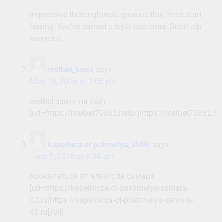
Impressive thoroughness, gave us that fresh start
feeling. You’ve earned a loyal customer. Great job
everyone.
melbet_koea
says:
May 16, 2026 at 2:05 pm
melbet зайти на сайт
[url=https://melbet70382.help/]https://melbet70382.hel
kapelnica ot pohmelya_vhMr
says:
June 5, 2026 at 6:34 am
прокапаться от алкоголя самара
[url=https://kapelnicza-ot-pokhmelya-samara-
40.ru]https://kapelnicza-ot-pokhmelya-samara-
40.ru[/url]