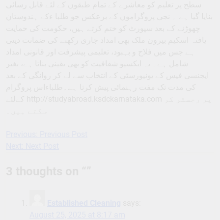
سطح پر تعلیم کو معاشرے کے تمام طبقوں کے لئے قابل رسائی
بنایا گیا ہے ۔ نجی پروگراموں کے برعکس جو طلبا ءکے ہندوستان
چھوڑنے کے بعد سپورٹ کو ختم کرتے ہیں، حکومت کی حمایت
یافتہ اسکیم بیرون ملک بھی امداد جاری رکھنے کی ضمانت دیتی
ہے جس میں فلاح و بہبود، تعلیمی پیشرفت اور قانونی امداد
شامل ہے۔ یہ ایکسپو شفافیت کو بھی یقینی بناتا ہے، بغیر
ایجنسی فیس کے یونیورسٹی کے انتخاب سے لے کر روانگی کے بعد
کی مدت تک مفت رہنمائی پیش کرتا ہے۔طلباءاس پروگرام
کےلئے http://studyabroad.ksdckarnataka.com پر رجسٹر کر
سکتے ہیں۔
Previous:
Previous Post
Post
Next:
Next Post
navigation
3 thoughts on “
”
Established Cleaning
says:
August 25, 2025 at 8:17 am