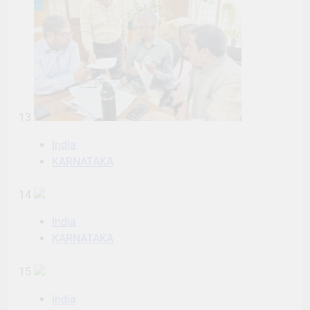
13
India
KARNATAKA
14
India
KARNATAKA
15
India