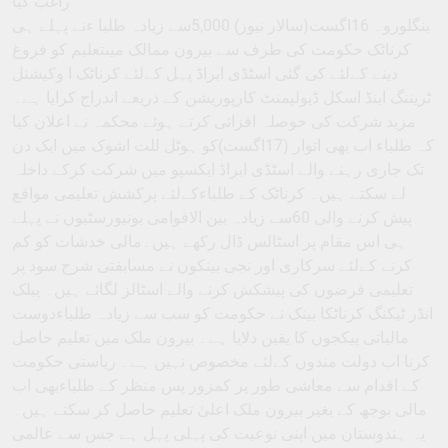
راغب کیا
بنگلورو۔ 16اگست(سالار نیوز) 5,000سے زیادہ طلبا ءنے پہلے ہی
کرناٹک حکومت کی طرف سے بیرون ممالک میںتعلیم کو فروغ
دینے کےلئے کی گئی اسٹڈی ابراڈ پہل کےلئے کرناٹک ا وکیشنل
ٹریننگ اینڈ اسکل ڈیولپمنٹ کارپوریشن کے ذریعے اندراج کرایا ہے۔
مزید شرکت کی حوصلہ افزائی کرتے ہوئے محکمہ نے اعلان کیا
کہ طلباء اب بھی اتوار (17اگست)کو ہوٹل للت اشوک میں ایک دن
تک جاری رہنے والے اسٹڈی ابراڈ ایکسپو میں شرکت کرکے داخلہ
لے سکتے ہیں۔ کرناٹک کے طلباءکےلئے پرکشش تعلیمی مواقع
پیش کرنے والی 60سے زیادہ بین الاقوامی یونیورسٹیوں نے پہلے
ہی اس مقام پر اسٹالس ڈال رکھے ہیں۔مالی خدشات کو کم
کرنے کےلئے سرکاری اور نجی بینکوں نے مسابقتی شرح سود پر
تعلیمی قرضوں کی پیشکش کرنے والے اسٹالز لگائے ہیں۔ پبلک
انڈر ٹیکنگ کرناٹکا بینک نے حکومت کو سب سے زیادہ طلباءدوست
مالیاتی پیکجوں کا یقین دلایا ہے۔ بیرون ملک میں تعلیم حاصل
کرنا اب دولت مندوں کےلئے مخصوص نہیں ہے۔ ریاستی حکومت
کے اقدام سے معاشی طور پر کمزور پس منظر کے طلباءبھی اب
مالی بوجھ کے بغیر بیرون ملک اعلیٰ تعلیم حاصل کر سکتے ہیں۔
یہ ہندوستان میں اپنی نوعیت کی پہلی پہل ہے جس سے عالمی