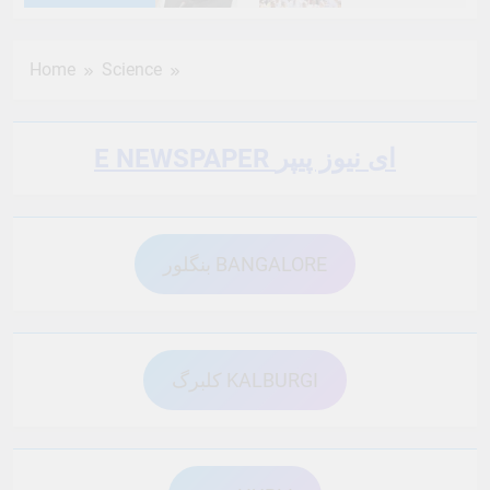
6 Months Ago
6 Months Ago
Home
Science
6 Months Ago
6 Months Ago
E NEWSPAPER ای نیوز پیپر
6 Months Ago
6 Months Ago
بنگلور BANGALORE
6 Months Ago
6 Months Ago
6 Months Ago
6 Months Ago
کلبرگ KALBURGI