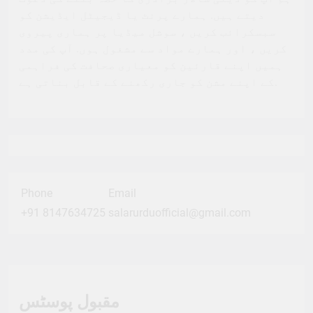
دیتے ہیں. ہمارے پرنٹ یا ڈیجیٹل ایڈیشن کو
سبسکرائب کریں ، سوشل میڈیا پر ہماری پیروی
کریں ، اور ہمارے مواد سے مشغول ہوں. آپ کی مدد
ہمیں اپنے قارئین کو معیاری صحافت کی فراہمی
کے اپنے مشن کو جاری رکھنے کے قابل بناتی ہے.
Phone
Email
+91 8147634725
salarurduofficial@gmail.com
مقبول پوسٹس