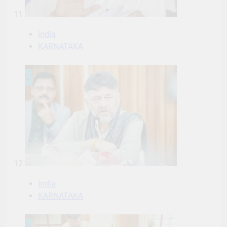
11
India
KARNATAKA
12
India
KARNATAKA