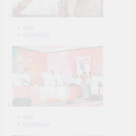
5
India
KARNATAKA
6
India
KARNATAKA