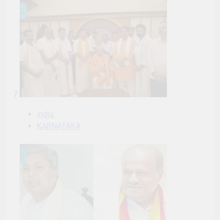
7
India
KARNATAKA