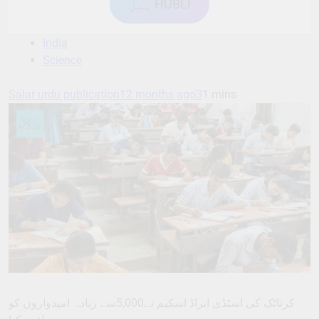
ہبل HUBLI
India
Science
Salar urdu publication
12 months ago
3
1 mins
کرناٹک کی اسٹڈی ابراڈ اسکیم نے5,000سے زیادہ امیدواروں کو