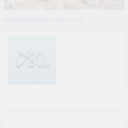
Salar urdu publication
6 months ago
49
ہم آپ کو ڈیلی سالار برادری کا حصہ بننے کی دعوت