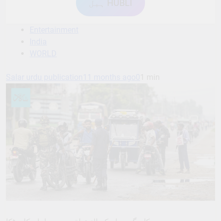
ہبل HUBLI
Entertainment
India
WORLD
Salar urdu publication
11 months ago
0
1 min