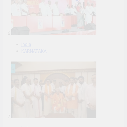
6
India
KARNATAKA
7