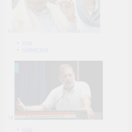
9
India
KARNATAKA
10
India