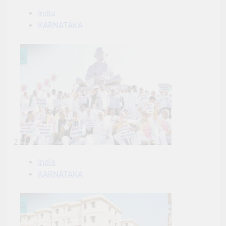
India
KARNATAKA
2
India
KARNATAKA