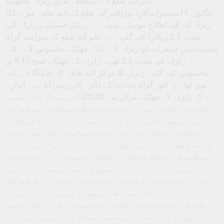
کلبرگی ضلع کے الندتعلقہ مےں زلزلہ کاجھٹکا
بنگلور۔11ستمبر(سالارنےوز)کلبرگی ضلع کے الند تعلقہ میں ہلکا
زلزلہ آنے کی اطلاع موصل ہوئی ہے۔ ریکٹر اسکیل پرزلزلہ کی
شدت 2.3 ریکارڈ کی گئی ہے۔ کلبرگی ضلع کے سراچند گرام
پنچایت میں جمعرات کو زلزلہ کے ہلکے جھٹکے محسوس کےے گئے
۔ زلزلے کی شدت 2.3 تھی۔ زلزلے کے جھٹکے صبح 8.17 پر
محسوس کیے گئے۔ زلزلے کا مرکز الند تعلقہ کے جاولگا دےہات
میں تھا۔ یہ الور گرام پنچایت کے دائرہ کارر میں آتا ہے۔ اندازہ
ہے کہ زلزلے کے جھٹکے مرکز سے 20تا25 کلومیٹر تک محسوس
کیے جا سکتے تھے۔ زلزلے کے ہلکے جھٹکوں سے گھروں
میں موجود اشیاءکے لرزنے سے دےہات والے خوفزدہ
ہوگئے۔ محکمہ مائنز اینڈ جیولوجی کے افسروںنے
جائے وقوعہ کا دورہ کیا اور معائنہ کیا۔اس زلزلہ
سے کسی کی املاک کو کوئی نقصان پہنچا اور جو تباہی
ہوئی ہے اس کے بارے معلوم نہےں ہوسکا۔رےاستی
وزےربرائے دےہی ترقےات وپنچاےت راج پریانک کھرگے
نے زلزلہ کے بعد مقامی عوام کوہمت دےتے ہوئے
کہاکہ پرےشانی کی کوئی بات نہےں، کرناٹک اسٹیٹ
نیچرل ڈیزاسٹر منیجمنٹ سنٹر کے عہدیداروں نے