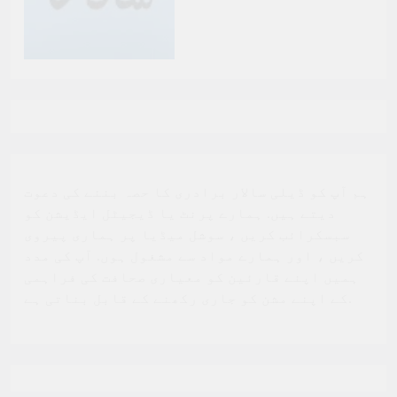
ہم آپ کو ڈیلی سالار برادری کا حصہ بننے کی دعوت
دیتے ہیں. ہمارے پرنٹ یا ڈیجیٹل ایڈیشن کو
سبسکرائب کریں ، سوشل میڈیا پر ہماری پیروی
کریں ، اور ہمارے مواد سے مشغول ہوں. آپ کی مدد
ہمیں اپنے قارئین کو معیاری صحافت کی فراہمی
کے اپنے مشن کو جاری رکھنے کے قابل بناتی ہے.