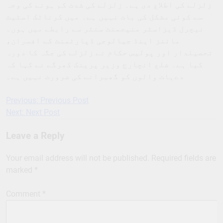
زلزلے کی اطلاع دی ہے۔ زلزلے کی شدت کم ہونے کی وجہ
سے کوئی مشکل کی بات نہیں ہے۔ میں کرناٹک اسٹیٹ
نیچرل ڈیزاسٹر منیجمنٹ سنٹر سے رابطے میں ہوں۔
مائنز اینڈ جیالوجی ڈپارٹمنٹ کے افسران،
تحصیلدار اور پولیس حکام نے زلزلے کی جگہ کا دورہ
کیا ہے۔ ضلع انچارج وزیر پرینک کھرگے نے کہا کہ
دےہات والوں کو گھبرانے کی ضرورت نہیں ہے۔
Previous:
Previous Post
Post
Next:
Next Post
navigation
Leave a Reply
Your email address will not be published.
Required fields are
marked
*
Comment
*