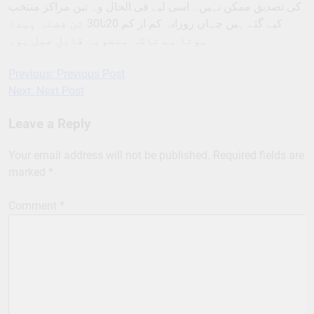
کی تصدیق ممکن نہیں۔ اسی لیے فی الحال وہ تین مراکز منتخب
کیے گئے ہیں جہاں روزانہ کم از کم 20تا30 ٹن فضلہ پیدا
ہوتا ہے تاکہ منصوبہ قابلِ عمل ہو۔
Previous:
Previous Post
Post
Next:
Next Post
navigation
Leave a Reply
Your email address will not be published.
Required fields are
marked
*
Comment
*