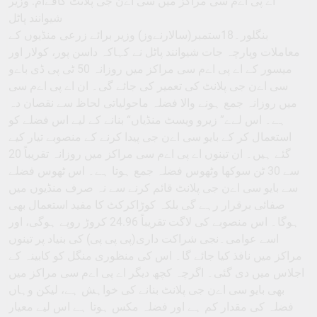
اے پی اےم سی مراکز میں سی اےن جی پلانٹ کاقےام: وزیر
شیوانند پاٹل
بنگلور۔18ستمبر(سالارنےوز) وزیر برائے زرعی منڈیوں کے
معاملات وپارچہ جات شیوانند پاٹل نے کہاکہ داسن پور، کولار اور
میسور کے اے پی اےم سی مراکز میں روزانہ 50 ٹی پی ڈی باےو
سی اےن جی پلانٹ کی تعمیر کی جائے گی۔ ان اے پی اےم سی
میں روزانہ جمع ہونے والا فضلہ ماحولیاتی لحاظ سے نقصان دہ
ہے۔ اس لےے” زیرو ویسٹ منڈیاں“ بنانے کے لیے اس فضلے کو
استعمال کر کے بایو سی اےن جی پیدا کرنے کے منصوبے تیار کیے
گئے ہیں۔ ان تینوں اے پی اےم سی مراکز میں روزانہ تقریباً 20
سے 30 ٹن سوکھا وٹھوس فضلہ جمع ہوتا ہے۔ اس ٹھوس فضلے
سے بایو سی اےن جی پلانٹ قائم کرنے سے نہ صرف منڈیوں میں
صفائی برقرار رہے گی بلکہ کوڑاکرکٹ کا مفید استعمال بھی
ہوگا۔ اس منصوبے کی لاگت تقریباً 24.96 کروڑ روپے ہوگی، اور
اسے عوامی۔نجی شراکت داری(پی پی پی) کی بنیاد پر تینوں
مراکز میں نافذ کیا جائے گا۔ اس کی منظوری منگل کو کابینہ کے
اجلاس میں دی گئی۔ اگرچہ کچھ دیگر اے پی اےم سی مراکز میں
بھی بایو سی اےن جی پلانٹ بنانے کی خواہش ہے، لیکن وہاں
فضلہ کی مقدار کم ہے اور فضلہ مکس ہوتا ہے اس لیے معیار