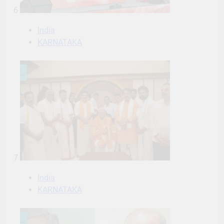
6
India
KARNATAKA
7
India
KARNATAKA