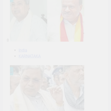
8
India
KARNATAKA