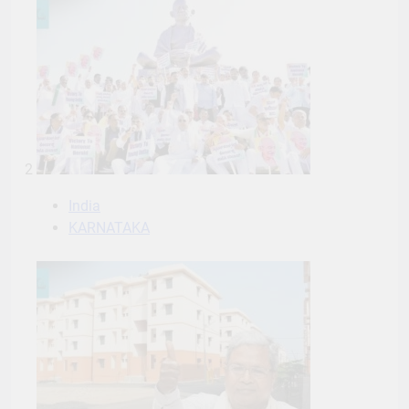
2
India
KARNATAKA