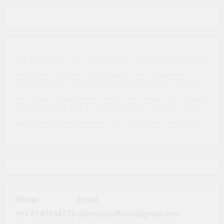
ہم آپ کو ڈیلی سالار برادری کا حصہ بننے کی دعوت
دیتے ہیں. ہمارے پرنٹ یا ڈیجیٹل ایڈیشن کو
سبسکرائب کریں ، سوشل میڈیا پر ہماری پیروی
کریں ، اور ہمارے مواد سے مشغول ہوں. آپ کی مدد
ہمیں اپنے قارئین کو معیاری صحافت کی فراہمی
کے اپنے مشن کو جاری رکھنے کے قابل بناتی ہے.
Phone
Email
+91 8147634725
salarurduofficial@gmail.com