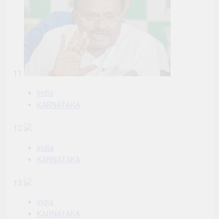
11
India
KARNATAKA
12
India
KARNATAKA
13
India
KARNATAKA