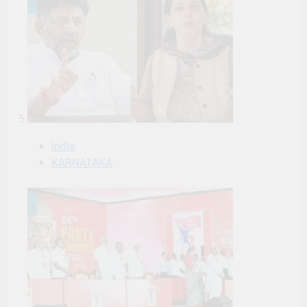
5
India
KARNATAKA