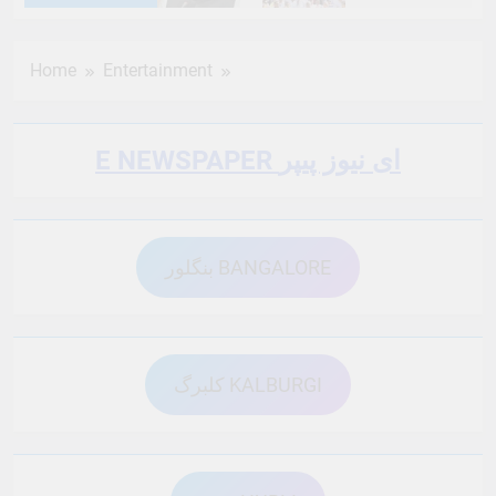
6 Months Ago
6 Months Ago
Home
Entertainment
6 Months Ago
6 Months Ago
E NEWSPAPER ای نیوز پیپر
6 Months Ago
6 Months Ago
بنگلور BANGALORE
6 Months Ago
6 Months Ago
6 Months Ago
6 Months Ago
کلبرگ KALBURGI