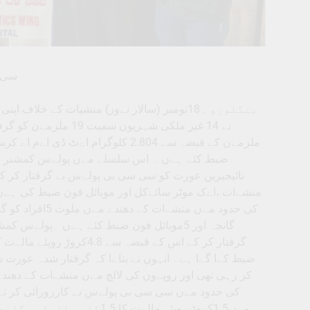
سی سی ب
بنگلورو ۔18نومبر (سالار نےوز) منشیات کے خل
ضبط کئے ہےں ۔ اس سلسلے مےں پولےس کمشنر سےمن
منشےات ،اےک موٹر سائےکل اور موبائل فون ضبط کی ہےں۔ 
گانجہ اور 5موبائل فون ضبط کئے ہےں ۔پولےس
ضبط کےا گےا ہے۔ انہوں نے بتاےا کہ گرفتار شدہ عورت 
کر رہی تھی اور روپےوں کی لالچ مےں منشےات کے دھندے 
کی حدود مےں سی سی بی پولےس نے کاررورائی کر ت
مےں1.5کروڑ روپئے مالےت ک