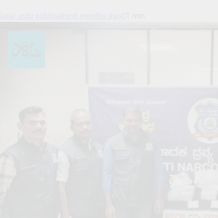
Salar urdu publication
8 months ago
0
1 min