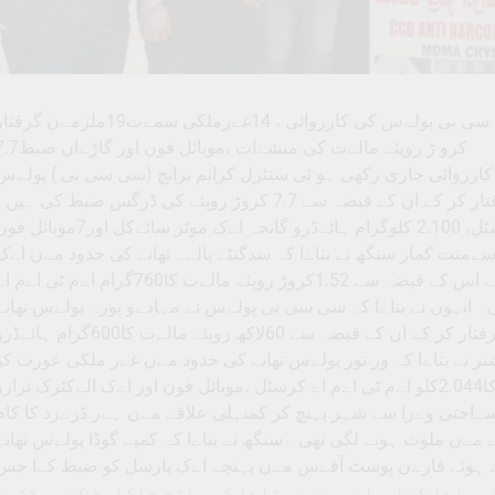
ی پولےس کی کارروائی ، 14غےرملکی سمےت19ملزمےن گرفتار
7.7کرو ڑ روپئے مالےت کی منشےات ،موبائل فون اور گاڑےاں ضبط
اف اپنی کارروائی جاری رکھی ہو ئی سنٹرل کرائم برانچ (سی سی بی ) پولےس
نے 14 غیر ملکی شہریوں سمیت 19 ملزمےن کو گرفتار کر کے ان کے قبضہ سے 7.7 کروڑ روپئے کی ڈرگس ضبط کی ہی
ملزمےن کے قبضہ سے 2.804 کلوگرام اےٹ ڈی اےم اے کرسٹل، 2.100 کلوگرام ہائےڈرو گانجہ اےک موٹر سائےکل اور7موب
ت کمار سنگھ نے بتاےا کہ سدگنٹے پالےہ تھانے کی حدود مےں اےک
نائیجیرین عورت کو سی سی بی پولےس نے گرفتار کر کے اس کے قبضہ سے 1.52کروڑ روپئے مالےت کا760گرام اےم ٹی اے
انہوں نے بتاےا کہ سی سی بی پولےس نے مہادےو پورہ پولےس تھانے
کی حدود مےں منشےات کے دھندے مےں ملوث 5افراد کو گرفتار کر کے ان کے قبضہ سے 60لاکھ روپئے مالےت کا600گرام ہ
 کمشنر نے بتاےا کہ ور تور پولےس تھانے کی حدود مےں غےر ملکی عورت کو
گرفتار کر کے اس کے قبضہ سے 4.8کروڑ روپئے مالےت کا2.044کلو اےم ٹی اےم اے کرسٹل ،موبائل فون اور اےک الےکٹرک تراز
سےاحتی وےزا سے شہر پہنچ کر کمنہلی علاقے مےں ہےر ڈرےزد کا کام
مےں ملوث ہونے لگی تھی ۔سنگھ نے بتاےا کہ کمپے گوڈا پولےس تھانے
ے ہوئے فارےن پوسٹ آفےس مےں پہنچے اےک پارسل کو ضبط کےا جس
ا 1.5کلو ہائےڈرو گانجہ پاےا گےا ۔ انہوںنے بتاےا کہ ملزم چاکلیٹ کے پیکٹوں