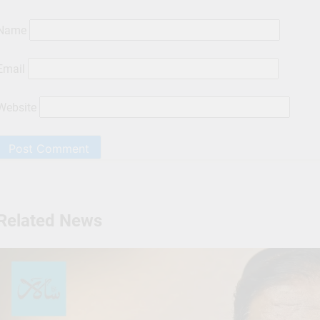
Name
Email
Website
Related News