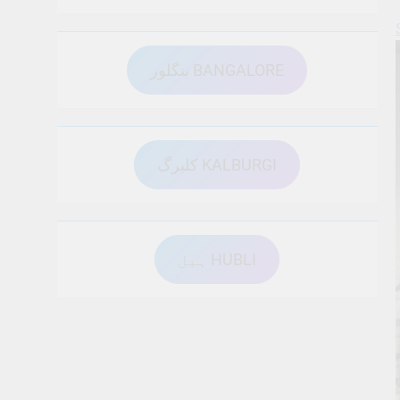
بنگلور BANGALORE
کلبرگ KALBURGI
ہبل HUBLI