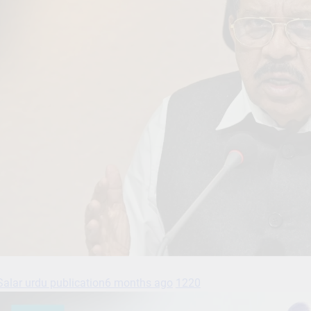
Salar urdu publication
6 months ago
1220