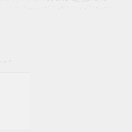
میں چھپائی ہوئی منشیات تھائی لینڈ اور فرانس 
ب
arked
*