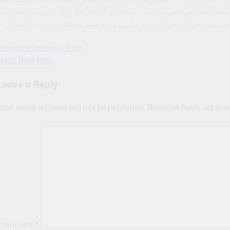
سے بھیجی تھی ، پولےس ملزم کا سراغ لگا رہی ہے ۔سی سی
ی پولےس کی اس کارروائی پر پولےس کمشنر نے ستائش کی ۔
Previous:
Previous Post
Post
Next:
Next Post
navigation
Leave a Reply
Your email address will not be published.
Required fields are m
Comment
*