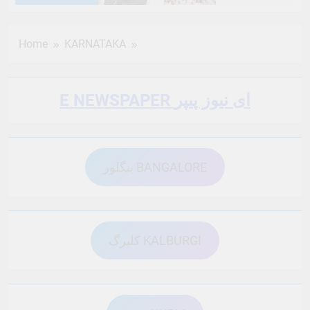
6 Months Ago
6 Months Ago
Home
KARNATAKA
6 Months Ago
6 Months Ago
E NEWSPAPER ای نیوز پیپر
6 Months Ago
6 Months Ago
بنگلور BANGALORE
6 Months Ago
6 Months Ago
6 Months Ago
6 Months Ago
کلبرگ KALBURGI