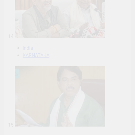
14
India
KARNATAKA
15