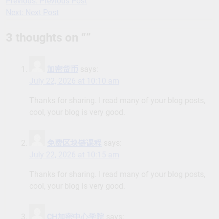
Previous:
Previous Post
Post
Next:
Next Post
navigation
3 thoughts on “
”
加密货币
says:
July 22, 2026 at 10:10 am
Thanks for sharing. I read many of your blog posts,
cool, your blog is very good.
免费区块链课程
says:
July 22, 2026 at 10:15 am
Thanks for sharing. I read many of your blog posts,
cool, your blog is very good.
CH加密中心学院
says: