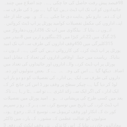
98فیصد پیش رفت حاصل کی جا چکی ہے۔ چند اضلاع میں چنندہ
جائیدادوں کو اب تک اپ ڈیٹ نہیں کیا گیا ہے بور ڈ کی طرف سے
ان کے ذمہ دارو ںکو ہدایت دی جا چکی ہے کہ وہ بھی جلد از جلد
اپنے اداروں کی مکمل تفصیلات کوامید پورٹل پر اپ ڈیٹ کروائیں۔
انہوں نے بتایا کہ بیلگاوی میں اب تک 36اداروں،دھارواڑ میں
25،گدگ میں 22،اتر کنڑا میں 25،بنگلورو اربن میں 8،بیدر میں
315کلبرگی میں 450وقف اداروں کی طرف سے اب تک امید
پورٹل پر اپ ڈیٹ کرنے کی کارروائی نہیں کی گئی ہے۔ انہوں نے
بتایاکہ ریاست میں جملہ اوقافی اداروں کی تعداد کے مقابل امید
پورٹل پر اپ ڈیٹ کرنے والے اداروں اور جائیداوں کی تعداد میں
اضافہ دیکھا گیا ہے اس کی وجہ ےہ ہے کہ بعض متولیوں اور ذمہ
داروں کی طرف سے ایک ہی ادارے کی تفصیلات کو دو دو بار اپ
لوڈ کر دیا گیا ہے چیکر سطح پر وقف بور ڈ اس کی جانچ کر کے
ایک ادارے کی اگر ایک سے زائد انٹری ہے تو اسے ہٹا رہا ہے تاکہ
بعد میں کسی طرح کی پریشانی نہ ہو ۔ امید پورٹل میں تفصیلات
اپ ڈیٹ کرنے کی تاریخ میں توسیع کرنے سے پےر کے رو ز سپریم
کور ٹ کے انکار اور وقف ٹریبونل سے توسیع کےلئے رجوع ہونے
متولیوں کو عدالت عظمیٰ کے مشورے کے بارے میں ڈاکٹر
معاذالدین خان نے بتایا کہ اس کا تذکرہ نئے وقف ایکٹ کی دفعہ3