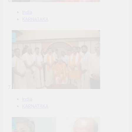
6
India
KARNATAKA
7
India
KARNATAKA