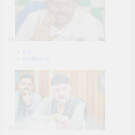
11
India
KARNATAKA
12