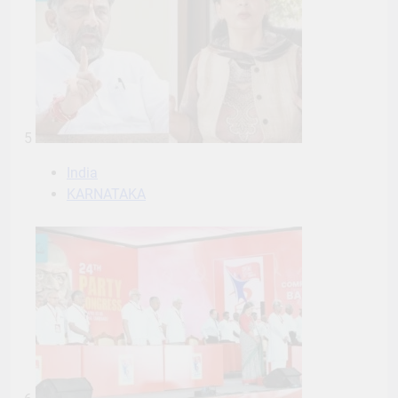
5
India
KARNATAKA