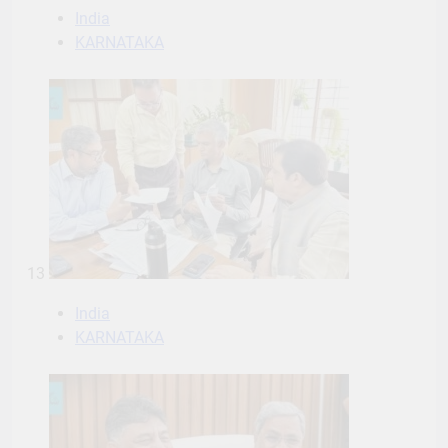
India
KARNATAKA
13
India
KARNATAKA