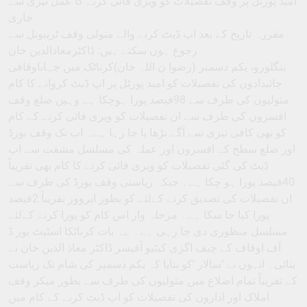
امید پورٹل پر وقف تفصیلات کو ویری فائی کرنے کا عمل تیزی سے
جاری
مقررہ تاریخ کے بعد اپ ڈیٹ کرنے والے متولی وقف ٹریبونل سے
رجوع ہوں سکتے ہیں: ڈاکٹرمعاذالدین خان
بنگلورو، یکم دسمبر (رضوا ن اللہ خان)کرناٹک میں جہاںاوقافی
جائیدادوں کی تفصیلات کو امید پورٹل پر اپ ڈیٹ کروانے کا کام
متولیوں کی طرف سے 98فیصد پورا ہوچکا ہے وہیں ضلع وقف
افسروں کی طرف سے ان تفصیلات کو ویری فائی کرنے کے کام
کو بھی کافی تیزی سے آگے بڑھا یا جا رہا ہے۔ اب تک وقف بورڈ
اور ضلع سطح کے افسروں اور عملہ کی مسلسل مشقت سے اپ
ڈیٹ کی گئی تفصیلات کو ویری فائی کرنے کا کام بھی تقریباً
40فیصد پورا ہو چکا ہے۔ جبکہ ریاستی وقف بورڈ کی طرف سے
ان تفصیلات کی تصدیق کرنے کےلئے کو بطور اپروور تقریباً 2فیصد
پورا کیا جا سکا ہے۔ مرحلہ وار اس کام کو پورا کرنے کےلئے
مسلسل منظوری دی جا رہی ہے۔ ےہ بات کرناٹکا اسٹیٹ بور ڈ
آف اوقاف کے چیف اگزی کیٹیو آفیسر ڈاکٹر معاذ الدین خان نے
بتائی۔ انہوں نے ’سالار ‘کو بتایا کہ یکم دسمبر کی شام تک ریاست
کے تقریباً تمام اضلاع میں متولیوں کی طرف سے بطور میکر وقف
املاک اور اداروں کی تفصیلات کو اپ ڈیٹ کرنے کے کام میں