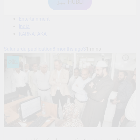
ہبل HUBLI
Entertainment
India
KARNATAKA
Salar urdu publication
8 months ago
3
1 mins