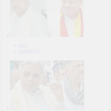
8
India
KARNATAKA
9