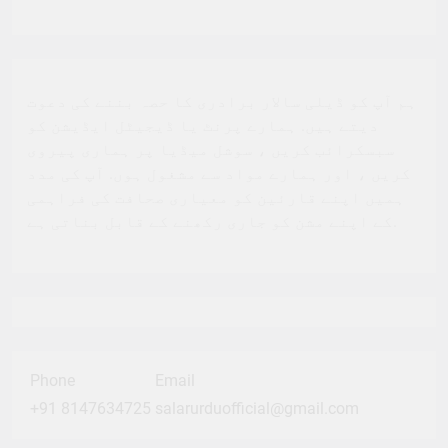
ہم آپ کو ڈیلی سالار برادری کا حصہ بننے کی دعوت
دیتے ہیں. ہمارے پرنٹ یا ڈیجیٹل ایڈیشن کو
سبسکرائب کریں ، سوشل میڈیا پر ہماری پیروی
کریں ، اور ہمارے مواد سے مشغول ہوں. آپ کی مدد
ہمیں اپنے قارئین کو معیاری صحافت کی فراہمی
کے اپنے مشن کو جاری رکھنے کے قابل بناتی ہے.
Phone
Email
+91 8147634725
salarurduofficial@gmail.com