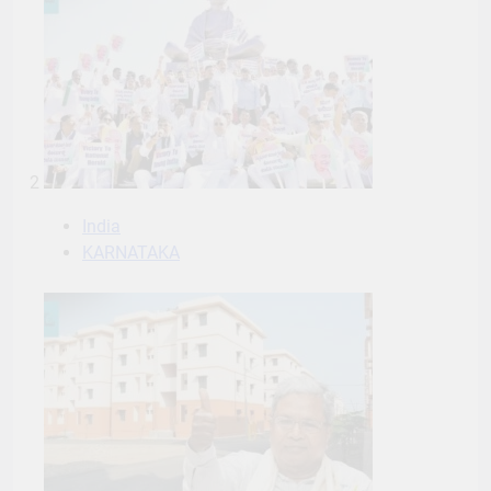
2
India
KARNATAKA