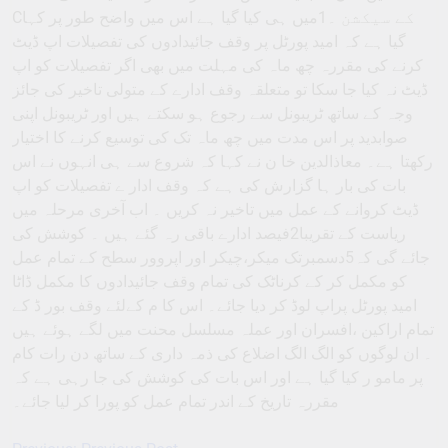
Cکے سیکشن ۔1میں ہی کیا گیا ہے اس میں واضح طور پر کہا
گیا ہے کہ امید پورٹل پر وقف جائیدادوں کی تفصیلات اپ ڈیٹ
کرنے کی مقررہ چھ ماہ کی مہلت میں بھی اگر تفصیلات کو اپ
ڈیٹ نہ کیا جا سکا تو متعلقہ وقف ادارے کے متولی تاخیر کی جائز
وجہ کے ساتھ ٹریبونل سے رجوع ہو سکتے ہیں اور ٹریبونل اپنی
صوابدید پر اس مدت میں چھ ماہ تک کی توسیع کرنے کا اختیار
رکھتا ہے۔ معاذالدین خا ن نے کہا کہ شروع سے ہی انہوں نے اس
بات کی بار ہا گزارش کی ہے کہ وقف ادار ے تفصیلات کو اپ
ڈیٹ کروانے کے عمل میں تاخیر نہ کریں ۔ اب آخری مرحلہ میں
ریاست کے تقریبا2فیصد ادارے باقی رہ گئے ہیں ۔ کوشش کی
جائے گی کہ5دسمبرتک میکر،چیکر اور اپروور سطح کے تمام عمل
کو مکمل کر کے کرناٹک کی تمام وقف جائیدادوں کا مکمل ڈاٹا
امید پورٹل پراپ لوڈ کر دیا جائے۔ اس کا م کےلئے وقف بور ڈ کے
تمام اراکین ،افسران اور عملہ مسلسل محنت میں لگے ہوئے ہیں
۔ ان لوگوں کو الگ الگ اضلاع کی ذمہ داری کے ساتھ دن رات کام
پر مامو ر کیا گیا ہے اور اس بات کی کوشش کی جا رہی ہے کہ
مقررہ تاریخ کے اندر تمام عمل کو پورا کر لیا جائے۔