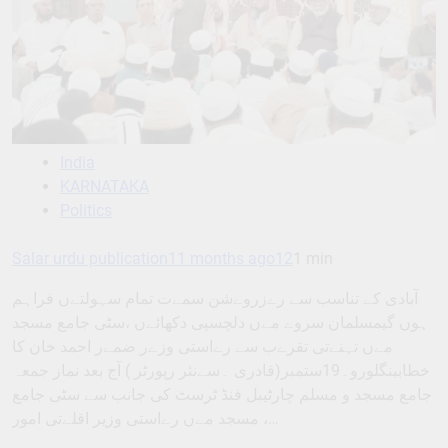
India
KARNATAKA
Politics
Salar urdu publication
11 months ago
12
1 min
آبادی کے تناسب سے رےزروےشن سمےت تمام سہولتےں فراہم
ہوں گیمسلمان سروے مےں دلچسپی دکھائےں ،سٹی جامع مسجد
مےں تہنےتی تقرےب سے رےاستی وزےر ضمےر احمد خان کا
خطاببنگلورو۔19ستمبر(قادری ۔سےنئر رپورٹر ) آج بعد نماز جمعہ
جامع مسجد و مسلم چارٹیبل فنڈ ٹرسٹ کی جانب سے سٹی جامع
مسجد مےں رےاستی وزیر اقلےتی امور ،…