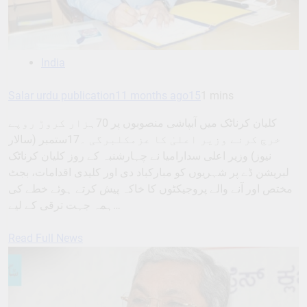
India
Salar urdu publication
11 months ago
15
1 mins
کلیان کرناٹک میں آبپاشی منصوبوں پر 70ہزار کروڑ روپے
خرچ کرنے وزیر اعلیٰ کا عزمکلبرگی ۔17ستمبر (سالار
نیوز) وزیر اعلی سدارامیا نے چہارشنبہ کے روز کلیان کرناٹک
لبریشن ڈے پر شہریوں کو مبارکباد دی اور کلیدی اقدامات، بجٹ
مختص اور آنے والے پروجیکٹوں کا خاکہ پیش کرتے ہوئے خطے کی
ہمہ جہت ترقی کے لیے…
Read Full News