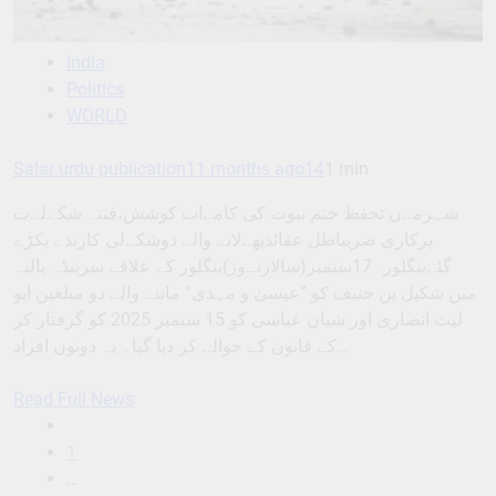
India
Politics
WORLD
Salar urdu publication
11 months ago
14
1 min
شہرمےں تحفظ ختم نبوت کی کامےاب کوشش،فتنہ شکےلےت
پرکاری ضربباطل عقائدپھےلانے والے دوشکےلی کارندے پکڑے
گئےبنگلور۔17ستمبر(سالارنےوز)بنگلور کے علاقے سربنڈہ پالیہ
میں شکیل بن حنیف کو ”عیسیٰ و مہدی“ ماننے والے دو مبلغین ابو
لیث انصاری اور شیان عباسی کو 15 ستمبر 2025 کو گرفتار کر
کے قانون کے حوالے کر دیا گیا۔ یہ دونوں افراد…
Read Full News
1
…