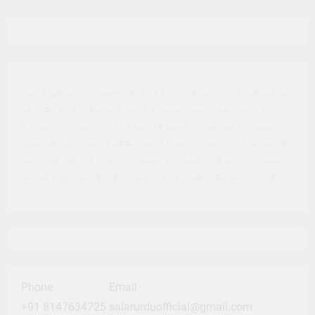
ہم آپ کو ڈیلی سالار برادری کا حصہ بننے کی دعوت
دیتے ہیں. ہمارے پرنٹ یا ڈیجیٹل ایڈیشن کو
سبسکرائب کریں ، سوشل میڈیا پر ہماری پیروی
کریں ، اور ہمارے مواد سے مشغول ہوں. آپ کی مدد
ہمیں اپنے قارئین کو معیاری صحافت کی فراہمی
کے اپنے مشن کو جاری رکھنے کے قابل بناتی ہے.
Phone
Email
+91 8147634725
salarurduofficial@gmail.com