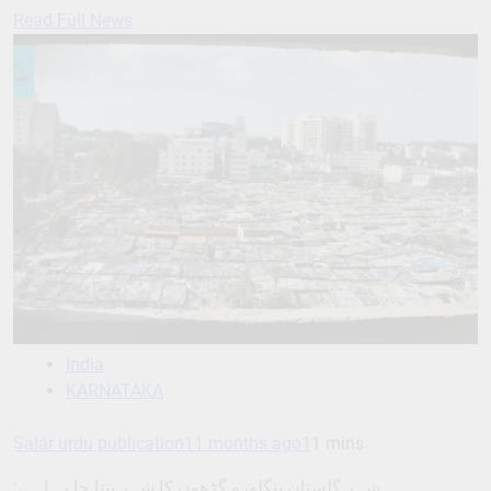
Read Full News
India
KARNATAKA
Salar urdu publication
11 months ago
1
1 mins
شہر گلستان بنگلورو گڑھوں کا شہر بنتا جا رہا ہے: