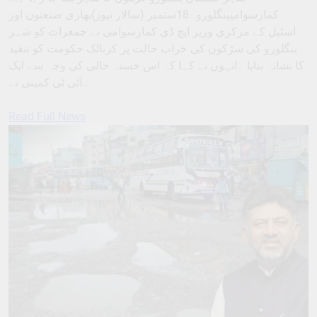
کمارسوامیبنگلورو۔18ستمبر (سالار نیوز)بھاری صنعتوں اور
اسٹیل کے مرکزی وزیر ایچ ڈی کمارسوامی نے جمعرات کو شہر
بنگلورو کی سڑکوں کی خراب حالت پر کرناٹک حکومت کو تنقید
کا نشانہ بنایا ۔انہوں نے کہا کہ اس خستہ حالی کی وجہ سے ایک
آئی ٹی کمپنی نے…
Read Full News