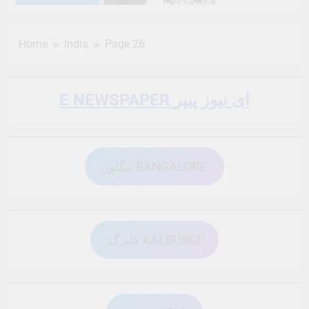
6 Months Ago
6 Months Ago
Home
India
Page 26
6 Months Ago
6 Months Ago
E NEWSPAPER ای نیوز پیپر
6 Months Ago
6 Months Ago
بنگلور BANGALORE
6 Months Ago
6 Months Ago
6 Months Ago
6 Months Ago
کلبرگ KALBURGI