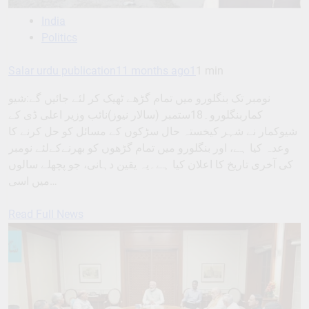
India
Politics
Salar urdu publication
11 months ago
1
1 min
نومبر تک بنگلورو میں تمام گڑھے ٹھیک کر لئے جائیں گے:شیو
کماربنگلورو۔18ستمبر (سالار نیوز)نائب وزیر اعلی ڈی کے
شیوکمار نے شہر کیخستہ حال سڑکوں کے مسائل کو حل کرنے کا
وعدہ کیا ہے، اور بنگلورو میں تمام گڑھوں کو بھرنےکےلئے نومبر
کی آخری تاریخ کا اعلان کیا ہے۔یہ یقین دہانی، جو پچھلے سالوں
میں اسی…
Read Full News