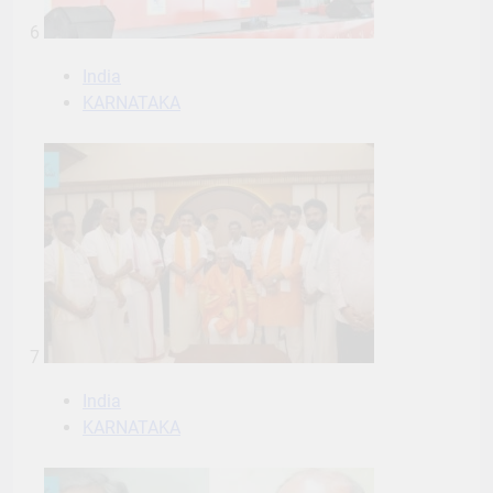
6
India
KARNATAKA
7
India
KARNATAKA