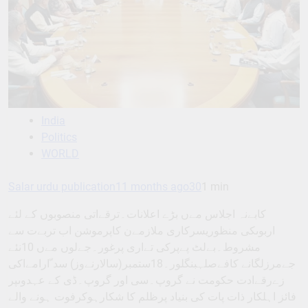
India
Politics
WORLD
Salar urdu publication
11 months ago
30
1 min
کابےنہ اجلاس مےں بڑے اعلانات۔ترقےاتی منصوبوں کے لئے
اربوںکی منظوریسرکاری ملازمےن کاپرموشن اب تربےت سے
مشروط۔بےلٹ پےپرکی تےاری پرغور۔جےلوں مےں 10نئے
جےمرزلگانے کافےصلہبنگلور۔18ستمبر(سالارنےوز) سد ّارامےاکی
زےرقےادت حکومت نے گروپ۔سی اور گروپ۔ڈی کے عہدوںپر
فائز اہلکار ذات پات کی بنیاد پرظلم کا شکارہوکرفوت ہونے والے