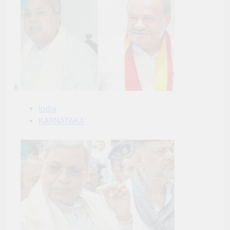
8
India
KARNATAKA