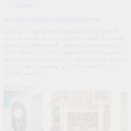
Politics
Salar urdu publication
11 months ago
23
1 mins
الےکشن کمےشن کاکردارمشکوک:محض غفلت نہےں سازش
کاحصہراہل گاندھی کے الزامات درست۔سی آئی ڈی کی مدد نہ
کرناتشوےشناک:شےوکماربنگلور۔18ستمبر(سالارنےوز)رےاستی
نائب وزےراعلیٰ ڈی کے شیوکمار نے کہا ہے کہ سی آئی ڈی کی
جانب سے کی گئی تحقےقات کے دوران الےکشن کمےشن نے تعاون
نہےں کےا،جس سے لگتاہے وہ بھی اس مےں ملوث ہے۔ الند
اسمبلی حلقے میں…
Read Full News