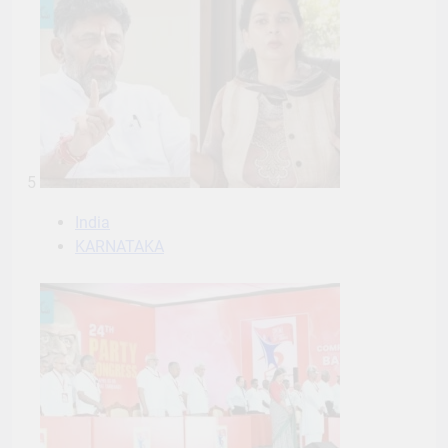
5
India
KARNATAKA