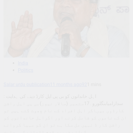
India
Politics
Salar urdu publication
11 months ago
92
1 mins
اہل خاندانوں کو بی پی ایل کارڈ دینے کی ہدایت :
سدارامیابنگلورو۔17ستمبر (سالار نیوز)بی پی ایل راشن
کارڈوں میںاگر اہل افراد کے نام چھوٹ گئے ہیں تو
ان کے ناموں کو شامل کرنے اور اگراہل خاندانوں کو
راشن کار ڈ نہیں مل سکا ہے تو ان کو مہیا کروانے
کےلئے ضروری قدم اٹھانے کی ہدایت…