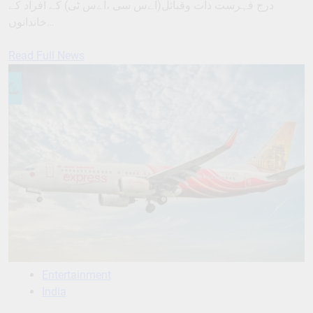
درج فہرست ذات وقبائل(اےس سی ،اےس ٹی) کے افراد کے
خاندانوں…
Read Full News
Entertainment
India