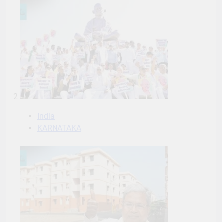
2
India
KARNATAKA