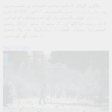
بنگلورو۔کرناٹک کا جامع سماجی، اقتصادی اور تعلیمی سروے
ہونے جا رہا ہے ۔ےہ سروے22ستمبرسے 7 اکتوبر 2025 تک جاری
ہے۔بہتر عوامی پالیسیاں بنانے اور عدم مساوات کو کم کرنے
کےلئے درست ڈیٹا اکٹھا کرنے کے مقصد کے ساتھ۔ کرناٹک ریاستی
کمیشن برائے پسماندہ طبقات کے ذریعہکروائے جانے والے اسعمل
کے تحت ، گھر گھر سروے…
Read Full News