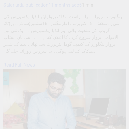
Salar urdu publication
11 months ago
5
1 min
بنگلورسے روزانہ براہ راست بنکاک پروازایئر انڈیا ایکسپریس کی
نئی پےشکش۔18اکتوبرسے آغازبنگلور۔18ستمبر(سالارنےوز)ٹاٹا
گروپ کی ملکیت والی ایئر انڈیا ایکسپریس نے ایک نئی بین
الاقوامی پرواز شروع کرنے کا اعلان کیا ہے۔ یہ نئی نان اسٹاپ
پرواز بنگلورو کے کیمپے گوڈا ایئرپورٹ سے تھائی لینڈ کے شہر
بنکاک کے لیے ہوگی۔ یہ سروس روزانہ چلے گی…
Read Full News