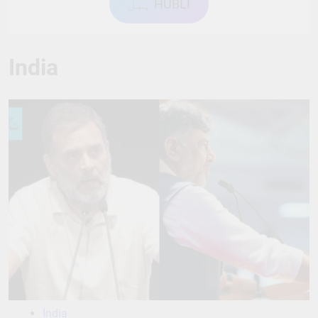
ہبل HUBLI
India
India