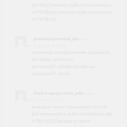
[url=http://www.vip.mybb.rocks/viewtopic.php?
id=7670]http://www.vip.mybb.rocks/viewtopic.php
id=7670[/url] .
prodamus promokod_tjen
says:
November 17, 2024 at 11:13 am
промокод на подключение продамуса
[url=https://prodamus-
promokod21.ru]https://prodamus-
promokod21.ru[/url] .
Vivod iz zapoya rostov_pxKn
says:
November 17, 2024 at 10:03 pm
вывод из запоя стационарно ростов
[url=www.pandora.ukrbb.net/viewtopic.php?
f=2&t=12272/]вывод из запоя