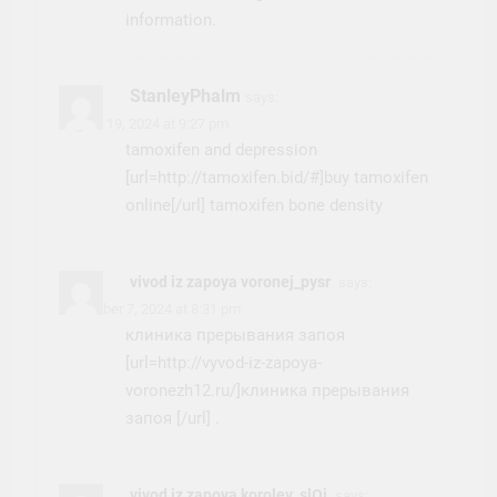
information.
StanleyPhalm
says:
August 19, 2024 at 9:27 pm
tamoxifen and depression
[url=http://tamoxifen.bid/#]buy tamoxifen
online[/url] tamoxifen bone density
vivod iz zapoya voronej_pysr
says:
November 7, 2024 at 8:31 pm
клиника прерывания запоя
[url=http://vyvod-iz-zapoya-
voronezh12.ru/]клиника прерывания
запоя [/url] .
vivod iz zapoya korolev_slOi
says: