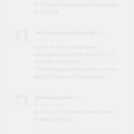
id=174/]www.my.forum2.net/viewtopic.php?
id=174/[/url] .
vivod iz zapoya krasnodar_dvkn
says:
November 23, 2024 at 7:41 pm
вывод из запоя кодирование
краснодар [url=gonochki.forum24.ru/?1-
10-0-00001137-000-0-0-
1730745596]gonochki.forum24.ru/?1-10-0-
00001137-000-0-0-1730745596[/url] .
fonbet kazino_onEr
says:
November 23, 2024 at 7:44 pm
фонбет [url=https://www.fonbet-casino-
24.by]фонбет[/url] .