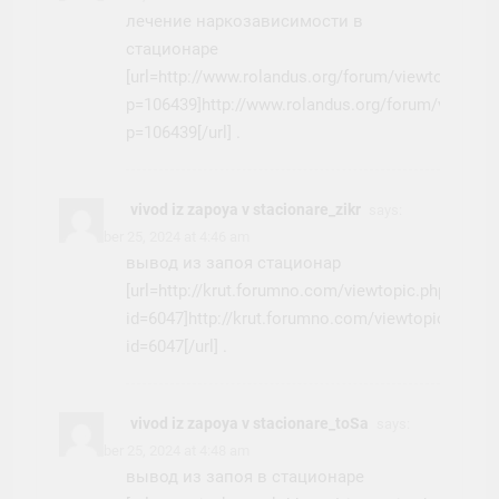
лечение наркозависимости в
стационаре
[url=http://www.rolandus.org/forum/viewtopic.php
p=106439]http://www.rolandus.org/forum/viewtop
p=106439[/url] .
vivod iz zapoya v stacionare_zikr
says:
November 25, 2024 at 4:46 am
вывод из запоя стационар
[url=http://krut.forumno.com/viewtopic.php?
id=6047]http://krut.forumno.com/viewtopic.php?
id=6047[/url] .
vivod iz zapoya v stacionare_toSa
says:
November 25, 2024 at 4:48 am
вывод из запоя в стационаре