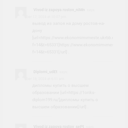
Vivod iz zapoya rostov_niMn
says:
November 17, 2024 at 10:07 pm
вывод из запоя на дому ростов-на-
дону
[url=https://www.ekonomimvmeste.ukrbb.net/view
f=14&t=65331]https://www.ekonomimvmeste.ukrbb
f=14&t=65331[/url] .
Diplomi_udEt
says:
November 18, 2024 at 6:51 am
дипломы купить о высшем
образовании [url=https://1oriks-
diplom199.ru/]дипломы купить о
высшем образовании[/url] .
Vivod iz zapoya rostov_sePt
says: