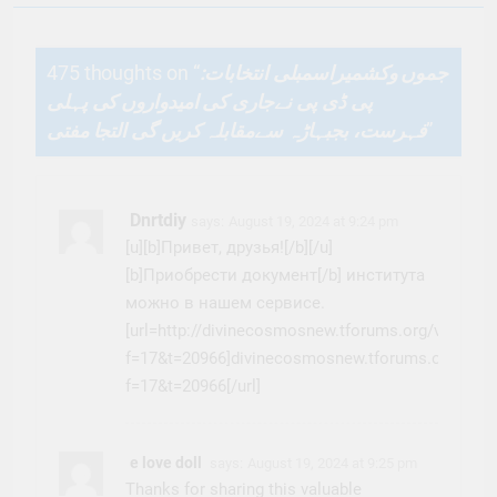
475 thoughts on “
جموں وکشمیراسمبلی انتخابات:
پی ڈی پی نےجاری کی امیدواروں کی پہلی
فہرست، بجبہاڑہ سےمقابلہ کریں گی التجا مفتی
”
Dnrtdiy
says:
August 19, 2024 at 9:24 pm
[u][b]Привет, друзья![/b][/u]
[b]Приобрести документ[/b] института
можно в нашем сервисе.
[url=http://divinecosmosnew.tforums.org/viewtop
f=17&t=20966]divinecosmosnew.tforums.org/view
f=17&t=20966[/url]
e love doll
says:
August 19, 2024 at 9:25 pm
Thanks for sharing this valuable