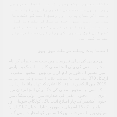
ڈاکٹر محبوب بیگ، بجبہاڑہ سے التجا مفتی، جن
پورہ واچی سے غلام محی الدین وانی، پلوامہ سے
وحید الرحمان پارہ اور رفیق احمد کو ٹکٹ دیا
ہے۔ ترال سے رفیق احمد نائیک کو ٹکٹ دیا گیا
ہے۔ سابق وزیر اور پی ڈی پی کے جنرل سکریٹری
غلام نبی لون ہنجورہ کو چرار شریف سے امیدوار
بنایا گیا ہے۔
انتخابات پہلے مرحلے میں ہیں
پی ڈی پی کی پہلی فہرست میں سب سے حیران کن نام
محبوبہ مفتی کی بیٹی التجا مفتی کا ہے۔ اب تک وہ پارٹی
میں مشیر کے طور پر کام کر رہی تھیں۔ محبوبہ مفتی نے
آرٹیکل 370 ہٹائے جانے کے خلاف احتجاج کرتے ہوئے
2019 میں الیکشن نہ لڑنے کا اعلان کیا تھا۔ مانا جا رہا ہے
کہ اسی لیے محبوبہ مفتی کی جگہ بیٹی التجا میدان میں
اتری ہے۔ محبوبہ مفتی کی صدارت میں ہوئی میٹنگ میں
جنوبی کشمیر کے چار اضلاع اننت ناگ، کولگام، شوپیاں اور
پلوامہ کے 16 اسمبلی حلقوں پر تبادلہ خیال کیا گیا۔ ان
سیٹوں پر پہلے مرحلے میں 18 ستمبر کو انتخابات ہوں گے۔