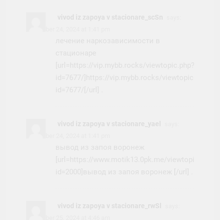
vivod iz zapoya v stacionare_scSn
says:
November 24, 2024 at 1:41 pm
лечение наркозависимости в
стационаре
[url=https://vip.mybb.rocks/viewtopic.php?
id=7677/]https://vip.mybb.rocks/viewtopic.php?
id=7677/[/url] .
vivod iz zapoya v stacionare_yael
says:
November 24, 2024 at 1:41 pm
вывод из запоя воронеж
[url=https://www.motik13.0pk.me/viewtopic.php?
id=2000]вывод из запоя воронеж [/url] .
vivod iz zapoya v stacionare_rwSl
says:
November 25, 2024 at 4:46 am