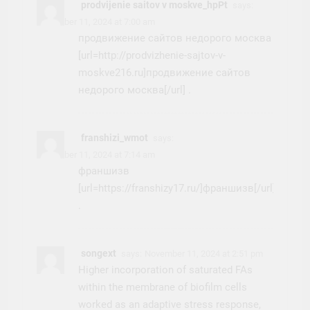
prodvijenie saitov v moskve_hpPt
says:
November 11, 2024 at 7:00 am
продвижение сайтов недорого москва
[url=http://prodvizhenie-sajtov-v-
moskve216.ru]продвижение сайтов
недорого москва[/url] .
franshizi_wmot
says:
November 11, 2024 at 7:14 am
франшизв
[url=https://franshizy17.ru/]франшизв[/url]
.
songext
says:
November 11, 2024 at 2:51 pm
Higher incorporation of saturated FAs
within the membrane of biofilm cells
worked as an adaptive stress response,