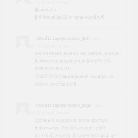
November 12, 2024 at 3:39 am
франчиза
[url=franshizy22.ru]франчиза[/url] .
Vivod iz zapoya rostov_ipOl
says:
November 13, 2024 at 7:48 am
анонимный. вывод. из. запоя. ростов.
[url=www.svstrazh.forum24.ru/?1-3-0-
00000232-000-0-0-
1730725454/]анонимный. вывод. из.
запоя. ростов.[/url] .
Vivod iz zapoya rostov_nopa
says:
November 13, 2024 at 7:48 am
срочный вывод из запоя ростов
[url=www.ya.7bb.ru/viewtopic.php?
id=14600]www.ya.7bb.ru/viewtopic.php?