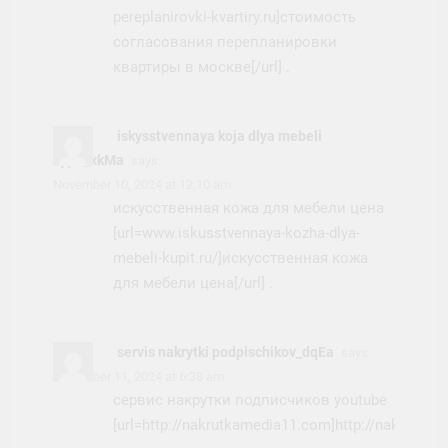
pereplanirovki-kvartiry.ru]стоимость
согласования перепланировки
квартиры в москве[/url] .
iskysstvennaya koja dlya mebeli
kypit_xkMa
says:
November 10, 2024 at 12:10 am
искусственная кожа для мебели цена
[url=www.iskusstvennaya-kozha-dlya-
mebeli-kupit.ru/]искусственная кожа
для мебели цена[/url] .
servis nakrytki podpischikov_dqEa
says:
November 11, 2024 at 6:38 am
сервис накрутки подписчиков youtube
[url=http://nakrutkamedia11.com]http://nakrutkam