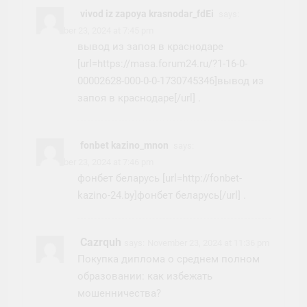
vivod iz zapoya krasnodar_fdEi
says:
November 23, 2024 at 7:45 pm
вывод из запоя в краснодаре
[url=https://masa.forum24.ru/?1-16-0-
00002628-000-0-0-1730745346]вывод из
запоя в краснодаре[/url] .
fonbet kazino_mnon
says:
November 23, 2024 at 7:46 pm
фонбет беларусь [url=http://fonbet-
kazino-24.by]фонбет беларусь[/url] .
Cazrquh
says:
November 23, 2024 at 11:36 pm
Покупка диплома о среднем полном
образовании: как избежать
мошенничества?