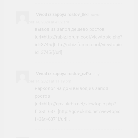
Vivod iz zapoya rostov_tkkl
says:
November 14, 2024 at 4:32 am
вывод из запоя дешево ростов
[url=http://rubiz.forum.cool/viewtopic.php?
id=3745/]http://rubiz.forum.cool/viewtopic.php?
id=3745/[/url] .
Vivod iz zapoya rostov_xzPa
says:
November 14, 2024 at 11:19 pm
нарколог на дом вывод из запоя
ростов
[url=http://gov.ukrbb.net/viewtopic.php?
f=3&t=6371]http://gov.ukrbb.net/viewtopic.php?
f=3&t=6371[/url] .