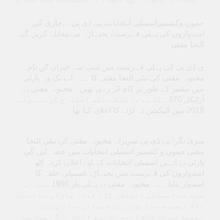
Salar Urdu Publication
2 Years Ago
1 Mins
جموں وکشمیراسمبلی انتخابات: پی ڈی پی نےجاری کی
امیدواروں کی پہلی فہرست، بجبہاڑہ سےمقابلہ کریں گی
التجا مفتی
ی ڈی پی کی پہلی فہرست میں سب سے حیران کن نام
محبوبہ مفتی کی بیٹی التجا مفتی کا ہے۔ اب تک وہ پارٹی
میں مشیر کے طور پر کام کر رہی تھیں۔ محبوبہ مفتی نے
آرٹیکل 370 ہٹائے جانے کے خلاف احتجاج کرتے ہوئے
2019 میں الیکشن نہ لڑنے کا اعلان کیا تھا
سری نگر: پی ڈی پی سربراہ محبوبہ مفتی کی بیٹی التجا
مفتی جموں و کشمیر اسمبلی انتخابات میں حصہ لیں گی۔
پارٹی نے انہیں اسمبلی انتخابات کے لیے اعلان کردہ آٹھ
امیدواروں کی فہرست میں بجبہاڑہ اسمبلی حلقہ کا
امیدوار بنایا ہے۔ محبوبہ مفتی نے پہلی بار 1996 میں اس
سیٹ سے اسمبلی الیکشن لڑا تھا۔ پارٹی نے اننت
ناگ ایسٹ سے سابق وزیر عبدالرحمان ویری،
دیوسر سے سرتاج احمد مدنی، اننت ناگ ایسٹ سے