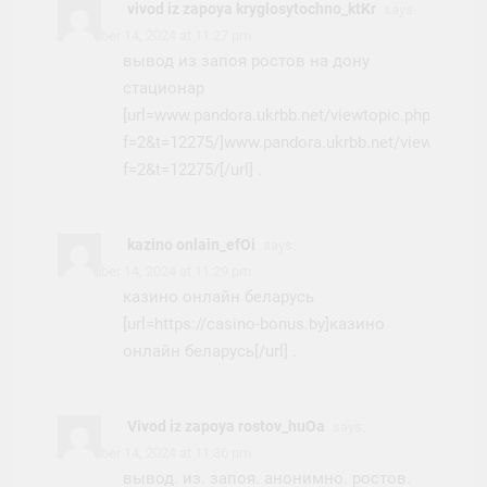
vivod iz zapoya kryglosytochno_ktKr
says:
November 14, 2024 at 11:27 pm
вывод из запоя ростов на дону
стационар
[url=www.pandora.ukrbb.net/viewtopic.php?
f=2&t=12275/]www.pandora.ukrbb.net/viewtopic.p
f=2&t=12275/[/url] .
kazino onlain_efOi
says:
November 14, 2024 at 11:29 pm
казино онлайн беларусь
[url=https://casino-bonus.by]казино
онлайн беларусь[/url] .
Vivod iz zapoya rostov_huOa
says:
November 14, 2024 at 11:36 pm
вывод. из. запоя. анонимно. ростов.