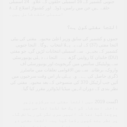
جنوبی کشمیر کے 16 اسمبلی حلقوں کے علاوہ 24 اسمبلی
حلقے ہیں جن میں رامبن، ڈوڈہ اور کشتواڑ اضلاع کے ۸
اسمبلی حلقے شامل ہیں۔
التجا مفتی کون ہے؟
جموں و کشمیر کی سابق وزیر اعلیٰ محبوبہ مفتی کی بیٹی
التجا مفتی (37) کے لیے یہ پہلا انتخاب ہوگا۔ التجا جنوبی
کشمیر کے بجبہرہ سے اسمبلی انتخابات لڑیں گی، جو مفتی
خاندان کا روایتی گڑھ ہے۔ التجا نے دہلی یونیورسٹی (DU)
سے پولیٹیکل سائنس میں گریجویٹ اور یونیورسٹی آف
واروک، برطانیہ سے بین الاقوامی تعلقات میں ماسٹرز
ڈگری حاصل کی ہے۔ وہ پہلی بار اس وقت سرخیوں میں
آئیں جب آرٹیکل 370 کی منسوخی کے بعد محبوبہ مفتی کی
نظر بندی کے دوران انہیں میڈیا ایڈوائزر مقرر کیا گیا۔
اگست 2019 میں التجا مفتی نے مرکزی وزیر
داخلہ امت شاہ کو ایک خط لکھا تھا جس میں
پوچھا گیا تھا کہ انہیں سری نگر کی رہائش گاہ
پر نظر بند کیوں رکھا گیا ہے۔ التجا مفتی دو
بہنوں میں بڑی ہیں۔ ان کی پرورش ان کی والدہ