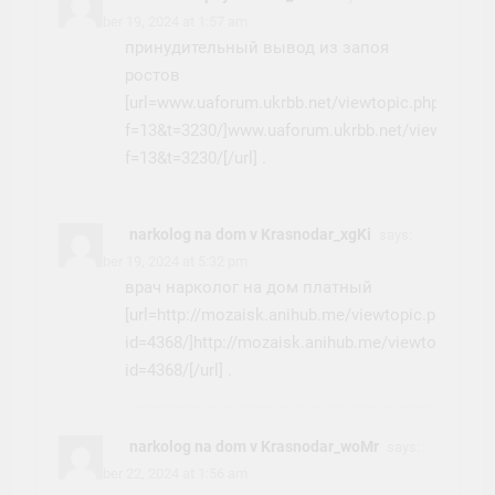
November 19, 2024 at 1:57 am
принудительный вывод из запоя
ростов
[url=www.uaforum.ukrbb.net/viewtopic.php?
f=13&t=3230/]www.uaforum.ukrbb.net/viewtopic.p
f=13&t=3230/[/url] .
narkolog na dom v Krasnodar_xgKi
says:
November 19, 2024 at 5:32 pm
врач нарколог на дом платный
[url=http://mozaisk.anihub.me/viewtopic.php?
id=4368/]http://mozaisk.anihub.me/viewtopic.php
id=4368/[/url] .
narkolog na dom v Krasnodar_woMr
says:
November 22, 2024 at 1:56 am