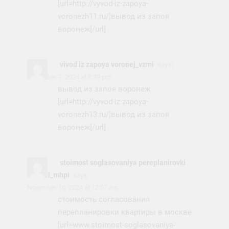
[url=http://vyvod-iz-zapoya-
voronezh11.ru/]вывод из запоя
воронеж[/url] .
vivod iz zapoya voronej_vzmi
says:
November 7, 2024 at 8:39 pm
вывод из запоя воронеж
[url=http://vyvod-iz-zapoya-
voronezh13.ru/]вывод из запоя
воронеж[/url] .
stoimost soglasovaniya pereplanirovki
kvartiri_mhpi
says:
November 10, 2024 at 12:07 am
стоимость согласования
перепланировки квартиры в москве
[url=www.stoimost-soglasovaniya-