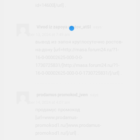
id=14600[/url] .
Vivod iz zapoya rostov_atSl
says:
November 13, 2024 at 7:49 am
вывод из запоя круглосуточно ростов-
на-дону [url=http://masa.forum24.ru/?1-
16-0-00002625-000-0-0-
1730725831/]http://masa.forum24.ru/?1-
16-0-00002625-000-0-0-1730725831/[/url] .
prodamus promokod_jven
says:
November 14, 2024 at 4:07 am
продамус промокод
[url=www.prodamus-
promokod1.ru/]www.prodamus-
promokod1.ru/[/url] .