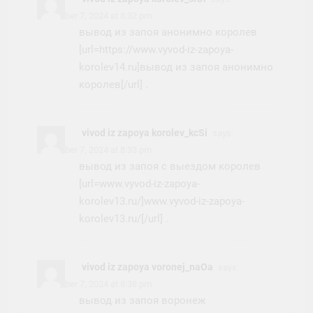
November 7, 2024 at 8:32 pm
вывод из запоя анонимно королев
[url=https://www.vyvod-iz-zapoya-
korolev14.ru]вывод из запоя анонимно
королев[/url] .
vivod iz zapoya korolev_kcSi
says:
November 7, 2024 at 8:33 pm
вывод из запоя с выездом королев
[url=www.vyvod-iz-zapoya-
korolev13.ru/]www.vyvod-iz-zapoya-
korolev13.ru/[/url] .
vivod iz zapoya voronej_naOa
says:
November 7, 2024 at 8:38 pm
вывод из запоя воронеж