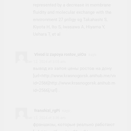
represented by a decrease in membrane
fluidity and molecular exchange with the
environment 27
priligy sg
Takahashi S,
Kiyota H, Ito S, Iwasawa A, Hiyama Y,
Uehara T, et al
Vivod iz zapoya rostov_uiOa
says:
November 12, 2024 at 3:05 am
вывод из запоя цены ростов на дону
[url=http://www.krasnogorsk.anihub.me/viewtopic
id=2566]http://www.krasnogorsk.anihub.me/viewt
id=2566[/url] .
franshizi_rgPi
says:
November 12, 2024 at 3:36 am
франшизы, которые реально работают