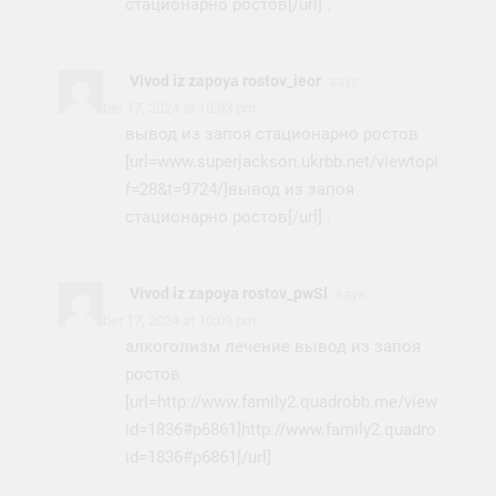
стационарно ростов[/url] .
Vivod iz zapoya rostov_ieor
says:
November 17, 2024 at 10:03 pm
вывод из запоя стационарно ростов
[url=www.superjackson.ukrbb.net/viewtopic.php?
f=28&t=9724/]вывод из запоя
стационарно ростов[/url] .
Vivod iz zapoya rostov_pwSl
says:
November 17, 2024 at 10:03 pm
алкоголизм лечение вывод из запоя
ростов
[url=http://www.family2.quadrobb.me/viewtopic.p
id=1836#p6861]http://www.family2.quadrobb.me/v
id=1836#p6861[/url] .