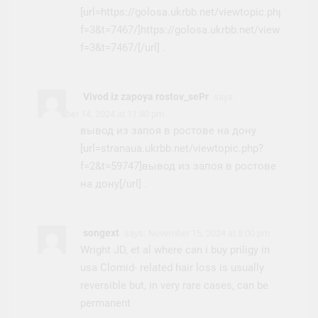
[url=https://golosa.ukrbb.net/viewtopic.php?
f=3&t=7467/]https://golosa.ukrbb.net/viewtopic.p
f=3&t=7467/[/url] .
Vivod iz zapoya rostov_sePr
says:
November 14, 2024 at 11:40 pm
вывод из запоя в ростове на дону
[url=stranaua.ukrbb.net/viewtopic.php?
f=2&t=59747]вывод из запоя в ростове
на дону[/url] .
songext
says:
November 15, 2024 at 8:00 pm
Wright JD, et al
where can i buy priligy in
usa
Clomid- related hair loss is usually
reversible but, in very rare cases, can be
permanent