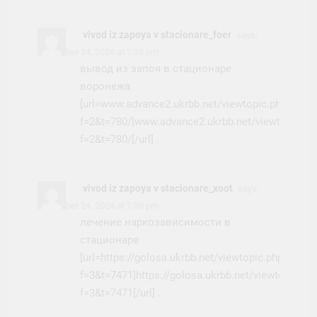
vivod iz zapoya v stacionare_foer
says:
November 24, 2024 at 1:38 pm
вывод из запоя в стационаре
воронежа
[url=www.advance2.ukrbb.net/viewtopic.php?
f=2&t=780/]www.advance2.ukrbb.net/viewtopic.ph
f=2&t=780/[/url] .
vivod iz zapoya v stacionare_xoot
says:
November 24, 2024 at 1:39 pm
лечение наркозависимости в
стационаре
[url=https://golosa.ukrbb.net/viewtopic.php?
f=3&t=7471]https://golosa.ukrbb.net/viewtopic.ph
f=3&t=7471[/url] .