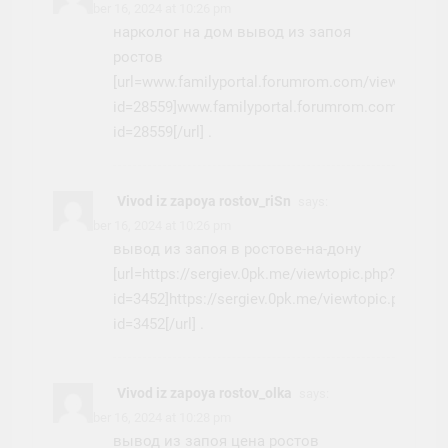
November 16, 2024 at 10:26 pm
нарколог на дом вывод из запоя
ростов
[url=www.familyportal.forumrom.com/viewtopic.p
id=28559]www.familyportal.forumrom.com/viewto
id=28559[/url] .
Vivod iz zapoya rostov_riSn
says:
November 16, 2024 at 10:26 pm
вывод из запоя в ростове-на-дону
[url=https://sergiev.0pk.me/viewtopic.php?
id=3452]https://sergiev.0pk.me/viewtopic.php?
id=3452[/url] .
Vivod iz zapoya rostov_olka
says:
November 16, 2024 at 10:28 pm
вывод из запоя цена ростов