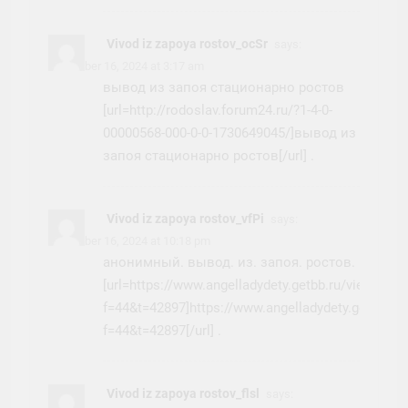
Vivod iz zapoya rostov_ocSr
says:
November 16, 2024 at 3:17 am
вывод из запоя стационарно ростов
[url=http://rodoslav.forum24.ru/?1-4-0-
00000568-000-0-0-1730649045/]вывод из
запоя стационарно ростов[/url] .
Vivod iz zapoya rostov_vfPi
says:
November 16, 2024 at 10:18 pm
анонимный. вывод. из. запоя. ростов.
[url=https://www.angelladydety.getbb.ru/viewtopic
f=44&t=42897]https://www.angelladydety.getbb.ru/
f=44&t=42897[/url] .
Vivod iz zapoya rostov_flsl
says: