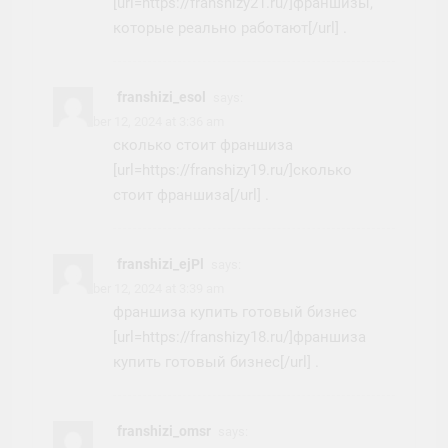
[url=https://franshizy21.ru/]франшизы,
которые реально работают[/url] .
franshizi_esol
says:
November 12, 2024 at 3:36 am
сколько стоит франшиза
[url=https://franshizy19.ru/]сколько
стоит франшиза[/url] .
franshizi_ejPl
says:
November 12, 2024 at 3:39 am
франшиза купить готовый бизнес
[url=https://franshizy18.ru/]франшиза
купить готовый бизнес[/url] .
franshizi_omsr
says: