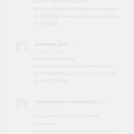
вызов нарколога на дом
[url=http://www.rubiz.forum.cool/viewtopic.php?
id=3746]http://www.rubiz.forum.cool/viewtopic.ph
id=3746[/url] .
promokody_deOa
says:
November 23, 2024 at 7:38 am
промокод продамус
[url=http://my.forum2.net/viewtopic.php?
id=191#p228/]http://my.forum2.net/viewtopic.php
id=191#p228[/url] .
vivod iz zapoya v stacionare_itsa
says:
November 23, 2024 at 7:39 pm
выведение из запоя воронеж
стационар
[url=www.my.forum2.net/viewtopic.php?