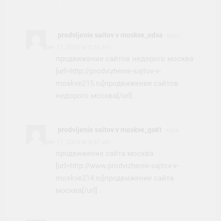
.
prodvijenie saitov v moskve_odsa
says:
November 11, 2024 at 6:56 am
продвижение сайтов недорого москва
[url=http://prodvizhenie-sajtov-v-
moskve215.ru]продвижение сайтов
недорого москва[/url] .
prodvijenie saitov v moskve_gsKt
says:
November 11, 2024 at 6:57 am
продвижение сайта москва
[url=http://www.prodvizhenie-sajtov-v-
moskve214.ru]продвижение сайта
москва[/url] .