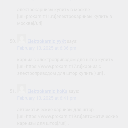
электрокарнизы купить в москве
[url=prokarniz11.ru]электрокарнизы купить в
москве[/url] .
Elektrokarniz_yyKt
says:
February 13, 2025 at 6:36 pm
карниз с электроприводом для штор купить
[url=https://www.prokarniz17.ru]карниз с
электроприводом для штор купить[/url] .
Elektrokarniz_hoKa
says:
February 13, 2025 at 6:41 pm
автоматические карнизы для штор
[url=https://www.prokarniz19.ru]автоматические
карнизы для штор[/url] .