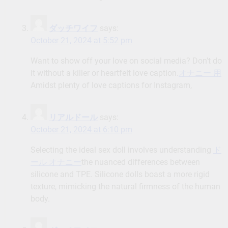
ダッチワイフ
says:
October 21, 2024 at 5:52 pm
Want to show off your love on social media? Don’t do
it without a killer or heartfelt love caption.
オナニー 用
Amidst plenty of love captions for Instagram,
リアルドール
says:
October 21, 2024 at 6:10 pm
Selecting the ideal sex doll involves understanding
ド
ール オナニー
the nuanced differences between
silicone and TPE. Silicone dolls boast a more rigid
texture, mimicking the natural firmness of the human
body.