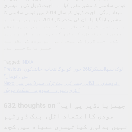
قومی سلامتی کا مشیر مقرر کیا ہے۔ اجیت ڈوول کی یہ تیسری
میعاد ہوگی۔ اجیت ڈوول کو سال 2014 میں قومی سلامتی کا
مشیر بنایا گیا تھا۔ ان کی مدت ِ کار 2019 میں بھی برقرار
رہی۔ اجیت ڈوول کے علاوہ پی کے مشرا بھی وزیر اعظم
مودی کے پرنسپل سکریٹری کے عہدے پر برقرار رہیں
گے۔ اجیت ڈوول کی پہچان پی ایم مودی کی نظر میں
جیمز بانڈ جیسی ہے۔
Tagged:
INDIA
Previous:
لوک سبھااسپیکرکا26 جون کوہوگاانتخاب، جانئےکون
Post
ہیں دعویدار؟
navigation
Next:
ہندوستان نے لگائی جیت کی ہیٹ ٹرک، سپر8 میں ملی
انٹری، سوریہ۔ شیوم بنے ’سنکٹ موچک‘
632 thoughts on “
جیمزبانڈپر پی ایم
مودی کااعتماد اٹل، بیک ڈورٹیم
نہیں بدلی، کیاتیسری معیاد میں کچھ