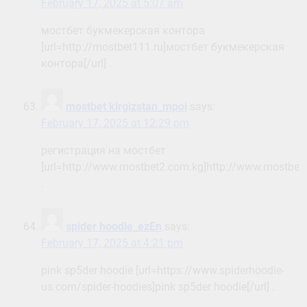
February 17, 2025 at 5:07 am
мостбет букмекерская контора
[url=http://mostbet111.ru]мостбет букмекерская
контора[/url] .
mostbet kirgizstan_mpoi
says:
February 17, 2025 at 12:29 pm
регистрация на мостбет
[url=http://www.mostbet2.com.kg]http://www.mostbet2
.
spider hoodie_ezEn
says:
February 17, 2025 at 4:21 pm
pink sp5der hoodie [url=https://www.spiderhoodie-
us.com/spider-hoodies]pink sp5der hoodie[/url] .