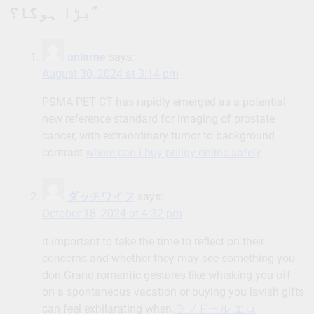
بڑا ہوگا؟
”
unlarne
says:
August 30, 2024 at 3:14 pm
PSMA PET CT has rapidly emerged as a potential
new reference standard for imaging of prostate
cancer, with extraordinary tumor to background
contrast
where can i buy priligy online safely
ダッチワイフ
says:
October 18, 2024 at 4:32 pm
it important to take the time to reflect on their
concerns and whether they may see something you
don.Grand romantic gestures like whisking you off
on a spontaneous vacation or buying you lavish gifts
can feel exhilarating when.
ラブドール エロ