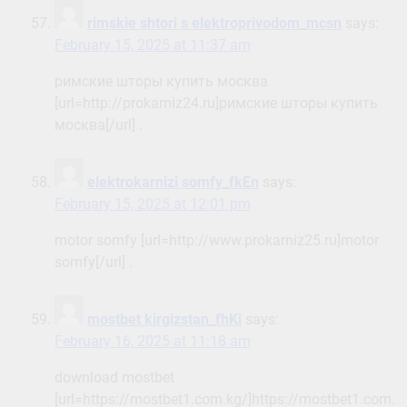
rimskie shtori s elektroprivodom_mcsn
says:
February 15, 2025 at 11:37 am
римские шторы купить москва
[url=http://prokarniz24.ru]римские шторы купить
москва[/url] .
elektrokarnizi somfy_fkEn
says:
February 15, 2025 at 12:01 pm
motor somfy [url=http://www.prokarniz25.ru]motor
somfy[/url] .
mostbet kirgizstan_fhKi
says:
February 16, 2025 at 11:18 am
download mostbet
[url=https://mostbet1.com.kg/]https://mostbet1.com.kg