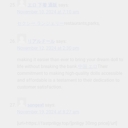
エロ 下着 通販
says:
November 10, 2024 at 7:10 am
セクシー ランジェリー
restaurants,parks,
リアルドール
says:
November 12, 2024 at 2:30 pm
making it easier than ever to bring your dream doll to
life without breaking the bank.
中国 エロ
Their
commitment to making high-quality dolls accessible
and affordable is a testament to their dedication to
customer satisfaction.
songext
says:
November 19, 2024 at 8:27 am
[url=https://fastpriligy.top/]priligy 30mg price[/url]