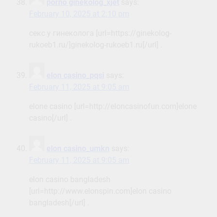
porno ginekolog_xjet
says:
February 10, 2025 at 2:10 pm
секс у гинеколога [url=https://ginekolog-
rukoeb1.ru/]ginekolog-rukoeb1.ru[/url] .
elon casino_pqsi
says:
February 11, 2025 at 9:05 am
elone casino [url=http://eloncasinofun.com]elone
casino[/url] .
elon casino_umkn
says:
February 11, 2025 at 9:05 am
elon casino bangladesh
[url=http://www.elonspin.com]elon casino
bangladesh[/url] .