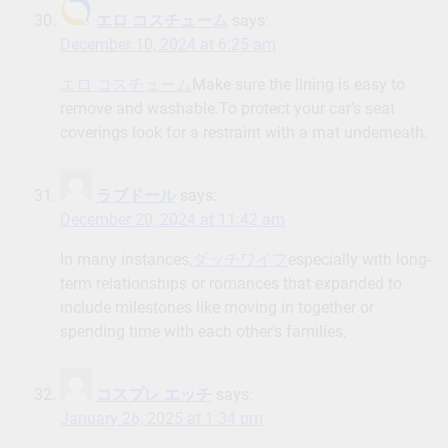
エロ コスチューム
says:
December 10, 2024 at 6:25 am
エロ コスチューム
Make sure the lining is easy to
remove and washable.To protect your car’s seat
coverings look for a restraint with a mat underneath.
ラブドール
says:
December 20, 2024 at 11:42 am
In many instances,
ダッチワイフ
especially with long-
term relationships or romances that expanded to
include milestones like moving in together or
spending time with each other’s families,
コスプレ エッチ
says:
January 26, 2025 at 1:34 pm