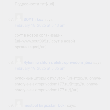
Подробности тут[/url] .
SOYT_rkoa
says:
February 18, 2025 at 5:43 am
соут в новой организации
[url=www.sout095.ru]соут в новой
организации[/url] .
Rylonnie shtori s elektroprivodom_jboa
says:
February 19, 2025 at 5:05 am
рулонные шторы с пультом [url=http://rulonnye-
shtory-s-elektroprivodom177.ru/]http://rulonnye-
shtory-s-elektroprivodom177.ru/[/url] .
mostbet kirgizstan_bckr
says: