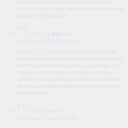
inadequate.Carefully preparing children for the
normal changes in their bodies as well as the endless
assault of peer pressure,
ラブドール 最新
says:
November 4, 2024 at 7:21 am
高級 ラブドール
become inundated with seasonal
floods at a time when many plants are releasing their
fruits.Pacu fish (Metynnis) feed on submerged and
floating fruits and disperse the seeds when they
defecat It is thought that at least one plant species
(Bactris glaucescens) relies exclusively on pacu for
seed dispersal.
ラブドール
says:
November 6, 2024 at 5:09 am