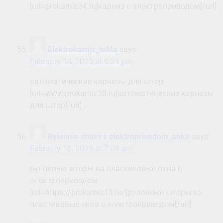
[url=prokarniz34.ru]карниз с электроприводом[/url]
.
Elektrokarniz_toMa
says:
February 14, 2025 at 6:21 pm
автоматические карнизы для штор
[url=www.prokarniz38.ru]автоматические карнизы
для штор[/url] .
Rylonnie shtori s elektroprivodom_ankn
says:
February 15, 2025 at 7:09 am
рулонные шторы на пластиковые окна с
электроприводом
[url=https://prokarniz13.ru/]рулонные шторы на
пластиковые окна с электроприводом[/url] .