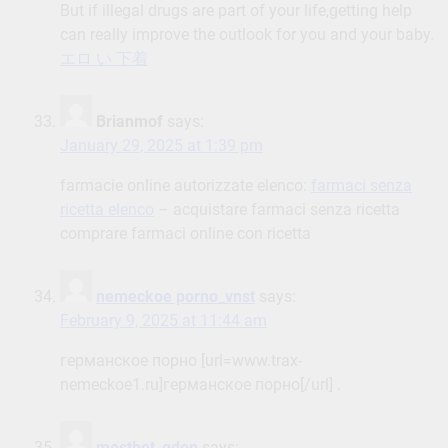
But if illegal drugs are part of your life,getting help
can really improve the outlook for you and your baby.
エロ い 下着
Brianmof
says:
January 29, 2025 at 1:39 pm
farmacie online autorizzate elenco:
farmaci senza
ricetta elenco
– acquistare farmaci senza ricetta
comprare farmaci online con ricetta
nemeckoe porno_vnst
says:
February 9, 2025 at 11:44 am
германское порно [url=www.trax-
nemeckoe1.ru]германское порно[/url] .
mostbet_gdon
says: