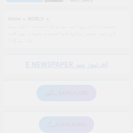
6 Months Ago
6 Months Ago
Home
WORLD
جیمزبانڈپر پی ایم مودی کااعتماد اٹل، بیک
6 Months Ago
6 Months Ago
ڈورٹیم نہیں بدلی، کیاتیسری معیاد میں کچھ
بڑا ہوگا؟
6 Months Ago
6 Months Ago
E NEWSPAPER ای نیوز پیپر
6 Months Ago
6 Months Ago
بنگلور BANGALORE
6 Months Ago
6 Months Ago
کلبرگ KALBURGI