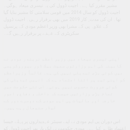
مشیر مقرر کیا ہے۔ اجیت ڈوول کی یہ تیسری میعاد ہوگی۔
اجیت ڈوول کو سال 2014 میں قومی سلامتی کا مشیر بنایا گیا
تھا۔ ان کی مدت ِ کار 2019 میں بھی برقرار رہی۔ اجیت ڈوول
کے علاوہ پی کے مشرا بھی وزیر اعظم مودی کے پرنسپل
سکریٹری کے عہدے پر برقرار رہیں گے۔
اپنی تیسری میعاد میں وزیر اعظم نریندر مودی نے
کابینہ کی اہم وزارتوں سمیت بیک ڈور بیوروکریسی
میں کوئی بڑی تبدیلی نہیں کی ہے۔ غالباً وزیراعظم
کو اپنی ٹیم پر اتنا اعتماد ہے کہ انہیں تبدیلی کی
کوئی ضرورت محسوس نہیں ہوئی۔ اس نئی حکومت میں
تمام بڑی وزارتیں جیسے کہ داخلہ، دفاع، امور
خارجہ اور مالیات پی ایم مودی کے دوسرے دور کے
لیڈر سنبھال رہے ہیں۔
اس دوران پی ایم مودی نے اپنے سینئر عہدیداروں پر پہلے جیسا
اعتماد ظاہر کیا ہے۔ مودی حکومت نے ایک بار پھر اجیت ڈوول کو