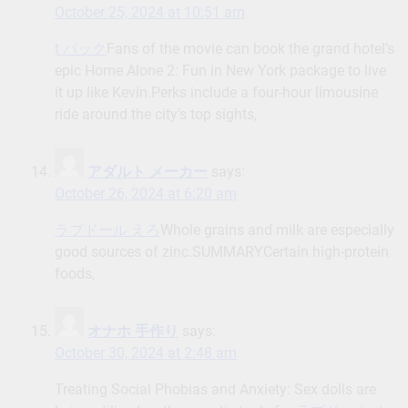
October 25, 2024 at 10:51 am
t バック
Fans of the movie can book the grand hotel’s
epic Home Alone 2: Fun in New York package to live
it up like Kevin.Perks include a four-hour limousine
ride around the city’s top sights,
アダルト メーカー
says:
October 26, 2024 at 6:20 am
ラブドール えろ
Whole grains and milk are especially
good sources of zinc.SUMMARYCertain high-protein
foods,
オナホ 手作り
says:
October 30, 2024 at 2:48 am
Treating Social Phobias and Anxiety: Sex dolls are