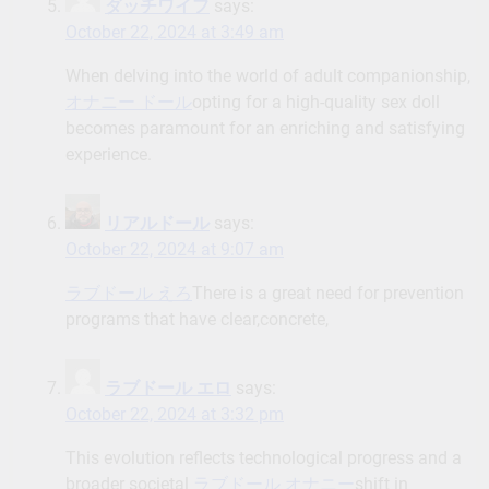
ダッチワイフ
says:
October 22, 2024 at 3:49 am
When delving into the world of adult companionship,
オナニー ドール
opting for a high-quality sex doll
becomes paramount for an enriching and satisfying
experience.
リアルドール
says:
October 22, 2024 at 9:07 am
ラブドール えろ
There is a great need for prevention
programs that have clear,concrete,
ラブドール エロ
says:
October 22, 2024 at 3:32 pm
This evolution reflects technological progress and a
broader societal
ラブドール オナニー
shift in