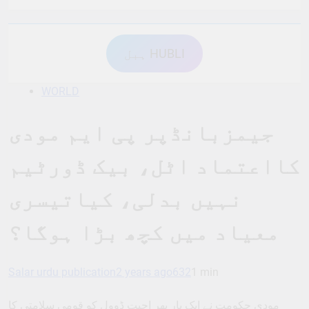
ہبل HUBLI
WORLD
جیمزبانڈپر پی ایم مودی
کااعتماد اٹل، بیک ڈورٹیم
نہیں بدلی، کیاتیسری
معیاد میں کچھ بڑا ہوگا؟
Salar urdu publication
2 years ago
632
1 min
مودی حکومت نے ایک بار پھر اجیت ڈوول کو قومی سلامتی کا