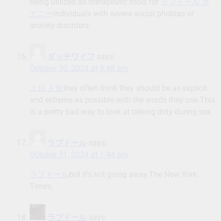
being utilized as therapeutic tools for
ラブドール オ
ナニー
individuals with severe social phobias or
anxiety disorders.
ダッチワイフ
says:
October 30, 2024 at 9:48 am
エロ 人形
they often think they should be as explicit
and extreme as possible with the words they use.This
is a pretty bad way to look at talking dirty during sex.
ラブドール
says:
October 31, 2024 at 1:44 pm
ラブドール
but it’s not going away.The New York
Times,
ラブドール
says: