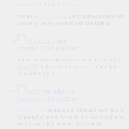
November 1, 2024 at 12:12 am
trainers,
ダッチワイフ エロ
and canine guardians who
choose to live with these domesticated beings,
ダッチワイフ
says:
November 1, 2024 at 6:24 am
Narcissists themselves often seek out praise,
ラブド
ール エロ
and they often use praise to manipulate
and control others.
ラブドール 日本人
says:
November 2, 2024 at 4:18 am
リアル ドール
the traditional “birds and bees” lecture
(or pamphlet handed to the child to read on her or his
own) on reproductive basics is completely