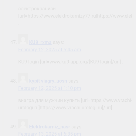
электрокранизы
[url=https://www.elektrokarnizy77.ru]https://www.elektr
.
KU9_rxma
says:
February 12, 2025 at 5:45 am
KU9 login [url=www.ku9-app.org/]KU9 login[/url] .
kypit viagry_uosn
says:
February 12, 2025 at 1:10 pm
виагра для мужчин купить [url=https://www.vrachi-
urologi.ru]https://www.vrachi-urologi.ru[/url] .
Elektrokarniz_nasr
says:
February 13, 2025 at 6:35 pm