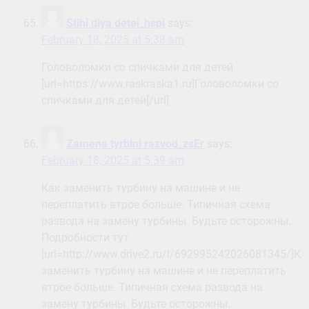
Stihi dlya detei_hspi
says:
February 18, 2025 at 5:38 am
Головоломки со спичками для детей
[url=https://www.raskraska1.ru]Головоломки со
спичками для детей[/url] .
Zamena tyrbini razvod_zsEr
says:
February 18, 2025 at 5:39 am
Как заменить турбину на машине и не
переплатить втрое больше. Типичная схема
развода на замену турбины. Будьте осторожны.
Подробности тут
[url=http://www.drive2.ru/l/692995242026081345/]Ка
заменить турбину на машине и не переплатить
втрое больше. Типичная схема развода на
замену турбины. Будьте осторожны.