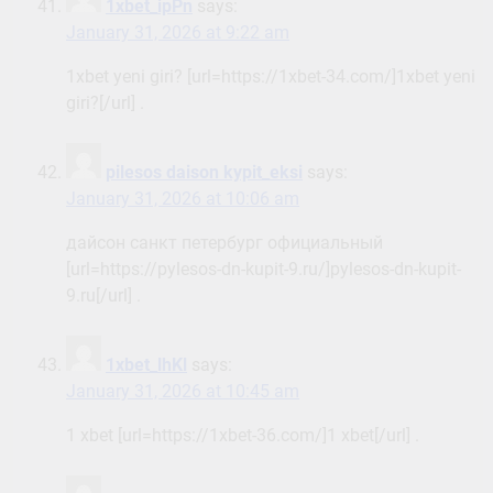
1xbet_ipPn
says:
January 31, 2026 at 9:22 am
1xbet yeni giri? [url=https://1xbet-34.com/]1xbet yeni
giri?[/url] .
pilesos daison kypit_eksi
says:
January 31, 2026 at 10:06 am
дайсон санкт петербург официальный
[url=https://pylesos-dn-kupit-9.ru/]pylesos-dn-kupit-
9.ru[/url] .
1xbet_lhKl
says:
January 31, 2026 at 10:45 am
1 xbet [url=https://1xbet-36.com/]1 xbet[/url] .