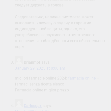
следует держать в голове.
Следовательно, наличие пистолета может
выполнить ключевую задачу в гарантии
индивидуальной защиты, однако, его
употребление заслуживает ответственного
отношения и соблюдённости всех обязательных
норм.
Brianmof
says:
January 29, 2025 at 8:00 am
migliori farmacie online 2024:
farmacia online
–
farmaci senza ricetta elenco
Farmacia online miglior prezzo
Carlosgax
says: