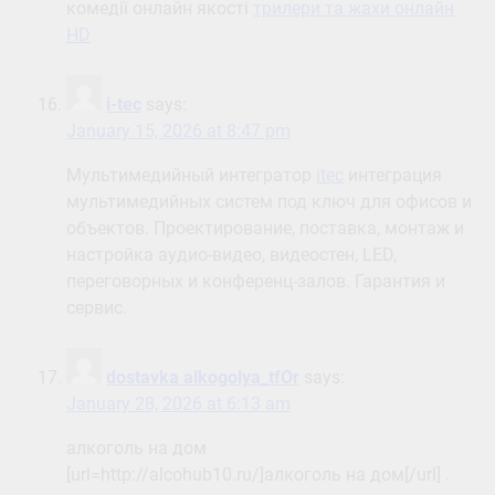
комедії онлайн якості
трилери та жахи онлайн
HD
i-tec
says:
January 15, 2026 at 8:47 pm
Мультимедийный интегратор
itec
интеграция
мультимедийных систем под ключ для офисов и
объектов. Проектирование, поставка, монтаж и
настройка аудио-видео, видеостен, LED,
переговорных и конференц-залов. Гарантия и
сервис.
dostavka alkogolya_tfOr
says:
January 28, 2026 at 6:13 am
алкоголь на дом
[url=http://alcohub10.ru/]алкоголь на дом[/url] .