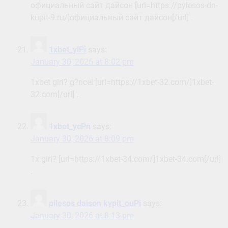
официальный сайт дайсон [url=https://pylesos-dn-
kupit-9.ru/]официальный сайт дайсон[/url] .
1xbet_ylPi
says:
January 30, 2026 at 8:02 pm
1xbet giri? g?ncel [url=https://1xbet-32.com/]1xbet-
32.com[/url] .
1xbet_ycPn
says:
January 30, 2026 at 8:09 pm
1x giri? [url=https://1xbet-34.com/]1xbet-34.com[/url]
.
pilesos daison kypit_ouPi
says:
January 30, 2026 at 8:13 pm