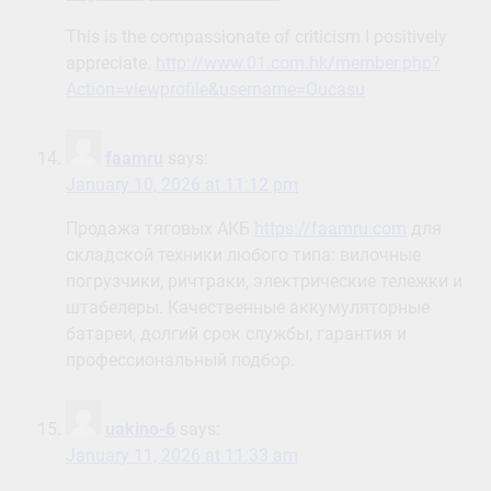
This is the compassionate of criticism I positively
appreciate.
http://www.01.com.hk/member.php?
Action=viewprofile&username=Oucasu
faamru
says:
January 10, 2026 at 11:12 pm
Продажа тяговых АКБ
https://faamru.com
для
складской техники любого типа: вилочные
погрузчики, ричтраки, электрические тележки и
штабелеры. Качественные аккумуляторные
батареи, долгий срок службы, гарантия и
профессиональный подбор.
uakino-6
says:
January 11, 2026 at 11:33 am