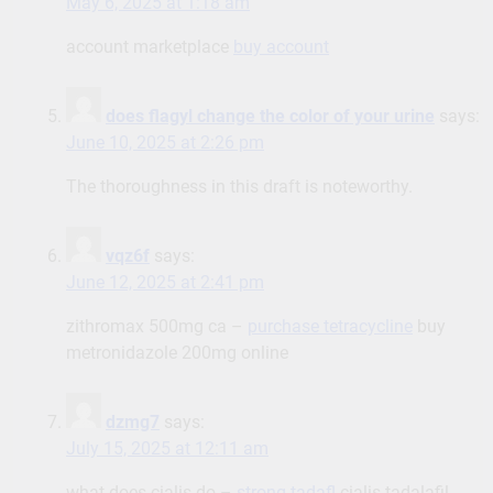
May 6, 2025 at 1:18 am
account marketplace
buy account
does flagyl change the color of your urine
says:
June 10, 2025 at 2:26 pm
The thoroughness in this draft is noteworthy.
vqz6f
says:
June 12, 2025 at 2:41 pm
zithromax 500mg ca –
purchase tetracycline
buy
metronidazole 200mg online
dzmg7
says:
July 15, 2025 at 12:11 am
what does cialis do –
strong tadafl
cialis tadalafil