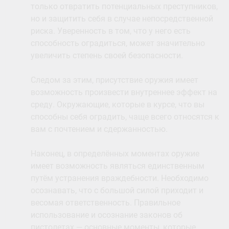
только отвратить потенциальных преступников,
но и защитить себя в случае непосредственной
риска. Уверенность в том, что у него есть
способность оградиться, может значительно
увеличить степень своей безопасности.
Следом за этим, присутствие оружия имеет
возможность произвести внутреннее эффект на
среду. Окружающие, которые в курсе, что вы
способны себя оградить, чаще всего относятся к
вам с почтением и сдержанностью.
Наконец, в определённых моментах оружие
имеет возможность являться единственным
путём устранения враждебности. Необходимо
осознавать, что с большой силой приходит и
весомая ответственность. Правильное
использование и осознание законов об
пистолетах — основные моменты, которые