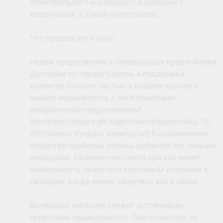
огнестрельного и холодного и холодного
вооружения, а также аксессуаров.
Что предлагает канал:
Новые предложения и специальные предложения
Доставка по городу Советы и поддержка
клиентов Станьте частью в нашему каналу и
имейте возможность к эксклюзивным
специальным предложениям!
[url=https://telegra.ph/kupit-travmat-kamchatka-10-
09]травмат бульдог купить[/url] В современном
обществе проблема охраны делается всё сильнее
насущным. Наличие пистолета при вас имеет
возможность оказаться ключевым условием в
ситуации, когда нужно защитить вас и своих.
Во-первых, пистолет служит устойчивым
средством защищённости. Оно позволяет не