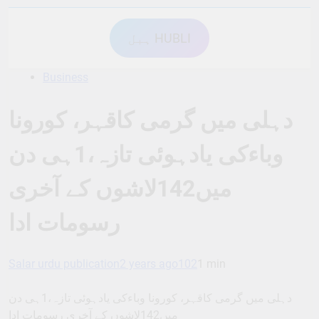
ہبل HUBLI
Business
دہلی میں گرمی کاقہر، کورونا
وباءکی یادہوئی تازہ،1ہی دن
میں142لاشوں کے آخری
رسومات ادا
Salar urdu publication
2 years ago
102
1 min
دہلی میں گرمی کاقہر، کورونا وباءکی یادہوئی تازہ،1ہی دن
میں142لاشوں کے آخری رسومات ادا