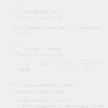
1xbet giris_jeml
says:
February 2, 2026 at 8:28 pm
1xbet g?ncel [url=https://1xbet-giris-23.com/]1xbet
g?ncel[/url] .
1xbet mobil_foot
says:
February 2, 2026 at 8:49 pm
1xbet ?yelik [url=https://1xbet-mobil-4.com/]1xbet ?
yelik[/url] .
dostavka alkogolya_xnSl
says:
February 3, 2026 at 12:08 am
доставка алкоголя москва 24 7
[url=http://www.alcoygoloc3.ru]доставка алкоголя