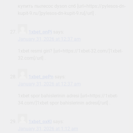
купить пылесос dyson спб [url=https://pylesos-dn-
kupit-9.ru/]pylesos-dn-kupit-9.ru[/url] .
1xbet_onPi
says:
January 31, 2026 at 12:37 am
1xbet resmi giri? [url=https://1xbet-32.com/]1xbet-
32.com[/url] .
1xbet_pePn
says:
January 31, 2026 at 12:37 am
1xbet spor bahislerinin adresi [url=https://1xbet-
34.com/]1xbet spor bahislerinin adresi[/url] .
1xbet_oxKl
says:
January 31, 2026 at 1:12 am