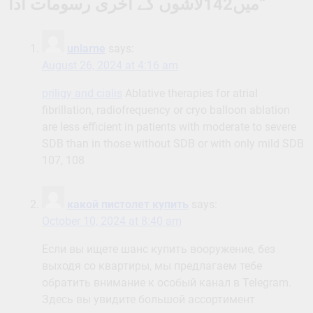
میں142لاشوں کے آخری رسومات ادا
”
unlarne
says:
August 26, 2024 at 4:16 am
priligy and cialis
Ablative therapies for atrial
fibrillation, radiofrequency or cryo balloon ablation
are less efficient in patients with moderate to severe
SDB than in those without SDB or with only mild SDB
107, 108
какой пистолет купить
says:
October 10, 2024 at 8:40 am
Если вы ищете шанс купить вооружение, без
выходя со квартиры, мы предлагаем тебе
обратить внимание к особый канал в Telegram.
Здесь вы увидите большой ассортимент