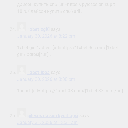
дайсон купить спб [url=https://pylesos-dn-kupit-
10.ru/]дайсон купить спб[/url] .
1xbet_zgKl
says:
January 30, 2026 at 8:22 pm
1xbet giri? adresi [url=https://1xbet-36.com/]1xbet
giri? adresi[/url] .
1xbet_ibea
says:
January 30, 2026 at 8:38 pm
1 x bet [url=https://1xbet-33.com/]1xbet-33.com[/url]
.
pilesos daison kypit_xgsi
says:
January 31, 2026 at 12:31 am