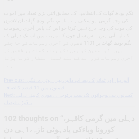
نگم بودھ گھاٹ کے انتظامیہ کے مطابق اتنی بڑی تعداد میں اموات
کی وجہ گرمی ہو سکتی ہے۔ تاہم، نگم بودھ گھاٹ ان لاشوں
کی موت کی وجہ درج نہیں کرتا جو اس کے پاس آخری رسومات
کے لیے آتی ہیں۔ اس سال جون کے مہینے میں اب تک دہلی کے
نگم بودھ گھاٹ پر 1101 لاشوں کی آخری رسومات کی جا چکی
ہیں۔ لواحقین کو بھی نگم بودھ گھاٹ پر لاشوں کی
آخری رسومات کروانے کے لئے لمباانتظار کرنا پڑتا
ہے۔
Previous:
آلو، پیاز اور ٹماٹر کے بعد اب دالیں بھی ہوئی مہنگی،
Post
قیمتوں میں 11 فیصد کااضافہ
navigation
Next:
کسانوں سےنوجوانوں تک سب پرتوجہ۔۔مودی کابینہ نےلیے
یہ5بڑے فیصلے
102 thoughts on “
دہلی میں گرمی کاقہر،
کورونا وباءکی یادہوئی تازہ،1ہی دن