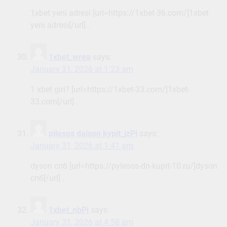
1xbet yeni adresi [url=https://1xbet-36.com/]1xbet
yeni adresi[/url] .
1xbet_wrea
says:
January 31, 2026 at 1:23 am
1 xbet giri? [url=https://1xbet-33.com/]1xbet-
33.com[/url] .
pilesos daison kypit_jzPi
says:
January 31, 2026 at 1:41 am
dyson спб [url=https://pylesos-dn-kupit-10.ru/]dyson
спб[/url] .
1xbet_nbPi
says:
January 31, 2026 at 4:58 am