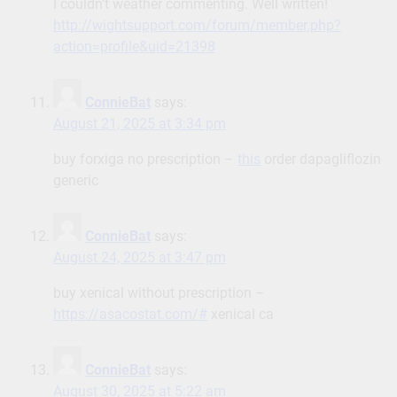
I couldn’t weather commenting. Well written!
http://wightsupport.com/forum/member.php?
action=profile&uid=21398
ConnieBat
says:
August 21, 2025 at 3:34 pm
buy forxiga no prescription –
this
order dapagliflozin
generic
ConnieBat
says:
August 24, 2025 at 3:47 pm
buy xenical without prescription –
https://asacostat.com/#
xenical ca
ConnieBat
says:
August 30, 2025 at 5:22 am