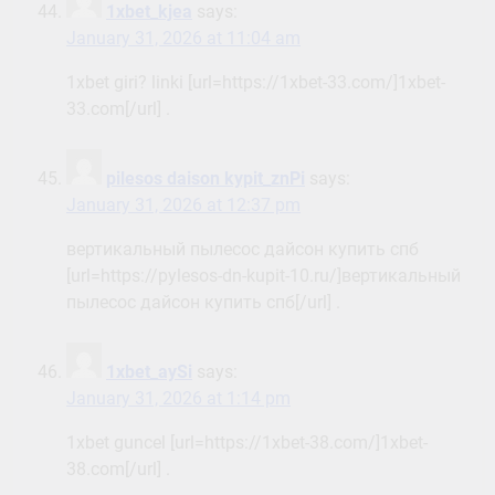
1xbet_kjea
says:
January 31, 2026 at 11:04 am
1xbet giri? linki [url=https://1xbet-33.com/]1xbet-
33.com[/url] .
pilesos daison kypit_znPi
says:
January 31, 2026 at 12:37 pm
вертикальный пылесос дайсон купить спб
[url=https://pylesos-dn-kupit-10.ru/]вертикальный
пылесос дайсон купить спб[/url] .
1xbet_aySi
says:
January 31, 2026 at 1:14 pm
1xbet guncel [url=https://1xbet-38.com/]1xbet-
38.com[/url] .