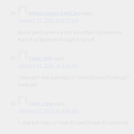
pilesos daison kypit_lesi
says:
January 31, 2026 at 3:11 pm
dyson gen5 купить в спб [url=https://pylesos-dn-
kupit-9.ru/]pylesos-dn-kupit-9.ru[/url] .
1xbet_phKl
says:
January 31, 2026 at 3:56 pm
1xbet giri? linki [url=https://1xbet-36.com/]1xbet giri?
linki[/url] .
1xbet_egea
says:
January 31, 2026 at 4:46 pm
1 xbet [url=https://1xbet-33.com/]1xbet-33.com[/url] .