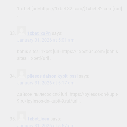
1 x bet [url=https://1xbet-32.com/]1xbet-32.com[/url]
.
1xbet_xaPn
says:
January 31, 2026 at 5:01 am
bahis sitesi 1xbet [url=https://1xbet-34.com/]bahis
sitesi 1xbet[/url] .
pilesos daison kypit_pssi
says:
January 31, 2026 at 5:17 am
дайсон пылесос спб [url=https://pylesos-dn-kupit-
9.ru/]pylesos-dn-kupit-9.ru[/url] .
1xbet_ieea
says:
January 31, 2026 at 5:57 am