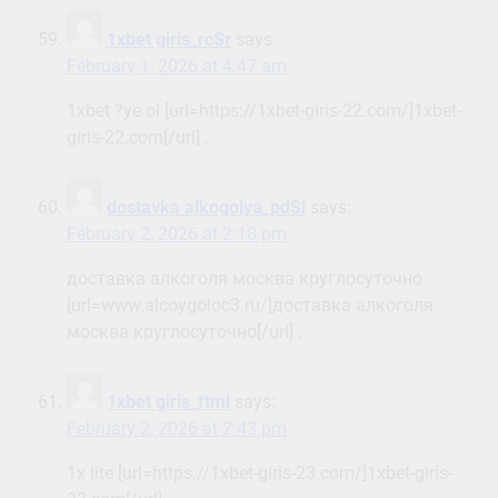
1xbet giris_rcSr
says:
February 1, 2026 at 4:47 am
1xbet ?ye ol [url=https://1xbet-giris-22.com/]1xbet-
giris-22.com[/url] .
dostavka alkogolya_pdSl
says:
February 2, 2026 at 2:18 pm
доставка алкоголя москва круглосуточно
[url=www.alcoygoloc3.ru/]доставка алкоголя
москва круглосуточно[/url] .
1xbet giris_ftml
says:
February 2, 2026 at 2:43 pm
1x lite [url=https://1xbet-giris-23.com/]1xbet-giris-