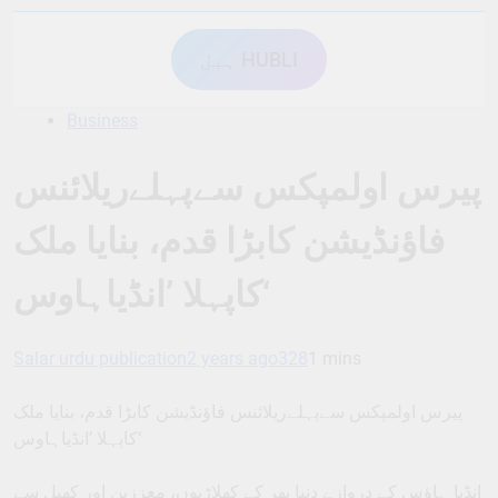
ہبل HUBLI
Business
پیرس اولمپکس سےپہلےریلائنس
فاؤنڈیشن کابڑا قدم، بنایا ملک
کاپہلا ’انڈیاہاوس‘
Salar urdu publication
2 years ago
328
1 mins
پیرس اولمپکس سےپہلےریلائنس فاؤنڈیشن کابڑا قدم، بنایا ملک
کاپہلا ’انڈیاہاوس‘
انڈیا ہاؤس کے دروازے دنیا بھر کے کھلاڑیوں، معززین اور کھیل سے