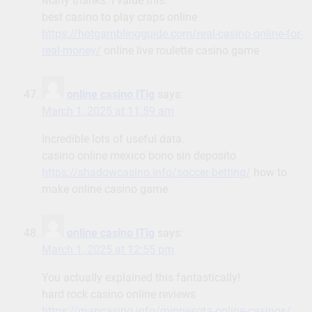
Many thanks. I value this.
best casino to play craps online
https://hotgamblingguide.com/real-casino-online-for-
real-money/
online live roulette casino game
online casino lTig
says:
March 1, 2025 at 11:59 am
Incredible lots of useful data.
casino online mexico bono sin deposito
https://shadowcasino.info/soccer-betting/
how to
make online casino game
online casino lTig
says:
March 1, 2025 at 12:55 pm
You actually explained this fantastically!
hard rock casino online reviews
https://mapcasino.info/minnesota-online-casinos/