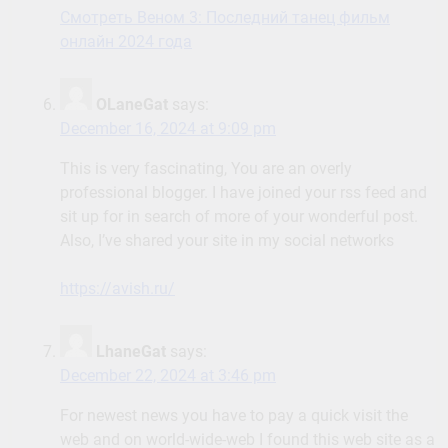
Смотреть Веном 3: Последний танец фильм
онлайн 2024 года
OLaneGat
says:
December 16, 2024 at 9:09 pm
This is very fascinating, You are an overly
professional blogger. I have joined your rss feed and
sit up for in search of more of your wonderful post.
Also, I’ve shared your site in my social networks
https://avish.ru/
LhaneGat
says:
December 22, 2024 at 3:46 pm
For newest news you have to pay a quick visit the
web and on world-wide-web I found this web site as a