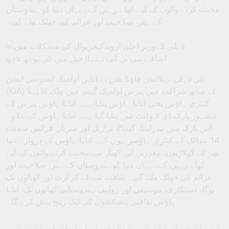
محبت کرنے والوں کے لیے کھلے رہیں گے۔ یہاں دنیا کو ہندوستان
کے ہنر، صلاحیت اور عزائم کی جھلک ملے گی۔
نئی دہلی: ریلائنس فاؤنڈیشن نے انڈین اولمپک ایسوسی ایشن
(IOA) کے ساتھ شراکت میں پیرس اولمپک گیمز میں ملک کا پہلا
کنٹری ہاؤس یعنی انڈیا ہاؤس بنایا ہے۔ انڈیا ہاؤس پیرس کے
مشہور پارک ڈی لا وِلیٹ میں بنایا گیا ہے۔ انڈیا ہاؤس کے علاوہ
اس پارک میں نیدرلینڈ، کینیڈا، برازیل اور میزبان فرانس سمیت
14 ممالک کے کنٹری ہاؤسز ہوں گے۔ انڈیا ہاؤس کے دروازے دنیا
بھر کے کھلاڑیوں، معززین اور کھیل سے محبت کرنے والوں کے لیے
کھلے رہیں گے۔ یہاں دنیا کو ہندوستان کے ہنر، صلاحیت اور
عزائم کی جھلک ملے گی۔ ثقافت سے لے کر آرٹ اور کھیلوں تک
یوگا، دستکاری، موسیقی اور روایتی ہندوستانی کھانوں تک، انڈیا
ہاؤس ثقافتی پیشکشوں کی ایک رینج پیش کرے گا۔
آئی او سی کی رکن اور ریلائنس فاؤنڈیشن کی بانی اور