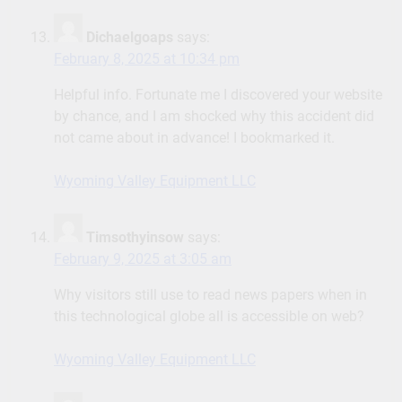
Dichaelgoaps
says:
February 8, 2025 at 10:34 pm
Helpful info. Fortunate me I discovered your website
by chance, and I am shocked why this accident did
not came about in advance! I bookmarked it.
Wyoming Valley Equipment LLC
Timsothyinsow
says:
February 9, 2025 at 3:05 am
Why visitors still use to read news papers when in
this technological globe all is accessible on web?
Wyoming Valley Equipment LLC