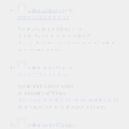
online casino lTig
says:
March 1, 2025 at 9:10 am
Thank you. An abundance of tips.
atlantic city online casinos bally& 39
https://linkscasino.info/bitcoin-casinos/
indiana
online casino bonuses
online casino lTig
says:
March 1, 2025 at 9:29 am
Appreciate it. Lots of posts!
online casino erГ¶ffnen
https://magicalcasino.info/review-las-atlantis/
10
dollar deposit online casinous united states
online casino lTig
says: