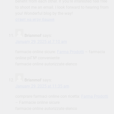
benefit from each other. If you’re interested feel free
to shoot me an email. I look forward to hearing from
you! Wonderful blog by the way!
ответ на игру башня
Brianmof
says:
January 29, 2025 at 7:10 am
farmacie online sicure:
Farma Prodotti
– farmacia
online piГ№ conveniente
farmacie online autorizzate elenco
Brianmof
says:
January 29, 2025 at 11:35 am
comprare farmaci online con ricetta:
Farma Prodotti
– Farmacie online sicure
farmacie online autorizzate elenco