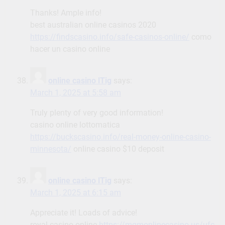
Thanks! Ample info!
best australian online casinos 2020
https://findscasino.info/safe-casinos-online/
como
hacer un casino online
online casino lTig
says:
March 1, 2025 at 5:58 am
Truly plenty of very good information!
casino online lottomatica
https://buckscasino.info/real-money-online-casino-
minnesota/
online casino $10 deposit
online casino lTig
says:
March 1, 2025 at 6:15 am
Appreciate it! Loads of advice!
royal casino online
https://mgmonlinecasino.us/ufc-