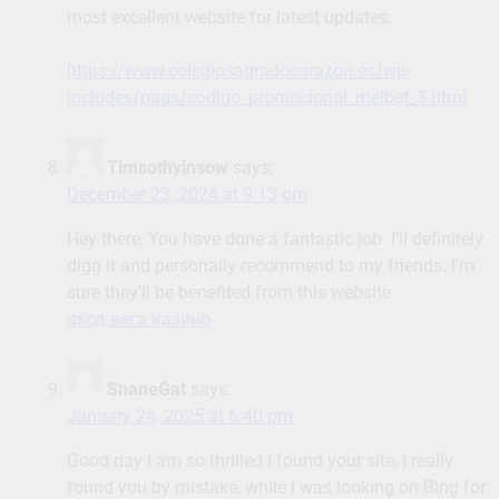
most excellent website for latest updates.
https://www.colegiosagradocorazon.es/wp-
includes/pags/codigo_promocional_melbet_3.html
Timsothyinsow
says:
December 23, 2024 at 9:13 pm
Hey there, You have done a fantastic job. I’ll definitely
digg it and personally recommend to my friends. I’m
sure they’ll be benefited from this website.
вход вега казино
ShaneGat
says:
January 24, 2025 at 6:40 pm
Good day I am so thrilled I found your site, I really
found you by mistake, while I was looking on Bing for