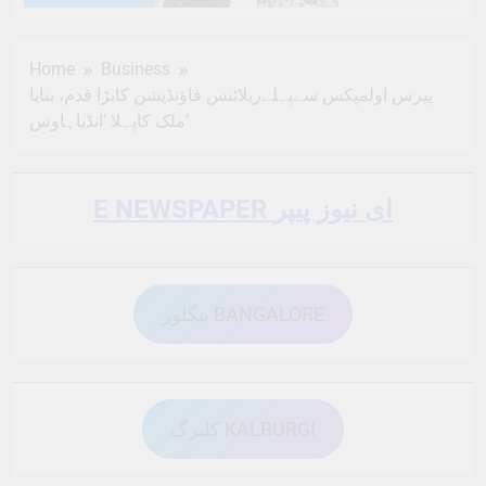
6 Months Ago
6 Months Ago
Home
Business
پیرس اولمپکس سےپہلےریلائنس فاؤنڈیشن کابڑا قدم، بنایا
6 Months Ago
6 Months Ago
ملک کاپہلا ’انڈیاہاوس‘
6 Months Ago
6 Months Ago
E NEWSPAPER ای نیوز پیپر
6 Months Ago
6 Months Ago
بنگلور BANGALORE
6 Months Ago
6 Months Ago
کلبرگ KALBURGI