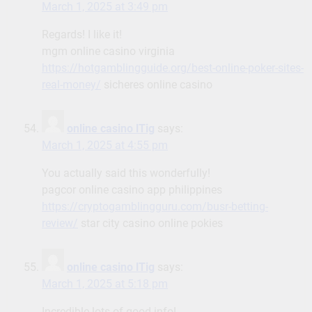
March 1, 2025 at 3:49 pm
Regards! I like it!
mgm online casino virginia
https://hotgamblingguide.org/best-online-poker-sites-
real-money/
sicheres online casino
online casino lTig
says:
March 1, 2025 at 4:55 pm
You actually said this wonderfully!
pagcor online casino app philippines
https://cryptogamblingguru.com/busr-betting-
review/
star city casino online pokies
online casino lTig
says:
March 1, 2025 at 5:18 pm
Incredible lots of good info!