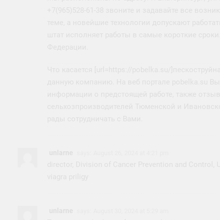
+7(965)528-61-38 звоните и задавайте все возн
теме, а новейшие технологии допускают работа
штат исполняет работы в самые короткие сроки
Федерации.
Что касается [url=https://pobelka.su/]пескоструй
данную компанию. На веб портале pobelka.su В
информации о предстоящей работе, также отзы
сельхозпроизводителей Тюменской и Ивановской
рады сотрудничать с Вами.
unlarne
says:
August 26, 2024 at 4:21 pm
director, Division of Cancer Prevention and Control
viagra priligy
unlarne
says:
August 30, 2024 at 5:29 am