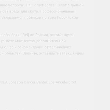
икшие вопросы. Наш опыт более 10 лет в данной
ть без вреда для скота. Профессиональный
. Занимаемся побелкой по всей Российской
ная обработка[/url] по России, рекомендуем
ы узнаете множество дополнительной
вы о нас и рекомендации от величайших
 областей. Звоните, оставляйте заявку, будем
, UCLA Jonsson Cancer Center, Los Angeles; Oct