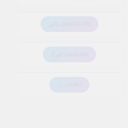
بنگلور BANGALORE
کلبرگ KALBURGI
ہبل HUBLI