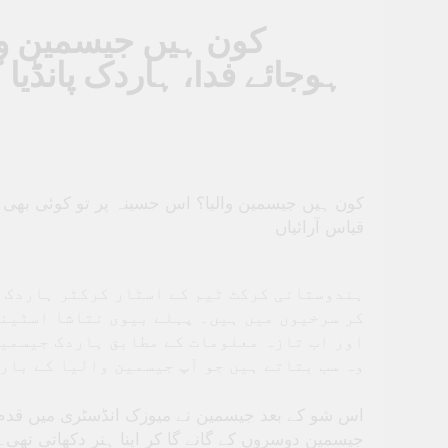
کون ہیں جیسمین وال
ہوجائے فدا، ہاردک پانڈیا
کون ہیں جیسمین والیا؟ اس حسینہ پر تو کوئی بھی ہ
قیاس آرائیاں
ہندوستانی کرکٹ ٹیم کے اسٹار کرکٹر ہاردک پ
کر سرخیوں میں ہیں۔ پہلے بیوی نتاشا اسٹینک
اور اب تازہ معلومات کے مطابق ہاردک جیسمین
وہ سب بتاتے ہیں جو آپ جیسمین والیا کے بار
جیسمین دوسروں کے گانے گا کر اپنا ہنر دکھاتی تھی۔