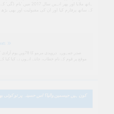
ہاتھ ملایا اور پھر انہیں
کے ساتھ پرفارم کیا اور ان کی مقبولیت اور بھی بڑھ
ext:
صدر جمہوریہ دروپدی مرمو کا 78ویں یوم آزا
موقع پر قوم کے نام خطاب، جانئے انہوں نے کیا کیا کہ
کون ہیں جیسمین والیا؟ اس حسینہ پر تو کوئی بھی