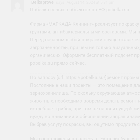
Belkaprove
says:
August 14, 2024 at 5:31 pm
Побелка сельхоз объектов по РФ pobelka.su
Фирма «МАРКАДА-Клининг» реализует покраску
грунтами, антибактериальными составами. Мы не
Перед началом любой покраски осуществляется
загрязненностей, при чем не только визуальных,
органических. Оформите бесплатный подсчет пре
pobelka.su прямо сейчас.
По запросу [url=https://pobelka.su/]ремонт пром
Постоянные наши проекты — это помещения для
зернохранилища. По скольку окружающая атмос
животных, необходимо вовремя делать ремонт и
истребляет грибок, при том не наносит ущерб
нужду во внимании и обеспечении запрашиваем
Выбрав услугу покраски, вы ощутимо продлите 
Мы расположены по адресу: г. Екатеринбург, ул.