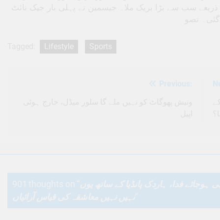
 سال 2017 میں ‘بام ڈگی’ کے ذریعے سب سے بڑا بریک ملا۔ جیسمین نے پہلی بار جیک نائٹ
 گئی۔ تصو
Tagged:
Lifestyle
Sports
Previous:
N
Post
navigation
ونیش پھوگاٹ کو نہیں ملے گا سلور میڈل، خارج ہوئی
دی کے
ا؟
اپیل
901 thoughts on “
 ہوجائے فدا، ہاردک پانڈیا کے ساتھ یوں
نہیں نہیں معاشقہ کی قیاس آرائیاں
”