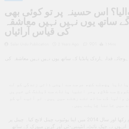
یا؟ اس حسینہ پر تو کوئی بھی
 کے ساتھ یوں نہیں نہیں معاشقہ
کی قیاس آرائیاں
901
Salar Urdu Publication
2 Years Ago
1 Mins
وجائے فدا، ہاردک پانڈیا کے ساتھ یوں نہیں نہیں معاشقہ کی
انڈیا پچھلے کچھ عرصے سے اپنی ذاتی زندگی کو لے
ووچ سے طلاق، پھر اننیا پانڈے سے ڈیٹنگ کی خبریں
 والیا کے ساتھ نئے رشتے میں ہیں۔ تو آئیے آپ کو
ے میں جاننا چاہتے ہیں۔
اس شو کے بعد جیسمین نے میوزک انڈسٹری میں قدم رکھا اور سال 2014 میں اپنا یوٹیوب چینل لانچ کیا۔ چینل پر
 انہوں نے جیک نائٹ، انٹینس-ٹی اور گرین میوزک کے ساتھ