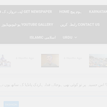
HOME ہوم پیج
اپنے دروازے کے قدموں پر نیوز پیپر حاصل کریں GET NEWSPAPER
رابطہ کریں CONTACT US
یو-ٹیوبویڈیوز YOUTUBE GALLERY
ISLAMIC اسلامی
URDU
6 Months Ago
6 Months Ago
6 Months Ago
6 Months Ago
اس حسینہ پر تو کوئی بھی ہوجائے فدا، ہاردک پانڈیا کے ساتھ یوں ن
FASHION