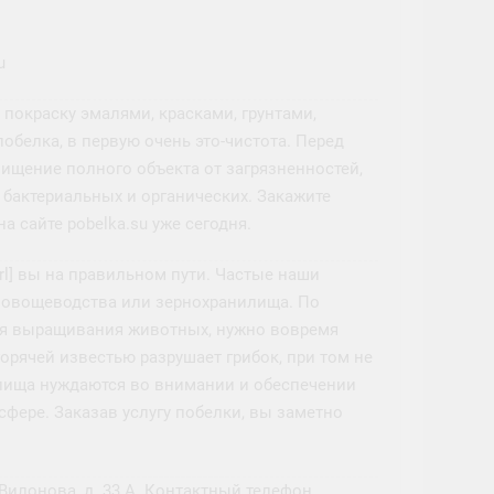
u
окраску эмалями, красками, грунтами,
белка, в первую очень это-чистота. Перед
ищение полного объекта от загрязненностей,
, бактериальных и органических. Закажите
а сайте pobelka.su уже сегодня.
/url] вы на правильном пути. Частые наши
 овощеводства или зернохранилища. По
ля выращивания животных, нужно вовремя
горячей известью разрушает грибок, при том не
лища нуждаются во внимании и обеспечении
фере. Заказав услугу побелки, вы заметно
 Вилонова, д. 33 А. Контактный телефон