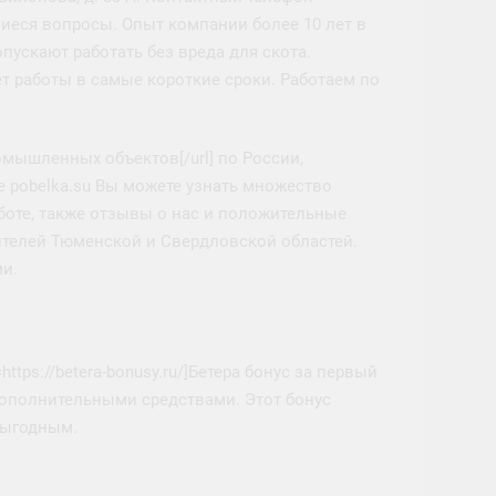
вшиеся вопросы. Опыт компании более 10 лет в
пускают работать без вреда для скота.
работы в самые короткие сроки. Работаем по
ромышленных объектов[/url] по России,
 pobelka.su Вы можете узнать множество
оте, также отзывы о нас и положительные
телей Тюменской и Свердловской областей.
ми.
ttps://betera-bonusy.ru/]Бетера бонус за первый
с дополнительными средствами. Этот бонус
выгодным.