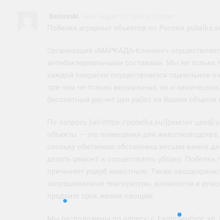
Beloraski
says:
August 14, 2024 at 5:19 pm
Побелка аграрных объектов по России pobelka.s
Организация «МАРКАДА-Клининг» осуществляет п
антибактериальными составами. Мы не только по
каждой покраски осуществляется тщательное оч
при чем не только визуальных, но и химических
бесплатный расчет цен работ на Вашем объекте н
По запросу [url=https://pobelka.su/]ремонт цеха[
объекты — это помещения для животноводства,
скольку обитаемая обстановка весьма важна д
делать ремонт и осуществлять уборку. Побелка 
причиняет ущерб животным. Также овощехрани
запрашиваемой температуры, влажности и атмос
продлите срок жизни овощам.
Мы расположены по адресу: г. Екатеринбург, ул.