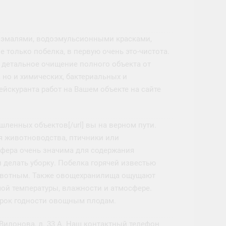
 эмалями, водоэмульсионными красками,
 только побелка, в первую очень это-чистота.
 детальное очищение полного объекта от
 но и химических, бактериальных и
йскуранта работ на Вашем объекте на сайте
ышленных объектов[/url] вы на верном пути.
 животноводства, птичники или
фера очень значима для содержания
 делать уборку. Побелка горячей известью
 животным. Также овощехранилища ощущают
ой температуры, влажности и атмосфере.
срок годности овощным плодам.
 Вилонова, д. 33 А. Наш контактный телефон