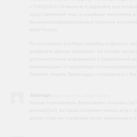
+7(965)528-61-38 звоните и задавайте все оста
представленной теме, а новейшие технологии до
Высококвалифицированный персонал исполняет 
всей России.
По отношению [url=https://pobelka.su/]ремонт п
выбирайте данную компанию. На онлайн ресурсе
дополнительной информации о проделанной раб
рекомендации от крупнейших сельхозпроизводи
Звоните, пишите, будем рады сотрудничать с Ва
Beteragri
says:
August 14, 2024 at 5:20 pm
Новый пользователь Betera может получить [url=h
депозит[/url], который позволяет начать игру 
делает старт на платформе более уверенным и 