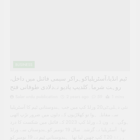
BUSINESS
ٹیم انڈیا،آسٹریلیاکوہراکر سیمی فائنل میں داخل،
روہت شرما۔کلدیپ یادیو نےدلادی طوفانی فتح
Salar urdu publication
2 years ago
59
1 mins
نئی دہلی:ٹی20 ورلڈ کپ میں جب ہندوستانی ٹیم کا آسٹریلیا
سے مقابلہ ہوا تو کھلاڑیوں کے دلوں میں ضرور تڑپ اٹھی
ہوگی۔ یہ ون ڈے ورلڈ کپ 2023 کے فائنل میں شکست کا درد
تھا۔ آسٹریلیا نے گزشتہ سال 19 نومبر کوہندوستان سے ورلڈ
کپ چھین لیا تھا۔ ہندوستانی ٹیم نے 19 نومبر کو T20 ورلڈ