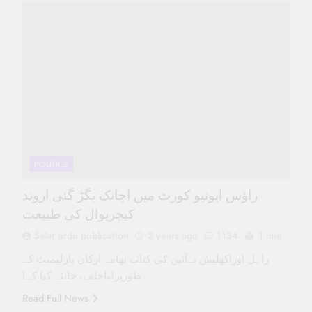
POLITICS
راؤس ایونیو کورٹ میں اچانک بگڑ گئی اروند
کیجریوال کی طبیعت
Salar urdu publication
2 years ago
1134
1 min
راہل اوراکھلیش نےآئین کی کتاب تھامے ارکان پارلیمنٹ کے
طورپرلیاحلف، جانئے کیا کہا
Read Full News