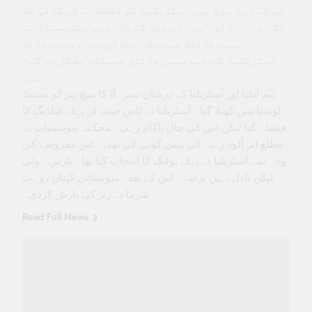
کپ کے اہم میچ میں آسٹریلیا کو شکست دے کر کافی حد
تک بدلہ لے لیا ہے۔ اس جیت کے ساتھ ہی ہندوستان نے
سیمی فائنل میں جگہ بنالی ہے۔ دوسری جانب
آسٹریلیا کے لیے سیمی فائنل کھیلنا مشکل ہو گیا
ہے۔
ٹیم انڈیا اور آسٹریلیا کے درمیان سپر۔8 کا میچ پیر کو سینٹ
لوشیا میں کھیلا گیا۔ آسٹریلیا نے ٹاس جیت کر پہلے فیلڈنگ کا
فیصلہ کیا لیکن اس کی چال ناکام رہی۔ محکمہ موسمیات نے
مطلع ابر آلود رہنے کی پیش گوئی کی تھی۔ اس مفروضے کی
وجہ سے آسٹریلیا نے پہلے بولنگ کا انتخاب کیا تھا۔ بارش ہوئی
لیکن بادل نہیں برسے۔ اس کے بعد ہندوستانی کپتان روہت
شرما نے رنز کی بارش کردی۔
Read Full News