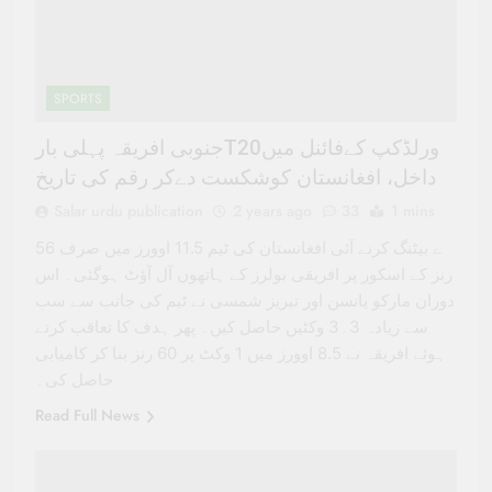
SPORTS
جنوبی افریقہ پہلی بارT20ورلڈکپ کےفائنل میں
داخل، افغانستان کوشکست دےکر رقم کی تاریخ
Salar urdu publication
2 years ago
33
1 mins
ے بیٹنگ کرنے آئی افغانستان کی ٹیم 11.5 اوورز میں صرف 56
رنز کے اسکور پر افریقی بولرز کے ہاتھوں آل آؤٹ ہوگئی۔ اس
دوران مارکو یانسن اور تبریز شمسی نے ٹیم کی جانب سے سب
سے زیادہ 3۔3 وکٹیں حاصل کیں۔ پھر ہدف کا تعاقب کرتے
ہوئے افریقہ نے 8.5 اوورز میں 1 وکٹ پر 60 رنز بنا کر کامیابی
حاصل کی۔
Read Full News