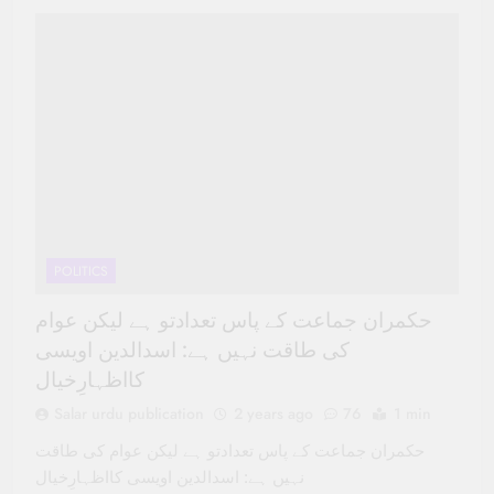
POLITICS
حکمران جماعت کے پاس تعدادتو ہے لیکن عوام
کی طاقت نہیں ہے: اسدالدین اویسی
کااظہارِخیال
Salar urdu publication
2 years ago
76
1 min
حکمران جماعت کے پاس تعدادتو ہے لیکن عوام کی طاقت
نہیں ہے: اسدالدین اویسی کااظہارِخیال