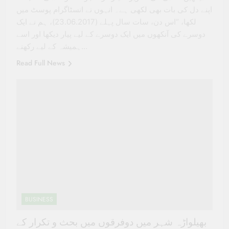
اپنے دل کی بات بھی لکھی ہے۔ انہوں نے انسٹاگرام پوسٹ میں
لکھا، “اس دن، سات سال پہلے (23.06.2017)، ہم نے ایک
دوسرے کی آنکھوں میں ایک دوسرے کے لیے پیار دیکھا اور اسے
ہمیشہ کے لیے رکھنے…
Read Full News
BUSINESS
بھیلواڑہ شہر میں دوفرقوں میں بحث و تکرار کے