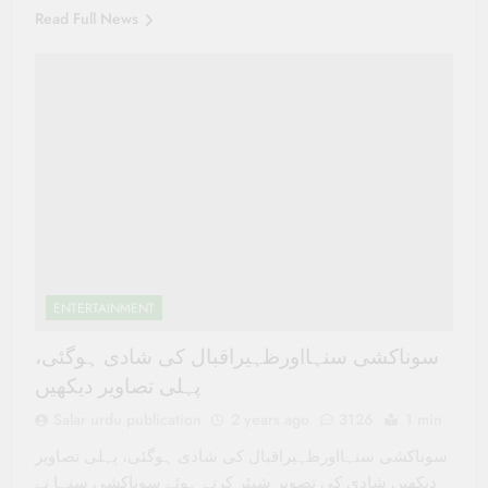
Read Full News
ENTERTAINMENT
سوناکشی سنہااورظہیراقبال کی شادی ہوگئی،
پہلی تصاویر دیکھیں
Salar urdu publication
2 years ago
3126
1 min
سوناکشی سنہااورظہیراقبال کی شادی ہوگئی، پہلی تصاویر
دیکھیں شادی کی تصویر شیئر کرتے ہوئے سوناکشی سنہا نے