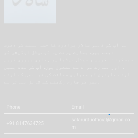
ہم آپ کو ڈیلی سالار برادری کا حصہ بننے کی دعوت
دیتے ہیں. ہمارے پرنٹ یا ڈیجیٹل ایڈیشن کو
سبسکرائب کریں ، سوشل میڈیا پر ہماری پیروی کریں
، اور ہمارے مواد سے مشغول ہوں. آپ کی مدد ہمیں
اپنے قارئین کو معیاری صحافت کی فراہمی کے اپنے
مشن کو جاری رکھنے کے قابل بناتی ہے.
Phone
Email
salarurduofficial@gmail.co
+91 8147634725
m