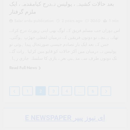
بعد حالات کشیدہ، پولیس نےدرج کیامقدمہ، ایک
ملزم گرفتار
Salar urdu publication
2 years ago
3060
1 min
اس دوران جب مسلم فریق کے لوگ بھی اپنی رپورٹ درج کرانے
تھانے پہنچے تو دونوں فریقین کے درمیان لفظی جھڑپ ہوگئی،
جس کے بعد ایک بار تصادم جیسی صورتحال پیدا ہوئی تو
پولیس نے درمیان میں آکر حالات کو قابو میں کرلیا۔ رات گئے
تک دونوں طرف سے مذہبی نعرے بازی کا سلسلہ جاری رہا۔
Read Full News
1
2
3
4
…
6
E NEWSPAPER ای نیوز پیپر