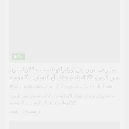
INDIA
مشرقی اترپردیش اوراتراکھنڈسمیت 27ریاستوں
میں بارش، 22 اموات، جانئے آج کیسارہے گاموسم
Salar urdu publication
2 years ago
91
1 min
مشرقی اترپردیش اوراتراکھنڈسمیت 27ریاستوں میں بارش،
22 اموات، جانئے آج کیسارہے گاموسم
Read Full News