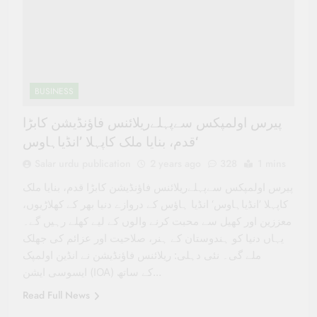
BUSINESS
پیرس اولمپکس سےپہلےریلائنس فاؤنڈیشن کابڑا
قدم، بنایا ملک کاپہلا ’انڈیاہاوس‘
Salar urdu publication
2 years ago
328
1 mins
پیرس اولمپکس سےپہلےریلائنس فاؤنڈیشن کابڑا قدم، بنایا ملک
کاپہلا ’انڈیاہاوس‘ انڈیا ہاؤس کے دروازے دنیا بھر کے کھلاڑیوں،
معززین اور کھیل سے محبت کرنے والوں کے لیے کھلے رہیں گے۔
یہاں دنیا کو ہندوستان کے ہنر، صلاحیت اور عزائم کی جھلک
ملے گی۔ نئی دہلی: ریلائنس فاؤنڈیشن نے انڈین اولمپک
ایسوسی ایشن (IOA) کے ساتھ…
Read Full News