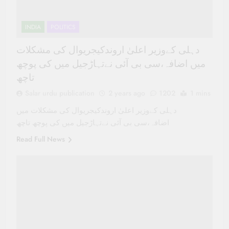
INDIA
POLITICS
دہلی کےوزیر اعلیٰ اروندکیجریوال کی مشکلات
میں اضافہ،سی بی آئی نےتہاڑجیل میں کی پوچھ
تاچھ
Salar urdu publication
2 years ago
1202
1 mins
دہلی کےوزیر اعلیٰ اروندکیجریوال کی مشکلات میں
اضافہ،سی بی آئی نےتہاڑجیل میں کی پوچھ تاچھ
Read Full News