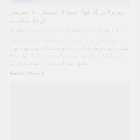
اوم برلا بن گئےلوک سبھا کے اسپیکر ، کے سریش
کو دی شکست
Salar urdu publication
2 years ago
53
1 min
وزیر اعظم نریندر مودی نے اوم برلا کو لوک سبھا اسپیکر
منتخب ہونے پر مبارکباد دی ۔ انہوں نے کہا کہ میں پورے ایوان
کو مبارکباد دیتا ہوں۔ ہم سب کو یقین ہے کہ آنے والے پانچ
سالوں میں آپ ہماری رہنمائی کریں گے
Read Full News