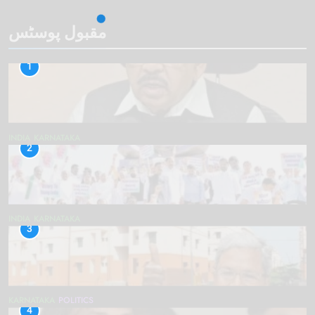
مقبول پوسٹس
1
INDIA
KARNATAKA
2
INDIA
KARNATAKA
3
KARNATAKA
POLITICS
4