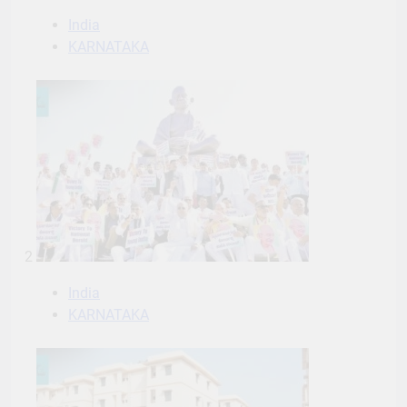
India
KARNATAKA
2
India
KARNATAKA