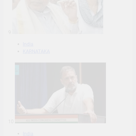
9
India
KARNATAKA
10
India