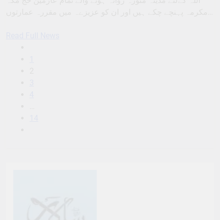
اللہ کےلئے مدینہ منورہ روانہ ہونے والے تمام عازمین حج مکہ
مکرمہ پہنچے چکے ہیں اور ان کو عزیزےہ میں مقررہ عمارتوں…
Read Full News
1
2
3
4
…
14