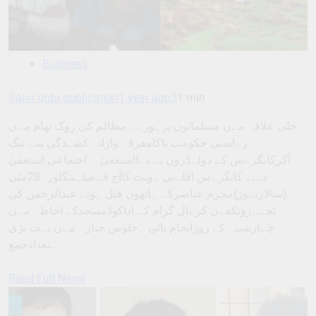
Business
Salar urdu publication
1 year ago
3
1 min
حلی علاقہ مےں مسلمانوں پرہورہے مظالم کی روک تھام مےں
رےاستی حکومت ناکامفرقہ وارانہ کشےدگی سے تنگ
آکرکانگرےس کے دولےڈروں نے دےااستعفیٰ ۔ اجتماعی استعفیٰ
دےنے کانگرےس اقلےتی ےونٹ کاآج فےصلہبنگلور۔28مئی
(سالارنےوز)مجرم عناصرکے ہاتھوں قتل ہوئے عبدالرحمن کی
تجہےزوتکفےن کرےال گرام کے اداکوڈمسجدکے احاطہ مےں
چہارشنبہ کے روزانجام پائی ۔جلوس جنازہ مےں بہت بڑی
تعدادجمع…
Read Full News