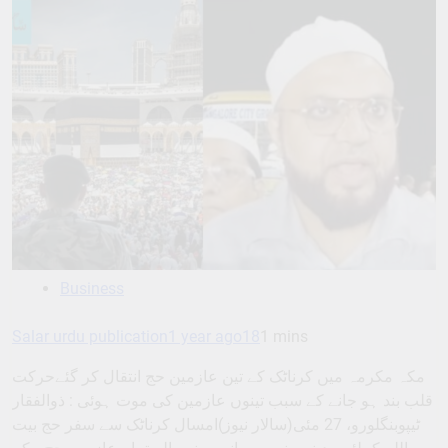
Business
Salar urdu publication
1 year ago
18
1 mins
مکہ مکرمہ میں کرناٹک کے تین عازمین حج انتقال کر گئےحرکت
قلب بند ہو جانے کے سبب تینوں عازمین کی موت ہوئی : ذوالفقار
ٹیپوبنگلورو، 27 مئی(سالار نیوز)امسال کرناٹک سے سفر حج بیت