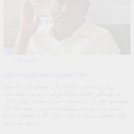
Business
Salar urdu publication
1 year ago
1
1 min
شےکھربنگلور۔28مئی (سالارنےوز)بی جے پی سے معطل شدہ
یشونت پور حلقہ کے رکن اسمبلی اےس ٹی سوم شےکھرنے کہاکہ
ریاستی بی جے پی صدر اور اپوزیشن لیڈروں نے مجھے بچانے کی
کوئی کوشش نہیں کی۔انہوں نے کہا کہ اگر وہ کوشش کرتے تو
آج مجھے بی جے پی…