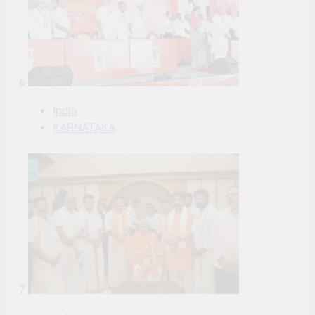
6
India
KARNATAKA
7