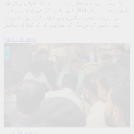
کے تبصرہ پرردعمل ظاہرکرتے ہوئے کہاکہ کنڑا زبان کی ایک
طویل تاریخ ہے۔ لیکن اداکار کمل ہاسن کنڑا کی تاریخ نہیں جانتے
ہیں۔ بروزچہارشنبہ بنگلورو میں خطاب کرتے ہوئے انہوں نے
کمل ہاسن کے اس بیان کی مخالفت کی کہ کنڑا کی پیدائش…
Read Full News
Business