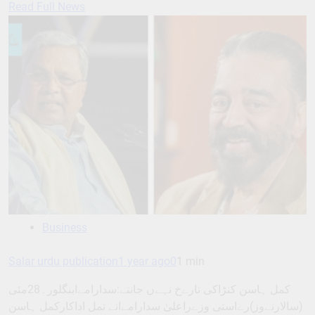
Read Full News
Business
Salar urdu publication
1 year ago
0
1 min
کمل ہاسن کنڑاکی تارےخ نہےں جانتے:سدارامےابنگلور۔28مئی
(سالارنےوز)رےاستی وزےراعلیٰ سدارامےانے تمل اداکارکمل ہاسن