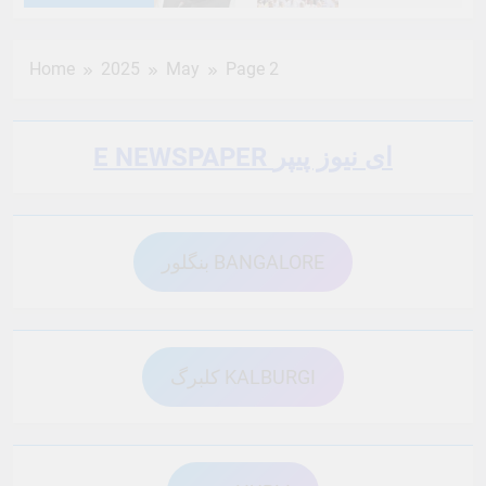
6 Months Ago
6 Months Ago
Home
2025
May
Page 2
6 Months Ago
6 Months Ago
E NEWSPAPER ای نیوز پیپر
6 Months Ago
6 Months Ago
بنگلور BANGALORE
6 Months Ago
6 Months Ago
6 Months Ago
6 Months Ago
کلبرگ KALBURGI