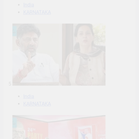
India
KARNATAKA
5
India
KARNATAKA