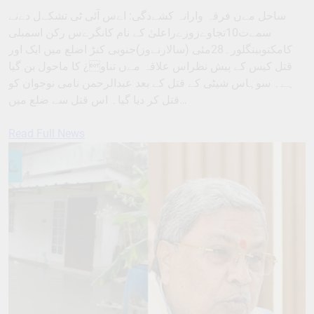
ساحل مےں فرقہ وارانہ کشےدگی: اےس آئی ٹی تشکےل دےنے
سمےت10تجاوےزوزےراعلیٰ کے نام کانگرےس رکن اسمبلی
کامکتوببنگلور۔28مئی (سالارنےوز)جنوبی کنڑ اضلع میں ایک اور
قتل کیس کے پیش نظراس علاقہ مےں تناو¿ کا ماحول بن گیا
ہے۔ سوہاس شیٹی کے قتل کے بعد عبدالرحمن نامی نوجوان کو
قتل کر دیا گیا۔ اس قتل سے ضلع میں…
Read Full News