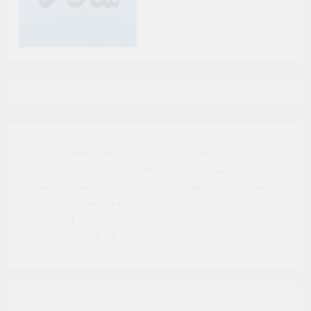
ہم آپ کو ڈیلی سالار برادری کا حصہ بننے کی دعوت
دیتے ہیں. ہمارے پرنٹ یا ڈیجیٹل ایڈیشن کو
سبسکرائب کریں ، سوشل میڈیا پر ہماری پیروی
کریں ، اور ہمارے مواد سے مشغول ہوں. آپ کی مدد
ہمیں اپنے قارئین کو معیاری صحافت کی فراہمی
کے اپنے مشن کو جاری رکھنے کے قابل بناتی ہے.