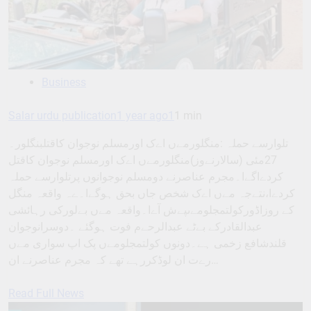
Business
Salar urdu publication
1 year ago
1
1 min
تلوارسے حملہ :منگلورمےں اےک اورمسلم نوجوان کاقتلبنگلور۔
27مئی (سالارنےوز)منگلورمےں اےک اورمسلم نوجوان کاقتل
کردےاگےا۔مجرم عناصرنے دومسلم نوجوانوں پرتلوارسے حملہ
کردےا،نتےجہ مےں اےک شخص جاں بحق ہوگےا۔ےہ واقعہ منگل
کے روزاڈورکولتمجلومےںپےش آےا۔واقعہ مےں بےلورکی رہائشی
عبدالقادرکے بےٹے عبدالرحےم فوت ہوگئے ۔دوسرانوجوان
قلندشافع زخمی ہے۔دونوں کولتمجلومےں پک اپ سواری مےں
رےت ان لوڈکررہے تھے کہ مجرم عناصرنے ان…
Read Full News