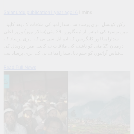
Salar urdu publication
1 year ago
16
1 mins
رکن کونسل ہری پرساد سے سدارامیا کی ملاقات کے بعد کابینہ
میں توسیع کی قیاس آرائیبنگلورو۔29 مئی(سالار نیوز) وزیر اعلیٰ
سدارامیا اور کانگریس کے ایم ایل سی بی کے ہری پرساد کے
درمیان 29 مئی کو ناشتے کی ملاقات نے کابینہ میں ردوبدل کی
قیاس آرائیوں کو جنم دیا۔سدارامیا نے بی کے ہری پرساد سے…
Read Full News