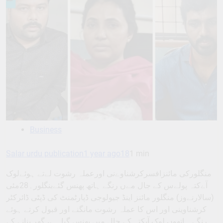
Business
Salar urdu publication
1 year ago
18
1 min
منگلورکی مائنزافسرکرشناوےنی اورعملہ رشوت لےتے ہوئےلوک
آےکتہ پولےس کے جال مےں رنگے ہاتھ پھنس گئےبنگلور۔28مئی
(سالارنےوز) منگلور مائنز اینڈ جیولوجی ڈپارٹمنٹ کی ڈپٹی ڈائرکٹر
کرشناوینی اور اس کا عملہ رشوت مانگنے اور قبول کرتے ہوئے
رنگے ہاتھوں لوک آیکتہ کے جال میں پھنس گیا ہے، گھر بنانے کے