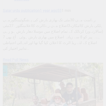
Salar urdu publication
1 year ago
55
1 min
رےاست مےں 30مئی تک بھاری بارش کی پےشگوئیبنگلورمےں
ہلکی بارش کاامکان،3اضلاع مےں رےڈالرٹ کااعلانبنگلور۔27مئی
(سالارنےوز) کرناٹک کے تمام اضلاع میں موسلا دھار بارش ہو رہی
ہے۔ پیر کو 8 سے زیادہ اضلاع میں بھاری بارش ہوئی۔ آج بھی 7
اضلاع کے لئے ریڈ الرٹ کا اعلان کیا گیا تھا اور انتہائی احتیاطی
تدابیر اختیار کی…
Read Full News