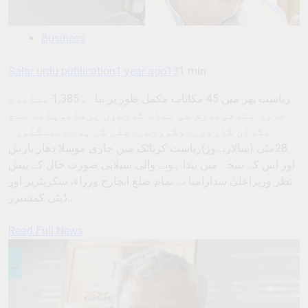
Business
Salar urdu publication
1 year ago
13
1 min
ریاست بھر میں 45 مکانات مکمل طور پر تباہ ، 1,385 مکانات
جزوی متاثربارش کی تباہ کارےوں پرقابوپانے ضلع
نگران کاروزراءکووزےراعلیٰ کی ہداےتبنگلور۔
28مئی (سالارنےوز)ریاست کرناٹک میں جاری موسلا دھار بارش
اور اس کے نتیجہ میں پیدا ہونے والی سیلابی صورت حال کے پیش
نظر وزیراعلیٰ سدارامیا نے تمام ضلع انچارج وزراء، سکریٹریز اور
ڈپٹی کمشنرز…
Read Full News