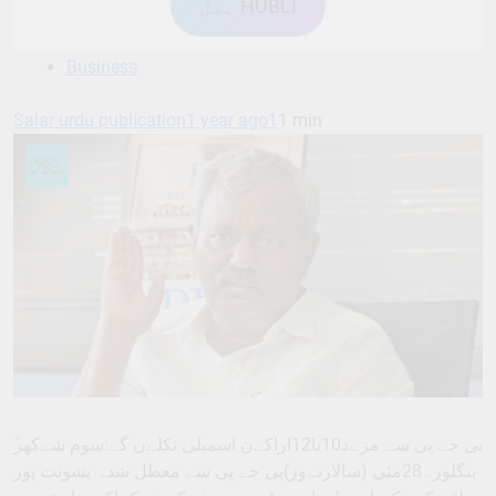
ہبل HUBLI
Business
Salar urdu publication
1 year ago
1
1 min
ًبی جے پی سے مزےد10تا12اراکےن اسمبلی نکلےں گے:سوم شےکھر
بنگلور۔28مئی (سالارنےوز)بی جے پی سے معطل شدہ یشونت پور