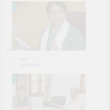
15
India
KARNATAKA