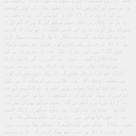
حلقہ کے رکن اسمبلی اےس ٹی سوم شےکھرنے کہاکہ ریاستی بی
جے پی صدر اور اپوزیشن لیڈروں نے مجھے بچانے کی کوئی کوشش
نہیں کی۔انہوں نے کہا کہ اگر وہ کوشش کرتے تو آج مجھے بی
جے پی سے نکالا نہیں جاتا۔ سوم شیکھر اور یلا پور کے ایم ایل اے
شیورام ہبار کو بی جے پی کی تادیبی کمیٹی نے چھ سال کے لئے بی
جے پی کی بنیادی رکنیت سے نکال دیا تھا۔ انہوں نے سوال کرتے
ہوئے کہا کہ بی جے پی ہائی کمان کو یہ فیصلہ لینے میں دو سال
کیوں لگے؟ میرے اور ہبار کے نکالے جانے کے بعد بی جے پی کی
تعداد 62 پر آ گئی ہے اور یہ نیچے آتی رہے گی۔انہوںنے اےک
اورچونکانے والی خبردےتے ہوئے کہاکہ بی جے پی سے مزےد
10تا12 ایم ایل اےز نکل جائیں گے۔ آنے والے دنوں میں آپ کو یہ
بھی معلوم ہو جائے گا۔ہم یہ ظاہر نہیں کر سکتے کہ وہ کون
ہیں۔ جب ایچ ڈی کمارسوامی وزیر اعلیٰ تھے تو کانگریس اور جے
ڈی ایس کے سولہ ایم ایل ایز نے استعفیٰ دے دیا تھا۔ اس کی وجہ
سے اےڈی یورپا وزیر اعلیٰ بن گئے۔ سوم شیکھر بھی ان میں سے
ایک تھے۔ میڈیا سے بات کرتے ہوئے سوم شیکھر نے کہاکہ امیت
شاہ نے فون کیا تھا اور میں نے انہیں اپنے تمام مسائل بتائے تھے۔
میں نے بتایا کہ میدان میں کس قسم کے مسائل پیدا ہو رہے ہیں۔
انہوں نے کہا کہ وہ سب کچھ ٹھیک کردیں گے۔ تاہم ریاستی