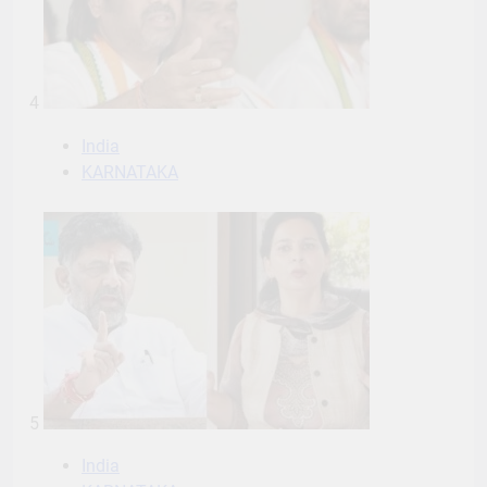
4
India
KARNATAKA
5
India