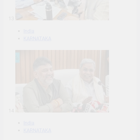
13
India
KARNATAKA
14
India
KARNATAKA