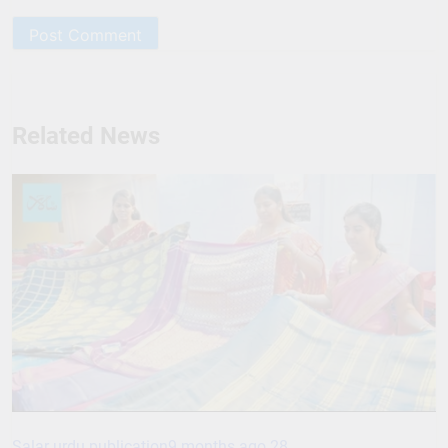
Related News
Salar urdu publication
9 months ago
28