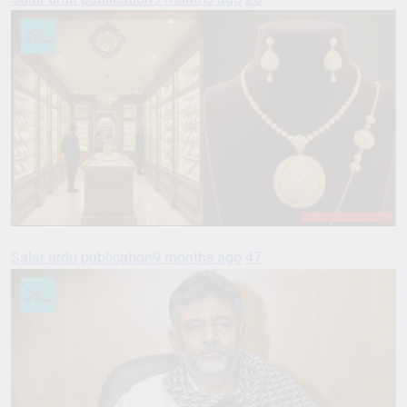
Salar urdu publication
9 months ago
47