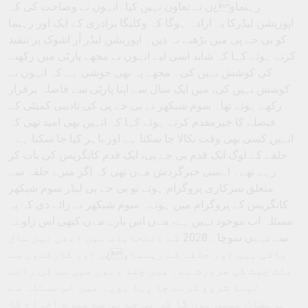
رہنماو¿ں نے تعاون نہیں کیا۔انہوں نے وضاحت کی کہ
اپوزیشن لیڈرکا یہ ارادہ ہوگا کہ وکلیگا برادری کے ایک اور رہنما
کو بی جے پی میں بڑھنے نہ دیں۔ اپوزیشن لیڈر آر اشوک پر تنقید
کرتے ہوئے کہا کہ شاید اسی لیے انہوں نے مجھے پارٹی میں رکھنے
کی کوشش نہیں کی۔ مجھے یہ بھی خوشی ہے کہ انہوں نے
کوشش نہیں کی، میں ایک سال سے اپنا پارٹی سے فاصلہ برقرار
رکھے ہوئے تھا۔ سوم شیکھر نے بی جے پی کی تادیبی کمیٹی کے
فیصلے کا خیرمقدم کرتے ہوئے کہا کہ انہیں بھی امید تھی کہ
انہیں کسی بھی وقت نکالا جا سکتا ہے اور باہر کیا جا سکتا ہے۔
حلقے کے لوگ ایک قدم بی جے پی، ایک قدم کانگریس کی بات کر
رہے تھے۔ اےسی خبرگردش مےں تھی کہ اگر میرے حلقہ سے
متعلق سرکاری پروگرام ہوتے تو بی جے پی لیڈر سوم شیکھر
کانگریس کے پروگرام میں ہوتے۔ سوم شیکھر نے رائے دی کہ یہ
مسئلہ اب موجود نہیں ہے، مےں اس بارے مےں کبھی اس زاوےہ
سے نہےں سوچا۔ 2028 کے انتخابات میں ابھی تین سال
باقی ہیں اور حلقہ کے رہنماو¿ں اور کارکنوں سے
بات چیت کی ضرورت ہے۔ میں چند دنوں میں سب کی رائے
لینا شروع کرنے جا رہا ہوں۔ میں اس مسئلہ سے
پریشان نہیں ہوں گا کہ بی جے پی سے میرے اخراج کا