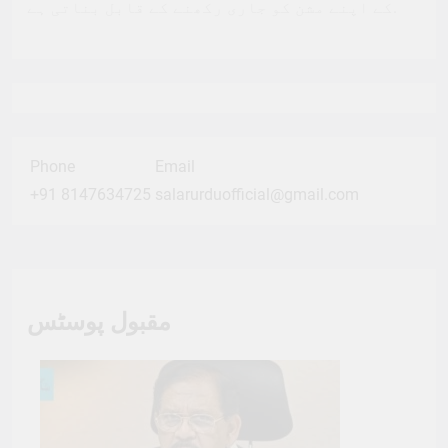
کے اپنے مشن کو جاری رکھنے کے قابل بناتی ہے.
Phone
Email
+91 8147634725
salarurduofficial@gmail.com
مقبول پوسٹس