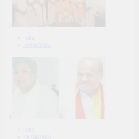
7
India
KARNATAKA
8
India
KARNATAKA