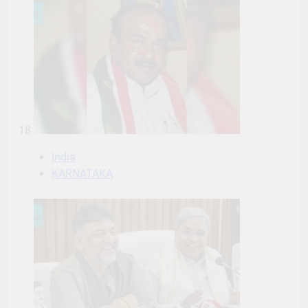
18
India
KARNATAKA