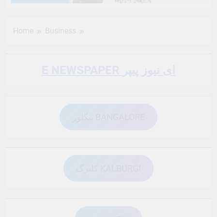
6 Months Ago
6 Months Ago
Home
Business
6 Months Ago
6 Months Ago
E NEWSPAPER ای نیوز پیپر
6 Months Ago
6 Months Ago
بنگلور BANGALORE
6 Months Ago
6 Months Ago
6 Months Ago
6 Months Ago
کلبرگ KALBURGI