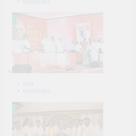
KARNATAKA
6
India
KARNATAKA