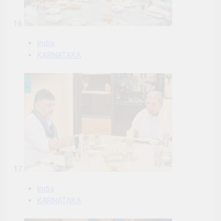
16
India
KARNATAKA
17
India
KARNATAKA