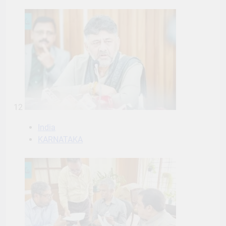
12
India
KARNATAKA