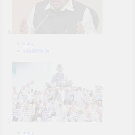
1
India
KARNATAKA
2
India