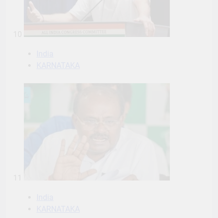
10
India
KARNATAKA
11
India
KARNATAKA