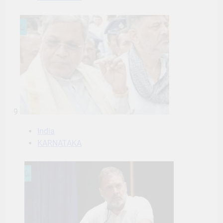
9
India
KARNATAKA