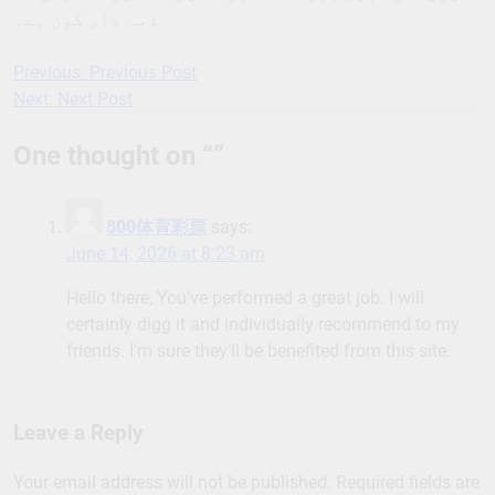
ذمہ دار کون ہے۔
Previous:
Previous Post
Post
Next:
Next Post
navigation
One thought on “
”
800体育彩票
says:
June 14, 2026 at 8:23 am
Hello there, You’ve performed a great job. I will
certainly digg it and individually recommend to my
friends. I’m sure they’ll be benefited from this site.
Leave a Reply
Your email address will not be published.
Required fields are