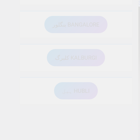
بنگلور BANGALORE
کلبرگ KALBURGI
ہبل HUBLI