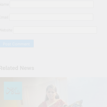
Name
Email
Website
Related News