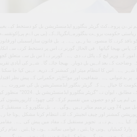
کے اہم ترےن پروجےکٹ گریٹر بنگلورو ایڈمنسٹریشن بل کو دستخط کیے بغیر
 ریاستی حکومت بروہت بنگلورمہانگرپالےکے (بی بی اےم پی)کوتقسےم
و نافذ کرنے کا منصوبہ بنا رہی ہے۔ یہ بل قانون سازاسمبلی اورقانون
ے پاس بھیجا گیاتھا۔ فی الحال گورنر نے اس پر دستخط کرنے سے انکار
 امور کے وزیر ایچ کے پاٹل نے دی ہے۔ گورنر نے ا س بل سے متعلق کچھ
وضاحت کے بعد انہیں بل دوبارہ بھیجا جائے گا۔ شہر کی آبادی تقریباً
کلومیٹر پر پھیلا ہوا شہر ہے۔ اس کا انتظام میئر اور کمشنر کے ذریعہ نہیں کیا جا سکتا۔
نہ پر بدعنوانی ہے ۔شفافیت اور مو¿ثر حکمرانی کے پیش نظر اقتدار
مت کا خیال ہے کہ گریٹر بنگلور ایڈمنسٹریشن بل کی ضرورت ہے۔
قانون ساز اسمبلی کی مشترکہ جائزہ کمیٹی کی سفارش کے مطابق ، ایوان نے ”گریٹر بنگلورو ایڈمنسٹریشن بل۔2024“ من
بی ایم پی کو دو حصوں میں تقسیم کرکے کئی چھوٹے کارپوریشنوں کی
تشکیل کا بندوبست کرتا ہے۔گریٹر بنگلور ایڈمنسٹریشن بل میں 74 ویں ترمیم متاثر نہیں ہوگی۔ یہ بل بنگلورو کے مستقبل ک
وریشن کمشنر اور چیف انجینئر کے لئے انتظام کرنا مشکل ہوتا جا رہا
یں 7 منسپل بنانے کا فیصلہ کیا ہے۔ ہم نے یہ تجویز مستقبل کے مفاد میں پیش کی ہے۔ مقامی
 وارڈ کمیٹیاں ہونی چاہئیں ، عوامی نمائندے ہونے چاہئیں۔ تمام رکن
لیٰ اس کے صدر ہوں گے۔ ضلع کے انچارج وزیر نائب صدر ہوں گے۔ ہم