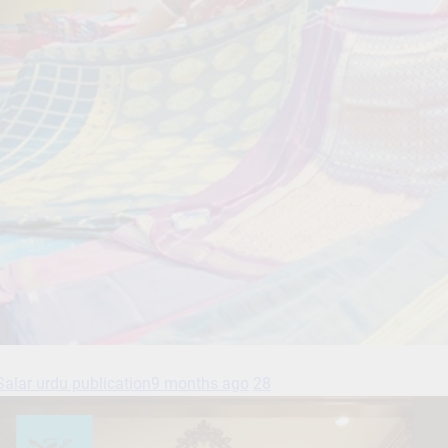
Salar urdu publication
9 months ago
28