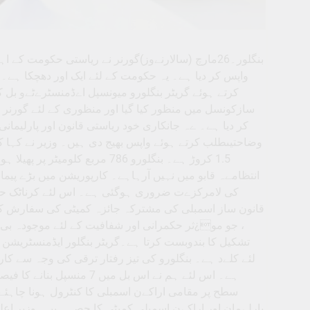
بنگلور۔26مارچ (سالارنےوز)گورنر نے ریاستی حکومت 
واپس کر دیا ہے۔ یہ حکومت کے لئے ایک اور دھچکا ہے۔
کرتے ہوئے گریٹر بنگلورو میونسپل اےڈمنسٹرےٹےو بل ک
سازکونسل میں منظور کیا گیا اور منظوری کے لئے گورنر ک
کر دیا ہے۔ ےہ جانکاری خود ریاستی قانون اور پارلیمانی
وضاحتیںطلب کرتے ہوئے واپس بھیج دی ہیں۔ وزیر نے کہا کہ 
1.5 کروڑ ہے۔ بنگلورو 786 مربع 
انتظامےہ قابو میں نہیں آرہاہے۔ کارپوریشن میں بڑے پیما
کی لامرکزےت ضروری ہوگئی ہے۔ اس لئے کرناٹک حکو
، جو مو¿ثر حکمرانی اور شفافیت کے لئے موجودہ بی 
لئے کلےد ہے۔ بنگلورو کی تیز رفتار ترقی کی وجہ سے کارپ
ہے۔ اس لئے ہم نے اس بل م
سطح پر مقامی اراکےن اسمبلی کا کنٹرول ہونا چاہئے ،
پارلےمان اور اراکےن اسمبلی کمیٹی کا حصہ ہیں۔ وزیر اع