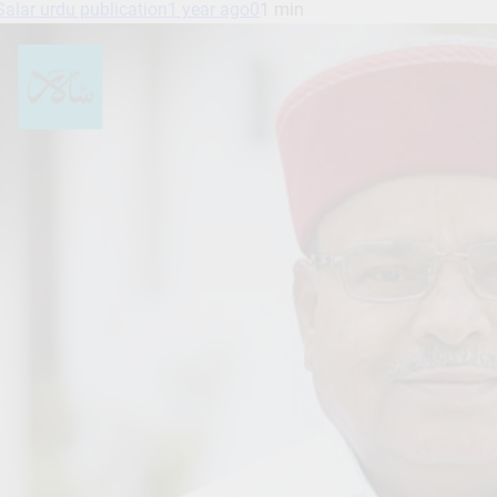
Salar urdu publication
1 year ago
0
1 min