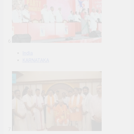
6
India
KARNATAKA
7