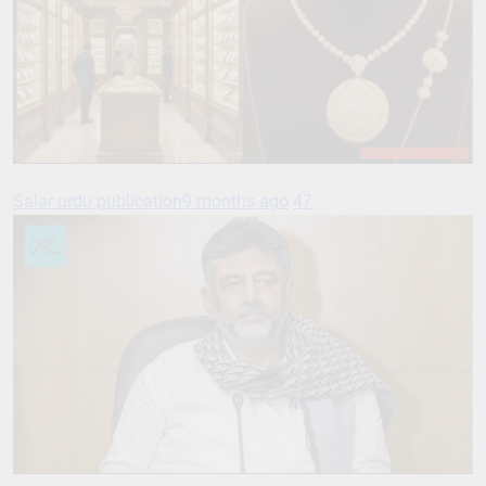
Salar urdu publication
9 months ago
47