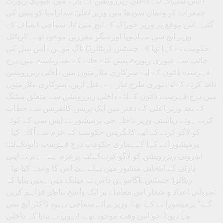
(ایس سی)کےلئے داخلی ریزرویشن کے بارے میں عبوری رپورٹ
جمعرات کو ودھان سودھا میں وزیر اعلیٰ سدارامیا کو پیش کی
گئی۔اس موقع پر وزیر خوراک کے ایچ منی اپا، سماجی انصاف کے
وزیر ایچ سی مہادیوپا اور دیگر معززین موجود تھے۔کرناٹک
حکومت نے کہا تھا کہ جسٹس (ریٹائرڈ) ناگ موہن داس پینل کی
جانب سے عبوری رپورٹ پیش کئے جانے کے بعد ریاست میں درج
فہرست ذاتوں کے لیے سرکاری ملازمتوں میں داخلی ریزرویشن
نافذ کرنے کےلئے پوری طرح تیار ہے۔قبل ازیں، سرکاری ملازمتوں
میں درج فہرست ذاتوں کےلئے داخلی ریزرویشن سے متعلق میٹنگ
کے بعد وزیر اعلی کے دفتر میں ایک پریس کانفرنس سے خطاب
کرتے ہوئے ریاستی وزیر داخلہ جی پرمیشور نے ایس سی کے کوٹہ
کو لاگو کرنے کے لیے کانگریس حکومت کے عزم سے آگاہ کیا۔
پرمیشورا نے کہا کہہماری حکومت درج فہرست ذاتوںکےلئے
اندرونی ریزرویشن کو لاگو کرنےکےلئے پرعزم ہے۔ ہم نے اپنی
پارٹی کے انتخابی منشور میں پہلے ہی اس کا وعدہ کیا تھا۔
ریٹائرڈ جسٹس ناگاموہن داس نے میٹنگ میں ہمیں بتایا کہ
تجرباتی اعداد و شمار اس معاملے پر ایک واضح تناظر فراہم کریں
گے،” پرمیشورا نے کہا تھا۔وزیر برائے سماجی بہبود ڈاکٹر ایچ سی
مہادیوپا، جو اس وقت موجود تھے، انہوں نے بتایا کہ داخلی