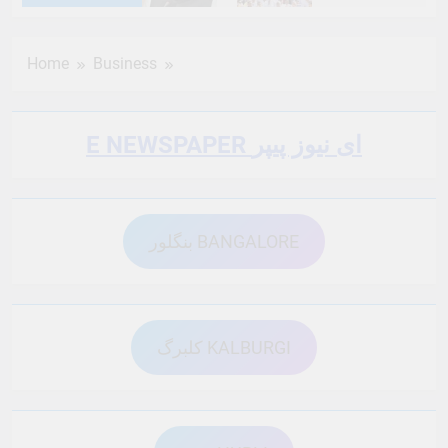
6 Months Ago
6 Months Ago
Home
Business
6 Months Ago
6 Months Ago
E NEWSPAPER ای نیوز پیپر
6 Months Ago
6 Months Ago
بنگلور BANGALORE
6 Months Ago
6 Months Ago
6 Months Ago
6 Months Ago
کلبرگ KALBURGI