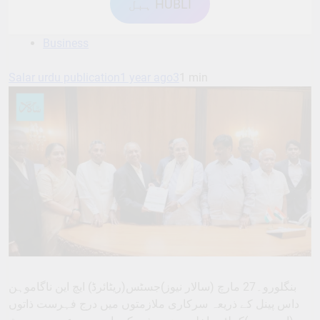
ہبل HUBLI
Business
Salar urdu publication
1 year ago
3
1 min
بنگلورو۔27 مارچ (سالار نیوز)جسٹس(ریٹائرڈ) ایچ این ناگاموہن
داس پینل کے ذریعہ سرکاری ملازمتوں میں درج فہرست ذاتوں