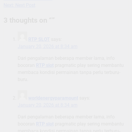
Next:
Next Post
navigation
3 thoughts on “
”
RTP SLOT
says:
January 20, 2026 at 8:34 am
Dari pengalaman beberapa member lama, info
bocoran
RTP slot
pragmatic play sering membantu
membaca kondisi permainan tanpa perlu terburu-
buru.
worldenergyparamount
says:
January 20, 2026 at 8:34 am
Dari pengalaman beberapa member lama, info
bocoran
RTP slot
pragmatic play sering membantu
membaca kondisi permainan tanpa perlu terburu-