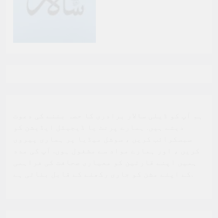
ہم آپ کو ڈیلی سالار برادری کا حصہ بننے کی دعوت
دیتے ہیں. ہمارے پرنٹ یا ڈیجیٹل ایڈیشن کو
سبسکرائب کریں ، سوشل میڈیا پر ہماری پیروی
کریں ، اور ہمارے مواد سے مشغول ہوں. آپ کی مدد
ہمیں اپنے قارئین کو معیاری صحافت کی فراہمی
کے اپنے مشن کو جاری رکھنے کے قابل بناتی ہے.