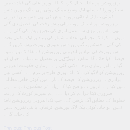
ریزرویشن پر تبادلہ خیال کرنےکےلئے وزیر اعلی کی قیادت میں
سینئر وزرا کے ساتھ ایک وسیع میٹنگ ہوئی تھی۔ناگ موہن داس
کمیٹی نے ایک ابتدائی رپورٹ پیش کی تھی جس میں اندرونی
ریزرویشن پر اب تک ہونے والی پیش رفت کی تفصیل دی گئی
تھی۔ اس پر تیزی سے عمل آوری کی تجویز پیش کی گئی ہے۔
انہوں نے کہا کہ تجرباتی اعداد و شمار کی بنیاد پر ایک مکمل بحث
کی گئی۔ جسٹس ناگموہن داس عبوری رپورٹ پیش کریں گے۔
اس رپورٹ کی بنیاد پر اندرونی ریزرویشن کے نفاذ کے بارے میں
فیصلہ کیا جائے گا۔تمام پہلوو¿ں پر تفصیل سے تبادلہ خیال کیا
گیا ہے اور ہماری توجہ دلائی گئی ہے۔ ہماری حکومت اندرونی
ریزرویشن کو لاگو کرنے کے لئے پوری طرح پرعزم ہے۔ کسی بھی
برادری نے ریزرویشن کے فیصد کے بارے میں کوئی خاص مطالبہ
نہیں کیا ہے۔انہوں نے واضح کیا کہ زیادہ تر محکموں نے پہلے ہی
ضروری ڈیٹا فراہم کر دیا ہے۔ ہم سپریم کورٹ کے رہنما
خطوط کے مطابق آگے بڑھیں گے۔ جب تک اندرونی ریزرویشن نافذ
نہیں ہو جاتا، کوئی بیک لاگ پوزیشن، ترقیاں، یا نئی تقرری نہیں
کی جائے گی۔
Previous:
Previous Post
Post