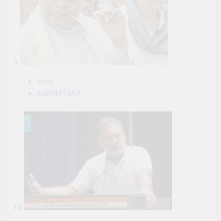
9
India
KARNATAKA
10