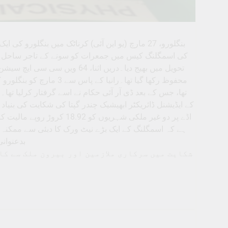
بنگلورو، 27 مارچ (یو این آئی) کرناٹک میں بنگل
تحویل میں بھیج دیا۔دریں اثنا،
محفوظ رکھا گیا تھا۔رانیا
تھا، جس کے بعد ڈی آر آئی حکام نے اسے گرفتار کرلیا تھا
ہے کہ اسمگلنگ کے ایک بڑے نیٹ ورک کا دبئی سے ممکنہ تع
بدعنوانی ایکٹ 1988 کی مختلف دفعات ک
شکایت میں سرکاری ملازمین اور بیرون ملک سے کا