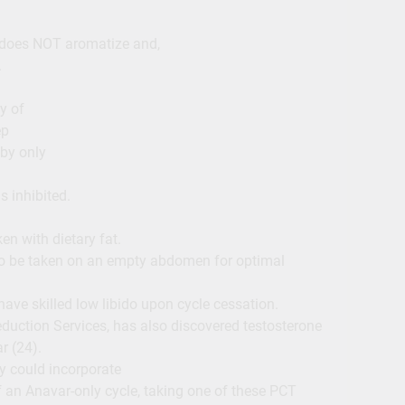
t does NOT aromatize and,
.
y of
ep
by only
s inhibited.
n with dietary fat.
to be taken on an empty abdomen for optimal
ave skilled low libido upon cycle cessation.
duction Services, has also discovered testosterone
r (24).
y could incorporate
f an Anavar-only cycle, taking one of these PCT