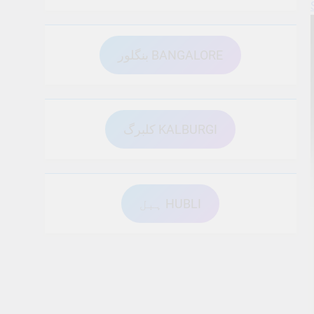
بنگلور BANGALORE
کلبرگ KALBURGI
ہبل HUBLI