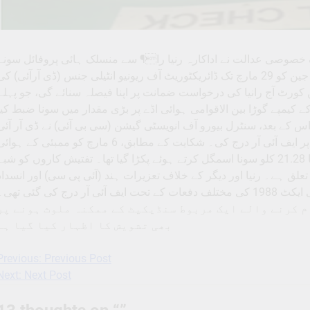
ورو کی ایک خصوصی عدالت نے اداکارہ رنیا را¶ سے منسلک ہائی پروفائل سونے
کی اسمگلنگ کیس میں جمعرات کو سونے کے تاجر ساحل جین کو 29 مارچ تک ڈائریکٹوریٹ آف ریونیو انٹیلی جنس (ڈی آرآئی) ک
 64 ویں سی سی ایچ سیشن کورٹ آج رانیا کی درخواست ضمانت پر اپنا فیصلہ سنائے گی، جو پہلے
 کے پاس سے 3 مارچ کو بنگلورو کے کیمپے گوڑا بین الاقوامی ہوائی اڈے پر بڑی مقدار میں سونا ضبط کی
۔اس کے بعد، سنٹرل بیورو آف انویسٹی گیشن (سی بی آئی) نے ڈی آر آئی
کے ایڈیشنل ڈائریکٹر ابھیشیک چندر گپتا کی شکایت کی بنیاد پر ایف آئی آر درج کی۔ شکایت کے مطابق، 6 مارچ کو ممبئی کے ہو
اڈے پر دو غیر ملکی شہریوں کو 18.92 کروڑ روپے مالیت کا 21.28 کلو سونا اسمگل کرتے ہوئے پکڑا گیا تھا۔ تفتیش کاروں کو شب
لق ہے۔ رنیا اور دیگر کے خلاف تعزیرات ہند (آئی پی سی) اور انسداد
ے تحت ایف آئی آر درج کی گئی تھی۔
م کرنے والے ایک مربوط سنڈیکیٹ کے ممکنہ ملوث ہونے پر
بھی تشویش کا اظہار کیا گیا ہے
Previous:
Previous Post
Post
Next:
Next Post
navigation