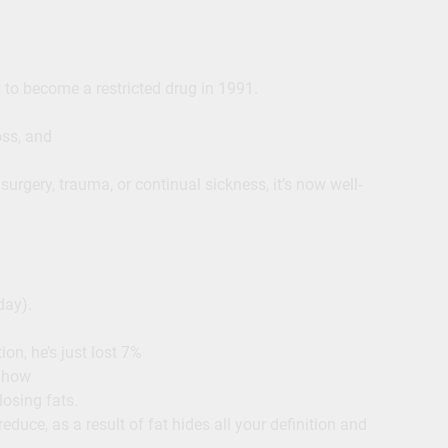
 to become a restricted drug in 1991.
oss, and
urgery, trauma, or continual sickness, it’s now well-
day).
on, he’s just lost 7%
d how
osing fats.
duce, as a result of fat hides all your definition and