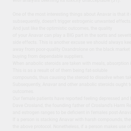
with analysis deeming its toxicity unacceptable (31).
One of the most interesting things about Anavar is that i
subsequently, doesn’t trigger estrogenic unwanted effects
And just like the optimistic outcomes, the quality
of your Anavar can play a BIG part in the sorts and severit
side effects. This is another excuse we should always ke
away from poor-quality Oxandrolone on the black market 
buying from dependable suppliers.
When anabolic steroids are taken with meals, absorption i
This is as a result of of them being fat-soluble
compounds, thus causing the steroid to dissolve when take
Subsequently, Anavar and other anabolic steroids ought 
outcomes.
Our female patients have reported feeling depressed and h
Dave Crosland, the founding father of Crosland’s Harm Re
and estrogen ranges to be deficient in females post-Anava
If a person is stacking Anavar with harsh compounds, the
the above protocol. Nonetheless, if a person makes use o