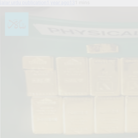
Salar urdu publication
1 year ago
13
1 mins