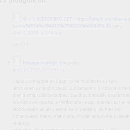
13 thoughts on “
”
🔌 + 1.425737 BTC.GET - https://graph.org/Messa
hs=da848349e1340726e7903216bbf60b5f& 🔌
says:
April 9, 2025 at 2:44 am
vw4911
buylegalsteroids.com
says:
April 10, 2025 at 6:55 am
Calorie consumption ought to be tailored to a user’s
aims when cycling Anavar. Subsequently, if Anavar is take
then a small calorie surplus could additionally be adopte
We discover injectable trenbolone poses little risk to the li
bloodstream as an alternative of passing via the liver.
Nonetheless, methyltrienolone, or oral trenbolone, is seve
in drugs,