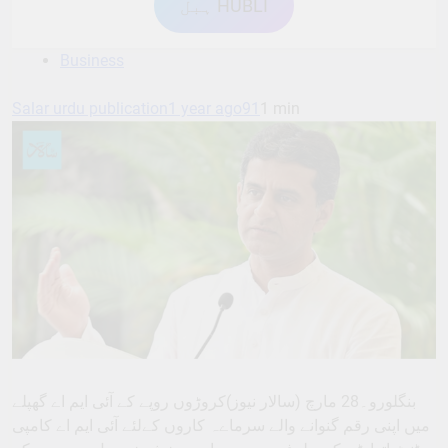
ہبل HUBLI
Business
Salar urdu publication
1 year ago
91
1 min
بنگلورو۔28 مارچ (سالار نیوز)کروڑوں روپے کے آئی ایم اے گھپلے
میں اپنی رقم گنوانے والے سرماےہ کاروں کےلئے آئی ایم اے کامپی