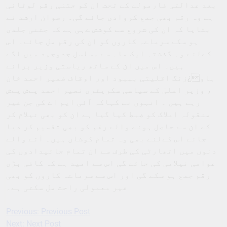
بعد عدالتی فارمولے کے تحت ان کو جتنی رقم لوٹانی
ہے وہ رقم بھی جمع کروادی جائے گی۔ رضوان ارشد نے
بتایا کہ ان کی شروع سے کوشش ےہی ہے کہ جتنی جلدی
ہو سکے سرماےہ کاروں کو ان کی رقم مل جائے۔ اس
کےلئے وہ گذشتہ ایک ماہ سے مسلسل جدوجہد میں لگے
ہیں۔ اس میں ان کے ساتھ ریاستی وزیر برائے
ہاو¿زنگ اقلیتی بہبود اور اوقاف ضمیر احمد خان
، وزیر اعلیٰ کے سیاسی سکریٹری نصیر احمد پےش پےش
رہے ہیں ۔ انہوں نے کہاکہ آئی ایم اے کی جن غیر
منقولہ املاک کو ضبط کیا گیا ہے ان کو بھی نیلام کر
کے ان سے حاصل ہونے والے رقم کو بھی تقسیم کر دیا
جائے اس کےلئے بھی وہ تمام کوشاں ہیں۔ آنے والے
دنوں میں اتھارٹی کی طرف سے ان تمام جائیدادوں کی
عوامی نیلامی کی جائے گی اس سے امید ہے کہ کافی بڑی
رقم جمع ہو سکے گی اور اس سے سرماےہ کاروں کو بھی
غیر معمولی راحت مل سکتی ہے۔
Previous:
Previous Post
Post
Next:
Next Post