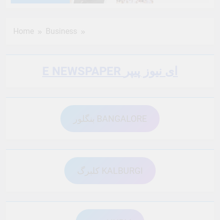
6 Months Ago
6 Months Ago
Home
Business
6 Months Ago
6 Months Ago
E NEWSPAPER ای نیوز پیپر
6 Months Ago
6 Months Ago
بنگلور BANGALORE
6 Months Ago
6 Months Ago
6 Months Ago
6 Months Ago
کلبرگ KALBURGI