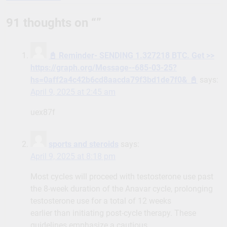
navigation
91 thoughts on “
”
📓 Reminder- SENDING 1.327218 BTC. Get >>
https://graph.org/Message--685-03-25?
hs=0aff2a4c42b6cd8aacda79f3bd1de7f0& 📓
says:
April 9, 2025 at 2:45 am
uex87f
sports and steroids
says:
April 9, 2025 at 8:18 pm
Most cycles will proceed with testosterone use past
the 8-week duration of the Anavar cycle, prolonging
testosterone use for a total of 12 weeks
earlier than initiating post-cycle therapy. These
guidelines emphasize a cautious