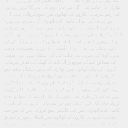
ٹنٹ اتھارٹی کی طرف سے ےہ راحت بخش خبر مل رہی ہے کہ
اتھارٹی کی جانب سے اگلے تین چار دنوں کے اندر 20کروڑ روپےوں
کی رقم سرماےہ کاروں کے کھاتوں میں جمع کروائی جائے گی۔
اس کےلئے آئی ایم اے کامپی ٹنٹ اتھارٹی کی طرف سے پوری
تیاری کی جا چکی ہے۔ اس سلسلے میں جمعہ کے روز شیواجی
نگرکے رکن اسمبلی رضوان ارشد نے اتھارٹی کے سربراہ اور بنگلور
و کے ریجنل کمشنر آدتےہ املن بسواس کے ساتھ میٹنگ کی اور
اس میٹنگ میں طے ہوا کہ گذشتہ ماہ وزیر محصولات کرشنا
بائرے گوڈا کی طرف سے طلب کی گئی میٹنگ میں ہوئے فیصلے
کے مطابق عید کے موقع پر آئی ایم اے گھپلے کے متاثر سرماےہ
کاروں کے بینک کھاتوں میں اتھارٹی کے پاس دستیاب رقم جمع
کروائی جائے گی۔ اب اسے جمع کروانا شروع کیا جا رہا ہے۔
رضوان ارشد نے ’سالار ‘ کو بتایا کہ اتھارٹی کے پاس جو 20کروڑ
روپے کی رقم موجود ہے اس کوہر سرماےہ کار کے اکاو¿نٹ
میں عدالت کی طرف سے مقرر کئے گئے اوسط کے مطابق جمع
کروایا جائے گا۔ اس کےلئے جن جن سرماےہ کاروں نے آئی ایم اے
کامپی ٹنٹ اتھارٹی میں اپنے کلےمز جمع کروائے ہیں ان میں سے
منتخب سرماےہ کاروں کے کھاتوں میں ابتدائی طور پر تصدیق
کےلئے 2روپے کی رقم جمع کروائی جائے گی اور اس کے