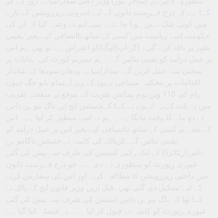
بنگلورو۔6 اپرےل (سالار نیوز) وزیر اعلیٰ سدارامیا نے زور دے کر
کہا ہے کہ درج فہرست ذاتوں کے لیے اندرونی ریزرویشن کے بارے
میں کوئی شک نہیں ہونا چاہئے۔ سی ایم نے وعدہ کیا کہ ان کی
حکومت اسے ریاست میں’کسی کے ساتھ ناانصافی کیے بغیر‘ یقینی
طور پر نافذ کرے گی۔ اگر آپ(لوگ)کو اعتراض ہے تو بھی ہم اس
پر عمل درآمد کو یقینی بنائیں گے۔ ہم سپریم کورٹ کی ہدایات پر
سختی سے عمل کریں گے۔سدارامیا نے ودھان سودھا کے شاندار
اقدامات پر محکمہ سماجی بہبود کے زیر اہتمام بابو جگ جیون
رام کی 118 ویں یوم پیدائش تقریب کے موقع پر منعقدہ تقریب
میں یہ بات کہی۔انہوں نے کہا کہجسٹس ایچ این ناگ موہن داس
نے دو ماہ کا وقت مانگا ہے۔ ہم نے اسے منظور کر لیا ہے۔ اس
کے بعد ہم کسی کے ساتھ ناانصافی کیے بغیر اس پر عمل درآمد کو
یقینی بنائیں گے۔کرناٹک کی کابینہ نے جسٹس ناگاموہن
داس(ریٹائرڈ) کے ایک رکنی کمیشن کی طرف سے پیش کی گئی
عبوری رپورٹ کو منظوری دے دی ہے، جو درج فہرست ذاتوں
میں داخلی ریزرویشن کا مطالعہ کرنے اور اس کی سفارش کرنے
کے لیے تشکیل دی گئی تھی۔قبل ازیں وزیر قانون ایچ کے پاٹل نے
کہا تھا کہ ناگ موہن داس کمیشن کی طرف سے پیش کی گئی
عبوری رپورٹ کو کابینہ نے قبول کر لیا ہے۔ یہ فیصلہ کیا گیا ہے