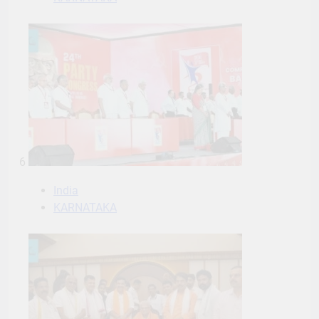
6
India
KARNATAKA