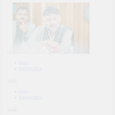
12
India
KARNATAKA
13
India
KARNATAKA
14