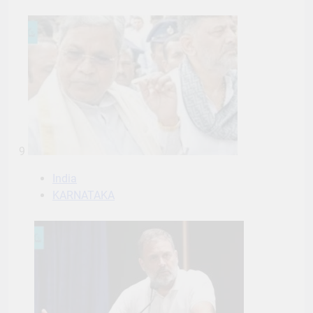
9
India
KARNATAKA