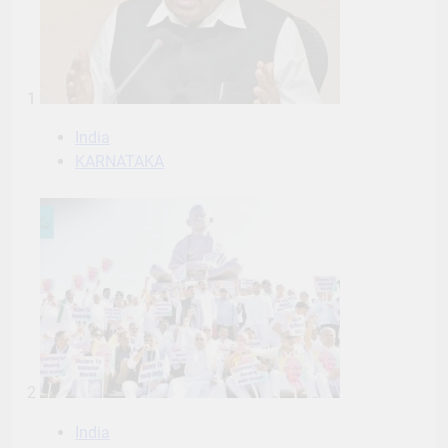
1
India
KARNATAKA
2
India