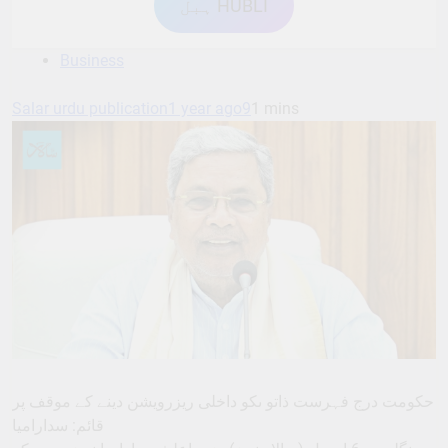
ہبل HUBLI
Business
Salar urdu publication
1 year ago
9
1 mins
حکومت درج فہرست ذاتو ںکو داخلی ریزرویشن دینے کے موقف پر
قائم: سدارامیا