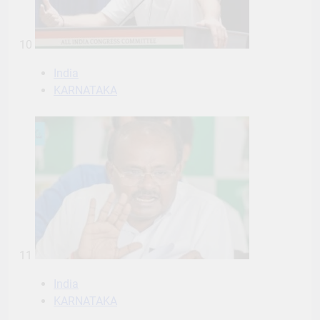
10
India
KARNATAKA
11
India
KARNATAKA