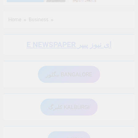
6 Months Ago
6 Months Ago
Home
Business
6 Months Ago
6 Months Ago
E NEWSPAPER ای نیوز پیپر
6 Months Ago
6 Months Ago
بنگلور BANGALORE
6 Months Ago
6 Months Ago
6 Months Ago
6 Months Ago
کلبرگ KALBURGI