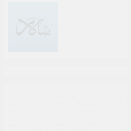
ہم آپ کو ڈیلی سالار برادری کا حصہ بننے کی دعوت
دیتے ہیں. ہمارے پرنٹ یا ڈیجیٹل ایڈیشن کو
سبسکرائب کریں ، سوشل میڈیا پر ہماری پیروی
کریں ، اور ہمارے مواد سے مشغول ہوں. آپ کی مدد
ہمیں اپنے قارئین کو معیاری صحافت کی فراہمی
کے اپنے مشن کو جاری رکھنے کے قابل بناتی ہے.