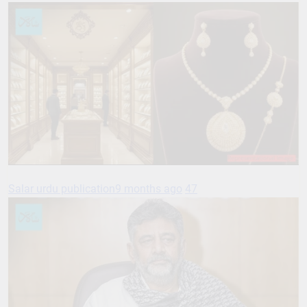
Salar urdu publication
9 months ago
47