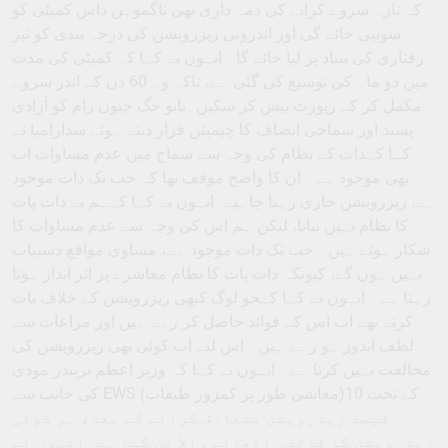
کہ تازہ سروے کرانے کی ذمہ داری بھی ناگموہن داس کمیٹی کو
سونپی جائے گی اور اندرونی ریزرویشن کی درجہ بندی کو تیز
رفتاری کی بنیاد پر لیا جائے گا۔ انہوں نے کہا کہ کمیٹی کی مدت
میں دو ماہ کی توسیع کی گئی ہے، تاکہ وہ 60 دن کے اندر سروے
مکمل کر کے رپورٹ پیش کر سکیں۔بابو جگ جیون رام کو آزادی
پسند اور سماجی انصاف کا چیمپئن قرار دیتے ہوئے سدارامیا نے
کہا کہذات کے نظام کی وجہ سے سماج میں عدم مساوات اب
بھی موجود ہے۔ ان کا واضح موقف تھا کہ جب تک ذات موجود
ہے، ریزرویشن جاری رہنا چاہیے۔انہوں نے کہا کہہم نے ذات پات
کا نظام نہیں بنایا، لیکن ہم اس کی وجہ سے عدم مساوات کا
شکار ہوئے ہیں۔ جب تک ذات موجود ہے، مساوی مواقع دستیاب
نہیں ہوں گے، کیونکہ ذات پات کا نظام معاشرے پر اثر انداز ہوتا
رہتا ہے۔ انہوں نے کہا کہجو لوگ کبھی ریزرویشن کے خلاف بات
کرتے تھے اب اس کے فوائد حاصل کر رہے ہیں اور مراعات سے
لطف اندوز ہو رہے ہیں۔ اس لیے اب کوئی بھی ریزرویشن کی
مخالفت نہیں کرتا ہے۔ انہوں نے کہا کہ وزیر اعظم نریندر مودی
کی جانب سے EWS (معاشی طور پر کمزور طبقات)کے تحت 10
فیصد ریزرویشن متعارف کرانے کے بعد، ہر کوئی
ریزرویشن کا فائدہ اٹھانے والا بن گیا ہے۔انہوں نے