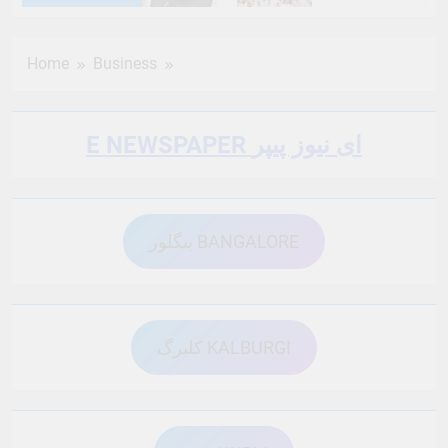
6 Months Ago
6 Months Ago
Home
Business
6 Months Ago
6 Months Ago
E NEWSPAPER ای نیوز پیپر
6 Months Ago
6 Months Ago
بنگلور BANGALORE
6 Months Ago
6 Months Ago
6 Months Ago
6 Months Ago
کلبرگ KALBURGI