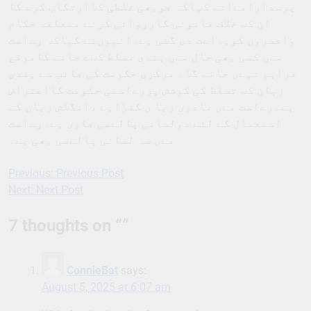
پرسدارامےانے کہاکہ جوبھی غلطی کاارتکاب کرے گا
ان کے خلاف قانونی کارروائی کرنے متعلقہ حکام
وافسروں کوہداےت دی گئی ہے۔انہوںنے کہاکہ رےاست
مےں کسی بھی حال مےں ہندی مسلط کےے جانے کاموقع
فراہم نہےں جائے گا۔ مرکزی حکومت کی جانب سے ہندی
زبان کے تسلط کی کوشش پررےاستی حکومت کااعتراض
ہے۔رےاست مےں مادری زبا ن کنڑاہے ،انگلش زبان کے
استعمال کے لئے دولسانی پالےسی جاری ہے۔رےاست
مےں سہ لسانی پالےسی بھی ہے۔
Previous:
Previous Post
Post
Next:
Next Post
navigation
7 thoughts on “
”
ConnieBat
says:
August 5, 2025 at 6:07 am