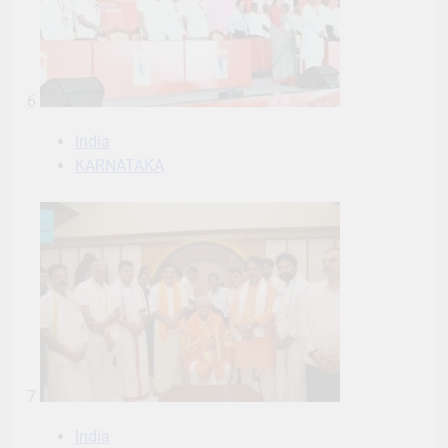
6
India
KARNATAKA
7
India