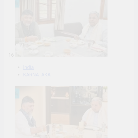
16
India
KARNATAKA