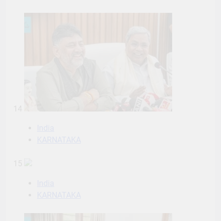
14
India
KARNATAKA
15
India
KARNATAKA