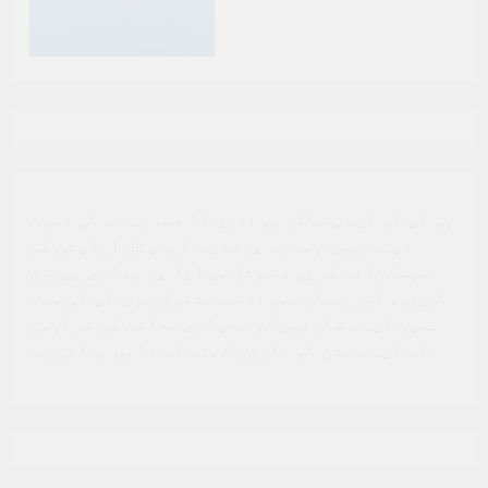
ہم آپ کو ڈیلی سالار برادری کا حصہ بننے کی دعوت
دیتے ہیں. ہمارے پرنٹ یا ڈیجیٹل ایڈیشن کو
سبسکرائب کریں ، سوشل میڈیا پر ہماری پیروی
کریں ، اور ہمارے مواد سے مشغول ہوں. آپ کی مدد
ہمیں اپنے قارئین کو معیاری صحافت کی فراہمی
کے اپنے مشن کو جاری رکھنے کے قابل بناتی ہے.