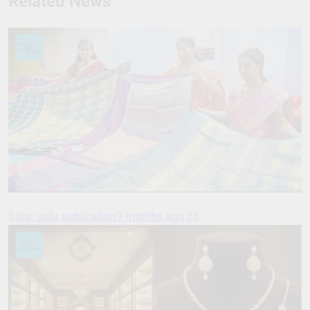
Related News
Salar urdu publication
9 months ago
28