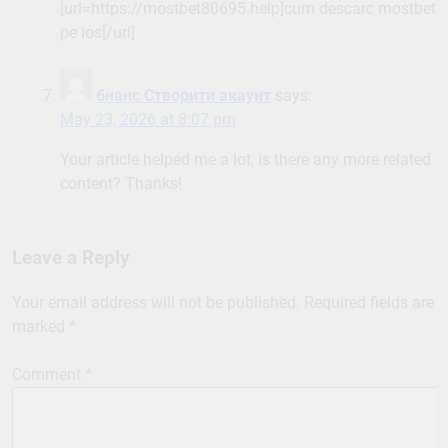
[url=https://mostbet80695.help]cum descarc mostbet
pe ios[/url]
бнанс Створити акаунт
says:
May 23, 2026 at 8:07 pm
Your article helped me a lot, is there any more related
content? Thanks!
Leave a Reply
Your email address will not be published.
Required fields are
marked
*
Comment
*