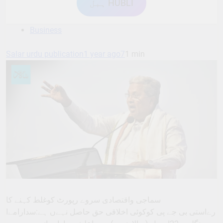
ہبل HUBLI
Business
Salar urdu publication
1 year ago
7
1 min
سماجی واقتصادی سروے رپورٹ کوغلط کہنے کا
رےاستی بی جے پی کوکوئی اخلاقی حق حاصل نہےں ہے:سدارامےا