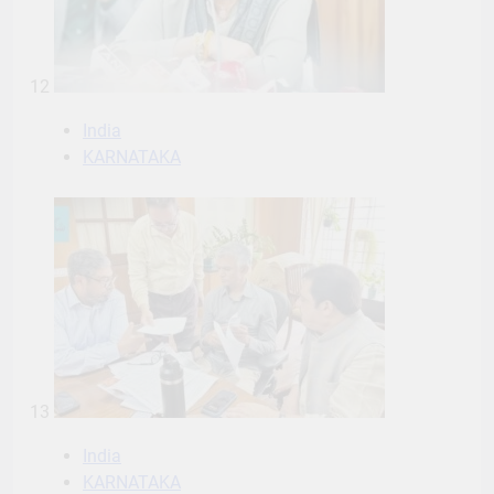
12
India
KARNATAKA
13
India
KARNATAKA