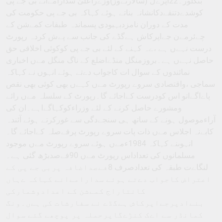
بنگلور۔22اپرےل (سالارنےوز)وزےراعلیٰ سدارامےانے بی جے پی
کوشدےدتنقےدکانشانہ بناتے ہوئے کہاکہ بی جے پی حکومت کی
مدت کے دوران نامزدبہبودی پسماندہ طبقات کمےشن کے
چےئرمےن جےاپرکاش ہےگڈے کی جانب سے پےش کردہ رپورٹ
درست نہےں ہے ،ےہ کہنے کے لئے بی جے پی کوکوئی اخلاقی حق
حاصل نہےں ہے۔بروزمنگل منڈےاضلع کے ناگ منگل مےں اخباری
نمائندوں کے سوال ات کاجواب دےتے ہوئے انہوں نے کہاکہ
سماجی ،واقتصادی سروے رپورٹ مےں کہےں بھی کوئی بھی نقص
پاےاگےاتو اس کودرست کےاجائے گا۔رپورٹ کے سلسلہ مےں رائے
ومشورے حاصل کرنے کے لئے وزراءکوکہاگےاہے۔ان کی
آراءموصول ہونے کے ساتھ ہی سنجےدگی سے غورکرتے ہوئے آئندہ
کابےنہ اجلاس مےں ذات پات سروے رپورٹ پرفےصلہ کےاجائے گا۔
انہوںنے کہاکہ 1984ءمےں ہوئے سروے رپورٹ مےں موجود
مسلمانوں کی تعداداس رپورٹ مےں 90فےصدبڑھ گئی ہے۔
لنگاےت طبقہ کی تعدادصرف 8فےصداضافہ پربی جے پی کے
اعتراض کاجواب دےتے ہوئے سدارامےانے کہاکہ ےہاں
کانتاراج کمےشن کے اعدادوشمارکی
بنےادپرجےاپرکاش ہےگڈے نے سفارشات کی ہےں۔ونگ
کمانڈر سے اےک کنڑےگاپرحملہ پر پوچھے گئے سوال