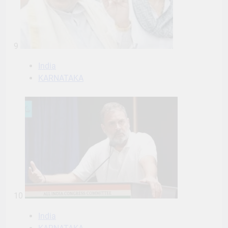
9
India
KARNATAKA
10
India