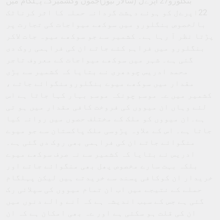
بنگلورو27 اپرےل (سالار نیوز)جموں وکشمیرکے پہلگام میں
22اپرےل کو ہوئے دہشت گردانہ حملہ کا اثر کرناٹک
بالخصوص بنگلورو میں سوکھے میواجات کی تجارت پر
پڑتا نظر آ رہا ہے۔ کشمیر سے جو سوکھے میوہ جات لاکر
بنگلورو میں فراہم کئے جاتے ان کی فراہمی روک دی
گئی ہے۔ شہر میں سوکھے میواجات کے معروف تاجر
محمد ادریس چودھری نے بتایا کہ کشمیر سے بڑی
مقدار میں سوکھے میوے بنگلورومنگوائے جاتے ،
کشمیر میں ےہ موسم چونکہ موسم بہار کہا جاتا ہے اس
لئے وہاں ان میووں کی فروخت کافی مقدار میں ہو تی
ہے۔ان میووں کو ملک کے مختلف حصوں میں روانہ کیا
جاتا ہے۔ اس کے علاوہ پڑوسی ملک پاکستان سے جو میوے
منگوائے جاتے ان کی فراہمی بھی روک دی گئی ہے۔
ادریس نے بتایا کہ کشمیر سے نہ صرف سوکھے میوے
بلکہ بہت سارے مخصوص پھل بھی منگوائے جاتے اور
خریدار ان کوکافی پسند سے خریدتے ہیں لیکن پہلگام
حملے کے نتیجے میں اب ان تمام میووں کی سپلائی رک
گئی ہے جس کے سبب اندیشہ ہے کہ آنے والے دنوں میں
ان کی قلت ہو سکتی ہے اور ےہ بھی امکان ہے کہ ان