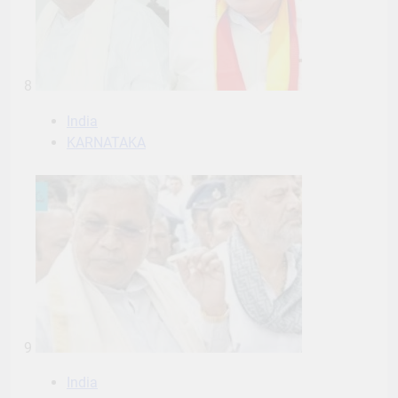
8
India
KARNATAKA
9
India