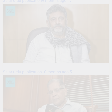
Salar urdu publication
9 months ago
47
Salar urdu publication
10 months ago
5