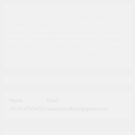
ہم آپ کو ڈیلی سالار برادری کا حصہ بننے کی دعوت
دیتے ہیں. ہمارے پرنٹ یا ڈیجیٹل ایڈیشن کو
سبسکرائب کریں ، سوشل میڈیا پر ہماری پیروی
کریں ، اور ہمارے مواد سے مشغول ہوں. آپ کی مدد
ہمیں اپنے قارئین کو معیاری صحافت کی فراہمی
کے اپنے مشن کو جاری رکھنے کے قابل بناتی ہے.
Phone
Email
+91 8147634725
salarurduofficial@gmail.com