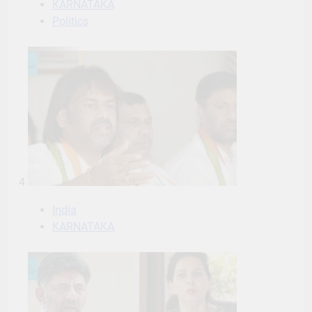
KARNATAKA
Politics
4
India
KARNATAKA