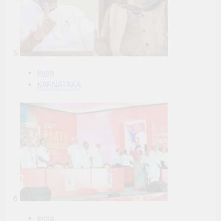
5
India
KARNATAKA
6
India