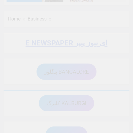
6 Months Ago
6 Months Ago
Home
Business
6 Months Ago
6 Months Ago
E NEWSPAPER ای نیوز پیپر
6 Months Ago
6 Months Ago
بنگلور BANGALORE
6 Months Ago
6 Months Ago
6 Months Ago
6 Months Ago
کلبرگ KALBURGI