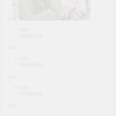
14
India
KARNATAKA
15
India
KARNATAKA
16
India
KARNATAKA
17