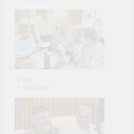
13
India
KARNATAKA