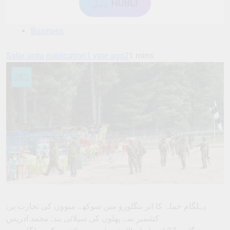
ہبل HUBLI
Business
Salar urdu publication
1 year ago
2
1 mins
پہلگام حملہ کا اثر بنگلورو میں سوکھے میووں کی تجارت پر،
کشمیر سے پھلوں کی سپلائی بند: محمد ادریس