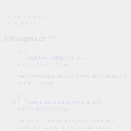
میووں کی قیمت میں بھی بھاری اضافہ ہو سکتا ہے۔
Previous:
Previous Post
Post
Next:
Next Post
navigation
2 thoughts on “
”
最佳Binance推荐代码
says:
April 6, 2026 at 11:15 am
Your article helped me a lot, is there any more related
content? Thanks!
www.binance.com'a kaydolun
says:
April 16, 2026 at 6:33 pm
Your point of view caught my eye and was very
interesting. Thanks. I have a question for you.