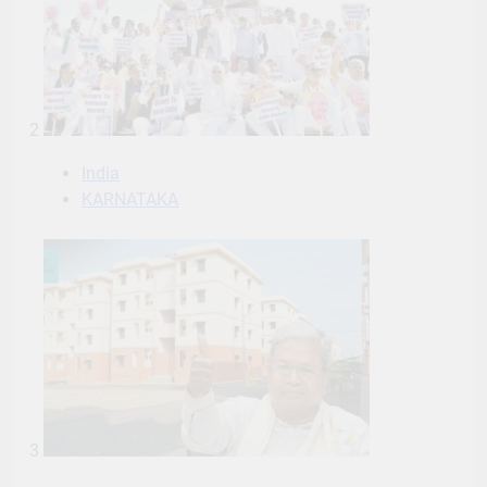
2
India
KARNATAKA
3