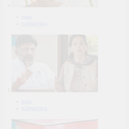
4
India
KARNATAKA
5
India
KARNATAKA