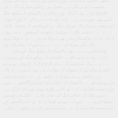
بنگلور۔29اپرےل (سالارنےوز)رےاستی وزےربرائے درمےانی وبڑی
صنعت اےم بی پاٹل نے رےاستی وزےراعلیٰ سدارامےاکے بےان
کادفاع کرتے ہوئے کہاکہ وزےراعلیٰ نے پاکستان کے ساتھ جنگ
کسی بھی صورت مےں نہ کرنے کی بات نہےں کی ۔لےکن انہوںنے
اس معنی مےں کہاکہ صرف جنگ ہی اس قسم کے معاملہ کاحل
نہےں ہے۔اےم بی پاٹل نے مرکزی حکومت کومشورہ دےتے ہوئے
کہاکہ ان کے (پاکستان) پاس بھی نےوکلےئر بم ہے۔وہ نےوکلےئربم
ڈالنے کی دھمکےاں دے رہے ہےں،اس لئے تمام پارٹےوں
کواعتمادمےں لےتے ہوئے پاکستان کے ساتھ جنگ کی جائے ۔ےہ
کہتے ہوئے اےم بی پاٹل نے پاکستان کے ساتھ جنگ کی ضرورت
نہےں ہے والے سدارامےاکے بےان کادفاع کےا۔ آج وجئے پورمےں
اخباری نمائندوں کے سوال کے جواب دےتے ہوئے انہوں نے کہاکہ
وزےراعظم نرےندرمودی کے ساتھ ہم ہےں۔تمام سےاسی
پارٹےوںکاساتھ ہے۔پاکستان کے خلاف آنجہانی اندراگاندھی نے جس
طرح سخت اقدامات کےے تھے،اسی طرح مودی بھی اختےارکرےں۔
دشمن ملک کے خلاف جنگ کی جانی چاہئے ۔پاکستان کوسبق
سکھانالازمی ہے۔اس لےے مودی کوچاہئے کہ وہ اندراگاندھی کی
مانندسخت اقدامات کرےں۔تمام سےاسی پارٹےاں ساتھ دےں گی۔