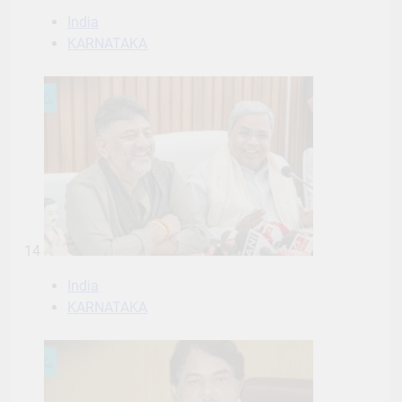
India
KARNATAKA
14
India
KARNATAKA