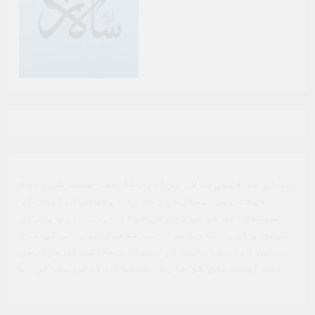
ہم آپ کو ڈیلی سالار برادری کا حصہ بننے کی دعوت
دیتے ہیں. ہمارے پرنٹ یا ڈیجیٹل ایڈیشن کو
سبسکرائب کریں ، سوشل میڈیا پر ہماری پیروی
کریں ، اور ہمارے مواد سے مشغول ہوں. آپ کی مدد
ہمیں اپنے قارئین کو معیاری صحافت کی فراہمی
کے اپنے مشن کو جاری رکھنے کے قابل بناتی ہے.