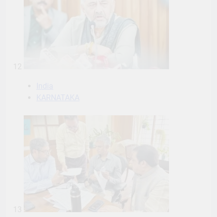
12
India
KARNATAKA
13