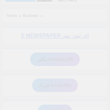
6 Months Ago
6 Months Ago
Home
Business
6 Months Ago
6 Months Ago
E NEWSPAPER ای نیوز پیپر
6 Months Ago
6 Months Ago
بنگلور BANGALORE
6 Months Ago
6 Months Ago
6 Months Ago
6 Months Ago
کلبرگ KALBURGI