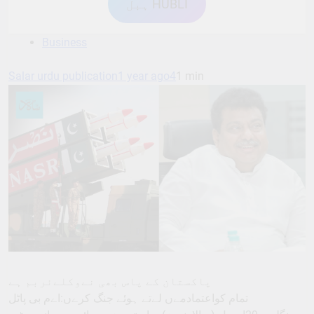
ہبل HUBLI
Business
Salar urdu publication
1 year ago
4
1 min
پاکستان کے پاس بھی نےوکلےئربم ہے
تمام کواعتمادمےں لےتے ہوئے جنگ کرےں:اےم بی پاٹل