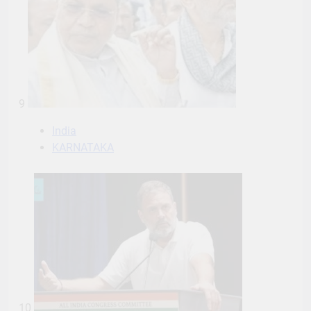
9
India
KARNATAKA
10