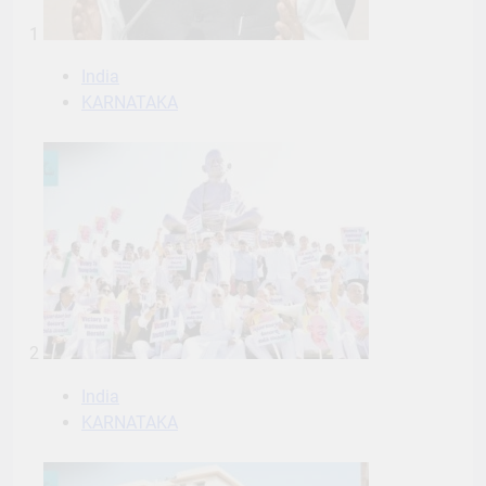
1
India
KARNATAKA
2
India
KARNATAKA