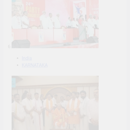
6
India
KARNATAKA