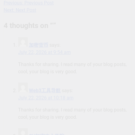
Previous:
Previous Post
Post
Next:
Next Post
navigation
4 thoughts on “
”
加密货币
says:
July 22, 2026 at 9:54 am
Thanks for sharing. I read many of your blog posts,
cool, your blog is very good.
Web3工具导航
says:
July 22, 2026 at 10:18 am
Thanks for sharing. I read many of your blog posts,
cool, your blog is very good.