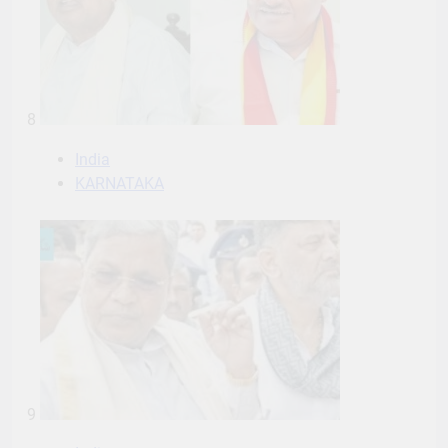
8
India
KARNATAKA
9