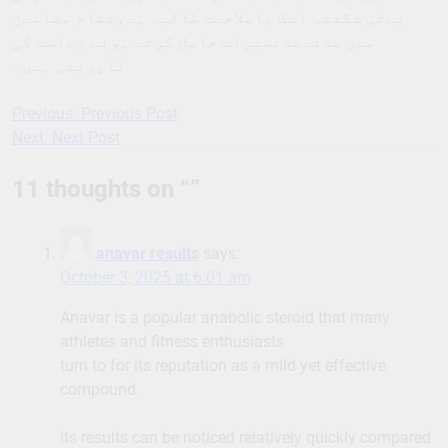
بےٹی شگفتہ اےک باصلاحےت طالبہ ہے،تمام مضامےن
مےں صدفےصدنمبرات حاصل کرتے ہوئے رےاست کی
ٹاپربنی ہےں۔
Previous:
Previous Post
Post
Next:
Next Post
navigation
11 thoughts on “
”
anavar results
says:
October 3, 2025 at 6:01 am
Anavar is a popular anabolic steroid that many
athletes and fitness enthusiasts
turn to for its reputation as a mild yet effective
compound.
Its results can be noticed relatively quickly compared