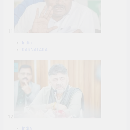
11
India
KARNATAKA
12
India