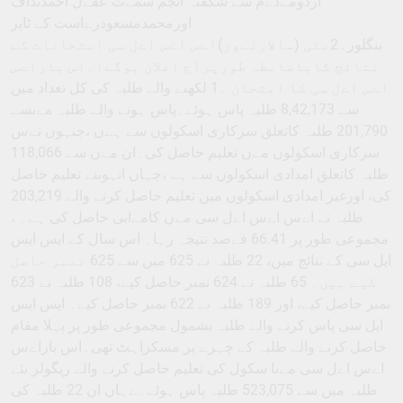
اردومےڈےم سے شگفتہ انجم سمےت عقےل احمدنداف
اورمحمدمسعودرےاست کے ٹاپر
بنگلور۔2مئی (سالارنےوز)اےس اےس اےل سی امتحانات کے
نتائج کاباضابطہ طورپرآج اعلان ہوگےا۔اس باراےس
اےس اےل سی کا امتحان ۔1 لکھنے والے طلبہ کی کل تعداد میں
سے 8,42,173 طلبہ پاس ہوئے۔پاس ہونے والے طلبہ مےںسے
201,790 طلبہ کاتعلق سرکاری اسکولوں سے ہےں ،جنہوں نےس
سرکاری اسکولوں مےں تعلیم حاصل کی۔ان مےں سے 118,066
طلبہ کاتعلق امدادی اسکولوں سے ہے ،جہاں انہوںنے تعلیم حاصل
کی، اورغیر امدادی اسکولوں میں تعلیم حاصل کرنے والے 203,219
طلبہ نے اےس اےس اےل سی مےں کامےابی حاصل کی ہے۔ ،
مجموعی طور پر 66.41 فےصد نتیجہ رہا۔ اس سال کے ایس ایس
ایل سی کے نتائج میں، 22 طلبہ نے 625 میں سے 625 نمبر حاصل
کیے ہیں۔ 65 طلبہ نے 624 نمبر حاصل کیے، 108 طلبہ نے 623
نمبر حاصل کیے، اور 189 طلبہ نے 622 نمبر حاصل کیے۔ ایس ایس
ایل سی پاس کرنے والے طلبہ بشمول مجموعی طور پر پہلا مقام
حاصل کرنے والے طلبہ کے چہرے پر مسکراہٹ تھی۔اس باراےس
اےس اےل سی مےںا سکول کی تعلیم حاصل کرنے والے ریگولر نئے
طلبہ میں سے 523,075 طلبہ پاس ہوئے۔ےہاں ان 22 طلبہ کی