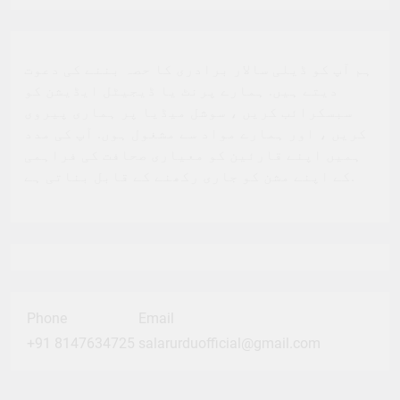
ہم آپ کو ڈیلی سالار برادری کا حصہ بننے کی دعوت
دیتے ہیں. ہمارے پرنٹ یا ڈیجیٹل ایڈیشن کو
سبسکرائب کریں ، سوشل میڈیا پر ہماری پیروی
کریں ، اور ہمارے مواد سے مشغول ہوں. آپ کی مدد
ہمیں اپنے قارئین کو معیاری صحافت کی فراہمی
کے اپنے مشن کو جاری رکھنے کے قابل بناتی ہے.
Phone
Email
+91 8147634725
salarurduofficial@gmail.com