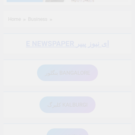
6 Months Ago
6 Months Ago
Home
Business
6 Months Ago
6 Months Ago
E NEWSPAPER ای نیوز پیپر
6 Months Ago
6 Months Ago
بنگلور BANGALORE
6 Months Ago
6 Months Ago
6 Months Ago
6 Months Ago
کلبرگ KALBURGI