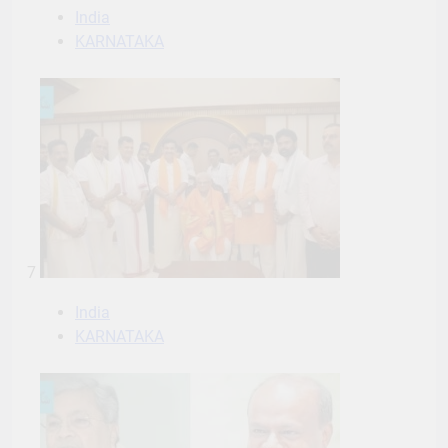
India
KARNATAKA
7
India
KARNATAKA