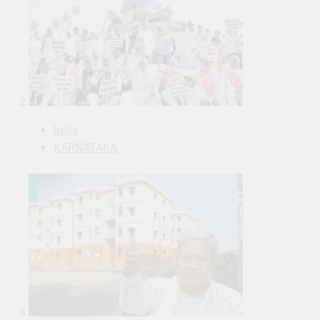
2
India
KARNATAKA
3