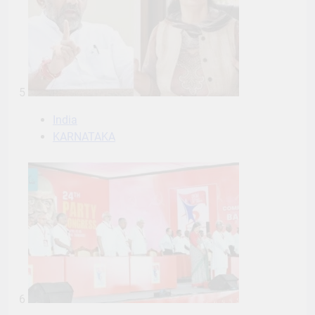
5
India
KARNATAKA
6