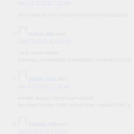
May 20, 2026 at 7:17 pm
slot malaysia [url=100cuci-8.com]slot malaysia[/url]
melbet_bjpt
says:
June 18, 2026 at 1:53 am
crash demo melbet
[url=https://melbet42815.help]https://melbet42815.help
melbet_rqSn
says:
July 3, 2026 at 12:50 am
мелбет вывод odengi кыргызстан
[url=http://melbet13861.online/]http://melbet13861.onli
mostbet_tuKi
says:
July 7, 2026 at 3:20 pm