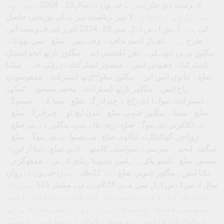
فہرست دی جارہی ہے جنہوں نے سال25۔ 2024 میں ایس
ایس ایل سی امتحان ۔1 میں ریاست میں پہلی پوزیشن حاصل
کی ہے۔ اےس اےس اےل سی 25۔2024 ٹاپرز کی فہرست اس
طرح ہے ۔ عقےل احمد نداف ۔ وجئے پورہ ضلع۔ سی بھوانا ۔
بنگلور دیہی دیونہلی۔ دھن لکشمی ایم ۔ بنگلور نارتھ ایجوکیشنل
ڈسٹرکٹ۔ دھنوش ایس ۔ میسور ڈسٹرکٹ۔ دروتی جے ۔ منڈیا
ضلع۔ جانوی ایس این ۔ بنگلور ساو¿تھ ڈسٹرکٹ۔ مدھوسودن
راج ایس ۔ بنگلور نارتھ ڈسٹرکٹ۔ محمد مسعود ۔ ٹمکور
ڈسٹرکٹ۔مولےا ڈی راج ۔ چترادرگہ ضلع۔ نمنا کے ۔ شیموگہ
ضلع۔ نمیتا ۔ بنگلور جنوبی ضلع۔ نندن ایچ او ۔ چترادرگہ ضلع۔
نتےاکلکرنی،شےموگہ ضلع۔رنجےتااے سی، بنگلور دےہی ضلع۔
روپاچن گوڈاپاٹل،بےلگاوی ضلع۔سہشنواےن،شےموگہ ضلع۔
شگفتہ انجم ۔ سرسی۔ سواستی کامتھ ۔ اڈپی ضلع۔تانیا آر این –
میسور ضلع۔ اتسو پاٹل ۔ ہاسن یشویتا ریڈی کے بی ۔ مدھوگری۔
یکتا ایس ۔بنگلور جنوبی ضلع۔ےہ 22طلبہ ہےں جنہوں نے رواں
سال اےس اےس اےل سی مےں 625مےں سے مکمل 625نمبرات
حاصل کرتے ہوئے رےاست مےں ٹاپ کےاہے۔شگفتہ انجم
نے سرسی تعلقہ کے سرکاری اردووانگلش مےڈےم ہائی
اسکول کی طالبہ ہے،منظرالاسلام اورسائرہ بانوکی