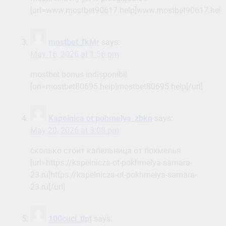
[url=www.mostbet90617.help]www.mostbet90617.help[
mostbet_fkMr
says:
May 16, 2026 at 1:56 pm
mostbet bonus indisponibil
[url=mostbet80695.help]mostbet80695.help[/url]
Kapelnica ot pohmelya_zbkn
says:
May 20, 2026 at 3:08 pm
сколько стоит капельница от похмелья
[url=https://kapelnicza-ot-pokhmelya-samara-
23.ru]https://kapelnicza-ot-pokhmelya-samara-
23.ru[/url]
100cuci_tlpt
says: