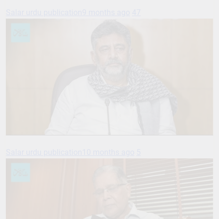
Salar urdu publication
9 months ago
47
Salar urdu publication
10 months ago
5