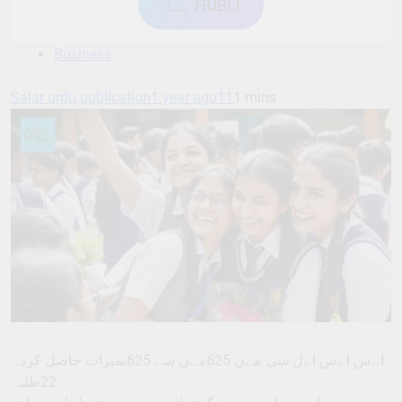
ہبل HUBLI
Business
Salar urdu publication
1 year ago
11
1 mins
اےس اےس اےل سی مےں 625مےں سے 625نمبرات حاصل کردہ
22طلبہ