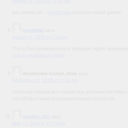
August 25, 2025 at 10:32 am
buy orlistat pill –
orlistat sale
purchase orlistat generic
ConnieBat
says:
August 31, 2025 at 2:20 pm
This is the compassionate of literature I rightly appreciat
action=profile&uid=29934
dizainerskie kashpo_efma
says:
September 21, 2025 at 11:29 pm
стильные горшки для комнатных растений [url=https:/
rnd.ru]https://www.dizaynerskie-kashpo-rnd.ru[/url] .
mostbet_nlOr
says:
May 17, 2026 at 12:18 pm