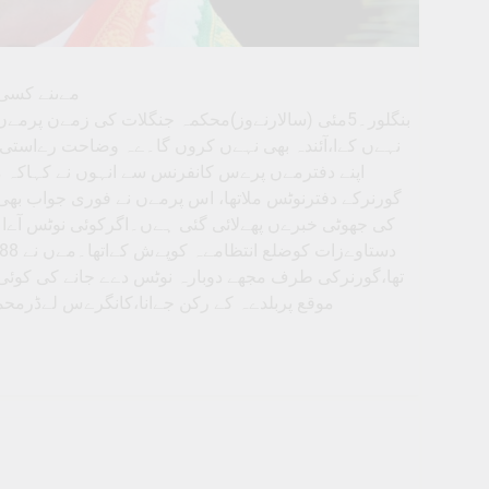
مےںنے کسی 
بنگلور۔5مئی (سالارنےوز)محکمہ جنگلات کی زمےن 
نہےں کےا،آئندہ بھی نہےں کروں گا۔ےہ وضاحت رےاستی و
اپنے دفترمےں پرےس کانفرنس سے انہوں نے کہاکہ م
گورنرکے دفترنوٹس ملاتھا، اس پرمےں نے فوری جواب بھی
کی جھوٹی خبرےں پھےلائی گئی ہےں۔اگرکوئی نوٹس آےاہ
تھا،گورنرکی طرف مجھے دوبارہ نوٹس دےے جانے کی کو
موقع پربلدےہ کے رکن جےانا،کانگرےس لےڈرم