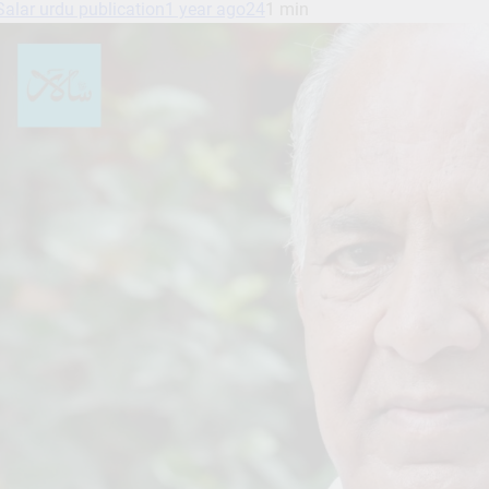
Salar urdu publication
1 year ago
24
1 min