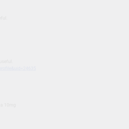
ful.
useful.
profile&uid=24635
iga 10mg