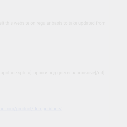
isit this website on regular basis to take updated from
apolnoe-spb.ru]горшки под цветы напольные[/url] .
one.com/product/domperidone/