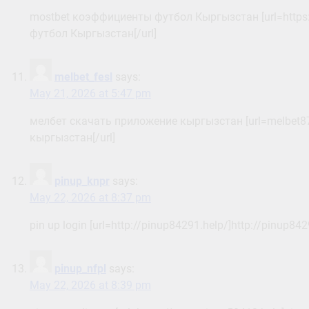
mostbet коэффициенты футбол Кыргызстан [url=https
футбол Кыргызстан[/url]
melbet_fesl
says:
May 21, 2026 at 5:47 pm
мелбет скачать приложение кыргызстан [url=melbet8
кыргызстан[/url]
pinup_knpr
says:
May 22, 2026 at 8:37 pm
pin up login [url=http://pinup84291.help/]http://pinup8429
pinup_nfpl
says:
May 22, 2026 at 8:39 pm