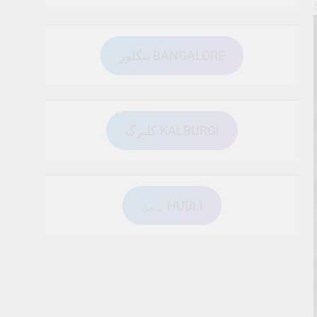
بنگلور BANGALORE
کلبرگ KALBURGI
ہبل HUBLI