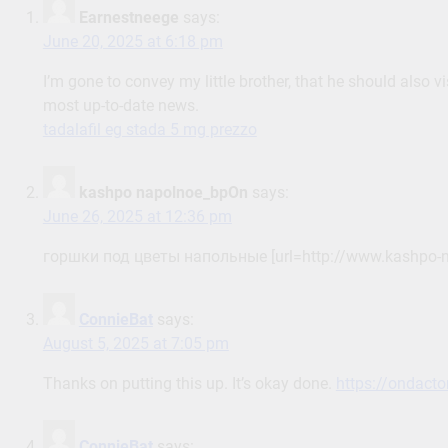
Earnestneege
says:
June 20, 2025 at 6:18 pm
I’m gone to convey my little brother, that he should also v
most up-to-date news.
tadalafil eg stada 5 mg prezzo
kashpo napolnoe_bpOn
says:
June 26, 2025 at 12:36 pm
горшки под цветы напольные [url=http://www.kashpo-n
ConnieBat
says:
August 5, 2025 at 7:05 pm
Thanks on putting this up. It’s okay done.
https://ondact
ConnieBat
says: