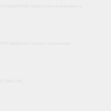
://mostbet09486.help]mostbet коэффициенты
7025.help]мелбет скачать приложение
1.help/[/url]