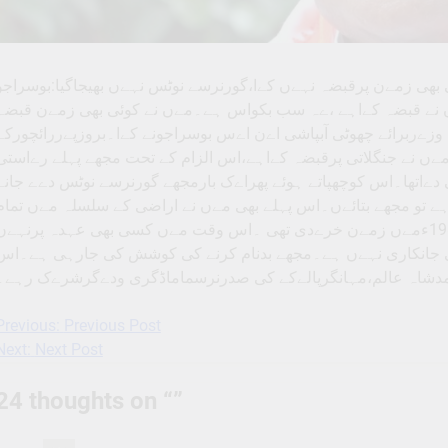
بھی زمےن پرقبضہ نہےں کےا،گورنرسے نوٹس نہےں بھیجاگیا:بوسراجو
پرمےں نے قبضہ کےاہے ،ےہ سب بکواس ہے۔مےں نے کوئی بھی زمےن قبضہ
زےربرائے چھوٹی آبپاشی اےن اےس بوسراجونے کےا۔بروزپےررائچورکے
ےں نے جنگلاتی پرقبضہ کےاہے،اس الزام کے تحت مجھے پہلے رےاستی
 دےاتھا۔اس کوچھپاتے ہوئے پھراےک بارمجھے گورنرسے نوٹس دےے جانے
ے تو مجھے بتائےں۔اس پہلے بھی مےں نے اراضی کے سلسلہ مےں تمام
دستاوےزات کوضلع انتظامےہ کوپےش کےاتھا۔مےں نے 1988ءمےں زمےن خرےدی تھی ۔اس وقت مےں کسی بھی عہدہ پرنہے
ئی جانکاری نہےں ہے۔مجھے بدنام کرنے کی کوشش کی جارہی ہے۔اس
حمدشاہ عالم،مہانگرپالےکے کی صدرنرسماماڈگری ودےگرشرےک رہے۔
Previous:
Previous Post
Post
Next:
Next Post
navigation
24 thoughts on “
”