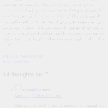
دن حج کی چار پروازوں کی روانگی کے سبب حج بھون میں
عازمین کی بڑی تعداد موجود تھی ساتھ ہی بڑی تعداد میں رشتہ
دار بھی ان کو وداع کرنے کےلئے جمع تھے۔ لےکن دوپہر بعد شہر
میں ہوئی موسلا دھار بارش کی وجہ سے جہاں کچھ علاقوں سے
عازمین حج کو حج بھون تک پہنچے میں کافی دشواری ہوئی وہیں
حج بھون میں جمع رشتہ دار بھی طوفانی بارش کی وجہ سے بچنے
کےلئے شامیانے اور دیگرمحفوظ مقامات کی طرف رخ کرتے دیکھے
گئے۔
Previous:
Previous Post
Post
Next:
Next Post
navigation
14 thoughts on “
”
ConnieBat
says:
August 4, 2025 at 10:41 pm
More articles like this would remedy the blogosphere