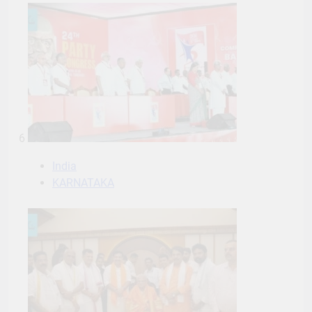
6
India
KARNATAKA