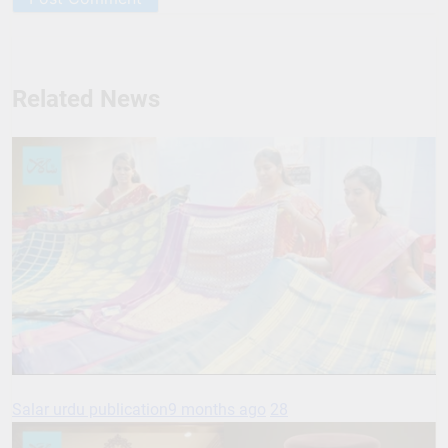
Related News
Salar urdu publication
9 months ago
28