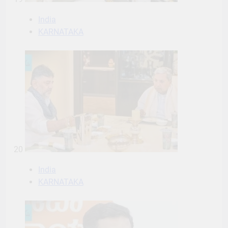
India
KARNATAKA
20
India
KARNATAKA