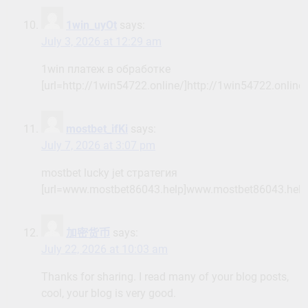
1win_uyOt
says:
July 3, 2026 at 12:29 am
1win платеж в обработке
[url=http://1win54722.online/]http://1win54722.online/[
mostbet_ifKi
says:
July 7, 2026 at 3:07 pm
mostbet lucky jet стратегия
[url=www.mostbet86043.help]www.mostbet86043.help[
加密货币
says:
July 22, 2026 at 10:03 am
Thanks for sharing. I read many of your blog posts,
cool, your blog is very good.