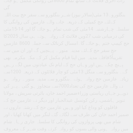
رات آخری فلائٹ کے ساتھ تمام 8600کی روانگی مکمل ہو جائے
گی
بنگلورو۔13 مئی(سالار نیوز) شہر بنگلورو سے سفر حج بیت اللہ
کےلئے حج کمیٹی کے ذریعہ جانے والے عازمین کی روانگی کا
سلسلہ چہارشنبہ 14مئی کی شب تمام ہو جائے گا اور 14-15مئی
کی درمیانی شب 27ویں فلائٹ کے روانہ ہوتے ہی سال 2025کا
حج کیمپ ختم ہو جائے گا۔امسال کرناٹک سے جملہ 8600 عازمین
حج سفر حج کےلئے مدینہ منور ہ پہنچیں گے اور ان میں سے
تقریباً5قافلے مدینہ میں اپنا قیام مکمل کر کے مکہ مکرمہ بھی
پہنچ چکے ہیں اور وہاں حج کے ایام تک عبادتوں میں لگے رہیں
گے۔ بنگلورو سے منگل 13مئی کو چار فلائٹوں کے ذریعہ 1200سے
زیادہ عازمین حج روانہ ہوئے ۔بنگلورو سے مدینہ منور ہ روانہ ہو
نے والے عازمین حج کی تعداد7000سے متجاوز ہو گئی ۔پےر کی
دوپہر جہاں ریاستی وزراءضمیر احمد خان، بائرتی سریش ، مولانا
تنویر ہاشمی، رکن کونسل عبدالجبار اور دیگر نے عازمین حج کے
قافلوں کو وداع کیا اور وہیں عازمین حج کے رشتہ داروں نے
ضمیر احمد خان کی طرف سے لگائے گئے لنگر میں کھانا کھایا ، اور
شام میں بھی پروازوں کی روانگی کا سلسلہ جاری رہا۔ شام
میں روانہ ہونی والی بسوں کو روانہ کرتے وقت شہر کے معروف