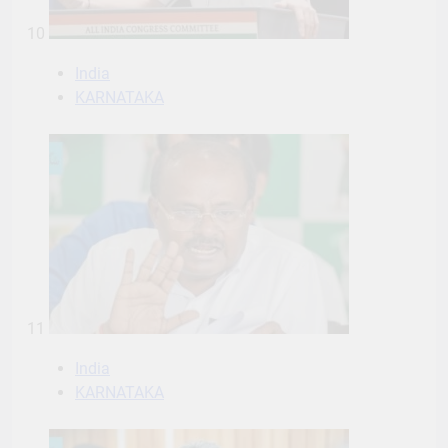
10
India
KARNATAKA
11
India
KARNATAKA