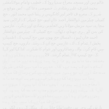
عالم دین اور مسجد معراج سدیا روڈ کے خطیب وامام مولانامفتی
محمد اشرف علی رشادی نے خصوصی دعا کی۔ اس موقع پر
شہر کے معرو ف تاجر اور کانگریس رہنما غنی محمد انور ، حج
کمیٹی چیئرمین ذوالفقار احمد خان ٹیپو، حج کمیٹی کے اراکین سید
مجاہد، سید مزمل،مولانا زین العابدین رشادی اور دیگرنے عازمین
کی بس کو ہری جھنڈی دکھائی۔حج کمیٹی کے چیئرمین ذوالفقار
احمد خان ٹیپو نے امسال حج بھون میں حج کیمپ کے اطمینان
بخش اہتمام کے لئے عازمین حج،ان کے رشتہ داروں، حج کیمپ
میں کام کرنے والے رضاکاروں اور عوام کا شکرےہ ادا کیا اور کہا
کہ حج کیمپ کا اہتمام گزشتہ 29برسوں سے بنگلورو کے
مختلف مقامات پر ہو تا رہا ہے۔ پہلے ےتیم خانہ اہل
اسلام، اس کے بعد عید گاہ قدوس صاحب میں کافی طویل
مدت تک اور اب حج بھون میں اس کیمپ کو ہرسال کامیاب
بنانے میں رضاکاروں کی ٹیمیں جوبے لوث خدمات
انجام دے رہی ہیں وہ اپنی مثال آپ ہیں۔ انہوں نے
کہا کہ پہلے روز سے جو جوش وجذبہ خدمت کا ہے وہ اب
بھی برقرار ہے اور ےہی بنگلورو کے حج کیمپ کی ہر
سال کامیابی کا سبب بنا ہے۔
بارش کی وجہ سے دقت: بتایا جاتا ہے کہ منگل کے رو ز ایک ہی