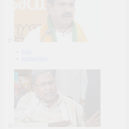
21
India
KARNATAKA
22