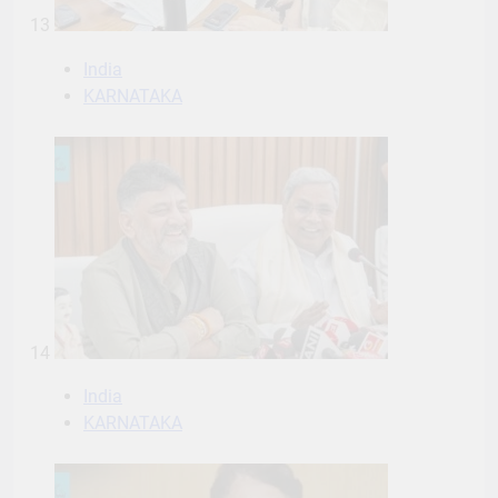
13
India
KARNATAKA
14
India
KARNATAKA