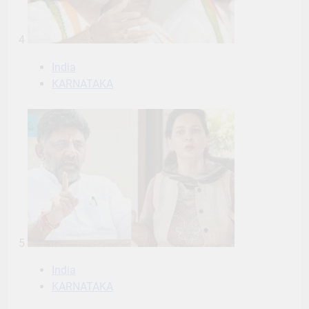
4
India
KARNATAKA
5
India
KARNATAKA