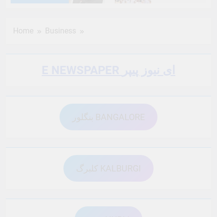
6 Months Ago
6 Months Ago
Home
Business
6 Months Ago
6 Months Ago
E NEWSPAPER ای نیوز پیپر
6 Months Ago
6 Months Ago
بنگلور BANGALORE
6 Months Ago
6 Months Ago
6 Months Ago
6 Months Ago
کلبرگ KALBURGI