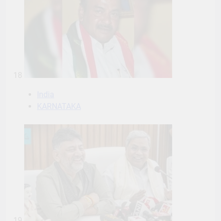
18
India
KARNATAKA
19