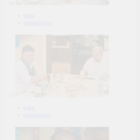
16
India
KARNATAKA
17
India
KARNATAKA