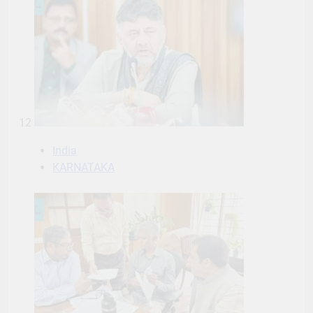
12
India
KARNATAKA