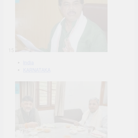
15
India
KARNATAKA