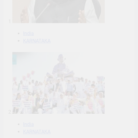
1
India
KARNATAKA
2
India
KARNATAKA