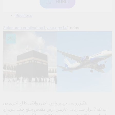
ہبل HUBLI
Business
Salar urdu publication
1 year ago
14
1 mins
بنگلورو سے حج پروازوں کی روانگی کا آج آخری دن
اب تک 7ہزار سے زیادہ عازمین ارض مقدس پہنچ چکے ہیں، آج