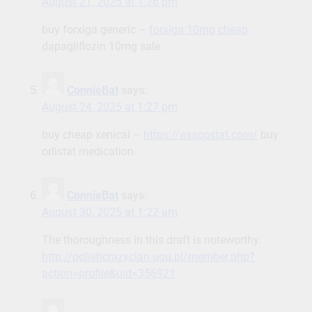
August 21, 2025 at 1:26 pm
buy forxiga generic –
forxiga 10mg cheap
dapagliflozin 10mg sale
ConnieBat
says:
August 24, 2025 at 1:27 pm
buy cheap xenical –
https://asacostat.com/
buy
orlistat medication
ConnieBat
says:
August 30, 2025 at 1:22 am
The thoroughness in this draft is noteworthy.
http://polishcrazyclan.ugu.pl/member.php?
action=profile&uid=356921