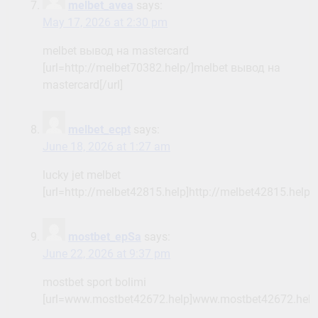
melbet_avea
says:
May 17, 2026 at 2:30 pm
melbet вывод на mastercard
[url=http://melbet70382.help/]melbet вывод на
mastercard[/url]
melbet_ecpt
says:
June 18, 2026 at 1:27 am
lucky jet melbet
[url=http://melbet42815.help]http://melbet42815.help[/
mostbet_epSa
says:
June 22, 2026 at 9:37 pm
mostbet sport bolimi
[url=www.mostbet42672.help]www.mostbet42672.help[