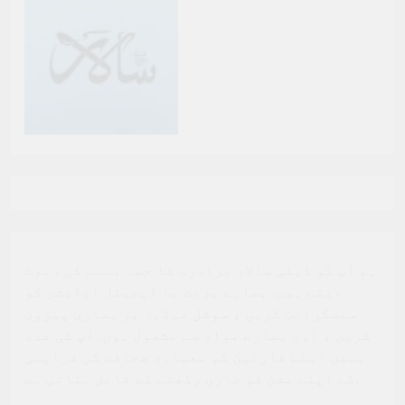
ہم آپ کو ڈیلی سالار برادری کا حصہ بننے کی دعوت
دیتے ہیں. ہمارے پرنٹ یا ڈیجیٹل ایڈیشن کو
سبسکرائب کریں ، سوشل میڈیا پر ہماری پیروی
کریں ، اور ہمارے مواد سے مشغول ہوں. آپ کی مدد
ہمیں اپنے قارئین کو معیاری صحافت کی فراہمی
کے اپنے مشن کو جاری رکھنے کے قابل بناتی ہے.