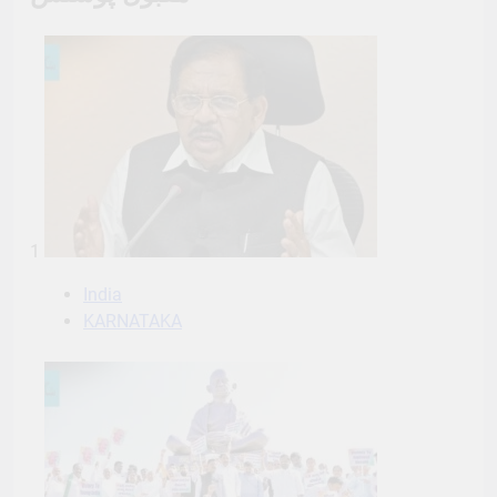
1
India
KARNATAKA