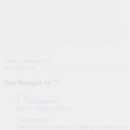
نہیں دکھائی۔ کسی بھی ضلع میں جنتادرشن کا کوئی
پروگرام منعقد نہیں کیا گیا۔ جنتا درشن یا جن
اسپندانا پروگرام کامیاب رہا۔ حکومت نے بہت سے
مسائل کوحل کےاتھا۔ اس صورتحال میں لوگ حکومت سے
سوال کر رہے ہیں کہ وہ اس طرح کے عوامی پروگرام کے
انعقاد سے کیوں ہچکچا رہی ہے۔ اس کا جواب دینا
حکومت کی ذمہ داری ہے۔
Previous:
Previous Post
Post
Next:
Next Post
navigation
One thought on “
”
1win_jwsi
says:
May 17, 2026 at 12:50 pm
1win plinko tips
[url=https://www.1win63470.help]https://www.1win6347