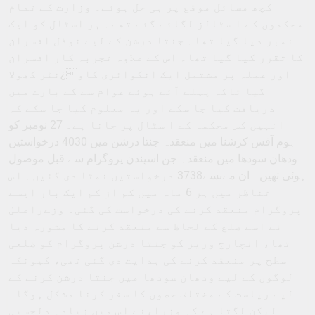
کچھ مسائل موقع پر ہی حل ہوئے۔ وزارت کے تمام
محکموں کے ا سٹالز لگائے گئے تھے۔ ہر اسٹال کو ایک
نمبر دیا گیا تھا۔ جنتا درشن کے لیے نوڈل افسران
کا تقرر کیا گیا تھا۔ اس کے علاوہ تجربہ کار افسران
اور عملہ پر مشتمل ایک انکوائری کاو¿نٹر کھولا
گیا تاکہ پہلے آئے ہوئے عوام سے کے بارے میں
دریافت کیا جا سکے اور یہ معلوم کیا جا سکے کہ
انہیں کس محکمہ کے ا سٹال پر جانا ہے۔ 27 نومبر کو
ہوم آفس کرشنا میں منعقدہ جنتا درشن میں 4030 درخواستیں
ودھان سودھا میں منعقدہ جن اسپندن پروگرام سے قبل موصول
ہوئی تھیں۔ ان مےںسے3738 درخواستیں نمٹا دی گئیں۔ اس
تناظر میں ہر 6 ماہ میں کم از کم ایک بار ایسے
پروگرام منعقد کرنے کی درخواست کی گئی۔ وزےراعلیٰ
نے اسے ضلع کے لحاظ سے منعقد کرنے کا مشورہ دیا
تھا، انچارج وزیر کو جنتا درشن پروگرام کو ضلعی
سطح پر منعقد کرنے کی ہدایت دی گئی تھی، کیونکہ
لوگوں کے لیے ودھان سودھا میں جنتا درشن کرنے کے
لیے ریاست کے مختلف حصوں کا سفر کرنا مشکل ہوگا۔
لیکن لگتا ہے کہ وزراءنے اس میں زیادہ دلچسپی