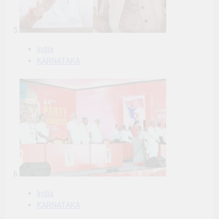
5
India
KARNATAKA
6
India
KARNATAKA