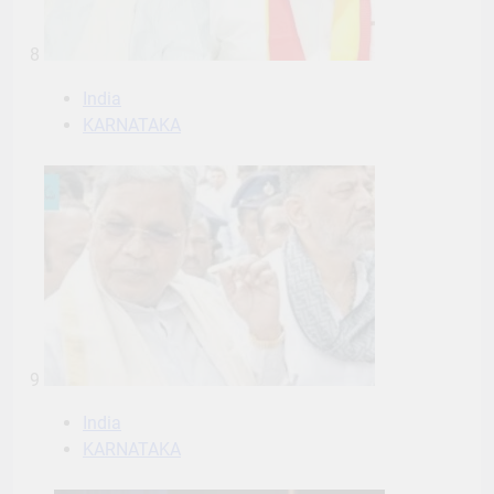
8
India
KARNATAKA
9
India
KARNATAKA