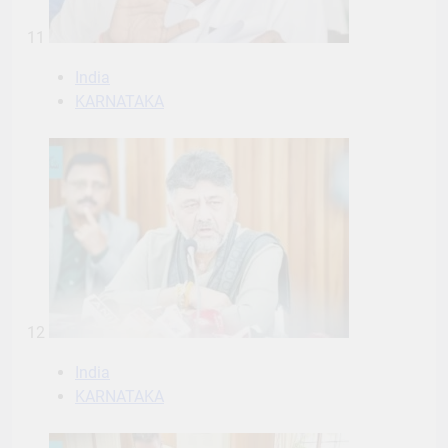
11
India
KARNATAKA
12
India
KARNATAKA