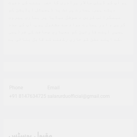
ہم آپ کو ڈیلی سالار برادری کا حصہ بننے کی دعوت
دیتے ہیں. ہمارے پرنٹ یا ڈیجیٹل ایڈیشن کو
سبسکرائب کریں ، سوشل میڈیا پر ہماری پیروی
کریں ، اور ہمارے مواد سے مشغول ہوں. آپ کی مدد
ہمیں اپنے قارئین کو معیاری صحافت کی فراہمی
کے اپنے مشن کو جاری رکھنے کے قابل بناتی ہے.
Phone
Email
+91 8147634725
salarurduofficial@gmail.com
مقبول پوسٹس