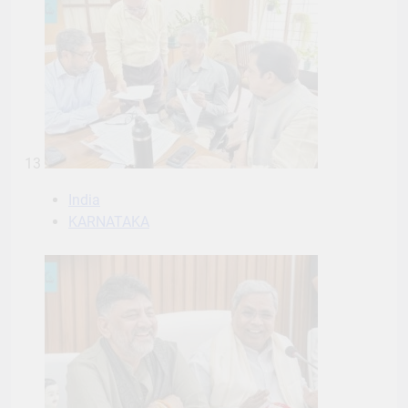
13
India
KARNATAKA