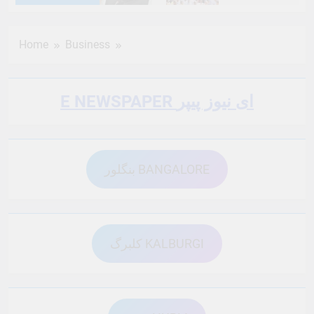
6 Months Ago
6 Months Ago
Home
Business
6 Months Ago
6 Months Ago
E NEWSPAPER ای نیوز پیپر
6 Months Ago
6 Months Ago
بنگلور BANGALORE
6 Months Ago
6 Months Ago
6 Months Ago
6 Months Ago
کلبرگ KALBURGI