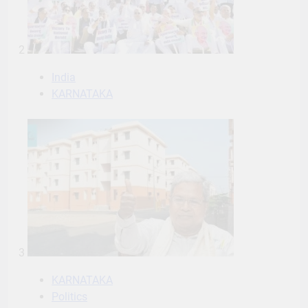
2
India
KARNATAKA
3
KARNATAKA
Politics