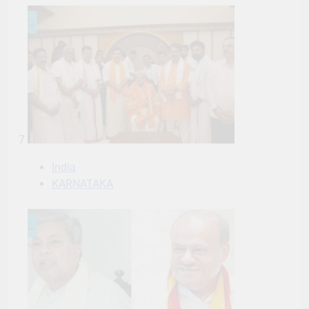
7
India
KARNATAKA