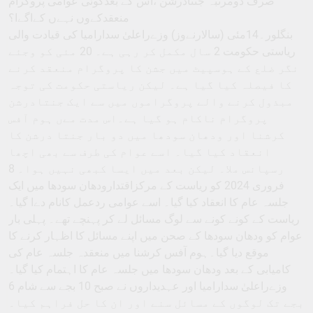
صرف دومرتبہ جنتادرشن ،اس کے بعدکوئی عوامی پروگرام
منعقدکےوں نہےں کےاگےا؟
بنگلور۔14مئی (سالارنےوز) وزےراعلیٰ سدارامیا کی قیادت والی
ریاستی حکومت 2 سال مکمل کر رہی ہے۔ 20 مئی کو وجئے
نگر ضلع کے ہوسپیٹ میں جشن کا پروگرام منعقد کرنے
کا فیصلہ کیا گیا ہے۔ لیکن ریاستی حکومت کی توجہ
مبذول کرنے والے پروگراموں میں سے ایک جنتادرشن
پروگرام ناکام ہو گیا ہے۔اس مدت مےں ہوم آفس
کرشنا اور ودھان سودھا میں دو بار جنتا درشن کا
انعقاد کیا گیا۔ اسے عوام کی طرف سے بھی اچھا
رسپانس ملا۔ لیکن بعد میں ایسا کبھی نہیں ہوا۔ 8
فروری 2024 کو ریاست کے مرکزاقتدارودھان سودھا میں ایک
جلسہ عام کا انعقاد کیا گیا۔ اسے عوامی ردعمل کانام دےا گیا۔
ریاست کے کونے کونے سے لوگ مسائل لے کر پہنچے تھے۔ پہلی بار
عوام کو ودھان سودھا کے صحن میں اپنے مسائل کا اظہار کرنے کا
موقع دیا گیا۔ہوم آفس کرشنا میں منعقدہ جلسہ عام کی
کامیابی کے بعد ودھان سودھا میں جلسہ عام کا اہتمام کیا گیا۔
وزےراعلیٰ سدارامیا اور عہدیداروں نے صبح 10 بجے سے شام 6
بجے تک لوگوں کے مسائل سنے اور ان کا حل فراہم کیا۔