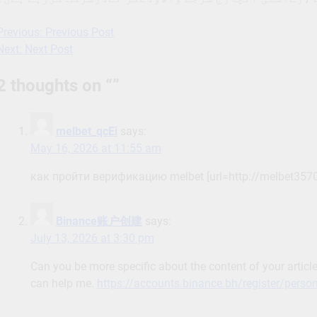
Previous:
Previous Post
Post
Next:
Next Post
navigation
2 thoughts on “
”
melbet_qcEi
says:
May 16, 2026 at 11:55 am
как пройти верификацию melbet [url=http://melbet35702.
Binance账户创建
says:
July 13, 2026 at 3:30 pm
Can you be more specific about the content of your article
can help me.
https://accounts.binance.bh/register/pers