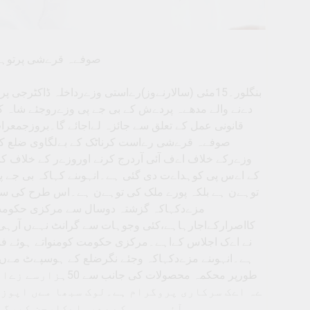
صوفےہ قرےشی پرتوہےن
بنگلور۔15مئی (سالارنےوز)رےاستی وزےرداخلہ ڈاک
دےنے والے مدھےہ پردےش کے بی جے پی وزےروجئے شاہ 
قانونی عمل کے تعلق سے جائزہ لےاجائے گا۔بروزجمعرات
صوفےہ قرےشی رےاست کرناٹک کے بےلگاوی ضلع کی
وزےرکے خلاف اےف آئی آردرج کرنے اوروزےر کے خلاف ک
کے اےس پی کوہداےت دی گئی ہے۔انہوںنے کہاکہ بی جے 
توہےن ہے بلکہ پورے ملک کی توہےن ہے۔اس طرح کی سطح
مزےدکہاکہ گزشتہ دوسال سے مرکزی حکومت 
کااصرارکےاجارہاہے،کئی وجوہات سے گرانٹ نہےں آرہی ہ
نے اےک اجلاس کےاہے۔مرکزی حکومت کومنواتے ہوئے فن
طورپر محکمہ محصول
ےہ اےک سرکاری پروگرام ہے۔لوک سبھا مےں اپوز
آئی سی سی کے صدرملےکارجن کھرگے