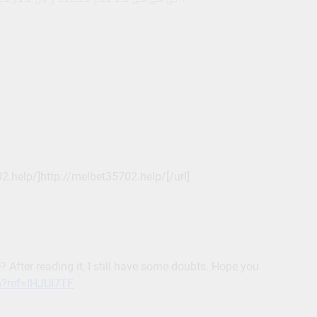
help/]http://melbet35702.help/[/url]
? After reading it, I still have some doubts. Hope you
on?ref=IHJUI7TF