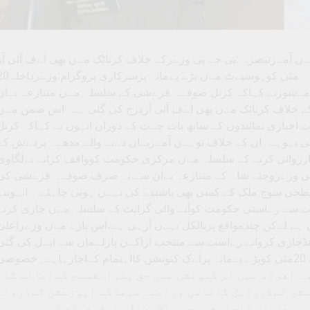
 آمےزتبصرہ :بی جے پی وزےرکے خلاف کرناٹک مےں بھی اےف آئی آر
20مئی کوہوسپےٹ مےں بڑے پےمانہ پرسرکاری پروگرام:وزےرداخلہ
ٹرجی پرمےشورنے کہاکہ کرنل صوفےہ قرےشی کے سلسلہ مےں متنازعہ بےان
کے خلاف کرناٹک مےں بھی اےف آئی آردرج کی گئی ہے۔اس ضمن مےں
 اخباری نمائندوں کے ساتھ بات چےت کے دوران انہوں نے کہاکہ کرنل
 بہوہے۔ان کے خلاف توہےن آمےزبےان دےنے والے مدھےہ پردےش کے
ارروائی کرنے کے سلسلہ مےں مرکزی حکومت کوواقف کرانے بےلگاوی
پی وزےروجئے شاہ کے متنازعہ بےان سے نہ صرف صوفےہ قرےشی کی
ی سوچ ملک کے کسی بھی باشندے کی نہےں ہونی چاہئے ۔ انہوںنے
سے رےاستی حکومت کوآنے والی گرانٹ کے سلسلہ مےں جاری کرنے
ے لےکن چندمواقع پربالکل نہےں آرہی ہے،اس بارے مےں وزےراعلیٰ
ڈجاری کروانے رےاست سے منتخب اراکےن پارلےمان سے اپےل کی گئی
ہے۔انہوںنے مزےدکہاکہ وجئے نگرضلع کے ہوسپےٹ مےں 20مئی کوبڑے پےمانہ پراےک کنونشن کااہتمام کےاجارہاہے۔خصوص
ات کی جانب سے 50ہزارسے زےادہ افراد میں اس کنونشن مےں حق پتراتقسےم کےاجائے گا۔
ےشن لےڈرراہل گاندھی ،راجےہ سبھاکے اپوزےشن لےڈرواے
 ،رےاستی انچارج سرجے والاودےگر لےڈرشرکت کررہے ہےں۔