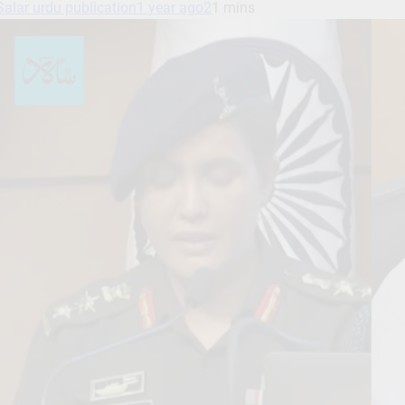
Salar urdu publication
1 year ago
2
1 mins