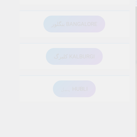
بنگلور BANGALORE
کلبرگ KALBURGI
ہبل HUBLI