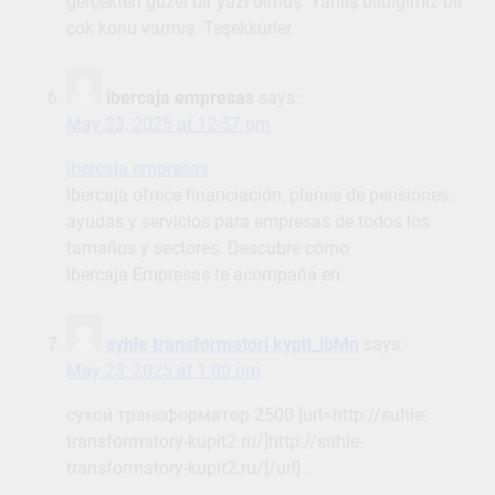
gerçekten güzel bir yazı olmuş. Yanlış bildiğimiz bir
çok konu varmış. Teşekkürler.
ibercaja empresas
says:
May 23, 2025 at 12:57 pm
ibercaja empresas
Ibercaja ofrece financiación, planes de pensiones,
ayudas y servicios para empresas de todos los
tamaños y sectores. Descubre cómo
Ibercaja Empresas te acompaña en
syhie transformatori kypit_lbMn
says:
May 23, 2025 at 1:00 pm
сухой трансформатор 2500 [url=http://suhie-
transformatory-kupit2.ru/]http://suhie-
transformatory-kupit2.ru/[/url] .