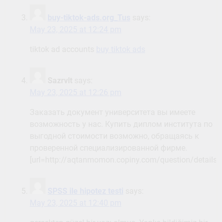
buy-tiktok-ads.org_Tus
says:
May 23, 2025 at 12:24 pm
tiktok ad accounts
buy tiktok ads
Sazrvlt
says:
May 23, 2025 at 12:26 pm
Заказать документ университета вы имеете
возможность у нас. Купить диплом института по
выгодной стоимости возможно, обращаясь к
проверенной специализированной фирме.
[url=http://aqtanmomon.copiny.com/question/details
SPSS ile hipotez testi
says:
May 23, 2025 at 12:40 pm