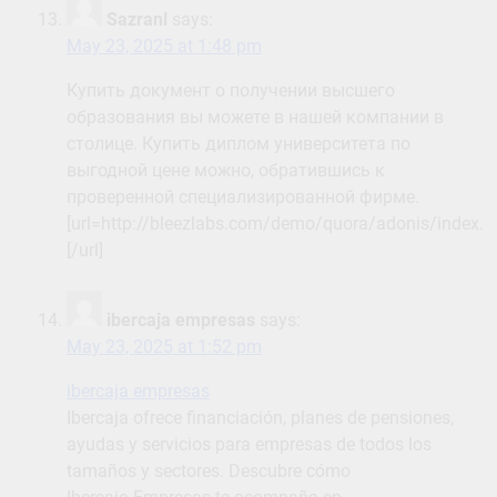
Sazranl
says:
May 23, 2025 at 1:48 pm
Купить документ о получении высшего
образования вы можете в нашей компании в
столице. Купить диплом университета по
выгодной цене можно, обратившись к
проверенной специализированной фирме.
[url=http://bleezlabs.com/demo/quora/adonis/inde
[/url]
ibercaja empresas
says:
May 23, 2025 at 1:52 pm
ibercaja empresas
Ibercaja ofrece financiación, planes de pensiones,
ayudas y servicios para empresas de todos los
tamaños y sectores. Descubre cómo