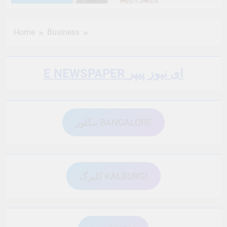
6 Months Ago
6 Months Ago
Home
Business
6 Months Ago
6 Months Ago
E NEWSPAPER ای نیوز پیپر
6 Months Ago
6 Months Ago
بنگلور BANGALORE
6 Months Ago
6 Months Ago
6 Months Ago
6 Months Ago
کلبرگ KALBURGI