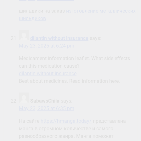
шильдики на заказ
изготовление металлических
шильдиков
dilantin without insurance
says:
May 23, 2025 at 6:24 pm
Medicament information leaflet. What side effects
can this medication cause?
dilantin without insurance
Best about medicines. Read information here.
SabawsChila
says:
May 23, 2025 at 6:35 pm
На сайте
https://hmanga.today/
представлена
манга в огромном количестве и самого
разнообразного жанра. Манга поможет