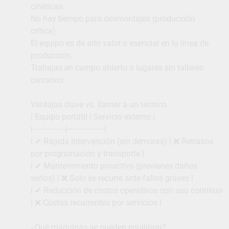
cinéticas.
No hay tiempo para desmontajes (producción
crítica).
El equipo es de alto valor o esencial en la línea de
producción.
Trabajas en campo abierto o lugares sin talleres
cercanos.
Ventajas clave vs. llamar a un técnico
| Equipo portátil | Servicio externo |
|—————-|——————|
| ✔ Rápida intervención (sin demoras) | ❌ Retrasos
por programación y transporte |
| ✔ Mantenimiento proactivo (previenes daños
serios) | ❌ Solo se recurre ante fallos graves |
| ✔ Reducción de costos operativos con uso continuo
| ❌ Costos recurrentes por servicios |
¿Qué máquinas se pueden equilibrar?