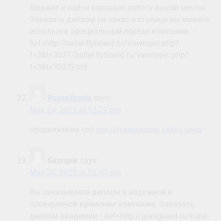
бюджет и найти хорошую работу вашей мечты.
Заказать диплом на заказ в столице вы можете
используя официальный портал компании. –
[url=http://raiter.flyboard.ru/viewtopic.php?
f=3&t=3027/]raiter.flyboard.ru/viewtopic.php?
f=3&t=3027[/url]
Russellaspix
says:
May 24, 2025 at 12:22 pm
продвижение топ
seo оптимизация сайта цена
Sazrqsw
says:
May 24, 2025 at 12:40 pm
Вы заказываете диплом в надежной и
проверенной временем компании. Заказать
диплом академии– [url=http://guruguard.ru/kupit-