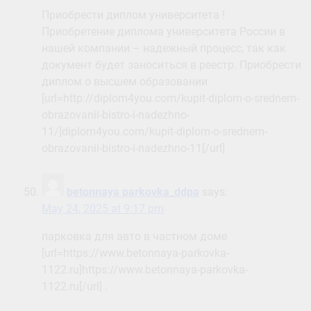
Приобрести диплом университета !
Приобретение диплома университета России в
нашей компании – надежный процесс, так как
документ будет заноситься в реестр. Приобрести
диплом о высшем образовании
[url=http://diplom4you.com/kupit-diplom-o-srednem-
obrazovanii-bistro-i-nadezhno-
11/]diplom4you.com/kupit-diplom-o-srednem-
obrazovanii-bistro-i-nadezhno-11[/url]
betonnaya parkovka_ddpa
says:
May 24, 2025 at 9:17 pm
парковка для авто в частном доме
[url=https://www.betonnaya-parkovka-
1122.ru]https://www.betonnaya-parkovka-
1122.ru[/url] .