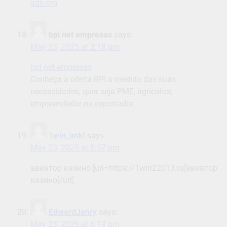
ads.org
bpi net empresas
says:
May 23, 2025 at 2:18 pm
bpi net empresas
Conheça a oferta BPI à medida das suas
necessidades, quer seja PME, agricultor,
empreendedor ou exportador.
1win_imkl
says:
May 23, 2025 at 5:37 pm
авиатор казино [url=https://1win22013.ru]авиатор
казино[/url] .
EdwardJenry
says:
May 23, 2025 at 6:19 pm