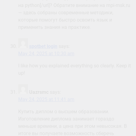
на python[/url]? Обратите внимание на mpi-msk.ru
— здесь собраны современные методики,
которые помогут быстро освоить язык и
применить знания на практике.
spotbet login
says:
May 24, 2025 at 10:30 am
I like how you explained everything so clearly. Keep it
up!
Uazrsmc
says:
May 24, 2025 at 11:41 am
Купить диплом о высшем образовании.
Изготовление диплома занимает гораздо
меньше времени, а цена при этом невысокая. В
итоге вы получаете возможность сберечь