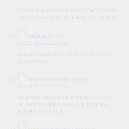
¿Necesitas ajustar el tono (más técnico) o añadir
keywords específicas? ¡Aquí estoy para ayudarte! ️
Russellaspix
says:
May 24, 2025 at 1:20 pm
дешево продвижение сайта
работы по сео
продвижению
betonnaya parkovka_jjpa
says:
May 24, 2025 at 5:15 pm
стоимость бетонирования площадки за м2
[url=betonnaya-parkovka-1122.ru]betonnaya-
parkovka-1122.ru[/url] .