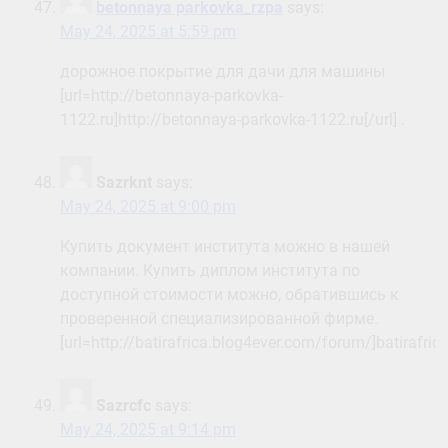
betonnaya parkovka_rzpa
says:
May 24, 2025 at 5:59 pm
дорожное покрытие для дачи для машины
[url=http://betonnaya-parkovka-
1122.ru]http://betonnaya-parkovka-1122.ru[/url] .
Sazrknt
says:
May 24, 2025 at 9:00 pm
Купить документ института можно в нашей
компании. Купить диплом института по
доступной стоимости можно, обратившись к
проверенной специализированной фирме.
[url=http://batirafrica.blog4ever.com/forum/]batirafri
Sazrcfc
says:
May 24, 2025 at 9:14 pm