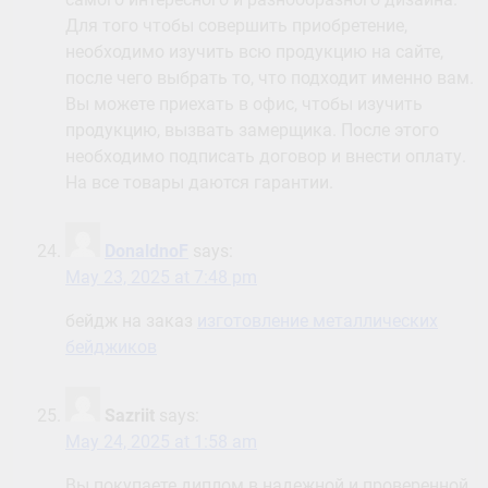
Для того чтобы совершить приобретение,
необходимо изучить всю продукцию на сайте,
после чего выбрать то, что подходит именно вам.
Вы можете приехать в офис, чтобы изучить
продукцию, вызвать замерщика. После этого
необходимо подписать договор и внести оплату.
На все товары даются гарантии.
DonaldnoF
says:
May 23, 2025 at 7:48 pm
бейдж на заказ
изготовление металлических
бейджиков
Sazriit
says:
May 24, 2025 at 1:58 am
Вы покупаете диплом в надежной и проверенной