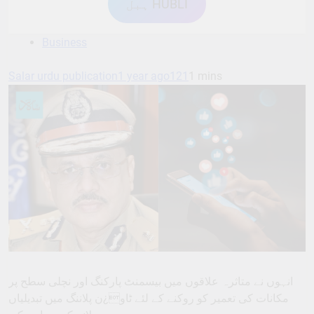
ہبل HUBLI
Business
Salar urdu publication
1 year ago
121
1 mins
انہوں نے متاثرہ علاقوں میں بیسمنٹ پارکنگ اور نچلی سطح پر
مکانات کی تعمیر کو روکنے کے لئے ٹاو¿ن پلاننگ میں تبدیلیاں