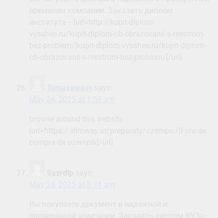
временем компании. Заказать диплом
института– [url=http://kupit-diplom-
vysshee.ru/kupit-diplom-ob-obrazovanii-s-reestrom-
bez-problem/]kupit-diplom-vysshee.ru/kupit-diplom-
ob-obrazovanii-s-reestrom-bez-problem/[/url]
Tomasawavy
says:
May 24, 2025 at 1:59 am
browse around this website
[url=https://slimway.ar/preparaty/ozempic/]Foro de
compra de ozempik[/url]
Sazrdlp
says:
May 24, 2025 at 5:34 am
Вы покупаете документ в надежной и
проверенной компании. Заказать диплом ВУЗа–