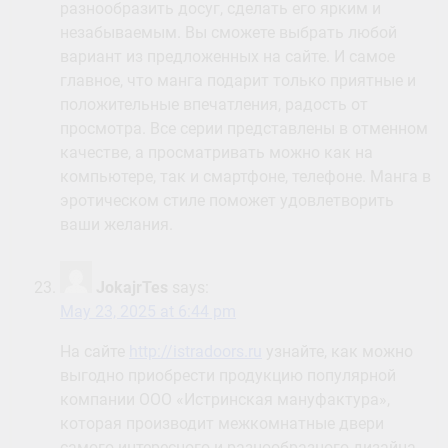
разнообразить досуг, сделать его ярким и
незабываемым. Вы сможете выбрать любой
вариант из предложенных на сайте. И самое
главное, что манга подарит только приятные и
положительные впечатления, радость от
просмотра. Все серии представлены в отменном
качестве, а просматривать можно как на
компьютере, так и смартфоне, телефоне. Манга в
эротическом стиле поможет удовлетворить
ваши желания.
JokajrTes
says:
May 23, 2025 at 6:44 pm
На сайте
http://istradoors.ru
узнайте, как можно
выгодно приобрести продукцию популярной
компании ООО «Истринская мануфактура»,
которая производит межкомнатные двери
самого интересного и разнообразного дизайна.