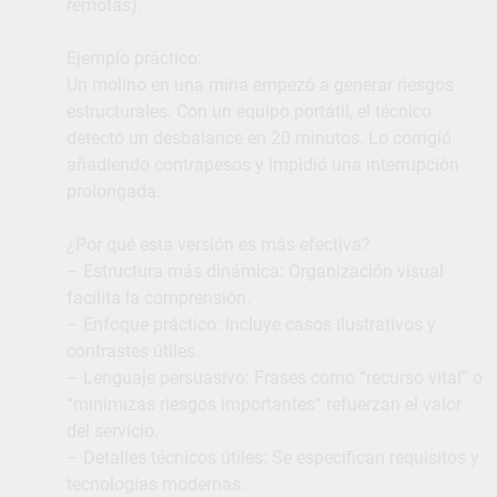
remotas).
Ejemplo práctico:
Un molino en una mina empezó a generar riesgos
estructurales. Con un equipo portátil, el técnico
detectó un desbalance en 20 minutos. Lo corrigió
añadiendo contrapesos y impidió una interrupción
prolongada.
¿Por qué esta versión es más efectiva?
– Estructura más dinámica: Organización visual
facilita la comprensión.
– Enfoque práctico: Incluye casos ilustrativos y
contrastes útiles.
– Lenguaje persuasivo: Frases como “recurso vital” o
“minimizas riesgos importantes” refuerzan el valor
del servicio.
– Detalles técnicos útiles: Se especifican requisitos y
tecnologías modernas.