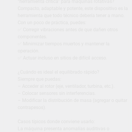
“herramienta crítica” para máquinas rotativas?
Compacto, adaptable y potente, este dispositivo es la
herramienta que todo técnico debería tener a mano.
Con un poco de práctica, puedes:
✅ Corregir vibraciones antes de que dañen otros
componentes.
✅ Minimizar tiempos muertos y mantener la
operación.
✅ Actuar incluso en sitios de difícil acceso.
¿Cuándo es ideal el equilibrado rápido?
Siempre que puedas:
– Acceder al rotor (eje, ventilador, turbina, etc.).
– Colocar sensores sin interferencias.
– Modificar la distribución de masa (agregar o quitar
contrapesos).
Casos típicos donde conviene usarlo:
La máquina presenta anomalías auditivas o