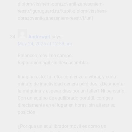
diplom-visshem-obrazovanii-zaneseniem-
reestr/]guruguard.ru/kupit-diplom-visshem-
obrazovanii-zaneseniem-reestr/[/url]
Andrewjef
says:
May 24, 2025 at 12:58 pm
Balanceo móvil en campo:
Reparación ágil sin desensamblar
Imagina esto: tu rotor comienza a vibrar, y cada
minuto de inactividad genera pérdidas. ¿Desmontar
la máquina y esperar días por un taller? Ni pensarlo.
Con un equipo de equilibrado portátil, corriges
directamente en el lugar en horas, sin alterar su
posición.
¿Por qué un equilibrador móvil es como un