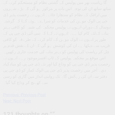
گا ریاست بھر میں پولیس کے گشتی نظام کو مستحکم کرنے کے
ساتھ ساتھ ان کی توجہ اس بات پر مرکوز ہو گی کہ بڑے شہروں
میں ٹرافک کے نظام کو سدھارا جائے۔ انہوں نے رخصت پذیر ڈی
جی پی الوک موہن کی خدمات کو سراہتے ہوئے کہا کہ گزشتہ
دوسال کے دوران انہوں نے پولیس محکمہ کی شبیہ کو کافی بہتر
بنانے کےلئے کام کیا ہے۔ انہوں نے کہا کہ سی آئی ڈی جی پی کے
طور پر انہوں نے الوک موہن کے کام کرنے کے طرےقہ کو کافی
قریب سے دیکھا ہے ان کی کوشش ہو گی کہ ان کے نقش قدم پر
چل کر ریاست کی پولیس کو بہتر بنانے کی خدمت جاری رکھیں۔
اس موقع پر محکمہ پولیس کے ٹاپ افسرموجود رہے انہوں نے
رخصت پذیر ڈی جی پی کو وداع کیا اور نئے ڈی جی پی کو مبادکباد
دی۔ آخر میں رخصت پذیر ڈی جی پی الوک کمار کو ڈی جی پی
دفتر سے ان کی رہائش گاہ تک روایتی انداز میں گاری کو رسی
سے کھےنچ کر وداع کیا گیا۔
Previous:
Previous Post
Post
Next:
Next Post
navigation
121 thoughts on “
”