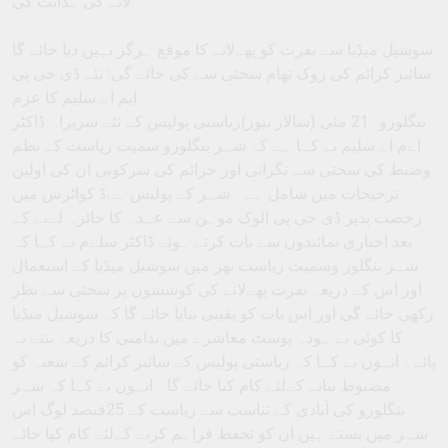
لانے کی ہدایت کی
سوشیل میڈیا سے نفرت کو پھےلانے کا موقع ہرگز نہیں دیا جائے گا
سائبر کرائم کی روک تھام سختی سے کی جائے گی: نئے ڈی جی پی
ایم اے سلیم کا عزم
بنگلورو۔21 مئی (سالار نیوز)ریاستی پولیس کے نئے سربراہ ڈاکٹر
اےم اے سلیم نے کہا ہے کہ شہر بنگلورو سمیت ریاست کے نظم
وضبط کی سختی سے نگرانی اور جرائم کی سرکوبی ان کی اولین
ترجیحات میں شامل ہے۔ شہر کے پولیس ہےڈ کواٹرس میں
رخصت پذیر ڈی جی پی الوک موہن سے عہدہ کا جائزہ لےنے کے
بعد اخباری نمائندوں سے بات کرتے ہوئے ڈاکٹر سلےم نے کہا کہ
شہر بنگلور وسمیت ریاست بھر میں سوشیل میڈیا کے استعمال
اور اس کے ذریعہ نفرت پھےلانے کی کوششوں پر سختی سے نظر
رکھی جائے گی اور اس بات کو یقینی بنایا جائے گا کہ سوشیل میڈیا
کا کوئی بے ہودہ پوسٹ معاشرے میں بدامنی کا ذریعہ بننے نہ
پائے۔ انہوں نے کہا کہ ریاستی پولیس کے سائبر کرائم کے شعبہ کو
مضبوط بنانے کےلئے کام کیا جائے گا۔ انہوں نے کہا کہ شہر
بنگلورو کی آبادی کے تناسب سے ریاست کے 25فیصد لوگ اس
شہر میں بستے ہیں ان کو تحفظ فراہم کرنے کےلئے کام کیا جائے