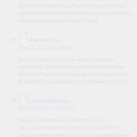
[url=http://temtehnika.ru/kupit-ofitsialnij-diplom-s-
zaneseniem-v-reestr-5/]temtehnika.ru/kupit-ofitsialnij-
diplom-s-zaneseniem-v-reestr-5/[/url]
Sazrvao
says:
May 24, 2025 at 8:29 am
Вы заказываете диплом через надежную
компанию. Приобрести диплом университета–
[url=http://logistinfo.ru/kupit-diplom-s-zaneseniem-
6/]logistinfo.ru/kupit-diplom-s-zaneseniem-6/[/url]
LeoproaMob
says:
May 24, 2025 at 10:17 am
Ищете действительно [url=https://mpi-
msk.ru/specialties/courses/professiia-python-
razrabotcik]лучшие курсы по программированию