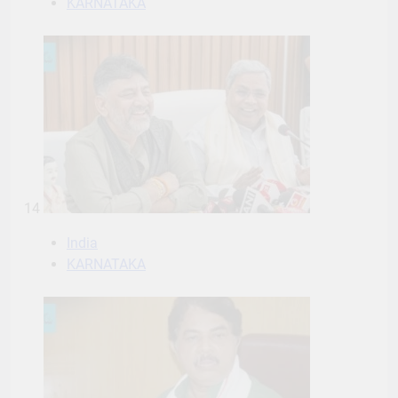
KARNATAKA
14
India
KARNATAKA