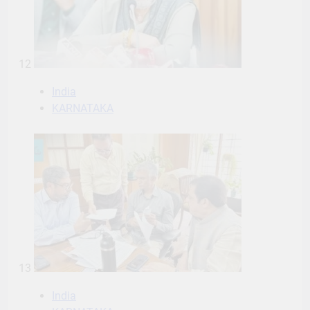
12
India
KARNATAKA
13
India