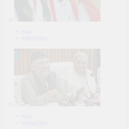
18
India
KARNATAKA
19
India
KARNATAKA