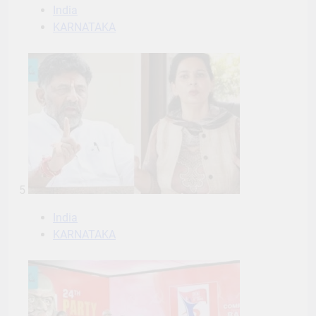
India
KARNATAKA
5
India
KARNATAKA