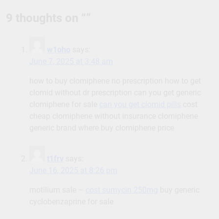
navigation
9 thoughts on “
”
w1oho
says:
June 7, 2025 at 3:48 am
how to buy clomiphene no prescription how to get
clomid without dr prescription can you get generic
clomiphene for sale
can you get clomid pills
cost
cheap clomiphene without insurance clomiphene
generic brand where buy clomiphene price
t1frv
says:
June 16, 2025 at 8:26 pm
motilium sale –
cost sumycin 250mg
buy generic
cyclobenzaprine for sale