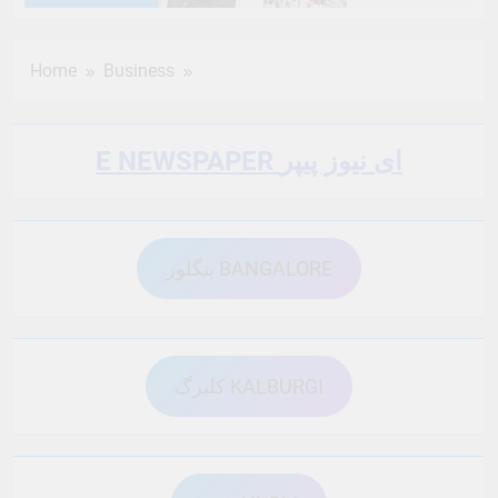
6 Months Ago
6 Months Ago
Home
Business
6 Months Ago
6 Months Ago
E NEWSPAPER ای نیوز پیپر
6 Months Ago
6 Months Ago
بنگلور BANGALORE
6 Months Ago
6 Months Ago
6 Months Ago
6 Months Ago
کلبرگ KALBURGI