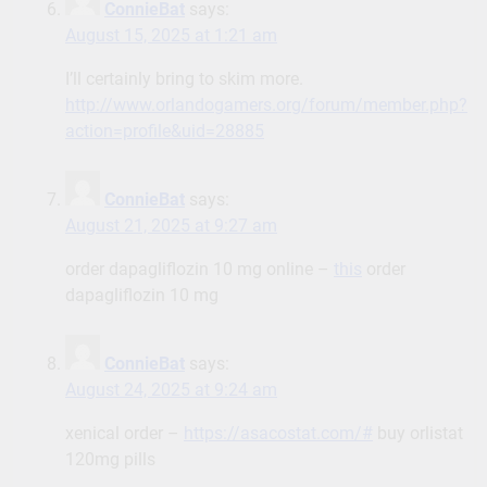
ConnieBat
says:
August 15, 2025 at 1:21 am
I’ll certainly bring to skim more.
http://www.orlandogamers.org/forum/member.php?
action=profile&uid=28885
ConnieBat
says:
August 21, 2025 at 9:27 am
order dapagliflozin 10 mg online –
this
order
dapagliflozin 10 mg
ConnieBat
says:
August 24, 2025 at 9:24 am
xenical order –
https://asacostat.com/#
buy orlistat
120mg pills