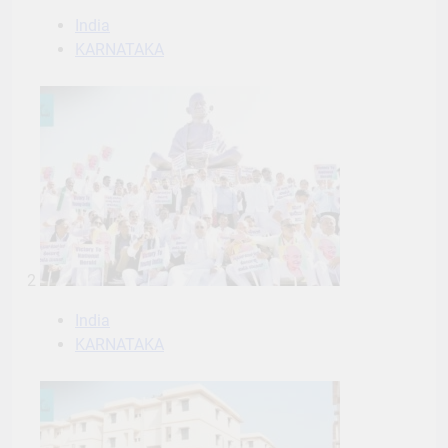
India
KARNATAKA
2
India
KARNATAKA