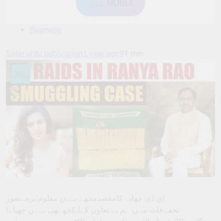
ہبل HUBLI
Business
Salar urdu publication
1 year ago
9
1 min
ای ڈی چھاپہ کامقصدمجھے نہےں معلوم:پرمےشور
تحقےقات مےں ہم نے تعاون کےا،کچھ بھی نہےں چھپاےا