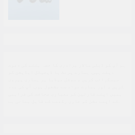
ہم آپ کو ڈیلی سالار برادری کا حصہ بننے کی دعوت
دیتے ہیں. ہمارے پرنٹ یا ڈیجیٹل ایڈیشن کو
سبسکرائب کریں ، سوشل میڈیا پر ہماری پیروی
کریں ، اور ہمارے مواد سے مشغول ہوں. آپ کی مدد
ہمیں اپنے قارئین کو معیاری صحافت کی فراہمی
کے اپنے مشن کو جاری رکھنے کے قابل بناتی ہے.