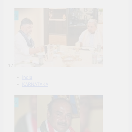
17
India
KARNATAKA