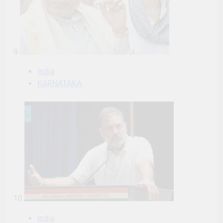
9
India
KARNATAKA
10
India