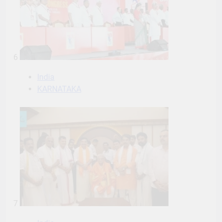
6
India
KARNATAKA
7