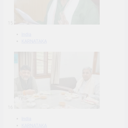
15
India
KARNATAKA
16
India
KARNATAKA