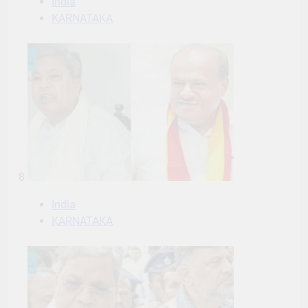
India
KARNATAKA
8
India
KARNATAKA