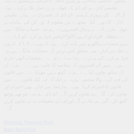
بنگلور۔22مئی (سالارنےوز)وزیر داخلہ ڈاکٹرجی پرمیشور نے اپنے
تعلیمی ادارے پر ای ڈی کے چھاپے پر ردعمل ظاہرکرتے ہوئے
کہاکہ۔ کل بروزچہارشنبہ ای ڈی کے افسران نے ہمارے تعلیمی
ادارہ کا دورہ کیا۔ مجھے نہیں معلوم کہ وہ کن کی ہدایات پر
چھاپہ مارنے آئے۔ بہرحال افسروں نے ہم سے حساب مانگا۔ میں
نے متعلقہ افرادکو انہیں اکاو¿نٹس فراہم کرنے کو کہا ہے۔
بروزجمعرات بنگلورو میں بات کرتے ہوئے انہوں نے کہا کہ انہوں
نے تعلےمی ادارہ سے متعلق کس برس کے حسابات مانگے ہیں،وہ
فراہم کرنے کی مےں نے ہداےت دے دی ہے۔ تحقیقات ابھی جاری
ہیں۔ ہمیں ان افسروں کے مقاصد کا علم نہیں ہے۔ ہم نے ان
کے ساتھ تعاون کیا ہے، ہم نے کچھ نہیں چھپایا ہے۔ میں قانون
کی قدر کرنے والا شخص ہوں، ہر ایک کے لیے ایک قانون ہے، میں
قانون کا احترام کرتا ہوں، ہماراتعلےمی ادارہ بھی احترام اور
تعاون کرے گا۔ ہم تعاون کریں گے۔ ای ڈی ہم سے جو بھی پوچھ
گچھ کرے گی ہم بتائےں گے،اورای ڈی تحقیقات مےں تعاون کریں
گے۔
Previous:
Previous Post
Post
Next:
Next Post