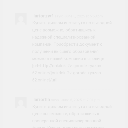
Iariorzwf
says:
June 5, 2025 at 5:58 pm
Купить диплом института по выгодной
цене возможно, обратившись к
надежной специализированной
компании. Приобрести документ о
получении высшего образования
можно в нашей компании в столице.
[url=http://orikdok-2v-gorode-ryazan-
62.online/]orikdok-2v-gorode-ryazan-
62.online[/url]
Iariorllh
says:
June 5, 2025 at 7:01 pm
Купить диплом института по выгодной
цене вы сможете, обратившись к
проверенной специализированной
фирме. Купить документ института