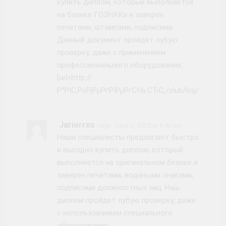
купить диплом, который выполняется
на бланке ГОЗНАКа и заверен
печатями, штампами, подписями.
Данный документ пройдет лубую
проверку, даже с применением
профессионального оборудования.
[url=http://
Р°РІС‚РѕРјРµРґРІРµРґСЊ.СЂС„/club/log/SECTIO
Jariorrxo
says:
June 6, 2025 at 6:46 am
Наши специалисты предлагают быстро
и выгодно купить диплом, который
выполняется на оригинальном бланке и
заверен печатями, водяными знаками,
подписями должностных лиц. Наш
диплом пройдет лубую проверку, даже
с использованием специального
оборудования.