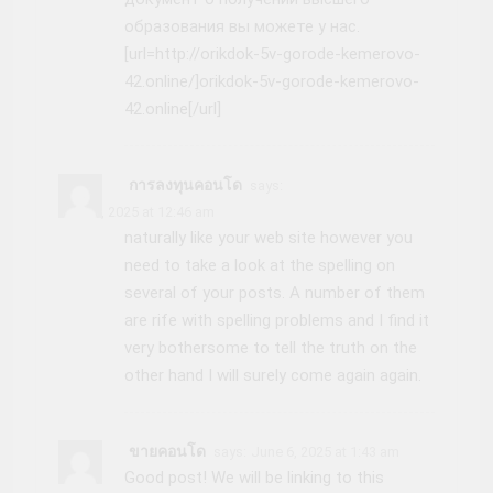
образования вы можете у нас.
[url=http://orikdok-5v-gorode-kemerovo-
42.online/]orikdok-5v-gorode-kemerovo-
42.online[/url]
การลงทุนคอนโด
says:
June 6, 2025 at 12:46 am
naturally like your web site however you
need to take a look at the spelling on
several of your posts. A number of them
are rife with spelling problems and I find it
very bothersome to tell the truth on the
other hand I will surely come again again.
ขายคอนโด
says:
June 6, 2025 at 1:43 am
Good post! We will be linking to this