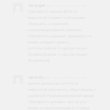
Iariorgal
says:
June 5, 2025 at 4:17 pm
Приобрести диплом ВУЗа по
невысокой стоимости возможно,
обращаясь к надежной
специализированной компании.
Приобрести документ университета
можно в нашем сервисе.
[url=http://orikdok-1v-gorode-kurgan-
45.online/]orikdok-1v-gorode-kurgan-
45.online[/url]
Iariorlfo
says:
June 5, 2025 at 4:41 pm
Купить диплом института по
невысокой цене можно, обратившись к
надежной специализированной фирме.
Приобрести документ института
можно в нашей компании в столице.