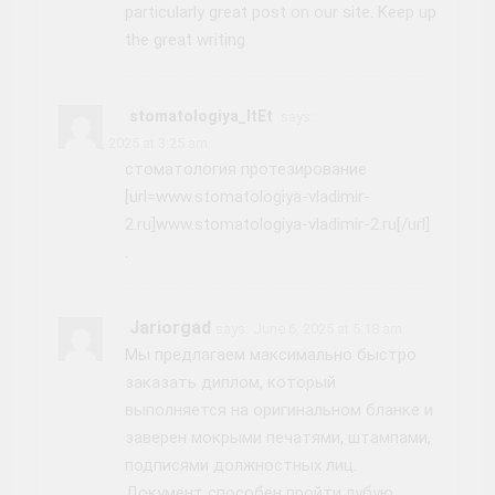
particularly great post on our site. Keep up
the great writing
stomatologiya_ltEt
says:
June 6, 2025 at 3:25 am
стоматология протезирование
[url=www.stomatologiya-vladimir-
2.ru]www.stomatologiya-vladimir-2.ru[/url]
.
Jariorgad
says:
June 6, 2025 at 5:18 am
Мы предлагаем максимально быстро
заказать диплом, который
выполняется на оригинальном бланке и
заверен мокрыми печатями, штампами,
подписями должностных лиц.
Документ способен пройти лубую