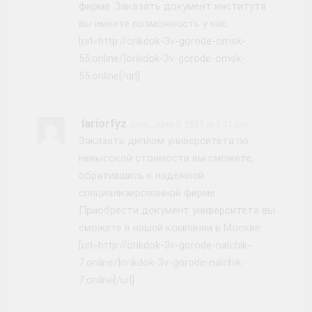
фирме. Заказать документ института
вы имеете возможность у нас.
[url=http://orikdok-3v-gorode-omsk-
55.online/]orikdok-3v-gorode-omsk-
55.online[/url]
Iariorfyz
says:
June 5, 2025 at 3:31 pm
Заказать диплом университета по
невысокой стоимости вы сможете,
обратившись к надежной
специализированной фирме.
Приобрести документ университета вы
сможете в нашей компании в Москве.
[url=http://orikdok-3v-gorode-nalchik-
7.online/]orikdok-3v-gorode-nalchik-
7.online[/url]