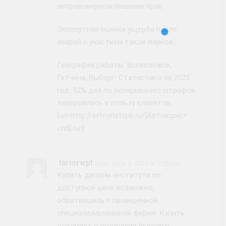
неправомерном лишении прав.
Экспертная оценка ущерба после
аварий с участием такси-парков.
География работы: Всеволожск,
Гатчина, Выборг. Статистика за 2023
год: 92% дел по оспариванию штрафов
завершились в пользу клиентов.
[url=http://avtoyristspb.ru/]Автоюрист
спб[/url]
Iariorwpl
says:
June 5, 2025 at 7:25 pm
Купить диплом института по
доступной цене возможно,
обратившись к проверенной
специализированной фирме. Купить
документ о получении высшего