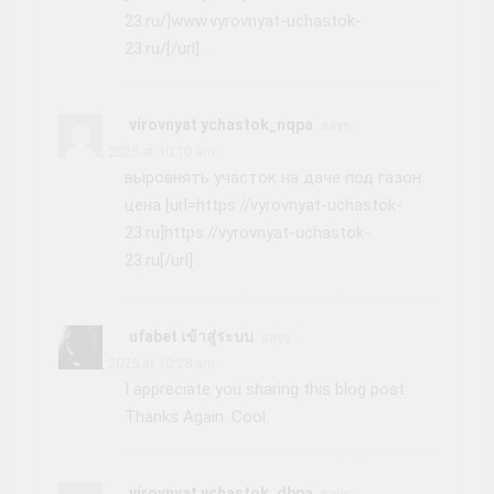
23.ru/]www.vyrovnyat-uchastok-
23.ru/[/url] .
virovnyat ychastok_nqpa
says:
June 5, 2025 at 10:10 am
выровнять участок на даче под газон
цена [url=https://vyrovnyat-uchastok-
23.ru]https://vyrovnyat-uchastok-
23.ru[/url] .
ufabet เข้าสู่ระบบ
says:
June 5, 2025 at 10:28 am
I appreciate you sharing this blog post.
Thanks Again. Cool.
virovnyat ychastok_dbpa
says: