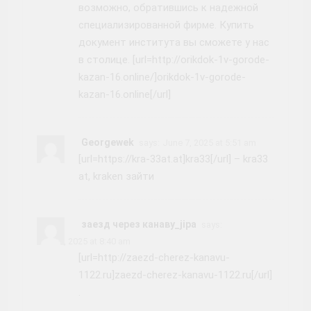
возможно, обратившись к надежной
специализированной фирме. Купить
документ института вы сможете у нас
в столице. [url=http://orikdok-1v-gorode-
kazan-16.online/]orikdok-1v-gorode-
kazan-16.online[/url]
Georgewek
says:
June 7, 2025 at 5:51 am
[url=https://kra-33at.at]kra33[/url] – kra33
at, kraken зайти
заезд через канаву_jipa
says:
June 7, 2025 at 8:40 am
[url=http://zaezd-cherez-kanavu-
1122.ru]zaezd-cherez-kanavu-1122.ru[/url]
.