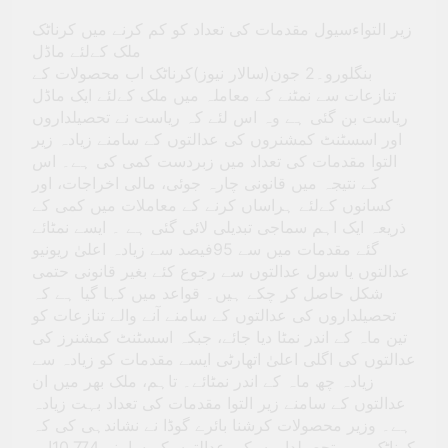
زیر التواءسیول مقدمات کی تعداد کو کم کرنے میں کرناٹک
ملک کےلئے ماڈل
بنگلورو۔2 جون(سالار نیوز)کرناٹک اب محصولات کے
تنازعات سے نمٹنے کے معاملہ میں ملک کےلئے ایک ماڈل
ریاست بن گئی ہے وہ اس لئے کہ ریاست نے تحصیلداروں
اور اسسٹنٹ کمشنروں کی عدالتوں کے سامنے زیادہ زیر
التوا مقدمات کی تعداد میں زبردست کمی کی ہے۔ اس
کے نتیجہ میں قانونی چارہ جوئی، مالی اخراجات، اور
کسانوں کےلئے ہراساں کرنے کے معاملات میں کمی کے
ذریعہ ایک اہم سماجی تبدیلی لائی گئی ہے ۔ ایسے نمٹائے
گئے مقدمات میں سے 95فیصد سے زیادہ اعلیٰ ریونیو
عدالتوں یا سول عدالتوں سے رجوع کئے بغیر قانونی حتمی
شکل حاصل کر چکے ہیں۔ قواعد میں کہا گیا ہے کہ
تحصیلداروں کی عدالتوں کے سامنے آنے والے تنازعات کو
تین ماہ کے اندر نمٹا دیا جائے، جبکہ اسسٹنٹ کمشنرز کی
عدالتوں کی اگلی اعلیٰ اتھارٹی ایسے مقدمات کو زیادہ سے
زیادہ چھ ماہ کے اندر نمٹائے۔ تاہم، ملک بھر میں ان
عدالتوں کے سامنے زیر التوا مقدمات کی تعداد بہت زیادہ
ہے۔ وزیر محصولات کرشنا بائرے گوڈا نے نشاندہی کی کہ
کرناٹک میں تحصیلداروں کی عدالتوں کے سامنے 10,774اور