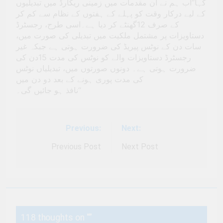
کہا”اب ہم نے ان مقدمات میں زمینی ریکارڈ میں تبدیلیوں
کے لیے درکار وقت کو پہلے کے ہفتوں کے نظام سے کم کر
کے صرف 12گھنٹے کر دیا ہے۔اسی طرح، رجسٹرڈ
دستاویزات پر مشتمل ملکیت میں تبدیلی کی صورت میں،
سات دن کے نوٹس پیریڈ کی ضرورت ہوتی ہے جبکہ غیر
رجسٹرڈ دستاویزات والے کو نوٹس کی مدت 15دن کی
ضرورت ہوتی ہے۔ دونوں صورتوں میں، تبدیلیاں نوٹس
کی مدت پوری ہونے کے بعد دو دن میں
نافذ ہو جائیں گی۔“
Previous:
Next:
Post
navigation
Previous Post
Next Post
118 thoughts on “
”