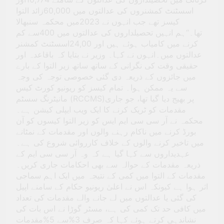
اسسٹنٹ کمشنروں کی عدالتوں میں 60,000زائد التوا
کیسز تھے جب انہوں نے 2023میں محکمہ سنبھالا
تھا۔“ہم انہیں تحصیلداروں کی عدالتوں میں 400سے کم
کرنے میں کامیاب ہوئے ہیں اور 24,00اسسٹنٹ کمشنر
عدالتوں میں۔انہوں نے کہا۔ وزیر نے بتایا کہ باقاعدہ اور
حقیقی وقت کی نگرانی کے ساتھ ساتھ زیر التوا کے بارے
میں جائزوں کے ذریعہ دی گئی خصوصی توجہ کی وجہ
سے یہ ممکن ہوا۔ تمام کیسز کو ریونیو کورٹ کیس
مانیٹرنگ سسٹم (RCCMS)پر بھیج دیا گیا تھا، جو جاری
مقدمات کو ٹریک کرنے کا ایک ویب ایپلی کیشن ہے۔
محکمہ نے آر سی سی ایم ایس کو زیر التوا کیسوں کو آن
بورڈ کرنے میں ناکام رہنے والوں اور مقدمات کے نمٹانے
میں تاخیر کرنے والوں کے خلاف کارروائی شروع کی ہے۔
عہدیداروں سے کہا گیا ہے کہ وہ آر سی سی ایم کے
ذریعہ مقدمات کے حوالہ سے بھی احکامات جاری کریں۔
مقدمات کے التوا میں کمی کے نتیجہ میں ایک اہم سماجی
اثر ہوا ہے کیونکہ اس نے اعلیٰ ریونیو حکام کے سامنے اپیل
کی گئی یا عدالتوں میں لے جانے والے مقدمات کی تعداد
میں کافی حد تک کمی کی ہے، مسٹر گوڑا نے اس بات کی
نشاندہی کرتے ہوئے کہا کہ صرف 3%سے 5%مقدمات