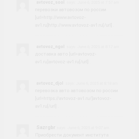
avtovoz_sool
says:
June 6, 2025 at 7:57 am
перевозки автовозом по россии
[url=http://www.avtovoz-
av1.ru]http://www.avtovoz-av1.ru[/url] .
avtovoz_ngol
says:
June 6, 2025 at 8:17 am
доставка авто [url=avtovoz-
av1.ru]avtovoz-av1.ru[/url] .
avtovoz_djol
says:
June 6, 2025 at 8:18 am
перевозка авто автовозом по россии
[url=https://avtovoz-av1.ru/]avtovoz-
av1.ru[/url] .
Sazrgbr
says:
June 6, 2025 at 9:07 am
Приобрести документ института