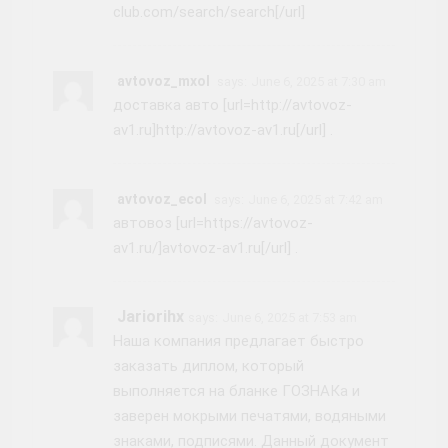
club.com/search/search[/url]
avtovoz_mxol
says:
June 6, 2025 at 7:30 am
доставка авто [url=http://avtovoz-
av1.ru]http://avtovoz-av1.ru[/url] .
avtovoz_ecol
says:
June 6, 2025 at 7:42 am
автовоз [url=https://avtovoz-
av1.ru/]avtovoz-av1.ru[/url] .
Jariorihx
says:
June 6, 2025 at 7:53 am
Наша компания предлагает быстро
заказать диплом, который
выполняется на бланке ГОЗНАКа и
заверен мокрыми печатями, водяными
знаками, подписями. Данный документ