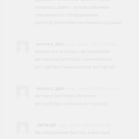
проверку, даже с использованием
специального оборудования.
[url=http://bestseller.bestforums.org/viewtopic.p
avtovoz_blol
says:
June 6, 2025 at 6:06 am
перевозка легковых автомобилей
автовозом [url=https://www.avtovoz-
av1.ru]https://www.avtovoz-av1.ru[/url] .
avtovoz_gbol
says:
June 6, 2025 at 6:19 am
автовоз [url=https://avtovoz-
av1.ru/]https://avtovoz-av1.ru/[/url] .
Jarioryir
says:
June 6, 2025 at 6:23 am
Мы предлагаем быстро и выгодно