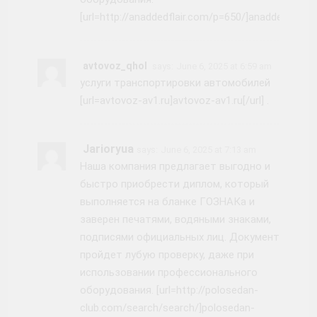
[url=http://anaddedflair.com/p=650/]anaddedflair.c
avtovoz_qhol
says:
June 6, 2025 at 6:59 am
услуги транспортировки автомобилей
[url=avtovoz-av1.ru]avtovoz-av1.ru[/url] .
Jarioryua
says:
June 6, 2025 at 7:13 am
Наша компания предлагает выгодно и
быстро приобрести диплом, который
выполняется на бланке ГОЗНАКа и
заверен печатями, водяными знаками,
подписями официальных лиц. Документ
пройдет лубую проверку, даже при
использовании профессионального
оборудования. [url=http://polosedan-
club.com/search/search/]polosedan-