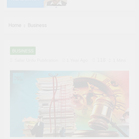
6 Months Ago
Home
Business
6 Months Ago
6 Months Ago
BUSINESS
6 Months Ago
118
Salar Urdu Publication
1 Year Ago
1 Mins
6 Months Ago
6 Months Ago
6 Months Ago
6 Months Ago
6 Months Ago