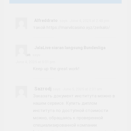
Alfreddrato
says:
June 4, 2025 at 2:48 pm
такой
https://marvilcasino.xyz/zerkalo/
JalaLive siaran langsung Bundesliga
Jerman
says:
June 4, 2025 at 5:01 pm
Keep up the great work!
Sazrodj
says:
June 5, 2025 at 2:31 am
Заказать документ института можно в
нашем сервисе. Купить диплом
института по доступной стоимости
можно, обращаясь к проверенной
специализированной компании.