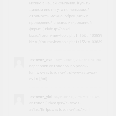
можно в нашей компании. Купить
диплом института по невысокой
стоимости можно, обращаясь к
проверенной специализированной
фирме. [url=http://baikal-
biz.ru/forum/viewtopic.phpf=15&t=103839/]baikal-
biz.ru/forum/viewtopic.phpf=15&t=103839[/url]
avtovoz_dvol
says:
June 6, 2025 at 10:03 am
перевозки автовозом по россии
[url=www.avtovoz-av1.ru]www.avtovoz-
av1.ru[/url] .
avtovoz_ylol
says:
June 6, 2025 at 11:09 am
автовоз [url=https://avtovoz-
av1.ru/]https://avtovoz-av1.ru/[/url] .