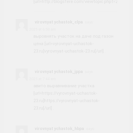
[url=http://blogsfere.com/viewtopic.phpt=229887/
virovnyat ychastok_clpa
says:
June 5, 2025 at 6:58 am
выровнять участок на даче под газон
цена [url=vyrovnyat-uchastok-
23.ru]vyrovnyat-uchastok-23.ru[/url] .
virovnyat ychastok_jppa
says:
June 5, 2025 at 7:44 am
авито выравнивание участка
[url=https://vyrovnyat-uchastok-
23.ru]https://vyrovnyat-uchastok-
23.ru[/url] .
virovnyat ychastok_hbpa
says: