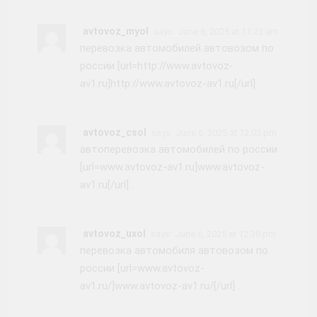
avtovoz_myol
says:
June 6, 2025 at 11:23 am
перевозка автомобилей автовозом по
россии [url=http://www.avtovoz-
av1.ru]http://www.avtovoz-av1.ru[/url] .
avtovoz_csol
says:
June 6, 2025 at 12:03 pm
автоперевозка автомобилей по россии
[url=www.avtovoz-av1.ru]www.avtovoz-
av1.ru[/url] .
avtovoz_uxol
says:
June 6, 2025 at 12:38 pm
перевозка автомобиля автовозом по
россии [url=www.avtovoz-
av1.ru/]www.avtovoz-av1.ru/[/url] .