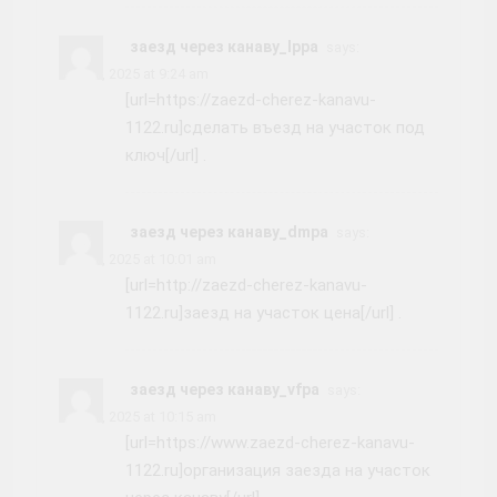
заезд через канаву_lppa
says:
June 7, 2025 at 9:24 am
[url=https://zaezd-cherez-kanavu-
1122.ru]сделать въезд на участок под
ключ[/url] .
заезд через канаву_dmpa
says:
June 7, 2025 at 10:01 am
[url=http://zaezd-cherez-kanavu-
1122.ru]заезд на участок цена[/url] .
заезд через канаву_vfpa
says:
June 7, 2025 at 10:15 am
[url=https://www.zaezd-cherez-kanavu-
1122.ru]организация заезда на участок