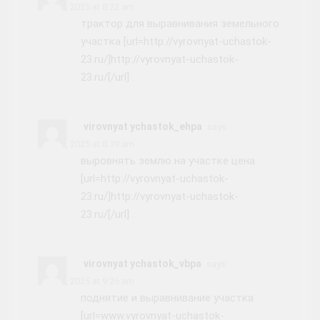
June 5, 2025 at 8:22 am
трактор для выравнивания земельного
участка [url=http://vyrovnyat-uchastok-
23.ru/]http://vyrovnyat-uchastok-
23.ru/[/url] .
virovnyat ychastok_ehpa
says:
June 5, 2025 at 8:39 am
выровнять землю на участке цена
[url=http://vyrovnyat-uchastok-
23.ru/]http://vyrovnyat-uchastok-
23.ru/[/url] .
virovnyat ychastok_vbpa
says:
June 5, 2025 at 9:26 am
поднятие и выравнивание участка
[url=www.vyrovnyat-uchastok-