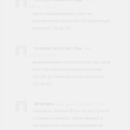
June 5, 2025 at 10:51 am
авито выравнивание участка
[url=vyrovnyat-uchastok-23.ru]vyrovnyat-
uchastok-23.ru[/url] .
virovnyat ychastok_ntpa
says:
June 5, 2025 at 11:07 am
выравнивание грунта на участке цена
[url=http://www.vyrovnyat-uchastok-
23.ru]http://www.vyrovnyat-uchastok-
23.ru[/url] .
Iariorqeu
says:
June 5, 2025 at 3:27 pm
Заказать диплом ВУЗа по доступной
стоимости можно, обратившись к
проверенной специализированной