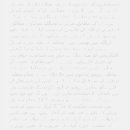
تحصیلداروں کی عدالتوں کے ذریعہ نمٹائے جانے کے بعد اپیل
کے لیے گئے ہیں۔ انہوں نے مشاہدہ کیا کہ کسان اب بار
بار ریونیو دفاتر جانے کے بجائے اپنے کام پر توجہ دے سکتے
ہیں۔ ان کے مطابق، مرکز نے مختلف سرکاری میٹنگوں
کے دوران کرناٹک کی کامیابی کو تسلیم کیا ہے، جبکہ کچھ
ریاستوں نے اس کے تجربے سے سیکھنے کے لیے اپنی ٹیمیں
کرناٹک میں بھیجی ہیں۔ محکمہ نے ملک میں پہلی بار
ریونیو کورٹ مینجمنٹ سسٹم کے اینڈ ٹو اینڈ ڈیجیٹل
انٹیگریشن کو یقینی بنایا ہے جس سے شفافیت، جوابدہی،
اور فوری کارروائی ہوئی ہے۔ اس نظام کے تحت، اگر
متاثرہ فریق اعتراضات اٹھاتے ہیں تو معاملہ خود بخود
متعلقہ ریونیو عدالتوں میں چلا جاتا ہے۔ یہ نظام متعلقہ
فریقین کو اس قابل بناتا ہے کہ وہ کیس کی صورتحال آن
لائن دیکھ سکیں۔ ریونیو عدالتوں کو ڈیجیٹل فارمیٹ میں
احکامات جاری کرنے ہوں گے جو خود بخود RTCsمیں نافذ
ہوں گے۔ محکمہ نے آٹو میوٹیش کا ایک نظام متعارف
کرایا ہے جس کے تحت RTCsمیں تبدیلیاں (ملکیت کی
تبدیلی کے علاوہ) خود بخود اثر انداز ہوتی ہیں بغیر کسی
درخواست کو جمع کرانے یا نو شعبوں کے حوالے سے دفاتر
کے جسمانی دورے کرنے کی ضرورت کے بغیر۔ وزیر نے