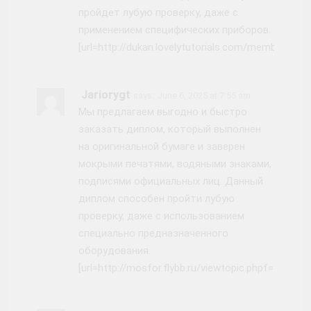
пройдет лубую проверку, даже с
применением специфических приборов.
[url=http://dukan.lovelytutorials.com/member.php
Jariorygt
says:
June 6, 2025 at 7:55 am
Мы предлагаем выгодно и быстро
заказать диплом, который выполнен
на оригинальной бумаге и заверен
мокрыми печатями, водяными знаками,
подписями официальных лиц. Данный
диплом способен пройти лубую
проверку, даже с использованием
специально предназначенного
оборудования.
[url=http://mosfor.flybb.ru/viewtopic.phpf=2&t=78