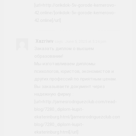
[url=http://orikdok-5v-gorode-kemerovo-
42.online/]orikdok-5v-gorode-kemerovo-
42.online[/url]
Xazriwv
says:
June 5, 2025 at 5:24 pm
Заказать диплом о высшем
образовании!
Мы изготавливаем дипломы
психологов, юристов, экономистов и
других профессий по приятным ценам.
Вы заказываете документ через
надежную фирму. :
[url=http://jamesrodriguezclub.com/read-
blog/7280_diplom-kupit-
ekaterinburg.html/]jamesrodriguezclub.com/read-
blog/7280_diplom-kupit-
ekaterinburg.html[/url]