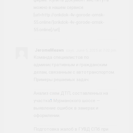
можно в нашем сервисе.
[url=http://orikdok-4v-gorode-omsk-
55.online/]orikdok-4v-gorode-omsk-
55.online[/url]
JeromeMeawn
says:
June 5, 2025 at 7:02 pm
Команда специалистов по
административным и гражданским
делам, связанным с автотранспортом.
Примеры решаемых задач:
Анализ схем ДТП, составленных на
участках Мурманского шоссе —
выявление ошибок в замерах и
оформлении.
Подготовка жалоб в ГУВД СПб при