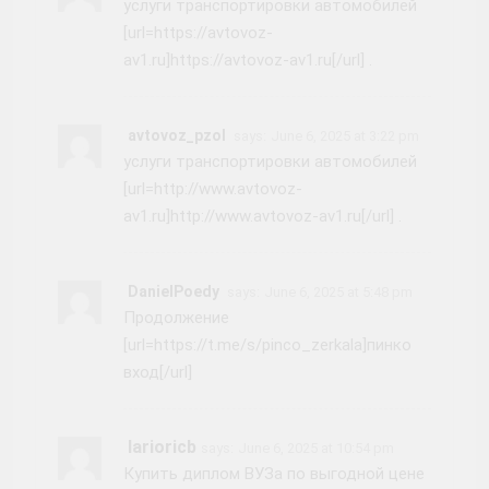
услуги транспортировки автомобилей
[url=https://avtovoz-
av1.ru]https://avtovoz-av1.ru[/url] .
avtovoz_pzol
says:
June 6, 2025 at 3:22 pm
услуги транспортировки автомобилей
[url=http://www.avtovoz-
av1.ru]http://www.avtovoz-av1.ru[/url] .
DanielPoedy
says:
June 6, 2025 at 5:48 pm
Продолжение
[url=https://t.me/s/pinco_zerkala]пинко
вход[/url]
Iarioricb
says:
June 6, 2025 at 10:54 pm
Купить диплом ВУЗа по выгодной цене