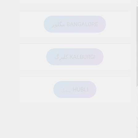
بنگلور BANGALORE
کلبرگ KALBURGI
ہبل HUBLI