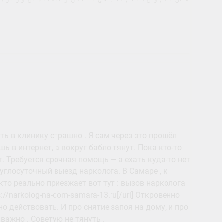
ить в клинику страшно . Я сам через это прошёл
шь в интернет, а вокруг бабло тянут. Пока кто-то
 Требуется срочная помощь — а ехать куда-то нет
руглосуточный выезд нарколога. В Самаре , к
кто реально приезжает вот тут : вызов нарколога
s://narkolog-na-dom-samara-13.ru[/url] Откровенно
но действовать. И про снятие запоя на дому, и про
ажно . Советую не тянуть .