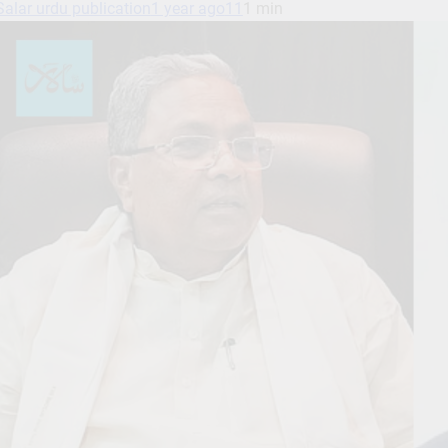
Salar urdu publication
1 year ago
11
1 min