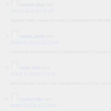
mostbet_epsn
says:
July 20, 2026 at 7:46 pm
mostbet лайв ставка [url=https://mostbet06093.online]ht
vavada_xwMa
says:
August 9, 2026 at 12:12 am
vavada ios [url=vavada09537.help]vavada09537.help[/url
plinko_doPi
says:
August 9, 2026 at 1:16 am
plinko domain bd [url=http://plinko08542.icu/]http://plink
mostbet_jtSa
says:
August 9, 2026 at 1:16 am