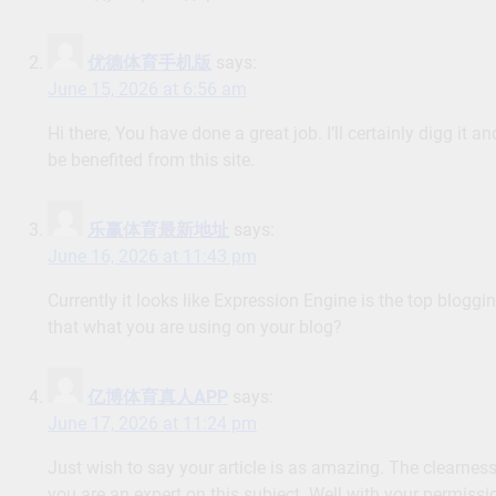
优德体育手机版
says:
June 15, 2026 at 6:56 am
Hi there, You have done a great job. I’ll certainly digg it 
be benefited from this site.
乐赢体育最新地址
says:
June 16, 2026 at 11:43 pm
Currently it looks like Expression Engine is the top bloggi
that what you are using on your blog?
亿博体育真人APP
says:
June 17, 2026 at 11:24 pm
Just wish to say your article is as amazing. The clearnes
you are an expert on this subject. Well with your permiss