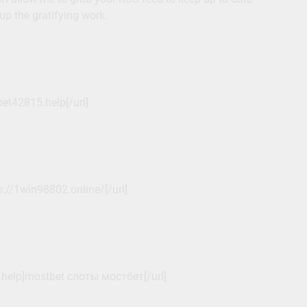
up the gratifying work.
bet42815.help[/url]
://1win98802.online/[/url]
help]mostbet слоты мостбет[/url]