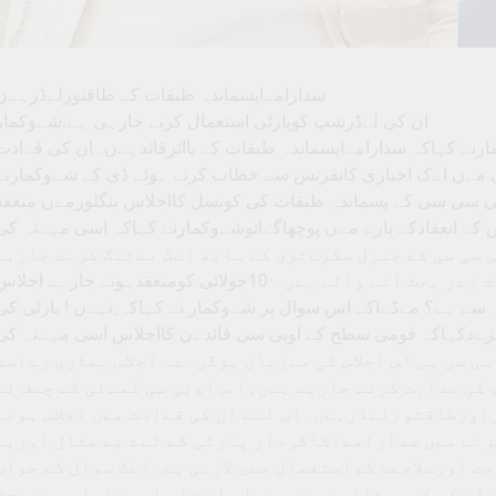
سدارامےاپسماندہ طبقات کے طاقتورلےڈرہےں
ان کی لےڈرشپ کوپارٹی استعمال کرنے جارہی ہے:شےوکمار
 شےوکمارنے کہاکہ سدارامےاپسماندہ طبقات کے بااثرقائدہےں۔ان کی قےادت
 مےں اےک اخباری کانفرنس سے خطاب کرتے ہوئے ڈی کے شےوکمارنے
ہاکہ اسی مہےنہ کی 15تارےخ کواے آئی سی سی کے پسماندہ طبقات کی کونسل کااجلاس بنگلورمےں منعق
 انعقادکے بارے مےں پوچھاگےاتوشےوکمارنے کہاکہ اسی مہےنہ کی
10سی سی کے جنرل سکرےٹری کے ساتھ اےک مےٹنگ کرنے جارہے
ہےں۔اس مےں پارٹی سے متعلق معاملات زےر بحث آنے والے ہےں۔ 10جولائی کومنعقدہونے جارہے اجلا
سے ہے؟ مےڈےاکے اس سوال پر شےوکمار نے کہاکہ ِنہےں ! پارٹی کی
مزےدکہاکہ قومی سطح کے اوبی سی قائدےن کااجلاس اسی مہےنہ کی
15 سی ہی اس اجلاس کی مےزبان ہوگی۔ےہ اجلاس ہماری رےاست
س کی صدارت کرنے جارہے ہےں۔ا س اوبی سی کمےٹی کے چےف نہ
ورطاقتورلےڈرہےں۔اس لےے ان کی قےادت مےں اجلاس ہونے
نے مےں سدارامےاکاکردار پارٹی کے لےے بے مثال اوربے
ت اورصلاحےت کواستعمال مےں لارہی ہے۔اےک سوال کے جواب
لیٰ کی کرسی خالی نہےں ہے۔اس لےے اب اس معاملہ مےں بحث