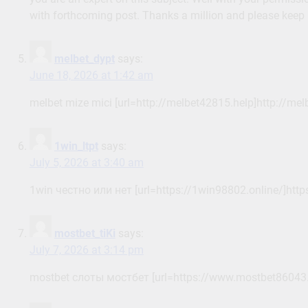
with forthcoming post. Thanks a million and please keep 
melbet_dypt
says:
June 18, 2026 at 1:42 am
melbet mize mici [url=http://melbet42815.help]http://mel
1win_ltpt
says:
July 5, 2026 at 3:40 am
1win честно или нет [url=https://1win98802.online/]https
mostbet_tiKi
says:
July 7, 2026 at 3:14 pm
mostbet слоты мостбет [url=https://www.mostbet86043.