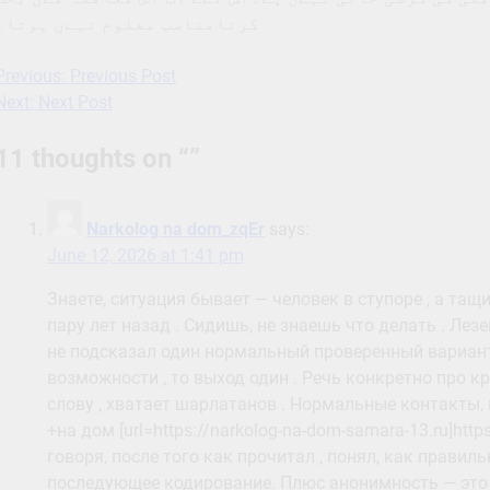
کرنامناسب معلوم نہےں ہوتا۔
Previous:
Previous Post
Post
Next:
Next Post
navigation
11 thoughts on “
”
Narkolog na dom_zqEr
says:
June 12, 2026 at 1:41 pm
Знаете, ситуация бывает — человек в ступоре , а тащ
пару лет назад . Сидишь, не знаешь что делать . Лезе
не подсказал один нормальный проверенный вариант.
возможности , то выход один . Речь конкретно про к
слову , хватает шарлатанов . Нормальные контакты, 
+на дом [url=https://narkolog-na-dom-samara-13.ru]http
говоря, после того как прочитал , понял, как правиль
последующее кодирование. Плюс анонимность — это в