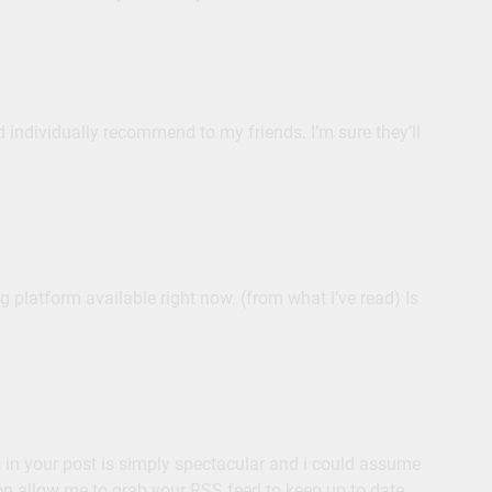
and individually recommend to my friends. I’m sure they’ll
ng platform available right now. (from what I’ve read) Is
s in your post is simply spectacular and i could assume
ion allow me to grab your RSS feed to keep up to date