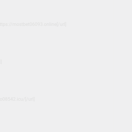
tps://mostbet06093.online[/url]
]
o08542.icu/[/url]