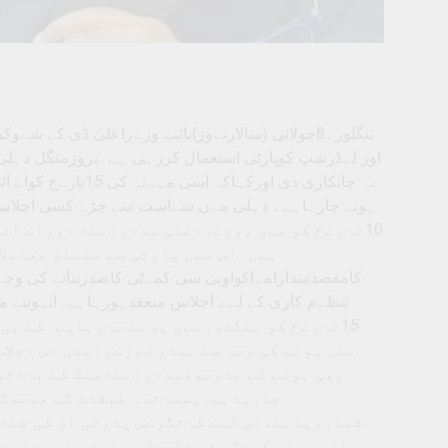
بنگلور۔8جولائی (سالارنےوز)نائب وزےراعلیٰ ڈی کے
اور لےڈرشپ کوپارٹی استعمال کررہی ہے۔بروزمنگل دہلی
ےہ جانکاری دی اورک
ہونے جارہاہے۔ دہلی مےں سےاست سے جڑے کسی اجلاس کے
تارےخ کو مےں ،وزےراعلیٰ سدارامےا اوراے آئی 
کامقصدسدارامےاکواوبی سی کمےٹی کاصدربنانے کی وجہ 
تنظےم کاری کے لےے اجلاس منعقدہورہاہے۔انہوںنے 
تارےخ کو بنگلورمےں ہونے جارہاہے۔کے پی سی
مےں ہونے کی وجہ سے ہمارے وزےراعلیٰ اس اجلا
بھی ہونے کے باوجودسدارامےاملک کے بااثرا
جارہاہے۔پسماندہ طبقات کے متحدکر
شماررہاہے۔اس لےے کانگرےس پارٹی ان کی قےاد
مےں انہو ںنے کہاکہ فی الحال رےاست مےں وزےراع