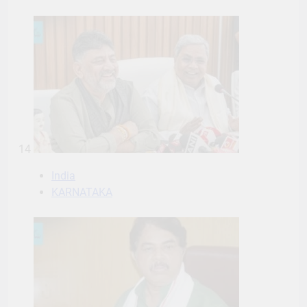
14
India
KARNATAKA