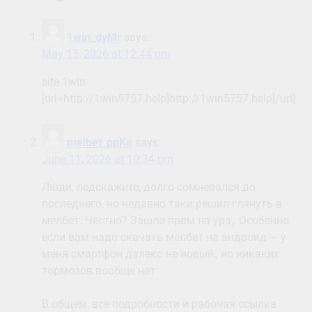
1win_dyMr
says:
May 15, 2026 at 12:44 pm
site 1win
[url=http://1win5757.help]http://1win5757.help[/url]
melbet_ppKa
says:
June 11, 2026 at 10:34 pm
Люди, подскажите, долго сомневался до
последнего, но недавно таки решил глянуть в
мелбет. Честно? Зашло прям на ура,. Особенно
если вам надо скачать мелбет на андроид — у
меня смартфон далеко не новый,, но никаких
тормозов вообще нет.
В общем, все подробности и рабочая ссылка