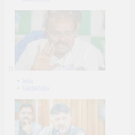
11
India
KARNATAKA