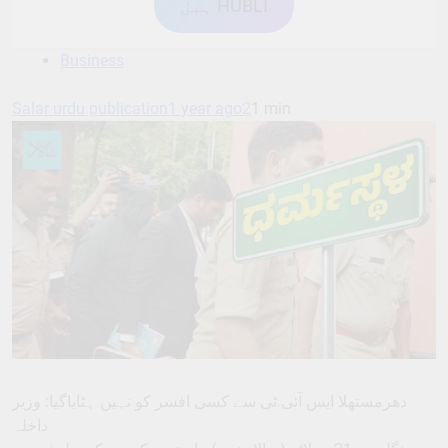
ہبل HUBLI
Business
Salar urdu publication
1 year ago
2
1 min
دھرمستھلا ایس آئی ٹی سے کسی افسر کو نہیں ہٹایاگیا: وزیر
داخلہ