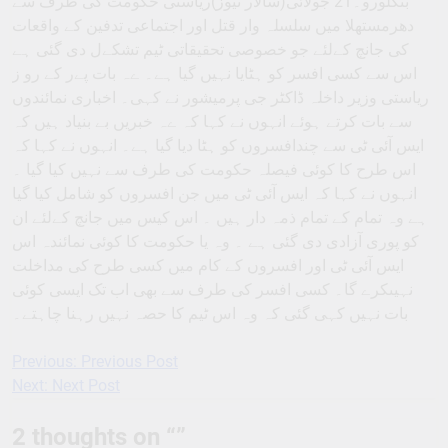
بنگلورو۔21 جولائی(سالار نیوز)ریاستی حکومت کی طرف سے
دھرمستھلا میں سلسلہ وار قتل اور اجتماعی تدفین کے واقعات
کی جانچ کےلئے جو خصوصی تحقیقاتی ٹیم تشکےل دی گئی ہے
اس سے کسی افسر کو ہٹایا نہیں گیا ہے۔ ےہ بات پےر کے رو ز
ریاستی وزیر داخلہ ڈاکٹر جی پرمیشور نے کہی۔ اخباری نمائندوں
سے بات کرتے ہوئے انہوں نے کہا کہ ےہ خبریں بے بنیاد ہیں کہ
ایس آئی ٹی سے چندافسروں کو ہٹا دیا گیا ہے۔ انہوں نے کہا کہ
اس طرح کا کوئی فیصلہ حکومت کی طرف سے نہیں کیا گیا ۔
انہوں نے کہا کہ ایس آئی ٹی میں جن افسروں کو شامل کیا گیا
ہے وہ تمام کے تمام ذمہ دار ہیں ۔ اس کیس میں جانچ کےلئے ان
کو پوری آزادی دی گئی ہے ۔ وہ یا حکومت کا کوئی نمائندہ اس
ایس آئی ٹی اور افسروں کے کام میں کسی طرح کی مداخلت
نہیںکرے گا۔ کسی افسر کی طرف سے بھی اب تک ایسی کوئی
بات نہیں کہی گئی کہ وہ اس ٹیم کا حصہ نہیں رہنا چاہتے۔
Previous:
Previous Post
Post
Next:
Next Post
navigation
2 thoughts on “
”