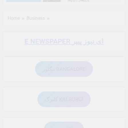
6 Months Ago
6 Months Ago
Home
Business
6 Months Ago
6 Months Ago
E NEWSPAPER ای نیوز پیپر
6 Months Ago
6 Months Ago
بنگلور BANGALORE
6 Months Ago
6 Months Ago
6 Months Ago
6 Months Ago
کلبرگ KALBURGI