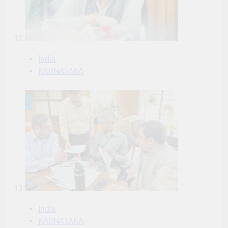
12
India
KARNATAKA
13
India
KARNATAKA