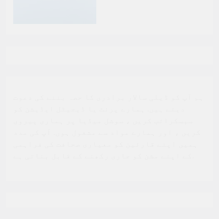
ہم آپ کو ڈیلی سالار برادری کا حصہ بننے کی دعوت
دیتے ہیں. ہمارے پرنٹ یا ڈیجیٹل ایڈیشن کو
سبسکرائب کریں ، سوشل میڈیا پر ہماری پیروی
کریں ، اور ہمارے مواد سے مشغول ہوں. آپ کی مدد
ہمیں اپنے قارئین کو معیاری صحافت کی فراہمی
کے اپنے مشن کو جاری رکھنے کے قابل بناتی ہے.