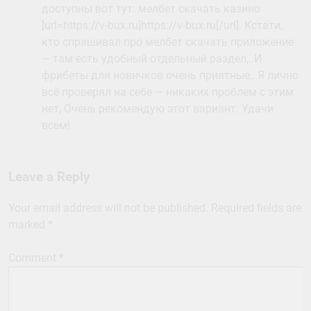
доступны вот тут: мелбет скачать казино
[url=https://v-bux.ru]https://v-bux.ru[/url]. Кстати,
кто спрашивал про мелбет скачать приложение
— там есть удобный отдельный раздел,. И
фрибеты для новичков очень приятные,. Я лично
всё проверял на себе — никаких проблем с этим
нет, Очень рекомендую этот вариант. Удачи
всем!
Leave a Reply
Your email address will not be published.
Required fields are
marked
*
Comment
*