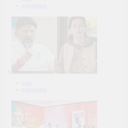
KARNATAKA
5
India
KARNATAKA