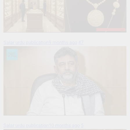
Salar urdu publication
9 months ago
47
Salar urdu publication
10 months ago
5