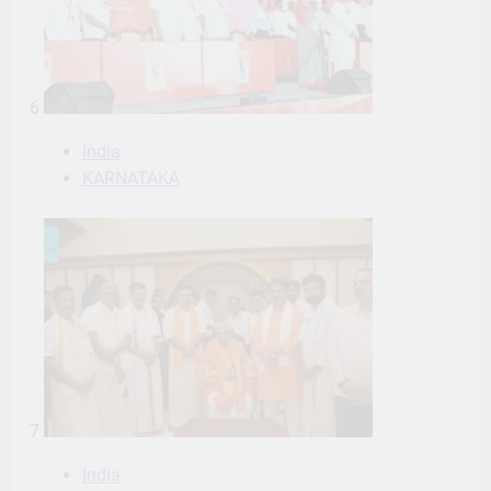
6
India
KARNATAKA
7
India