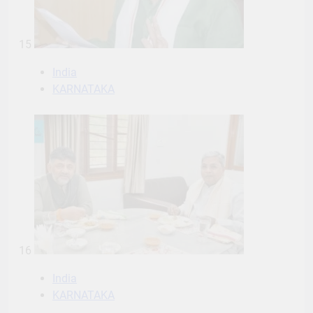
15
India
KARNATAKA
16
India
KARNATAKA