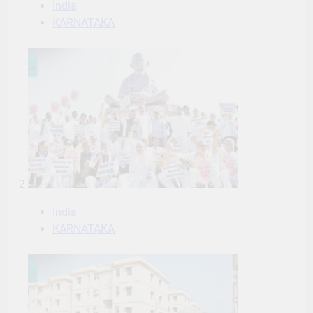
India
KARNATAKA
2
India
KARNATAKA