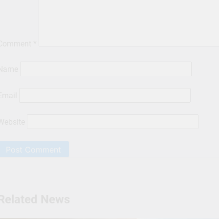
Comment
*
Name
Email
Website
Related News