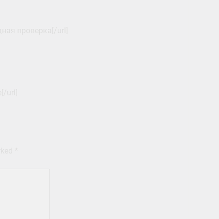
дная проверка[/url]
[/url]
arked
*