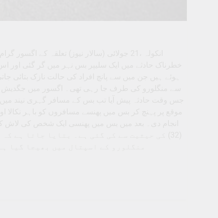
ہوئے ہیں جن میں سے پانچ افراد کی حالت نازک بتائی جاتی
سے منگلورو کی طرف جا رہی تھی۔ اگسور میں جگدیش ڈھا
جس وقت حادثہ پیش آیا تب بس کے مسافر گہری نیند میں ڈو
موقع پر پہنچ کر بس میں پھنسے مسافروں کو باہر نکالا او
انجام دی۔ بعد میں بس میں پھنسی ایک شخص کی لاش کو 
(32) کی حیثیت سے کی گئی ہے۔ بتایا جاتا ہے ک
منگلورو کے اسپتال میں بھیجا گیا ہے۔