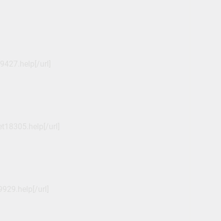
9427.help[/url]
18305.help[/url]
929.help[/url]