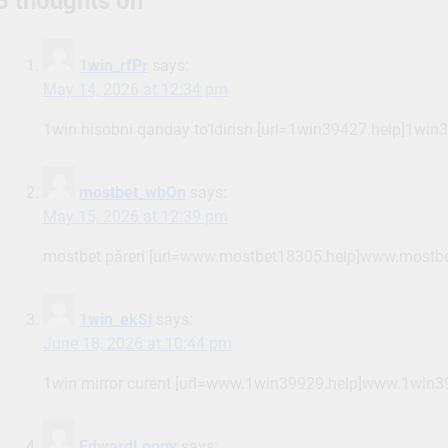
5 thoughts on “
”
1win_rfPr
says:
May 14, 2026 at 12:34 pm
1win hisobni qanday to‘ldirish [url=1win39427.help]1win3
mostbet_wbOn
says:
May 15, 2026 at 12:39 pm
mostbet păreri [url=www.mostbet18305.help]www.mostbet
1win_ekSl
says:
June 18, 2026 at 10:44 pm
1win mirror curent [url=www.1win39929.help]www.1win39
EdwardLoopy
says: