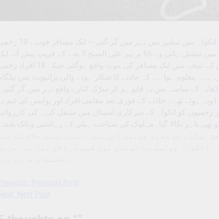
انکولہ میں سلیپر بس نہر میں گر گئی – ایک مسافر فوت ، 18 زخمی
انکولہ ،21 جولائی (سالار نیوز) تعلقہ کے اگسور گرام میں نیشنل ہائی وے 66 پر پیر علی الصبح 3 بجے کے قریب پیش آئے 
خطرناک حادثے میں ایک سلیپر بس نہر میں گر گئی اور اس کے نتیجے میں ایک مسافر کی موت واقع ہوگئی جبکہ 18 افر
 ہے۔ معلوم ہوا ہے کہ حادثے کا شکار ہونے والی پرائیویٹ بس بیلگام
بہ کے سامنے بس بے قابو ہو کر سڑک کنارے واقع نہر میں گر گئی۔
بے ہوئے تھے۔ حادثے کے فوری بعد مقامی افراد اور پولیس کی ٹیم نے
ر زخمیوں کو انکولہ کے سرکاری اسپتال میں منتقل کرنے کی کارروائی
بھی باہر نکالا گیا۔مہلوک کی شناخت ہبلی کے رہائشی ونائک شندے
ہ جن لوگوں کو شدید چوٹیں آئی ہیں انہیں بہتر علاج کے لئے
 انکولہ پولیس نے اس ضمن میں کیس درج کر لیا ہے۔ مزید
تحقیقات جاری ہے۔
Previous:
Previous Post
Post
Next:
Next Post
navigation