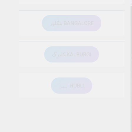
بنگلور BANGALORE
کلبرگ KALBURGI
ہبل HUBLI