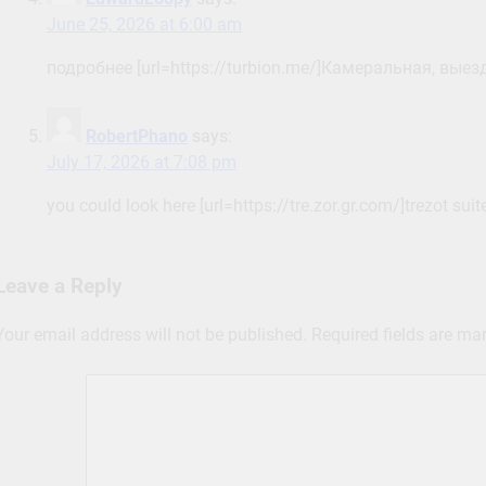
June 25, 2026 at 6:00 am
подробнее [url=https://turbion.me/]Камеральная, выез
RobertPhano
says:
July 17, 2026 at 7:08 pm
you could look here [url=https://tre.zor.gr.com/]trezot suite
Leave a Reply
Your email address will not be published.
Required fields are m