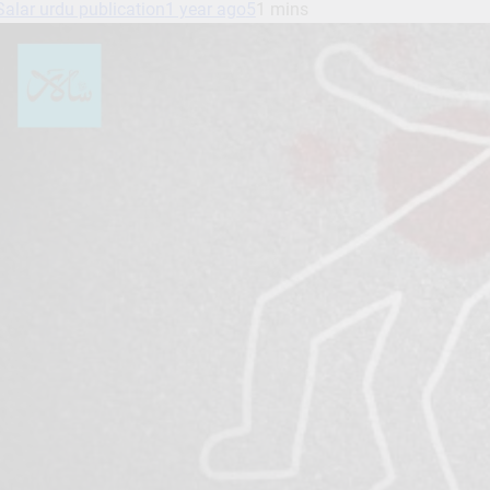
Salar urdu publication
1 year ago
5
1 mins