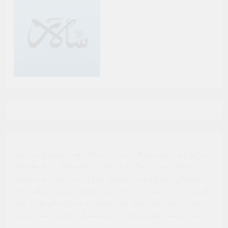
ہم آپ کو ڈیلی سالار برادری کا حصہ بننے کی دعوت
دیتے ہیں. ہمارے پرنٹ یا ڈیجیٹل ایڈیشن کو
سبسکرائب کریں ، سوشل میڈیا پر ہماری پیروی
کریں ، اور ہمارے مواد سے مشغول ہوں. آپ کی مدد
ہمیں اپنے قارئین کو معیاری صحافت کی فراہمی
کے اپنے مشن کو جاری رکھنے کے قابل بناتی ہے.