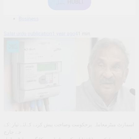
ہبل HUBLI
Business
Salar urdu publication
1 year ago
4
1 min
اسمارٹ میٹرمعاملہ پرحکومت وضاحت پیش کرنے کےلئے تیار :کے
جے جارج