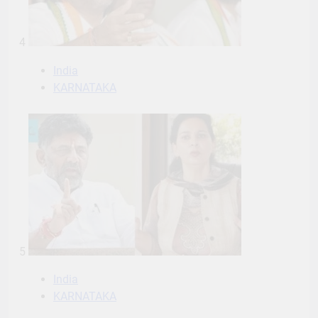
4
India
KARNATAKA
5
India
KARNATAKA