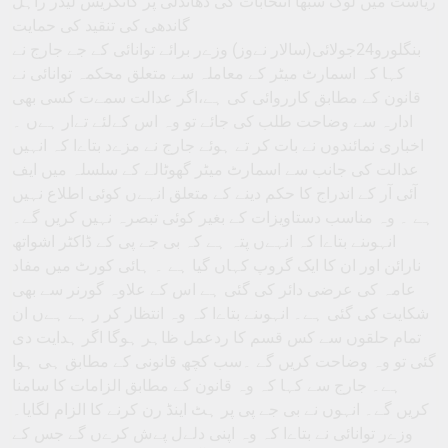
ریاست میں لوک سبھا انتخابات کی دھاندلی پر کانگریس لیڈر راہل
گاندھی کی تنقید کی حمایت
بنگلورو24جولائی(سالار نےوز) وزےر برائے توانائی کے جے جارج نے
کہا کہ اسمارٹ میٹر کے معاملہ سے متعلق محکمہ توانائی نے
قانون کے مطابق کارروائی کی ہے،اگر عدالت سمےت کسی بھی
ادارہ سے وضاحت طلب کی جائے تو وہ اس کےلئے تےار ہےں ۔
اخباری نمائندوں نے بات کر تے ہوئے جارج نے مزےد بتاےا کہ انہیں
عدالت کی جانب سے اسمارٹ میٹر گھوٹالے کے سلسلہ میں ایف
آئی آر کے اندراج کا حکم دینے کے متعلق انہےں کوئی اطلاع نہیں
ہے ۔ وہ مناسب دستاویزات کے بغیر کوئی تبصرہ نہیں کریں گے۔
انہوںنے بتاےا کہ انہےں پتہ ہے کہ بی جے پی کے ڈاکٹر اشواتھ
نارائن اور ان کا ایک گروپ کہاں گیا ہے ۔ ہائی کورٹ میں مفاد
عامہ کی عرضی دائر کی گئی ہے اس کے علاوہ گورنر سے بھی
شکایت کی گئی ہے۔ انہوںنے بتاےا کہ وہ انتظار کر ر ہے ہےں ان
تمام حلقوں سے کس قسم کا ردعمل ظاہر ہوگا اگر ہدایت دی
گئی تو وہ وضاحت کریں گے ۔سب کچھ قانونی کے مطابق ہی ہوا
ہے۔ جارج سے کہا کہ وہ قانون کے مطابق الزامات کا سامنا
کریں گے۔ انہوں نے بی جے پی پر ہٹ اینڈ رن کرنے کا الزام لگایا۔
وزےر توانائی نے بتاےا کہ وہ اپنی دلےل پےش کرےں گے جس کے