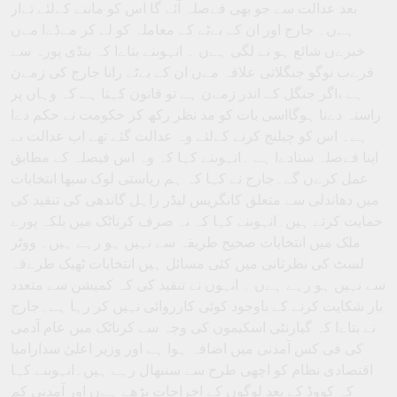
بعد عدالت سے جو بھی فےصلہ آئے گا اس کو ماننے کےلئے تےار
ہےں۔ جارج اور ان کے بےٹے کے معاملہ کو لے کر مےڈےا مےں
خبرےں شائع ہو نے لگی ہےں ۔ انہوںنے بتاےا کہ بنڈی پورہ سے
قرےب نوگو جنگلاتی علاقہ مےں ان کے بےٹے رانا جارج کی زمےن
ہے ،اگر جنگل کے اندر زمےن ہے تو قانون کہتا ہے کہ وہاں پر
راستہ دےنا ہوگااسی بات کو مد نظر رکھ کر حکومت نے حکم دےا
ہے۔ اس کو چیلنج کرنے کےلئے وہ عدالت گئے تھے اب عدالت نے
اپنا فےصلہ سنادےا ہے ۔انہوںنے کہا کہ وہ اس فیصلہ کے مطابق
عمل کرےں گے۔جارج نے کہا کہ ہم ریاستی لوک سبھا انتخابات
میں دھاندلی سے متعلق کانگریس لیڈر راہل گاندھی کی تنقید کی
حمایت کرتے ہیں۔انہوںنے کہا کہ نہ صرف کرناٹک میں بلکہ پورے
ملک میں انتخابات صحیح طریقہ سے نہیں ہو رہے ہیں۔ ووٹر
لسٹ کی نظرثانی میں کئی مسائل ہیں انتخابات ٹھیک طرےقہ
سے نہیں ہو رہے ہےں ۔ انہوں نے تنقید کی کہ کمیشن سے متعدد
بار شکایت کرنے کے باوجود کوئی کارروائی نہیں کر رہا ہے۔جارج
نے بتاےا کہ گیارنٹی اسکیموں کی وجہ سے کرناٹک میں عام آدمی
کی فی کس آمدنی میں اضافہ ہوا ہے اور وزیر اعلیٰ سدارامیا
اقتصادی نظام کو اچھی طرح سے سنبھال رہے ہیں۔انہوںنے کہا
کہ کووِڈ کے بعد لوگوں کے اخراجات بڑھے ہےں اور آمدنی کم