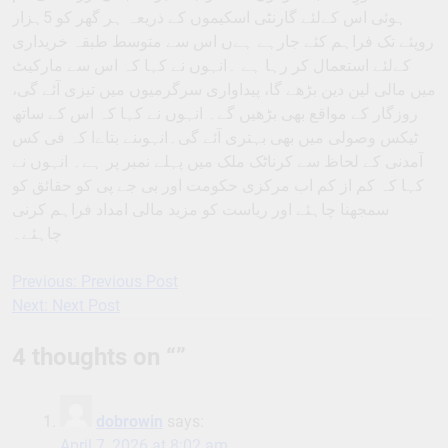
ہوئی اس کےلئے گارنٹی اسکیموں کے ذریعہ ہر گھر کو 5ہزار
روپئے تک فراہم کئے جارہے ہےں اس سے متوسط طبقہ خریداری
کےلئے استعمال کر رہا ہے ۔انہوں نے کہا کہ اس سے مارکیٹ
میں مالی لین دین بڑھے گا، پیداواری سرگرمیوں میں تیزی آئے گی،
روزگار کے مواقع بھی بڑھیں گے۔ انہوں نے کہا کہ اس کے ساتھ
ٹیکس وصولی میں بھی بہتری آئے گی۔انہوںنے بتاےا کہ فی کس
آمدنی کے لحاظ سے کرناٹک ملک میں پہلے نمبر پر ہے۔ انہوں نے
کہا کہ کم از کم اب مرکزی حکومت اور بی جے پی کو حقائق کو
سمجھنا چاہئے اور ریاست کو مزید مالی امداد فراہم کرنی
چاہئے۔
Previous:
Previous Post
Post
Next:
Next Post
navigation
4 thoughts on “
”
dobrowin
says:
April 7, 2026 at 8:02 am