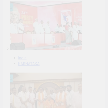
6
India
KARNATAKA