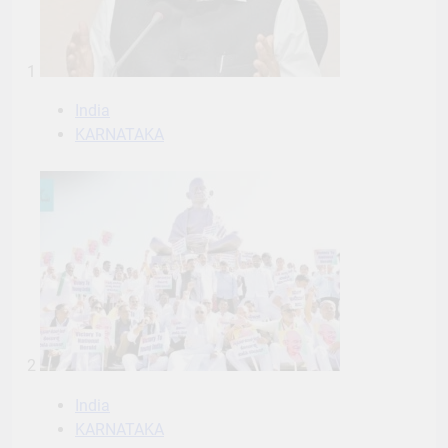
1
India
KARNATAKA
2
India
KARNATAKA