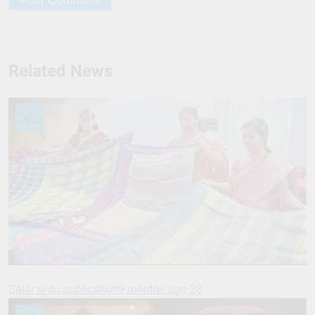
Related News
Salar urdu publication
9 months ago
28