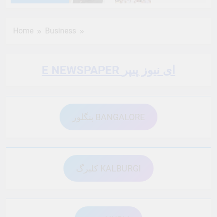
6 Months Ago
6 Months Ago
Home
Business
6 Months Ago
6 Months Ago
E NEWSPAPER ای نیوز پیپر
6 Months Ago
6 Months Ago
بنگلور BANGALORE
6 Months Ago
6 Months Ago
6 Months Ago
6 Months Ago
کلبرگ KALBURGI