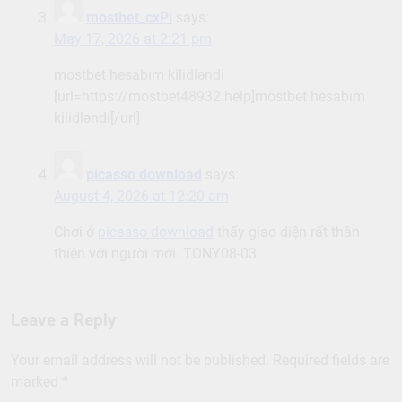
mostbet_cxPi
says:
May 17, 2026 at 2:21 pm
mostbet hesabım kilidləndi
[url=https://mostbet48932.help]mostbet hesabım
kilidləndi[/url]
picasso download
says:
August 4, 2026 at 12:20 am
Chơi ở
picasso download
thấy giao diện rất thân
thiện với người mới. TONY08-03
Leave a Reply
Your email address will not be published.
Required fields are
marked
*