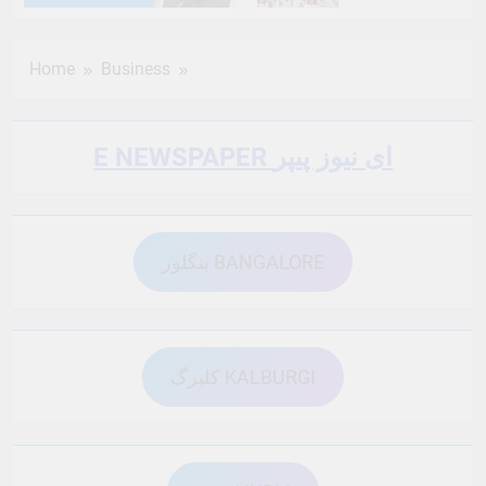
6 Months Ago
6 Months Ago
Home
Business
6 Months Ago
6 Months Ago
E NEWSPAPER ای نیوز پیپر
6 Months Ago
6 Months Ago
بنگلور BANGALORE
6 Months Ago
6 Months Ago
6 Months Ago
6 Months Ago
کلبرگ KALBURGI