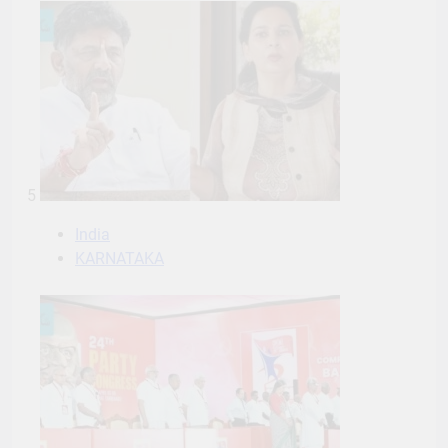
5
India
KARNATAKA