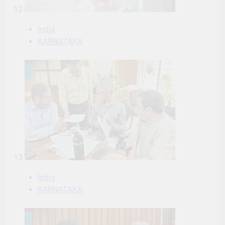
12
India
KARNATAKA
13
India
KARNATAKA