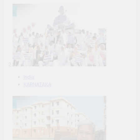
2
India
KARNATAKA