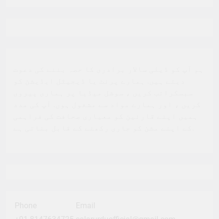
ہم آپ کو ڈیلی سالار برادری کا حصہ بننے کی دعوت
دیتے ہیں. ہمارے پرنٹ یا ڈیجیٹل ایڈیشن کو
سبسکرائب کریں ، سوشل میڈیا پر ہماری پیروی
کریں ، اور ہمارے مواد سے مشغول ہوں. آپ کی مدد
ہمیں اپنے قارئین کو معیاری صحافت کی فراہمی
کے اپنے مشن کو جاری رکھنے کے قابل بناتی ہے.
Phone
Email