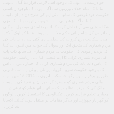
جو درست نہ ہونے کے باوجود اسے لازمی قرار دیا گیا۔ انہوںنے
بتاےا کہ تمام خلاف ورزیوں سے آگاہ ہونے کے باوجود رےاستی
حکومت خود غرضی کے ساتھ اے ٹی ایم کی طرح دن د ہاڑے لوٹنے
کےلئے آگے بڑھ رہی ہے ۔اشوتھ نارائن نے بتاےا کہ نجی
شکاےت(پی سی آر ) داخل کرنے کےلئے رضامندی موصول ہو گئی
ہے انہےں کل شام زبانی حکم ملا ہے ۔انہوںنے بتاےا کہ لوک آےکتہ
مےں شکاےت درج کروانے کی ہداےت دی گئی ہے ۔ذات پات کی
مردم شماری کے متعلق ایک اور سوال کے جواب میں انہوں نے کہا
کہ نرےندر مودی کی حکومت نے مردم شماری کے ساتھ ذات پات
کی مردم شماری کرانے کا اہم فیصلہ کیا ہے۔ ریاستی حکومت
کے پاس ذات پات کی مردم شماری کرانے کا اختیار نہیں ہے اس
کے باوجود حکومت سروے کروانے پر تلی ہو ئی ہے اسے قانونی
طور پر برقرار نہیں رکھا جا سکتا۔ انہوں نے 2014-15 میں ہونے
والی مردم شماری کو مسترد کرنے پر ان پر تنقید کی۔انہوںنے
مانگ کی کہ بہتر انتظامےہ کے ساتھ ساتھ عوام کو ترقی دیں۔
معیاری تعلیم فراہم کریں۔ ٹیکنالوجی کا استعمال کریں۔ لوگوں
کو گھر بار چھوڑنے اور دےگر مقامات پر منتقل ہونے کےلئے اکسانا
بند کریں۔