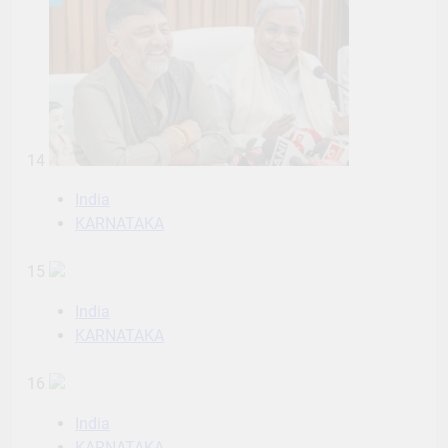
14
India
KARNATAKA
15
India
KARNATAKA
16
India
KARNATAKA