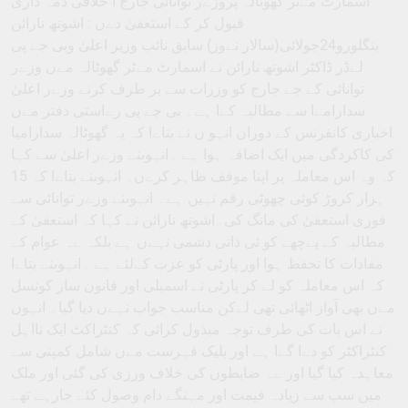
اسمارٹ مےٹر گھوٹالہ پروزےر توانائی جارج ا خلاقی ذمہ داری
قبول کر کے استعفیٰ دےں : اشوتھ نارائن
بنگلورو24جولائی(سالار نےوز) سابق نائب وزیر اعلیٰ وبی جے پی
لےڈر ڈاکٹر اشوتھ نارائن نے اسمارٹ مےٹر گھوٹالہ مےں وزےر
توانائی کے جے جارج کو وزرات سے بر طرف کرنے وزےر اعلیٰ
سدارامےا سے مطالبہ کےا ہے۔ بی جے پی رےاستی دفتر مےں
اخباری کانفرنس کے دوران انہو ں نے بتاےا کہ یہ گھوٹالہ سدارامیا
کی کاکردگی میں ایک اضافہ ہوا ہے ۔انہوںنے وزےر اعلیٰ سے کہا
کہ وہ اس معاملہ پر اپنا موقف ظاہر کرےں۔ انہوںنے بتاےا کہ 15
ہزار کروڑ کوئی چھوٹی رقم نہیں ہے۔ انہوںنے وزےر توانائی سے
فوری استعفیٰ کی مانگ کی۔اشوتھ نارائن نے کہا کہ استعفیٰ کے
مطالبہ کے پےچھے کو ئی ذاتی دشمی نہےں ہے بلکہ ےہ عوام کے
مفادات کا تحفظ ہوا اور پارٹی کو عزت کےلئے ہے ۔انہوںنے بتاےا
کہ اس معاملہ کو لے کر پارٹی نے اسمبلی اور قانون ساز کونسل
مےں بھی آواز اٹھائی تھی لےکن مناسب جواب نہےں دیا گیا۔ انہوں
نے اس بات کی طرف توجہ مبذول کرائی کہ کنٹراکٹ ایک نااہل
کنٹراکٹر کو دےا گےا ہے اور بلیک فہرست مےں شامل کمپنی سے
معاہدہ کیا گیا اور ےہ ضابطوں کی خلاف ورزی کی گئی اور ملک
میں سب سے زیادہ قیمت اور مہنگے دام وصول کئے جارہے تھے