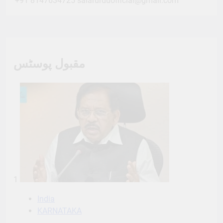
+91 8147634725
salarurduofficial@gmail.com
مقبول پوسٹس
1
India
KARNATAKA