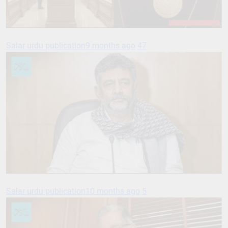
Salar urdu publication
9 months ago
47
Salar urdu publication
10 months ago
5