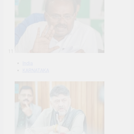
11
India
KARNATAKA