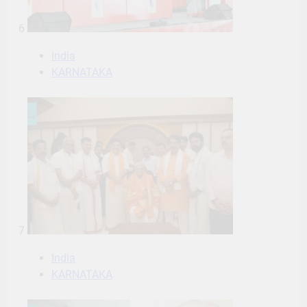
6
India
KARNATAKA
7
India
KARNATAKA