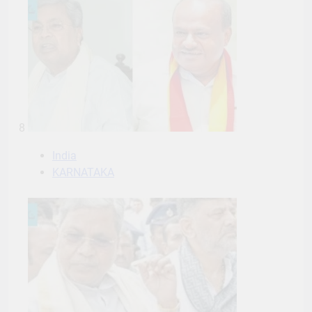
8
India
KARNATAKA