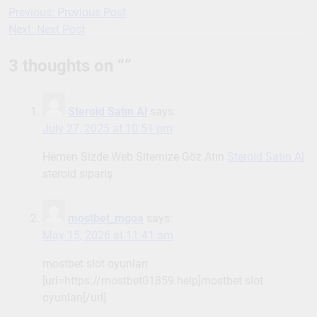
Previous:
Previous Post
Post
Next:
Next Post
navigation
3 thoughts on “
”
Steroid Satın Al
says:
July 27, 2025 at 10:51 pm
Hemen Sizde Web Sitemize Göz Atın
Steroid Satın Al
steroid sipariş
mostbet_mgoa
says:
May 15, 2026 at 11:41 am
mostbet slot oyunları
[url=https://mostbet01859.help]mostbet slot
oyunları[/url]