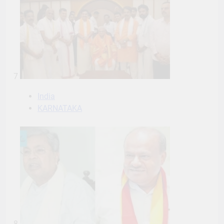
7
India
KARNATAKA
8