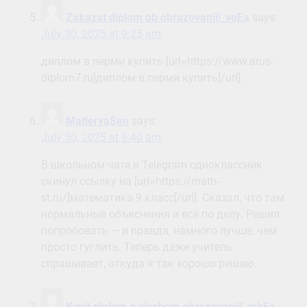
Zakazat diplom ob obrazovanii!_voEa
says:
July 30, 2025 at 9:25 am
диплом в перми купить [url=https://www.arus-
diplom7.ru]диплом в перми купить[/url] .
MatleryaSen
says:
July 30, 2025 at 9:40 am
В школьном чате в Telegram одноклассник
скинул ссылку на [url=https://math-
st.ru/]математика 9 класс[/url]. Сказал, что там
нормальные объяснения и всё по делу. Решил
попробовать — и правда, намного лучше, чем
просто гуглить. Теперь даже учитель
спрашивает, откуда я так хорошо решаю.
Kypit diplom o visshem obrazovanii!_mkEa