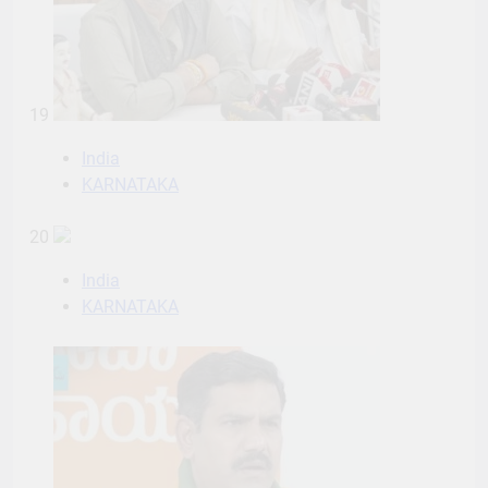
19
India
KARNATAKA
20
India
KARNATAKA