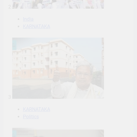
2
India
KARNATAKA
3
KARNATAKA
Politics