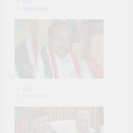
India
KARNATAKA
18
India
KARNATAKA