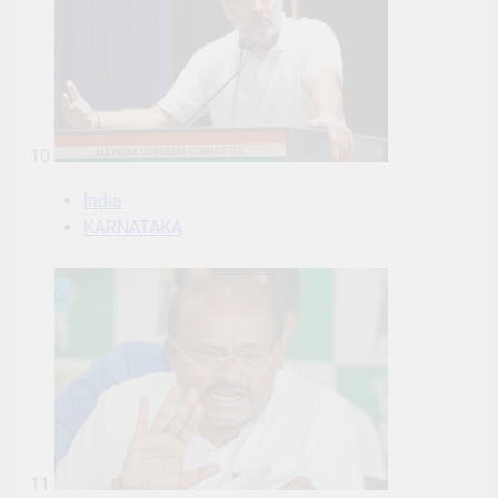
10
India
KARNATAKA
11