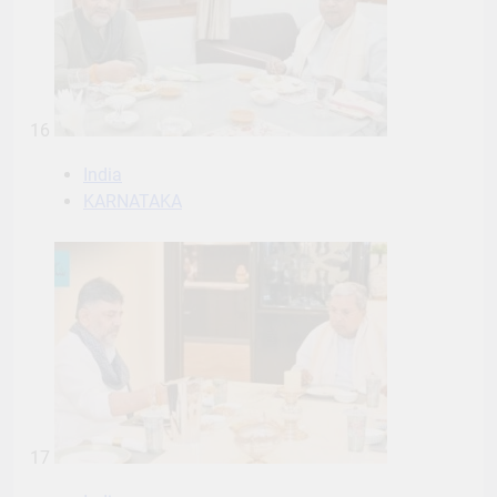
16
India
KARNATAKA
17