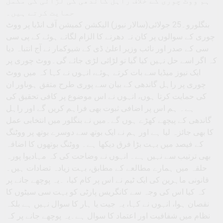
ہم ووٹ چوری کے خلاف راہل گاندھی کی لڑائی کی مکمل
حمایت کرتے ہیں۔
بنگلورو۔25 جولائی(سالار نیوز) الیکشن کمیشن آف انڈیا پر ووٹ
چوری کے سوالوں پر کان نہ دھرنے کا الزام لگاتے ہوئے کے پی سی
سی کے صدر اور نائب وزیر اعلیٰ ڈی کے شیوکمار نے آج انتباہ دیا
کہ اگر اسے حل نہیں کیا گیا تو لڑائی لڑی جائے گی۔ووٹ چوری پر
ایک نیوز میڈیا سے بات کرتے ہوئے، انہوں نے کہا کہ میں ووٹ
چوری پر راہل گاندھی کے بیان سے پوری طرح متفق ہوںاور ان
کی حمایت کرتا ہوں، انہوں نے اس موضوع پر کافی تحقیق کی
ہے۔ ہم اس پر اضافی ثبوت بھی فراہم کریں گے اور راہل
گاندھی کے پیچھے کھڑے ہوں گے۔میں نے بنگلور میں انتخابی عمل
کا بھی جائزہ لیا ہے اور ہم نے ایک بوتھ سے دوسرے بوتھ پر ووٹنگ
کے فیصد میں بہت بڑا فرق دیکھا ہے۔ ووٹنگ بوتھوں کا اضافہ
بھی ترتیب سے نہیں ہے۔ انہوں نے وضاحت کی کہ مہادیوا پورہ
حلقہ میں ہمارے مطالعے کے مطابق، بہت زیادہ تضادات ہیں۔
قانونی ماہرین کی ایک ٹیم نے اس پر کام کیا، ۔یہ پوچھے جانے پر
کہ کیا اس کی وجہ سے کانگریس پارٹی کو بہت سی سیٹوں کا
نقصان ہوا، انہوں نے کہا، یہ جیت یا ہار کا سوال نہیں ہے بلکہ
نظام میں شفافیت اور اعتماد کا سوال ہے۔یہ پوچھے جانے پر کہ