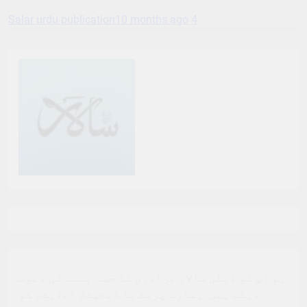
Salar urdu publication
10 months ago
4
ہم آپ کو ڈیلی سالار برادری کا حصہ بننے کی دعوت
دیتے ہیں. ہمارے پرنٹ یا ڈیجیٹل ایڈیشن کو