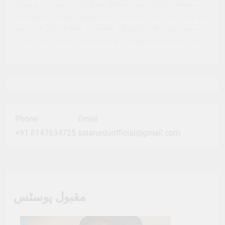
سبسکرائب کریں ، سوشل میڈیا پر ہماری پیروی
کریں ، اور ہمارے مواد سے مشغول ہوں. آپ کی مدد
ہمیں اپنے قارئین کو معیاری صحافت کی فراہمی
کے اپنے مشن کو جاری رکھنے کے قابل بناتی ہے.
Phone
Email
+91 8147634725
salarurduofficial@gmail.com
مقبول پوسٹس