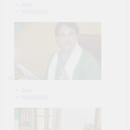
India
KARNATAKA
15
India
KARNATAKA