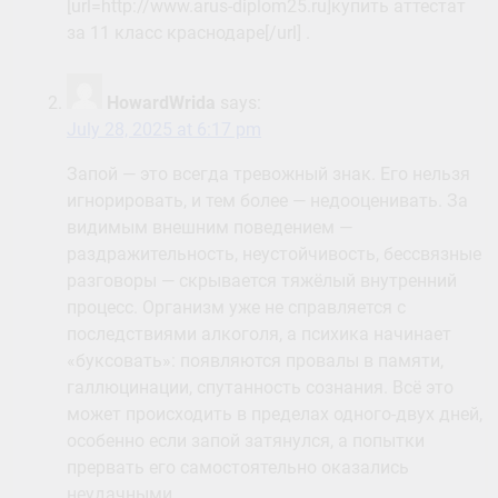
[url=http://www.arus-diplom25.ru]купить аттестат
за 11 класс краснодаре[/url] .
HowardWrida
says:
July 28, 2025 at 6:17 pm
Запой — это всегда тревожный знак. Его нельзя
игнорировать, и тем более — недооценивать. За
видимым внешним поведением —
раздражительность, неустойчивость, бессвязные
разговоры — скрывается тяжёлый внутренний
процесс. Организм уже не справляется с
последствиями алкоголя, а психика начинает
«буксовать»: появляются провалы в памяти,
галлюцинации, спутанность сознания. Всё это
может происходить в пределах одного-двух дней,
особенно если запой затянулся, а попытки
прервать его самостоятельно оказались
неудачными.