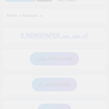
6 Months Ago
6 Months Ago
Home
Business
6 Months Ago
6 Months Ago
E NEWSPAPER ای نیوز پیپر
6 Months Ago
6 Months Ago
بنگلور BANGALORE
6 Months Ago
6 Months Ago
6 Months Ago
6 Months Ago
کلبرگ KALBURGI