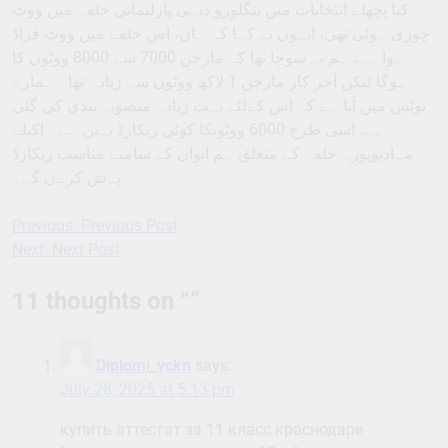
کیا پچھلے انتخابات میں بنگلورو دیہی پارلیمانی حلقہ میں ووٹ
چوری ہوئی تھی، انہوں نے کہا کہ ہاں، اس حلقے میں ووٹ فراڈ
ہوا ہے، ہم نے سوچا تھا کہ مارجن 7000 سے 8000 ووٹوں کا
ہوگا لیکن آخر کار مارجن 1 لاکھ ووٹوں سے زیادہ تھا۔ ہمارے
نوٹس میں آیا ہے کہ اس کےلئے بہت زیادہ منصوبہ بندی کی گئی
ہے، اسی طرح 6000 ووٹوںکا کوئی ریکارڈ نہیں ہے۔ اکیلے
مہادیوپورہ حلقہ کے متعلق ہم ایوان کے سامنے مناسب ریکارڈ
پےش کرےں گے۔
Previous:
Previous Post
Post
Next:
Next Post
navigation
11 thoughts on “
”
Diplomi_yckn
says:
July 28, 2025 at 5:13 pm
купить аттестат за 11 класс краснодаре