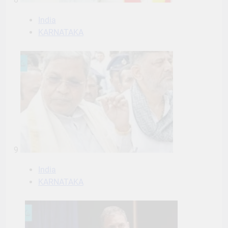
India
KARNATAKA
9
India
KARNATAKA