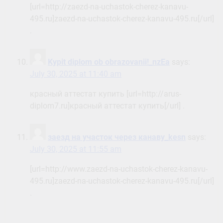
[url=http://zaezd-na-uchastok-cherez-kanavu-
495.ru]zaezd-na-uchastok-cherez-kanavu-495.ru[/url]
.
Kypit diplom ob obrazovanii!_nzEa
says:
July 30, 2025 at 11:40 am
красный аттестат купить [url=http://arus-
diplom7.ru]красный аттестат купить[/url] .
заезд на участок через канаву_kesn
says:
July 30, 2025 at 11:55 am
[url=http://www.zaezd-na-uchastok-cherez-kanavu-
495.ru]zaezd-na-uchastok-cherez-kanavu-495.ru[/url]
.