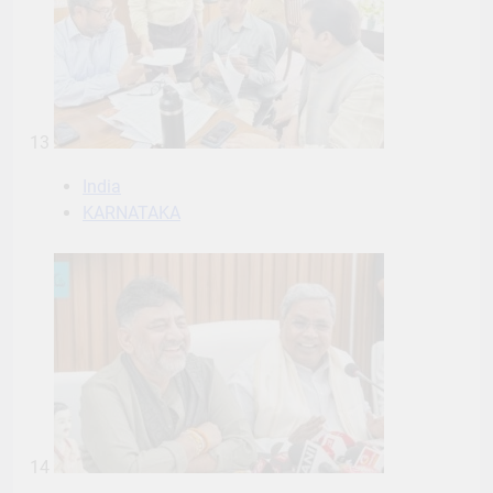
13
India
KARNATAKA
14