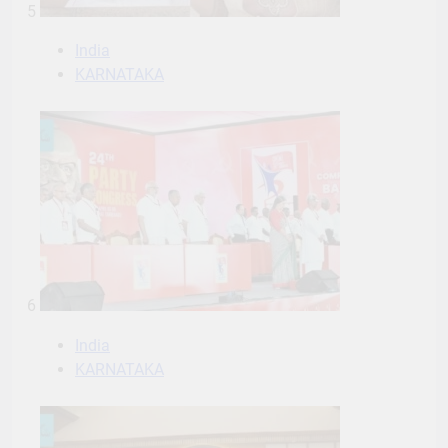
5
India
KARNATAKA
6
India
KARNATAKA