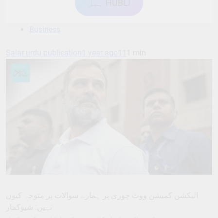
ہبل HUBLI
Business
Salar urdu publication
1 year ago
11
1 min
الیکشن کمیشن ووٹ چوری پر ہمارے سوالات پر متوجہ کیوں
نہیں: شیوکمار