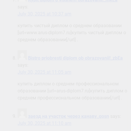
says:
July 30, 2025 at 10:37 am
купить чистый диплом о среднем образовании
[url=www.arus-diplom7.ru]купить чистый диплом о
среднем образовании[/url] .
Bistro priobresti diplom ob obrazovanii!_zbEa
says:
July 30, 2025 at 11:05 am
купить диплом о среднем профессиональном
образовании [url=arus-diplom7.ru]купить диплом о
среднем профессиональном образовании[/url] .
заезд на участок через канаву_qosn
says:
July 30, 2025 at 11:10 am