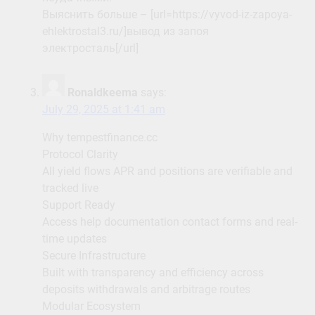
Выяснить больше – [url=https://vyvod-iz-zapoya-
ehlektrostal3.ru/]вывод из запоя
электросталь[/url]
Ronaldkeema
says:
July 29, 2025 at 1:41 am
Why tempestfinance.cc
Protocol Clarity
All yield flows APR and positions are verifiable and
tracked live
Support Ready
Access help documentation contact forms and real-
time updates
Secure Infrastructure
Built with transparency and efficiency across
deposits withdrawals and arbitrage routes
Modular Ecosystem