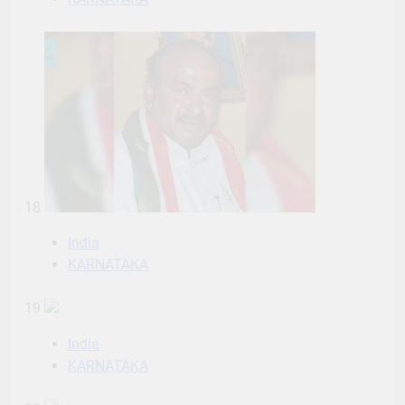
18
India
KARNATAKA
19
India
KARNATAKA