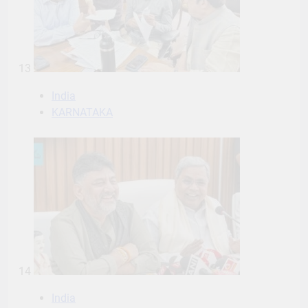
13
India
KARNATAKA
14
India