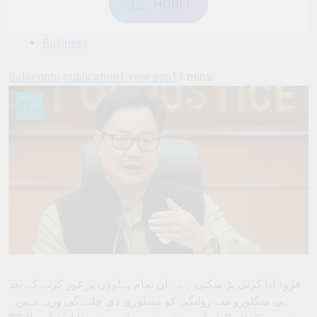
ہبل HUBLI
Business
Salar urdu publication
1 year ago
1
1 mins
فزود ادا کرنی پڑ سکتی ہے۔ ان تمام پہلوﺅں پر غور کرنے کے بعد
ہی منگلورو سے روانگی کو منظوری دی جائے گی ورنہ نہیں۔