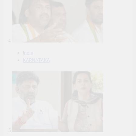
4
India
KARNATAKA
5