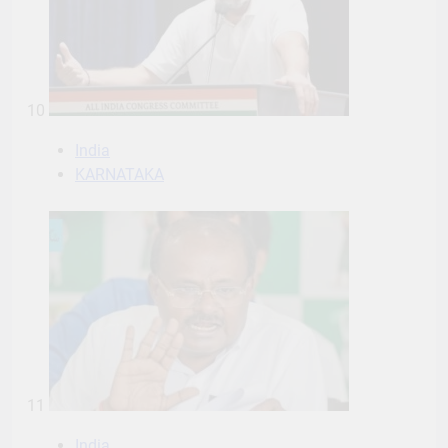
10
India
KARNATAKA
11
India