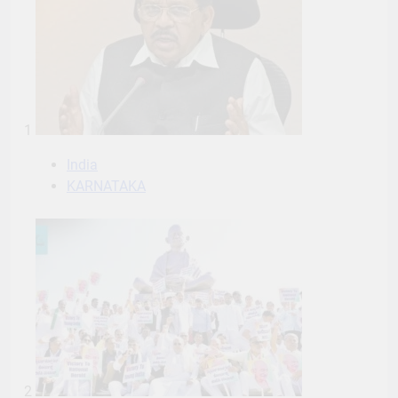
1
India
KARNATAKA
2