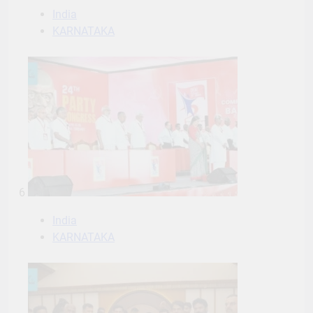
India
KARNATAKA
6
India
KARNATAKA