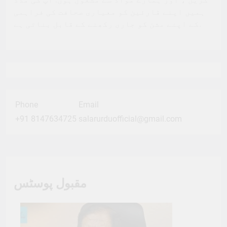
ہمیں اپنے قارئین کو معیاری صحافت کی فراہمی
کے اپنے مشن کو جاری رکھنے کے قابل بناتی ہے.
Phone
Email
+91 8147634725
salarurduofficial@gmail.com
مقبول پوسٹس