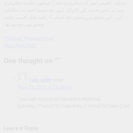
محکمہ اقلیتی امور کے سکریٹری چندرا شیکھر، جائنٹ سکریٹری
سی بی ایس بخشی اور ڈائرکٹر امور حج نسیم احمد سے ملاقات
کی۔ اس موقع پر ریاستی حج کمیٹی کے اسپےشل آفیسر محمد
صدیق بھی موجود تھے
Previous:
Previous Post
Post
Next:
Next Post
navigation
One thought on “
”
1win_vkMr
says:
May 15, 2026 at 12:56 pm
1win apk download Republica Moldova
[url=http://1win5757.help/]http://1win5757.help/[/url]
Leave a Reply