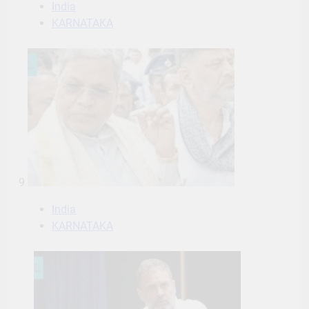
India
KARNATAKA
9
India
KARNATAKA