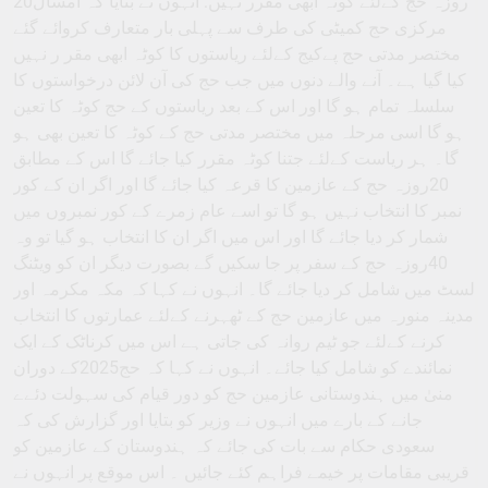
20روزہ حج کےلئے کوٹہ ابھی مقرر نہیں: انہوں نے بتایا کہ امسال
مرکزی حج کمیٹی کی طرف سے پہلی بار متعارف کروائے گئے
مختصر مدتی حج پےکیج کےلئے ریاستوں کا کوٹہ ابھی مقر ر نہیں
کیا گیا ہے۔ آنے والے دنوں میں جب حج کی آن لائن درخواستوں کا
سلسلہ تمام ہو گا اور اس کے بعد ریاستوں کے حج کوٹہ کا تعین
ہو گا اسی مرحلہ میں مختصر مدتی حج کے کوٹہ کا تعین بھی ہو
گا۔ ہر ریاست کےلئے جتنا کوٹہ مقرر کیا جائے گا اس کے مطابق
20روزہ حج کے عازمین کا قرعہ کیا جائے گا اور اگر ان کے کور
نمبر کا انتخاب نہیں ہو گا تو اسے عام زمرے کے کور نمبروں میں
شمار کر دیا جائے گا اور اس میں اگر ان کا انتخاب ہو گیا تو وہ
40روزہ حج کے سفر پر جا سکیں گے بصورت دیگر ان کو ویٹنگ
لسٹ میں شامل کر دیا جائے گا۔ انہوں نے کہا کہ مکہ مکرمہ اور
مدینہ منورہ میں عازمین حج کے ٹھہرنے کےلئے عمارتوں کا انتخاب
کرنے کےلئے جو ٹیم روانہ کی جاتی ہے اس میں کرناٹک کے ایک
نمائندے کو شامل کیا جائے۔ انہوں نے کہا کہ حج2025کے دوران
منیٰ میں ہندوستانی عازمین حج کو دور قیام کی سہولت دئےے
جانے کے بارے میں انہوں نے وزیر کو بتایا اور گزارش کی کہ
سعودی حکام سے بات کی جائے کہ ہندوستان کے عازمین کو
قریبی مقامات پر خیمے فراہم کئے جائیں ۔ اس موقع پر انہوں نے