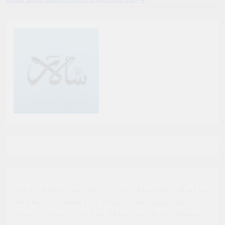
ہم آپ کو ڈیلی سالار برادری کا حصہ بننے کی دعوت
دیتے ہیں. ہمارے پرنٹ یا ڈیجیٹل ایڈیشن کو
سبسکرائب کریں ، سوشل میڈیا پر ہماری پیروی
کریں ، اور ہمارے مواد سے مشغول ہوں. آپ کی مدد