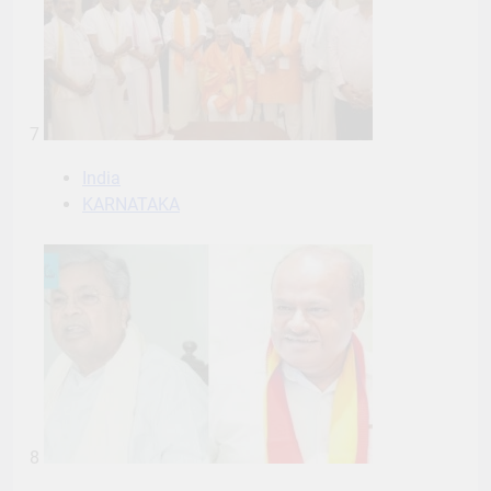
7
India
KARNATAKA
8