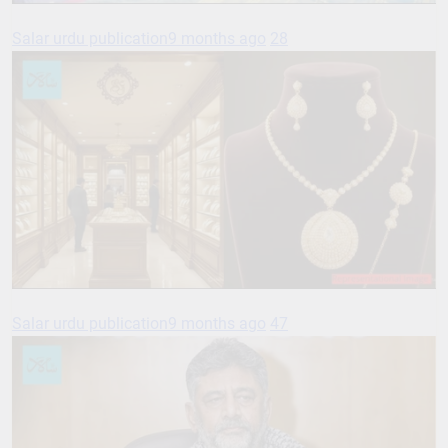
Salar urdu publication
9 months ago
28
Salar urdu publication
9 months ago
47