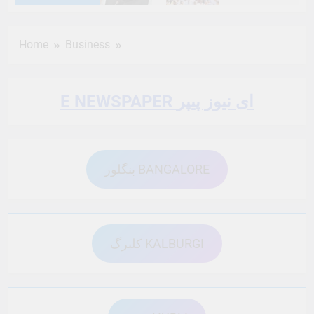
6 Months Ago
6 Months Ago
Home
Business
6 Months Ago
6 Months Ago
E NEWSPAPER ای نیوز پیپر
6 Months Ago
6 Months Ago
بنگلور BANGALORE
6 Months Ago
6 Months Ago
6 Months Ago
6 Months Ago
کلبرگ KALBURGI