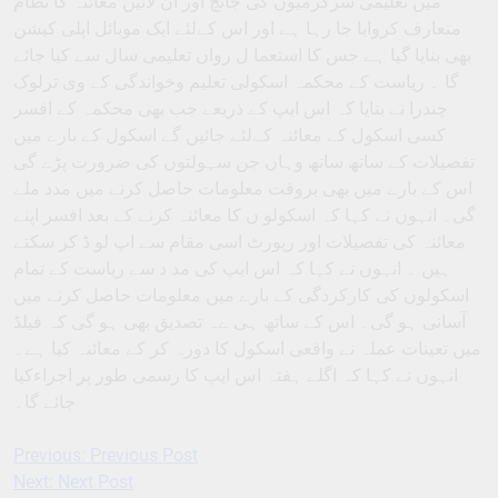
میں تعلیمی سرگرمیوں کی جانچ اور آن لائین معائنہ کا نظام
متعارف کروایا جا رہا ہے اور اس کےلئے ایک موبائل اپلی کیشن
بھی بنایا گیا ہے جس کا استعما ل رواں تعلیمی سال سے کیا جائے
گا ۔ ریاست کے محکمہ اسکولی تعلیم وخواندگی کے وی ترلوک
چندرا نے بتایا کہ اس ایپ کے ذریعے جب بھی محکمہ کے افسر
کسی اسکول کے معائنہ کےلئے جائیں گے اسکول کے بارے میں
تفصیلات کے ساتھ ساتھ وہاں جن سہولتوں کی ضرورت پڑے گی
اس کے بارے میں بھی بروقت معلومات حاصل کرنے میں مدد ملے
گی۔ انہوں نے کہا کہ اسکولو ں کا معائنہ کرنے کے بعد افسر اپنے
معائنہ کی تفصیلات اور رپورٹ اسی مقام سے اپ لو ڈ کر سکتے
ہیں ۔ انہوں نے کہا کہ اس ایپ کی مد د سے ریاست کے تمام
اسکولوں کی کارکردگی کے بارے میں معلومات حاصل کرنے میں
آسانی ہو گی۔ اس کے ساتھ ہی ےہ تصدیق بھی ہو گی کہ فیلڈ
میں تعینات عملہ نے واقعی اسکول کا دورہ کر کے معائنہ کیا ہے۔
انہوں نے کہا کہ اگلے ہفتہ اس ایپ کا رسمی طور پر اجراءکیا
جائے گا۔
Previous:
Previous Post
Post
Next:
Next Post