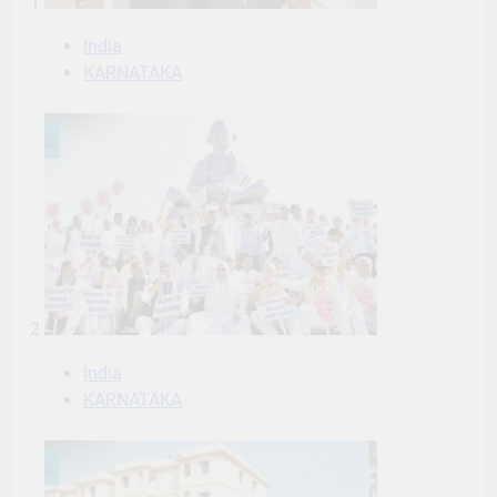
1
India
KARNATAKA
2
India
KARNATAKA