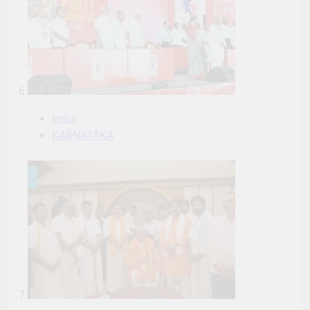
6
India
KARNATAKA
7