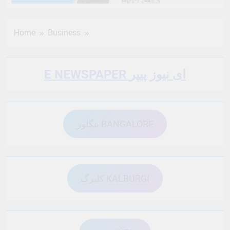
6 Months Ago
6 Months Ago
Home
Business
6 Months Ago
6 Months Ago
E NEWSPAPER ای نیوز پیپر
6 Months Ago
6 Months Ago
بنگلور BANGALORE
6 Months Ago
6 Months Ago
6 Months Ago
6 Months Ago
کلبرگ KALBURGI