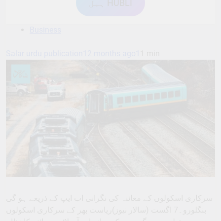
ہبل HUBLI
Business
Salar urdu publication
12 months ago
1
1 min
سرکاری اسکولوں کے معائنہ کی نگرانی اب ایپ کے ذریعے ہو گی
بنگلورو۔7 اگست (سالار نیوز)ریاست بھر کے سرکاری اسکولوں