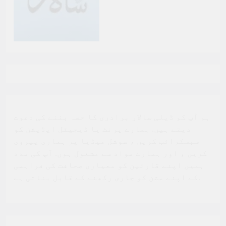
ہم آپ کو ڈیلی سالار برادری کا حصہ بننے کی دعوت
دیتے ہیں. ہمارے پرنٹ یا ڈیجیٹل ایڈیشن کو
سبسکرائب کریں ، سوشل میڈیا پر ہماری پیروی
کریں ، اور ہمارے مواد سے مشغول ہوں. آپ کی مدد
ہمیں اپنے قارئین کو معیاری صحافت کی فراہمی
کے اپنے مشن کو جاری رکھنے کے قابل بناتی ہے.