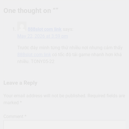
navigation
One thought on “
”
888slot com link
says:
May 22, 2026 at 3:59 pm
Trước đây mình từng thử nhiều nơi nhưng cảm thấy
888slot com link
có tốc độ tải game nhanh hơn khá
nhiều. TONY05-22
Leave a Reply
Your email address will not be published.
Required fields are
marked
*
Comment
*