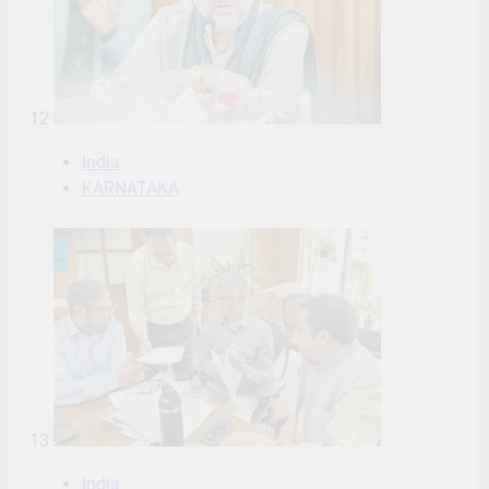
12
India
KARNATAKA
13
India