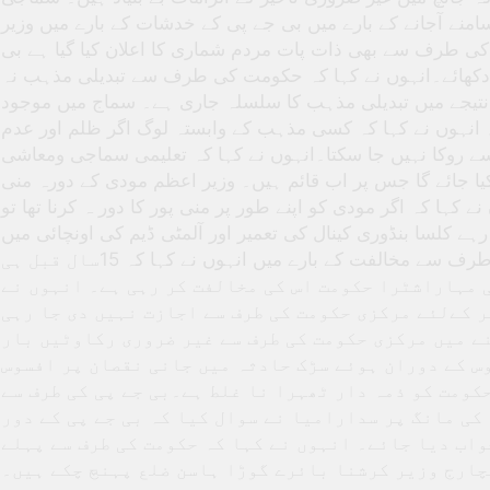
منے آجانے کے بارے میں بی جے پی کے خدشات کے بارے میں وزیر
کی طرف سے بھی ذات پات مردم شماری کا اعلان کیا گیا ہے بی
کھائے۔انہوں نے کہا کہ حکومت کی طرف سے تبدیلی مذہب نہ
 نتیجے میں تبدیلی مذہب کا سلسلہ جاری ہے۔ سماج میں موجود
نہوں نے کہا کہ کسی مذہب کے وابستہ لوگ اگر ظلم اور عدم
ے روکا نہیں جا سکتا۔انہوں نے کہا کہ تعلیمی سماجی ومعاشی
 جائے گا جس پر اب قائم ہیں۔ وزیر اعظم مودی کے دورہ منی
 کہا کہ اگر مودی کو اپنے طور پر منی پور کا دور ہ کرنا تھا تو
ہے کلسا بنڈوری کینال کی تعمیر اور آلمٹی ڈیم کی اونچائی میں
اضافہ کرنے کی بی جے پی کے وزرائے اعلیٰ کی طرف سے مخالفت کے بارے میں انہوں نے کہا کہ 15سال قبل ہی
 مہاراشٹرا حکومت اس کی مخالفت کر رہی ہے۔ انہوں نے
ر کےلئے مرکزی حکومت کی طرف سے اجازت نہیں دی جا رہی
ے میں مرکزی حکومت کی طرف سے غیر ضروری رکاوٹیں بار
س کے دوران ہوئے سڑک حادثہ میں جانی نقصان پر افسوس
کومت کو ذمہ دار ٹھہرا نا غلط ہے۔بی جے پی کی طرف سے
کی مانگ پر سدارامیا نے سوال کیا کہ بی جے پی کے دور
اب دیا جائے۔ انہوں نے کہا کہ حکومت کی طرف سے پہلے
نچارج وزیر کرشنا بائرے گوڑا ہاسن ضلع پہنچ چکے ہیں۔