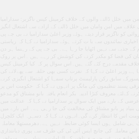
من میں خلل ڈالنے والوں کے خلاف کرمینل کیس ناگزیر: سدارامیا
ی بھی علاقے میں امن وامان میں خلل ڈالنے کے ارادے سے اشتعال انگیز
وائی کو ناگزیر قرار دیتے ہوئے وزیر اعلیٰ سدارامیا نے بی جے پی
 اخباری نمائندوں سے با ت کرتے ہوئے سدارامیا نے کہا کہ ریاستی
جذبے سے نہیں اٹھایا جا رہا ہے۔ بی جے پی کے رہنما ہر دن
 وامان کی فضا کو مکدر کرنے کی کوشش کر رہے ہیں ۔اس پر روک
خلاف مقدمے درج کئے گئے ہیں۔اس سوال پر کہ کیا کرمینل کیس
ہا ہے وزیر اعلیٰ نے کہا کہ نفرت کسی بھی حلقہ سے پھےلانے کی
ورکے سابق رکن پارلیمنٹ پرتاپ سمہا کو اشتعال انگیزی کرنے
رقی پسند تنظیموں کی مانگ پر انہوں نے کہا کہ حکومت اس پر
 کےلئے معروف کنڑا ادیبہ بکر انعام یافتہ بانو مشتاق کو مدعو
رضی کے بارے میں ایک سوال پر سدارامیا نے کہا کہ عدالت میں
 بنیاد پر بانو مشتاق کی مخالفت کی جا رہی ہے۔ اس بارے میں
ت اس کا انتظار کرے گی۔انہوں نے کہا کہ دسہرہ ایک کلچرل
ی شامل ہوں ایسا کوئی ضابطہ نہیں ہے۔دھرمستھلا معاملہ
کہ اس معاملہ کی جانچ ایس آئی ٹی کی طرف سے پوری دیانتداری
ہ جانچ میں غیر ضروری تاخیر کے الزامات بے بنیاد ہیں۔ سماجی