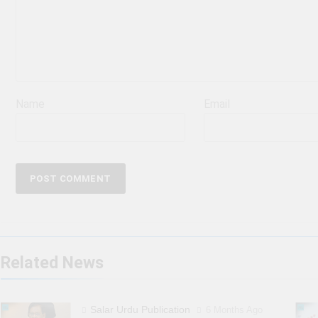
Name
Email
Related News
Salar Urdu Publication
6 Months Ago