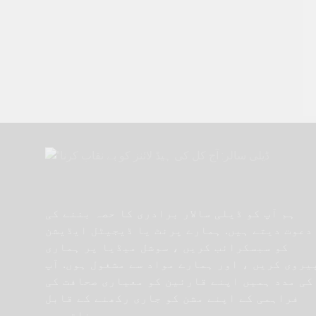
ہم آپ کو ڈیلی سالار برادری کا حصہ بننے کی
دعوت دیتے ہیں. ہمارے پرنٹ یا ڈیجیٹل ایڈیشن
کو سبسکرائب کریں ، سوشل میڈیا پر ہماری
یروی کریں ، اور ہمارے مواد سے مشغول ہوں. آپ
کی مدد ہمیں اپنے قارئین کو معیاری صحافت کی
فراہمی کے اپنے مشن کو جاری رکھنے کے قابل
بناتی ہے.