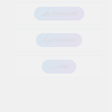
بنگلور BANGALORE
کلبرگ KALBURGI
ہبل HUBLI