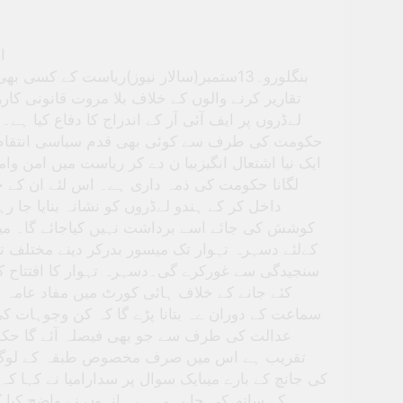
ا
بنگلورو۔13ستمبر(سالار نیوز)ریاست کے کس
تقاریر کرنے والوں کے خلاف بلا مروت قانونی کارر
لےڈروں پر ایف آئی آر کے اندراج کا دفاع کیا ہے۔
حکومت کی طرف سے کوئی بھی قدم سیاسی انتقام کے 
ایک نیا اشتعال انگیزبیا ن دے کر ریاست میں امن
لگانا حکومت کی ذمہ داری ہے۔ اس لئے ان کے 
داخل کر کے ہندو لےڈروں کو نشانہ بنایا جا ر
کوشش کی جائے اسے برداشت نہیں کیاجائے گا۔ میس
کےلئے دسہرہ تہوار تک میسور بدرکر دینے مختلف ت
سنجیدگی سے غورکرے گی۔دسہرہ تہوار کا افتتاح کرنے
کئے جانے کے خلاف ہائی کورٹ میں مفاد عامہ ع
سماعت کے دوران ےہ بتانا پڑے گا کہ کن وجوہات کی
عدالت کی طرف سے جو بھی فیصلہ آئے گا حکوم
تقریب ہے اس میں صرف مخصوص طبقہ کے لوگ ہ
کی جانچ کے بارے میںایک سوال پر سدارامیا نے کہا 
کے ساتھ کی جا رہی ہے۔ انہوں نے واضح کیا ک