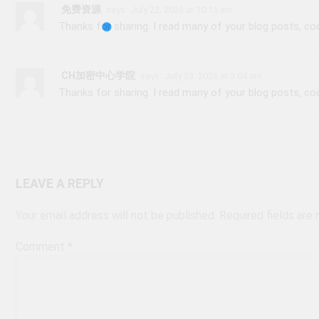
免费资源
says:
July 22, 2026 at 10:15 am
Thanks for sharing. I read many of your blog posts, cool
CH加密中心学院
says:
July 23, 2026 at 3:04 am
Thanks for sharing. I read many of your blog posts, cool
LEAVE A REPLY
Your email address will not be published.
Required fields are
Comment
*