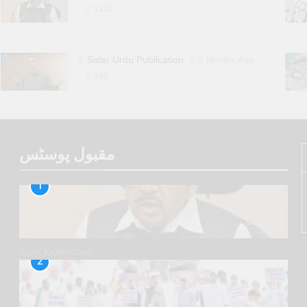
1219
Salar Urdu Publication
6 Months Ago
480
مقبول پوسٹس
1
INDIA
KARNATAKA
پ
2