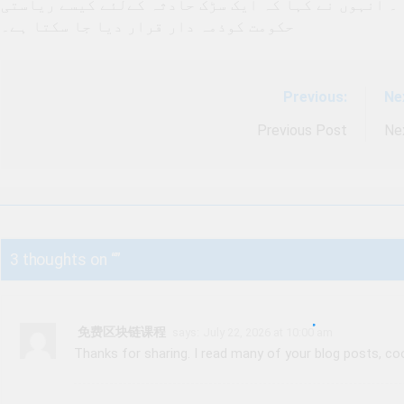
۔ انہوں نے کہا کہ ایک سڑک حادثہ کےلئے کیسے ریاستی
حکومت کوذمہ دار قرار دیا جا سکتا ہے۔
Previous:
Ne
Post
navigation
Previous Post
Ne
3 thoughts on “
”
免费区块链课程
says:
July 22, 2026 at 10:00 am
Thanks for sharing. I read many of your blog posts, cool