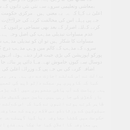
،معاشی وتعلیمی سروے سے نئی نئی ذاتوں کے سا
اعلیٰ نے کہا کہ ےہ بے معنی ہیں ۔مرکزی حکومت 
جے پی پہلے اس کی مخالفت کرنے کی جرا¿ت د
کرنے کےلئے اصرار کے بعد بھی سماجی برائیوں کے
عدم مساوات تبدیلی مذہب کی اصل وجہ ہے۔ ا
مساوات کا شکار ہیں تو ان کو تبدیلی مذہب س
سروے کے مذہب کے کالم میں وہی مذہب درج کیا
پورکو اپوزیشن کی بڑی جیت قرار دیتے ہوئے انہوں نے
دوسال سے کیوں خاموش تھے۔مہا دائی پر بنائے جا ر
عدالت نے اس کےلئے اجازت دے دی ہے۔ پھر بھی
کہا کہ کاویری پر مےکے داٹو ڈیم کی تعمی
ہے۔ ریاست کے آب پاشی منصوبوں میں آگے بڑھن
بار کھڑی کی جا رہی ہیں۔ہاسن میں گنیش جلو
ظاہر کرتے ہوئے انہوں نے کہا کہ اس کےلئے ح
مہلوکین کے ورثاءکو دس لاکھ روپے کے معاوضہ 
حکومت میں کتنا معاوضہ دیا گیا ؟پہلے ےہ جو
ہی معاوضہ کا اعلان کیا جا چکا ہے۔ضلع ا