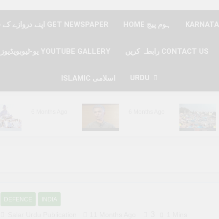
HOME ہوم پیج
اپنے دروازے کے قدموں پر نیوز پیپر حاصل کریں GET NEWSPAPER
رابطہ کریں CONTACT US
یو-ٹیوبویڈیوز YOUTUBE GALLERY
URDU
ISLAMIC اسلامی
6 Months Ago
6 Months Ago
6 Months Ago
6 Months Ago
DEFENCE
INDIA
3
Salar Urdu Publication
11 Months Ago
1 Mins