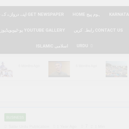
HOME ہوم پیج
اپنے دروازے کے قدموں پر نیوز پیپر حاصل کریں GET NEWSPAPER
رابطہ کریں CONTACT US
یو-ٹیوبویڈیوز YOUTUBE GALLERY
URDU
ISLAMIC اسلامی
6 Months Ago
6 Months Ago
6 Months Ago
6 Months Ago
BUSINESS
7
Salar Urdu Publication
1 Year Ago
1 Min