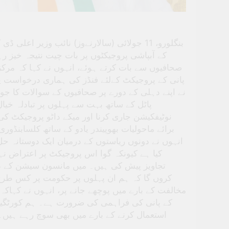
بنگلورو، 11 جولائی (سالارنےوز) نائب وزیر 
کے آبپاشی پروجیکٹوں پر بات چیت نتیجہ خیز رہ
صحافیوں سے بات کرتے ہوئے، انہوں نے کہا کہ مرکزی
پانی کے پروجیکٹ کےلئے فنڈز کی ہماری درخواست پر 
نے اپنے دہلی کے دورے پر صحافیوں کے سوالات کا جو
پاٹل کے ساتھ بہت سے پہلوں پر تبادلہ خیا
نوٹیفکیشن جاری کرنا اور میکے داٹو پروجیکٹ ک
برائے ماحولیات بھوپیندر یادو کے ساتھ کلسابنڈو
انہوں نے دونوں ریاستوں کے درمیان ایک دوستانہ حل
کیا ہے کیونکہ گوا اس پروجیکٹ پر اعتراض نہ
تجاویز پیش کی ہیں۔ میں مانسون سیشن کے دور
کروں گا کہ ہم ان پہلوں پر حکومت پر کس طرح د
مخالفت کے بارے میں پوچھے جانے پر، انہوں نے کہاکہ
کے پانی کی فراہمی کی ضرورت ہے۔ ہم کورٹگیرے
استعمال کرنے کے بارے میں بھی سوچ رہے ہیں۔ 