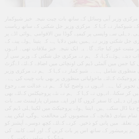
مرکزی وزیر آبی وسائل کے ساتھ بات چیت نتیجہ خیز شیوکمار
اعلی ڈی کے شیوکمار نے کہا کہ مرکزی وزیر جل شکتی کے ساتھ ریاست
ی۔دہلی سے واپسی پر کیمپے گوڈا بین الاقوامی ہوائی اڈے پر
 جل شکتی وزیر نے ہمیں یقین دلایا ہے کہ یتینا ہولے پینے کے
مثبت غور کیا جائے گا۔ یہ ایک نتیجہ خیز ملاقات تھی۔ انہوں
اب دیتے ہوئے،کہا، کہ ہم نے مرکزی جل شکتی کے وزیر سی آر
ل کیا جس میں آلمٹی ڈیم کی اونچائی میں اضافے کےلئے اےگزٹ
ی منظوری شامل ہے۔۔ شیو کمار نے کہا کہ ہم نے مرکزی وزیر
ری پروجیکٹ کےلئے ماحولیاتی منظوری پر بھی بات چیت کی ہے۔
 تجویز کیا ہے۔ انہوں نے واضح کیا کہ ہم نے عدالت سے رجوع
یں کر سکتا،۔انہوں نے کہا کہ ہم نے نئے پروجیکٹس کےلئے بھی
ان دہلی کا سفر کروں گا اور اپنے ممبران پارلیمنٹ سے بات
با ڈال سکتے ہیں۔ایتنا ہولے پروجیکٹ میں لکیناہلی ڈیم کی
 تمام بنیادی ڈھانچے کے منصوبوں کی مخالفت ہوگی، لیکن پینے
 تعلقہ میں پانی کو ذخیرہ کرنے کےلئے کچھ دوسرے آپشنز کو
ہم پرمیشور کے ساتھ اس پر بات کریں گے اور اسے کابینہ کی
میٹنگ کے سامنے رکھیں گے۔