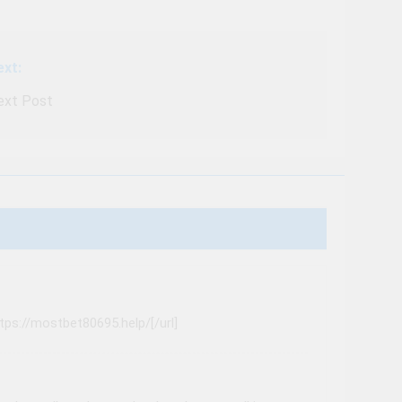
ext:
ext Post
tps://mostbet80695.help/[/url]