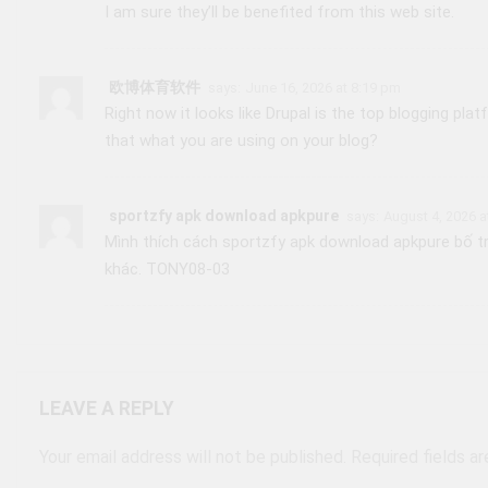
I am sure they’ll be benefited from this web site.
欧博体育软件
says:
June 16, 2026 at 8:19 pm
Right now it looks like Drupal is the top blogging pla
that what you are using on your blog?
sportzfy apk download apkpure
says:
August 4, 2026 a
Mình thích cách sportzfy apk download apkpure bố trí
khác. TONY08-03
LEAVE A REPLY
Your email address will not be published.
Required fields a