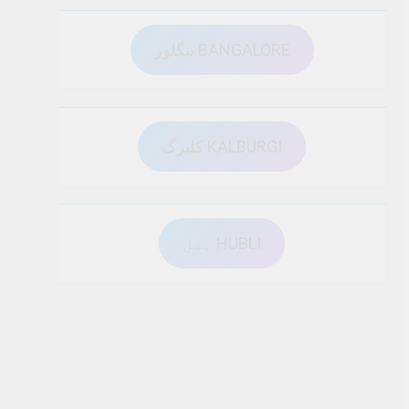
بنگلور BANGALORE
کلبرگ KALBURGI
ہبل HUBLI