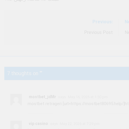
Previous:
N
Post
navigation
Previous Post
N
7 thoughts on “
”
mostbet_jdMr
says:
May 16, 2026 at 1:50 pm
mostbet retrageri [url=https://mostbet80695.help/]ht
vip casino
says:
May 22, 2026 at 7:29 pm