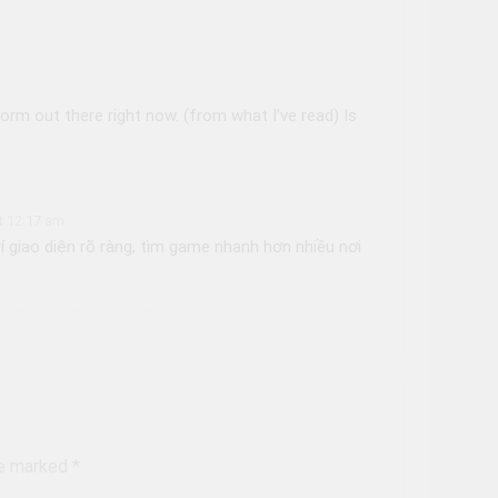
tform out there right now. (from what I’ve read) Is
t 12:17 am
 giao diện rõ ràng, tìm game nhanh hơn nhiều nơi
re marked
*