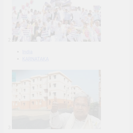
2
India
KARNATAKA
3