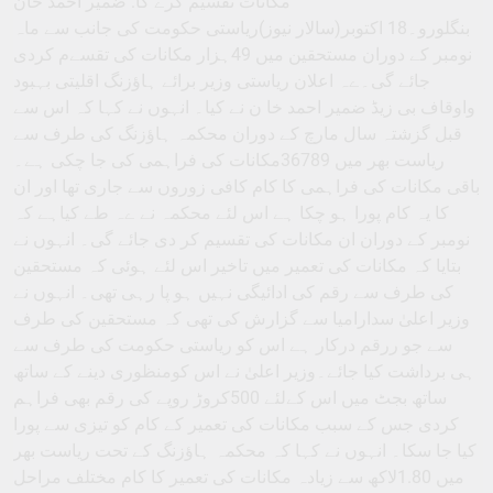
مکانات تقسیم کرے گا: ضمیر احمد خان
بنگلورو۔18 اکتوبر(سالار نیوز)ریاستی حکومت کی جانب سے ماہ
نومبر کے دوران مستحقین میں 49ہزار مکانات کی تقسےم کردی
جائے گی۔ےہ اعلان ریاستی وزیر برائے ہاﺅزنگ اقلیتی بہبود
واوقاف بی زیڈ ضمیر احمد خا ن نے کیا۔ انہوں نے کہا کہ اس سے
قبل گزشتہ سال مارچ کے دوران محکمہ ہاﺅزنگ کی طرف سے
ریاست بھر میں 36789مکانات کی فراہمی کی جا چکی ہے۔
باقی مکانات کی فراہمی کا کام کافی زوروں سے جاری تھا اور ان
کا یہ کام پورا ہو چکا ہے اس لئے محکمہ نے ےہ طے کیاہے کہ
نومبر کے دوران ان مکانات کی تقسیم کر دی جائے گی۔ انہوں نے
بتایا کہ مکانات کی تعمیر میں تاخیر اس لئے ہوئی کہ مستحقین
کی طرف سے رقم کی ادائیگی نہیں ہو پا رہی تھی۔ انہوں نے
وزیر اعلیٰ سدارامیا سے گزارش کی تھی کہ مستحقین کی طرف
سے جو ررقم درکار ہے اس کو ریاستی حکومت کی طرف سے
ہی برداشت کیا جائے۔وزیر اعلیٰ نے اس کومنظوری دینے کے ساتھ
ساتھ بجٹ میں اس کےلئے 500کروڑ روپے کی رقم بھی فراہم
کردی جس کے سبب مکانات کی تعمیر کے کام کو تیزی سے پورا
کیا جا سکا۔ انہوں نے کہا کہ محکمہ ہاﺅزنگ کے تحت ریاست بھر
میں 1.80لاکھ سے زیادہ مکانات کی تعمیر کا کام مختلف مراحل