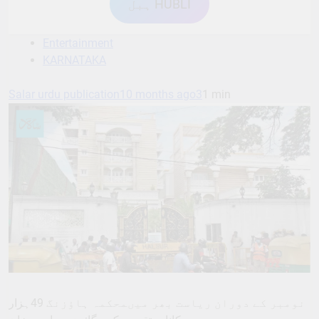
ہبل HUBLI
Entertainment
KARNATAKA
Salar urdu publication
10 months ago
3
1 min
نومبر کے دوران ریاست بھر میںمحکمہ ہاﺅزنگ 49ہزار