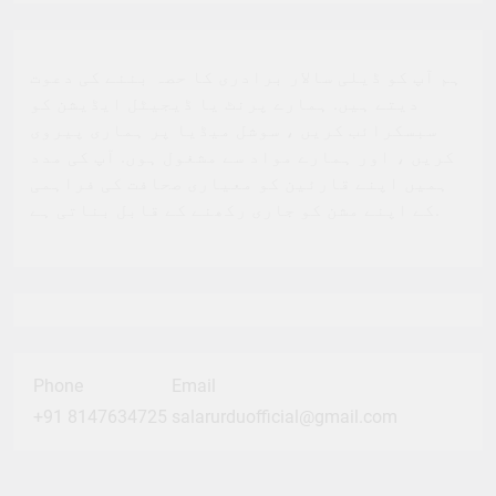
ہم آپ کو ڈیلی سالار برادری کا حصہ بننے کی دعوت
دیتے ہیں. ہمارے پرنٹ یا ڈیجیٹل ایڈیشن کو
سبسکرائب کریں ، سوشل میڈیا پر ہماری پیروی
کریں ، اور ہمارے مواد سے مشغول ہوں. آپ کی مدد
ہمیں اپنے قارئین کو معیاری صحافت کی فراہمی
کے اپنے مشن کو جاری رکھنے کے قابل بناتی ہے.
Phone
Email
+91 8147634725
salarurduofficial@gmail.com