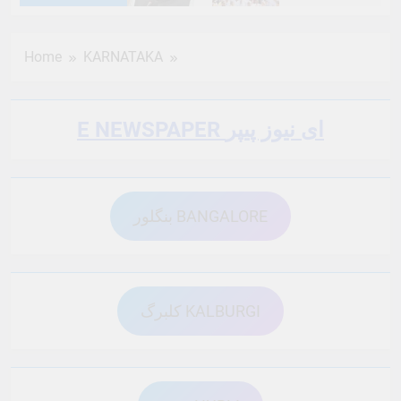
6 Months Ago
6 Months Ago
Home
KARNATAKA
6 Months Ago
6 Months Ago
E NEWSPAPER ای نیوز پیپر
6 Months Ago
6 Months Ago
بنگلور BANGALORE
6 Months Ago
6 Months Ago
6 Months Ago
6 Months Ago
کلبرگ KALBURGI