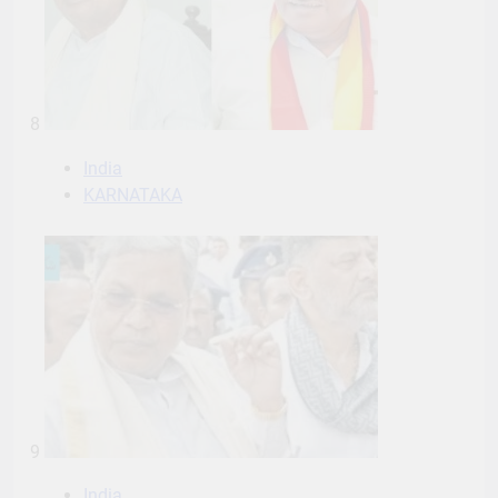
8
India
KARNATAKA
9
India