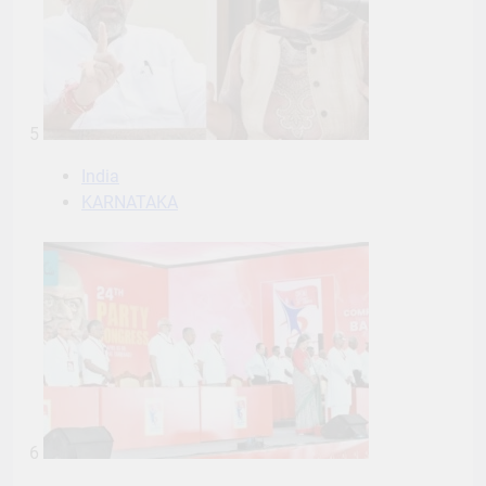
5
India
KARNATAKA
6