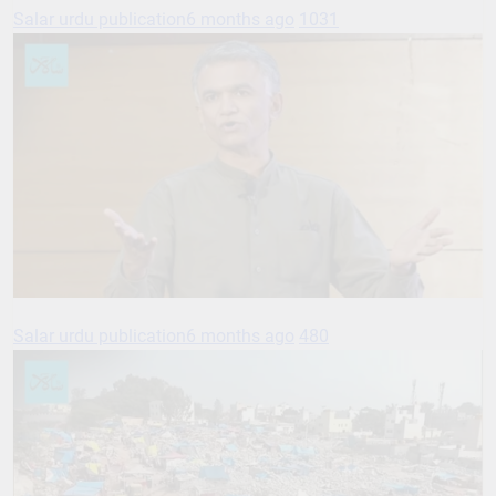
Salar urdu publication
6 months ago
1031
Salar urdu publication
6 months ago
480