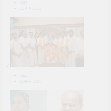
India
KARNATAKA
7
India
KARNATAKA