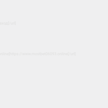
ход[/url]
line]https://www.mostbet06093.online[/url]