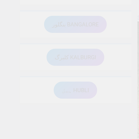
بنگلور BANGALORE
کلبرگ KALBURGI
ہبل HUBLI