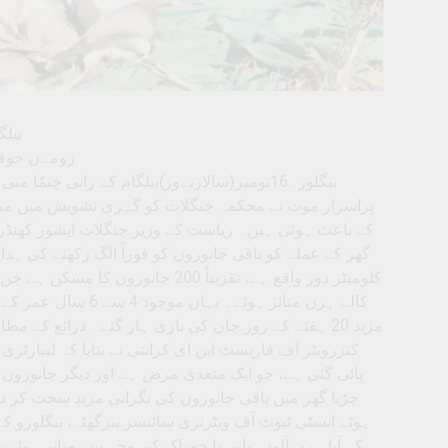
بیلگاو
زومےں خوف 
پراسرار موت نے محکمہ جنگلات کو گہری تشویش میں مبتلا 
کے باعث ہوئی ہیں۔ ریاست کے وزیر جنگلات ایشور کھنڈرے 
کلومیٹر دور واقع ہے، تقریباً 200
مزید 20 ہفتے کے روز جان کی بازی ہار گئے۔ ذرائع کے
کنزرویٹر آف فاریسٹ این ای کرانتی نے بتایا کہ لیبارٹر
پائی گئی ہے، جو ایک متعدی مرض ہے اور دیگر جانوروں 
چڑیا گھر میں باقی جانوروں کی نگرانی مزید سخت کر د
ہوئے انسٹی ٹیوٹ آف ویٹرنری سائنسز بنرگھٹہ، بنگلورو ک
کہ آیا ہرن آلودہ پانی یا خوراک کی وجہ سے متاثر ہوئے