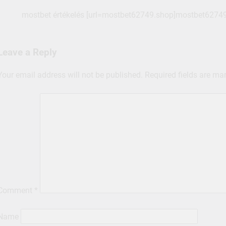
mostbet értékelés [url=mostbet62749.shop]mostbet62749.
Leave a Reply
Your email address will not be published.
Required fields are m
Comment
*
Name