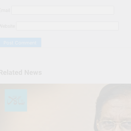
Email
Website
Related News