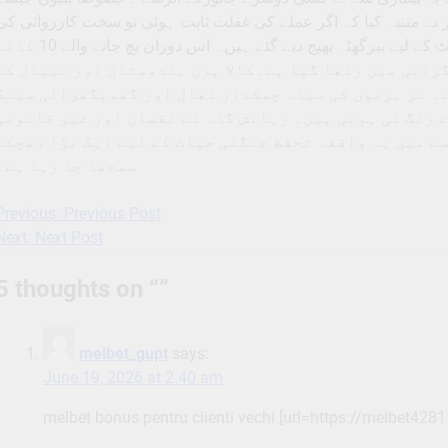
 نے متنبہ کیا کہ اگر عملے کی غفلت ثابت ہوئی تو سخت کارروائی کی
جائے گی۔ مردہ جانوروں کے نمونے مزید تفصیلی ٹیسٹ کے لیے بنرگھٹہ بھیج دیے گئے ہیں۔ اس دوران بچ جانے
رانی میں رکھا گیا ہے۔کالا ہرن ہندوستان اور نیپال کا
۔ نر ہرنوں کی سیاہ چمکدار کھال اور گھوبگھرالی سینگ
 رنگ کی ہوتی ہیں۔ رہائش گاہ کے نقصان اور غیر قانونی
ے میں یہ واقعہ تحفظِ جنگلی حیات کے لیے ایک بڑا دھچکا
سمجھا جا رہا ہے۔
Previous:
Previous Post
Post
Next:
Next Post
navigation
5 thoughts on “
”
melbet_gupt
says:
June 19, 2026 at 2:40 am
melbet bonus pentru clienti vechi [url=https://melbet4281