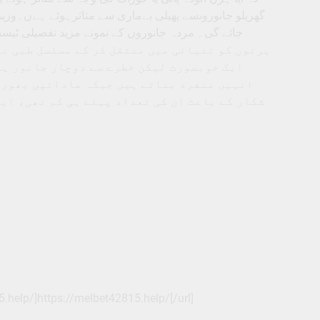
گھریلو جانوروںسے پھیلی بےماری سے متاثرہوئے ہےں۔وزیر
ہرنوں کو تنہائی میں منتقل کر کے مسلسل طبی نگ
ایک خوبصورت لیکن خطرے سے دوچار جانور ہے
انہیں منفرد بناتے ہیں جبکہ مادائیں بھورے
شکار کے باعث ان کی تعداد پہلے ہی کم تھی، ایس
5.help/]https://melbet42815.help/[/url]