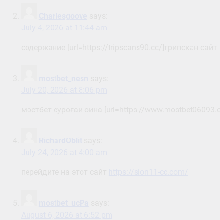
Charlesgoove
says:
July 4, 2026 at 11:44 am
содержание [url=https://tripscans90.cc/]трипскан сайт в
mostbet_nesn
says:
July 20, 2026 at 8:06 pm
мостбет суроғаи оина [url=https://www.mostbet06093.on
RichardOblit
says:
July 24, 2026 at 4:00 am
перейдите на этот сайт
https://slon11-cc.com/
mostbet_ucPa
says:
August 6, 2026 at 6:52 pm