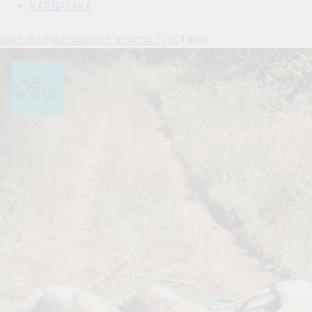
KARNATAKA
Salar urdu publication
9 months ago
5
1 min