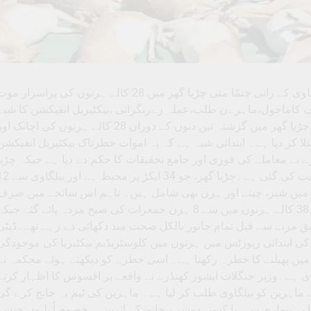
ی کے رانی چنمّا منی چڑیا گھر میں 28 کالے ہرنوں کی پراسرار موت
کاماحول،ماہرےن طلب،عملہ زےرنگرانی ،بیکٹیریل انفیکشن کا شبہ
بنگلور۔16نومبر(سالارنےوز)بیلگام کے رانی چنمّا منی چڑیا گھر میں گزشتہ تین دنوں کے دوران 28 کالے ہرنوں کی اچانک 
کر دیا ہے۔ ابتدائی شبہ ہے کہ یہ اموات خطرناک بیکٹیریل انفیکشن
نے معاملے کی فوری اور جامع تحقیقات کا حکم دے دیا ہے جبکہ چڑیا
گھر کے عملے کو باقی جانوروں کو فوراً الگ رکھنے کی ہدایت کی گئی ہے۔چڑیا گھر، جو 34 
 جانوروں کا مسکن ہے جن میں شیر، چیتے اور ہرن بھی شامل ہیں۔ تاہم اس سانحے میں صرف
کالے ہرن متاثر ہوئے۔ یہاں موجود 4 سے 6 سال عمر کے 38 کالے ہرنوں میں سے 8 ہرن جمعرات کی صبح مردہ پائے گئے جب
 مطابق مرنے سے قبل تمام جانور بالکل صحت مند دکھائی دے رہے تھے۔ڈپٹی
ی کی ابتدائی رپورٹس میں ہرنوں میں کلوسٹریڈیم بیکٹیریا کی موجودگی
میں پھیلنے کا خطرہ رکھتا ہے۔ اسی خطرے کو دیکھتے ہوئے محکمہ نے
ی ہے۔وزیر جنگلات ایشور کھنڈرے نے واقعے پر افسوس کا اظہار کرتے
ے ماہرین کو بیلگاوی طلب کر لیا ہے۔ ماہرین کی ٹیم یہ جانچ کرے گی
 یا یہ بیماری سے ےا کسی دوسرے جانورکے اثرسے ۔خصوصاً بلیوں جیسے