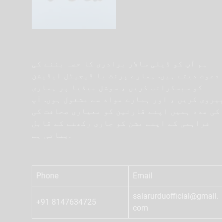
ہم آپ کو ڈیلی سالار برادری کا حصہ بننے کی
دعوت دیتے ہیں. ہمارے پرنٹ یا ڈیجیٹل ایڈیشن
کو سبسکرائب کریں ، سوشل میڈیا پر ہماری
یروی کریں ، اور ہمارے مواد سے مشغول ہوں. آپ
کی مدد ہمیں اپنے قارئین کو معیاری صحافت کی
فراہمی کے اپنے مشن کو جاری رکھنے کے قابل
بناتی ہے.
Phone
Email
salarurduofficial@gmail.
+91 8147634725
com