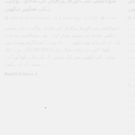
ئی
سوناکشی سنہااورظہیراقبال کی شادی ہوگئی،
زر
پہلی تصاویر دیکھیں
Salar Urdu Publication
S
2 Years Ago
3126
1 Min
اری
سوناکشی سنہااورظہیراقبال کی شادی ہوگئی، پہلی تصاویر
لگا
دیکھیں شادی کی تصویر شیئر کرتے ہوئے سوناکشی سنہا نے
مبے
اپنے دل کی بات بھی لکھی ہے۔ انہوں نے انسٹاگرام پوسٹ میں
سٹس
لکھا، “اس دن، سات سال پہلے (23.06.2017)، ہم نے ایک
فلم
دوسرے کی آنکھوں میں ایک دوسرے کے لیے پیار دیکھا اور اسے
 کے
ہمیشہ کے لیے رکھنے…
صلہ
Read Full News
ے۔
ہا؟
ائی
 کہ
صلہ
رہے
ا تھا۔
تان