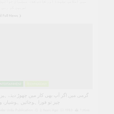
میں اسلامی عقیدے اور شادی شدہ مسلمان خواتین
توہین کر رہی 
d Full News
NTERTAINMENT
TECHNOLOGY
گرمی میں اگر آپ بھی کار میں چھوڑ دیتے ہیں 
چیز تو فورا ہوجائیں ہوشیار، و
alar Urdu Publication
2 Years Ago
1983
1 Mins