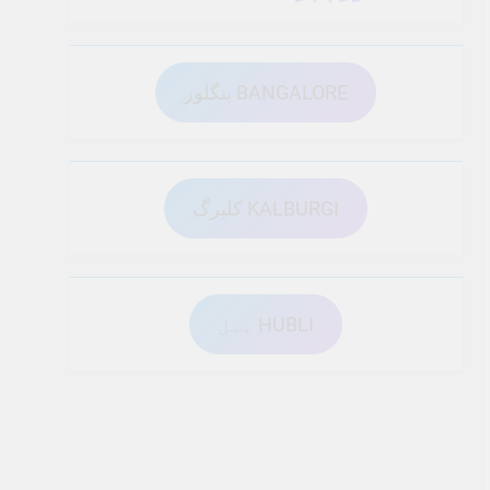
بنگلور BANGALORE
کلبرگ KALBURGI
ہبل HUBLI