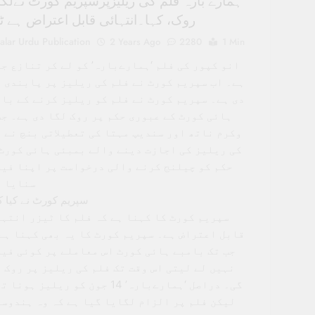
ہمارے بارہ فلم کی ریلیزپرسپریم کورٹ نےلگا
روک، کہا۔انتہائی قابل اعتراض ہے ٹی
alar Urdu Publication
2 Years Ago
2280
1 Min
انو کپور کی فلم ‘ہمارےبارہ’ کو لے کر تنازع ج
ہے۔ اب سپریم کورٹ نے فلم کی ریلیز پر پابندی 
دی ہے۔ سپریم کورٹ نے فلم کو ریلیز کرنے کے با
ہائی کورٹ کے عبوری حکم پر روک لگا دی ہے۔ ج
وکرم ناتھ اور سندیپ مہتا کی تعطیلاتی بنچ نے 
کی ریلیز کی اجازت دینے والے بمبئی ہائی کورٹ
حکم کو چیلنج کرنے والی درخواست پر اپنا فی
سنایا ہ
سپریم کورٹ نے کیا ک
سپریم کورٹ کا کہنا ہے کہ فلم کا ٹیزر انتہ
قابل اعتراض ہے۔ سپریم کورٹ کا یہ بھی کہنا ہے
جب تک بامبے ہائی کورٹ اس معاملے پر کوئی فی
نہیں لے لیتی اس وقت تک فلم کی ریلیز پر روک 
گی۔ دراصل ‘ہمارےبارہ’ 14 جون کو ریلیز ہون
لیکن فلم پر الزام لگایا گیا ہے کہ وہ ہندوس