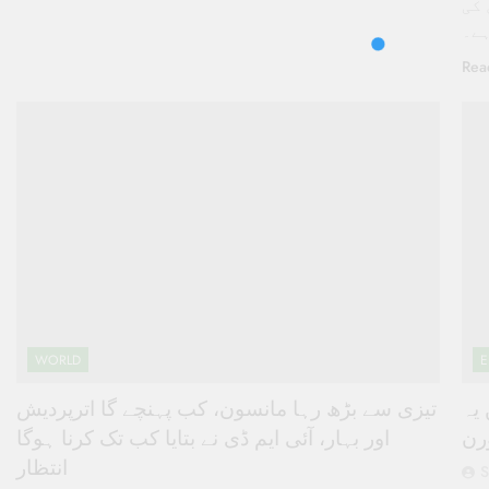
 کی
ہے۔
Rea
WORLD
E
یہ
تیزی سے بڑھ رہا مانسون، کب پہنچے گا اترپردیش
رن
اور بہار، آئی ایم ڈی نے بتایا کب تک کرنا ہوگا
انتظار
S