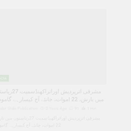
NDIA
مشرقی اترپردیش اوراتراکھنڈ
میں بارش، 22 اموات، جانئے آج کیسارہے گاموسم
alar Urdu Publication
2 Years Ago
91
1 Min
مشرقی اترپردیش اوراتراکھنڈسمیت 27ریاستوں 
22 اموات، جانئے آج کیسارہے گاموسم