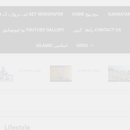
HOME ہوم پیج
اپنے دروازے کے قدموں پر نیوز پیپر حاصل کریں GET NEWSPAPER
رابطہ کریں CONTACT US
یو-ٹیوبویڈیوز YOUTUBE GALLERY
URDU
ISLAMIC اسلامی
6 Months Ago
6 Months Ago
6 Months Ago
6 Months Ago
Lifestyle