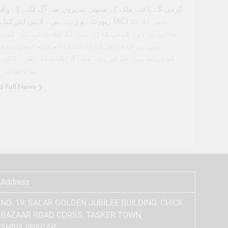
گرمی کے باعث ملک کے سبھی شہروں سے آگ لگنے کے واق
رپورٹ ہو رہے ہیں۔ کہیں ایئر کنڈیشنر (AC) میں 
جاتی ہے اور کبھی گاڑی میں آگ لگ جاتی ہے۔ گرم
میں ہم خود بھی گاڑی کے ساتھ کچھ ایسی غلط
کردیتے ہیں جس کی وجہ سے آگ لگنے کا خطرہ کئی 
بڑھ جاتا 
d Full News
Address
NO. 19, SALAR GOLDEN JUBILEE BUILDING, CHICK
BAZAAR ROAD CORSS, TASKER TOWN,
SHIVAJINAGAR,