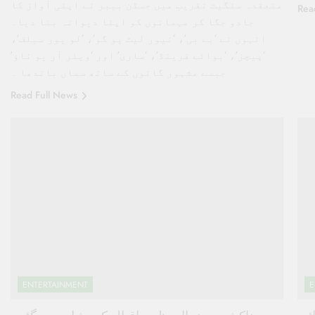
منعقدہ سنگیت تقریب میں جسٹن بیبر نے اپنی آواز کا
Rea
جادو جگا کر مہمانوں کو اپنا دیوانہ بنا دیا۔
انہوں نے ‘بے بی’، ‘نیور لیٹ یو گو’، ‘لو یور سیلف’،
‘پیچز’، ‘بوائے فرینڈ’، ‘ساری’ اور ‘ویئر آر یو ناؤ’
جیسے مشہور گانوں کے ساتھ سماں باندھا ۔
Read Full News
ENTERTAINMENT
E