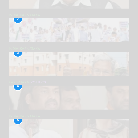
INDIA
KARNATAKA
2
INDIA
KARNATAKA
3
پ
KARNATAKA
POLITICS
4
INDIA
KARNATAKA
5