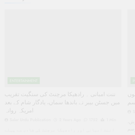
ENTERTAINMENT
I
سمیت 27ریاستوں
ننت امبانی ۔ رادھیکا مرچنٹ کی سنگیت تقریب
میں جسٹن بیبر نے باندھا سماں، یادگار شام کے بعد
امریکہ روانہ
S
Salar Urdu Publication
2 Years Ago
1752
1 Min
میں بارش،
اننت امبانی اور رادھیکا مرچنٹ کی شادی سے پہلے