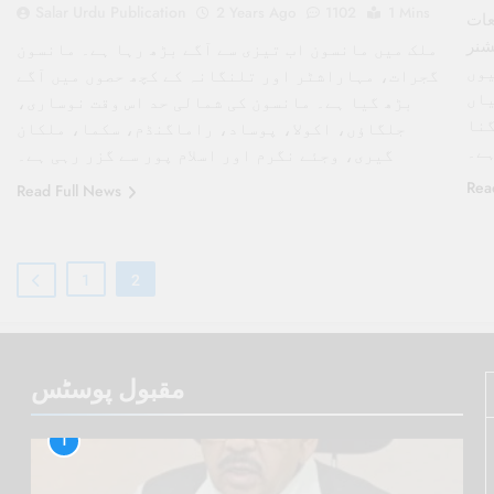
Salar Urdu Publication
2 Years Ago
1102
1 Mins
عات
آگ لگ
ملک میں مانسون اب تیزی سے آگے بڑھ رہا ہے۔ مانسون
یوں
گجرات، مہاراشٹر اور تلنگانہ کے کچھ حصوں میں آگے
یاں
بڑھ گیا ہے۔ مانسون کی شمالی حد اس وقت نوساری،
گنا
جلگاؤں، اکولا، پوساد، راماگنڈم، سکما، ملکان
ہے۔
گیری، وجئے نگرم اور اسلام پور سے گزر رہی ہے۔
Rea
Read Full News
1
2
مقبول پوسٹس
1