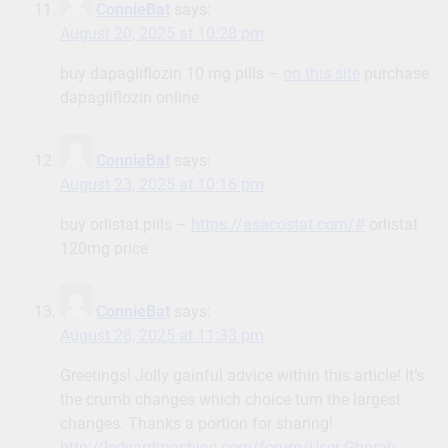
ConnieBat
says:
August 20, 2025 at 10:28 pm
buy dapagliflozin 10 mg pills –
on this site
purchase
dapagliflozin online
ConnieBat
says:
August 23, 2025 at 10:16 pm
buy orlistat pills –
https://asacostat.com/#
orlistat
120mg price
ConnieBat
says:
August 28, 2025 at 11:33 pm
Greetings! Jolly gainful advice within this article! It’s
the crumb changes which choice turn the largest
changes. Thanks a portion for sharing!
http://ledyardmachine.com/forum/User-Ghprah