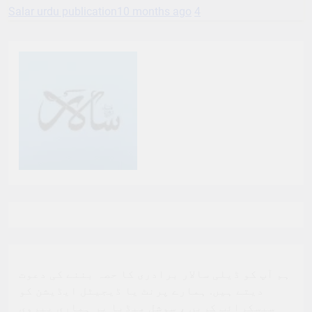
Salar urdu publication
10 months ago
4
ہم آپ کو ڈیلی سالار برادری کا حصہ بننے کی دعوت
دیتے ہیں. ہمارے پرنٹ یا ڈیجیٹل ایڈیشن کو
سبسکرائب کریں ، سوشل میڈیا پر ہماری پیروی