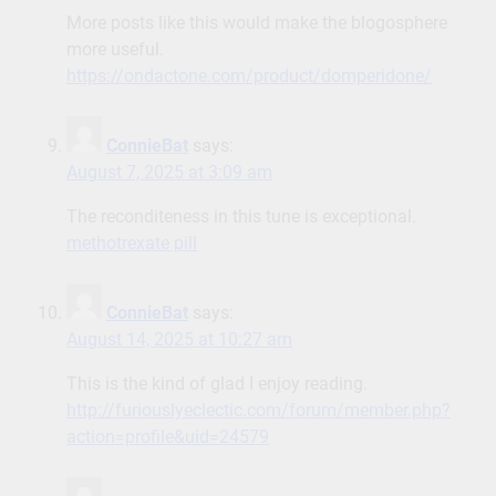
More posts like this would make the blogosphere
more useful.
https://ondactone.com/product/domperidone/
ConnieBat
says:
August 7, 2025 at 3:09 am
The reconditeness in this tune is exceptional.
methotrexate pill
ConnieBat
says:
August 14, 2025 at 10:27 am
This is the kind of glad I enjoy reading.
http://furiouslyeclectic.com/forum/member.php?
action=profile&uid=24579