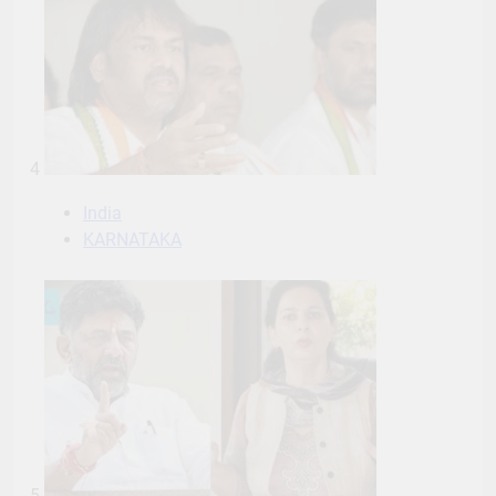
4
India
KARNATAKA
5