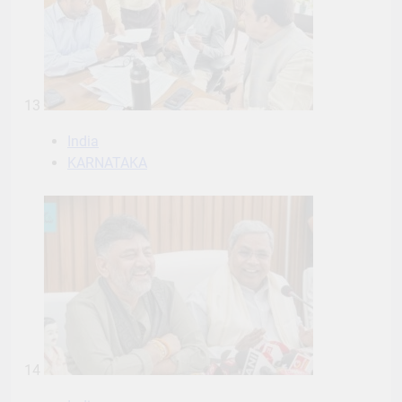
13
India
KARNATAKA
14