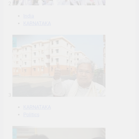
2
India
KARNATAKA
3
KARNATAKA
Politics