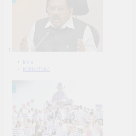
1
India
KARNATAKA