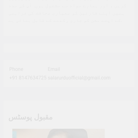
کریں ، اور ہمارے مواد سے مشغول ہوں. آپ کی مدد
ہمیں اپنے قارئین کو معیاری صحافت کی فراہمی
کے اپنے مشن کو جاری رکھنے کے قابل بناتی ہے.
Phone
Email
+91 8147634725
salarurduofficial@gmail.com
مقبول پوسٹس