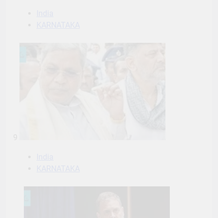
India
KARNATAKA
9
India
KARNATAKA