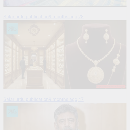
Salar urdu publication
9 months ago
28
Salar urdu publication
9 months ago
47