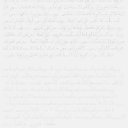
یہ بحث شروع ہو گئی کہ مشیل اوباما وہ واحد شخصیت ہیں جو
ڈونالڈ ٹرمپ کو شکست دے سکتی ہیں۔ ایک یوزر نے لکھا : میں نے
اسے اب تک کئی بار سن چکا ہوں، شکاگو میں لوگ خوش نہیں
ہیں۔ براہ کرم مشیل اوباما پر توجہ مرکوز کریں ۔ یہ بھی کہا جا
رہا ہے کہ بارک اوباما اپنے کسی قریبی کو کملا ہیرس کے مقابلے
میں کھڑا کر سکتے ہیں۔ کچھ یوزرس نے لکھا : کملا ہیرس صرف
قربانی کا بکرا ہیں۔ کانفرنس میں مشیل اوباما کا ہی انتخاب کیا
جائے گا۔ براہ کرم ان کے بیانات اور طرز عمل پر توجہ دیں۔
وویک رامسوامی، جنہوں نے پہلے پیشین گوئی کی تھی
کہ بائیڈن ڈیموکریٹک امیدوار نہیں ہوں گے۔ اور اب
ان کی باتیں سچ ثابت ہوئیں۔ انہوں نے یہ بھی کہا کہ
پچھلے سال میں نے پیش گوئی کی تھی کہ جو بائیڈن
امیدوار نہیں ہوں گے۔ اب میں پیشین گوئی کر رہا
ہوں کہ کملا ہیرس بھی نہیں ہوں گی۔ میں مشیل اوباما
کے ڈیموکریٹک امیدوار بننے سے انکار بھی نہیں
کروں گا۔ جس کی وجہ سے ایک بار پھر قیاس آرائیوں کا
سلسلہ شروع ہو گیا ہے۔