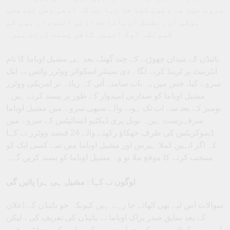
سروے میں یہ دعویٰ کیا جا رہا ہے کہ ابھی بھی تبدیلی
ہوگی اور مشیل اوباما صدارتی امیدوار ہوں گی
کیونکہ لوگ انہیں کافی پسند کرتے ہیں۔
بائیڈن کے میدان چھوڑنے کے چند گھنٹے بعد ہی مشیل اوباما کا نام
انٹرنیٹ پر ٹرینڈ کرنے لگا۔ دی سینٹر اسکوائر ووٹرز وائس نے ایک
سروے کیا، جس میں یہ بات سامنے آئی کہ زیادہ تر امریکی ووٹرز
مشیل اوباما کو صدارتی امیدوار کے طور پر پسند کرتے ہیں۔
نومبر کے بعد سے اب تک ہونے والے سبھی سروے میں مشیل اوباما
سرفہرست ہیں۔ نوبل پری ڈیکٹیو انسائیٹس کے سروے میں
ڈیموکریٹس کی طرف جھکاؤ رکھنے والے 24 فیصد ووٹرز نے کہا
کہ اگر انہیں کملا ہیرس اور مشیل اوباما میں سے کسی ایک کو
منتخب کرنے کا موقع ملا تو وہ مشیل اوباما کو پسند کریں گے۔
لوگوں نے کہا : مشیل ہی ہرا پائیں گی
سوالات اس لیے بھی اٹھائے جا رہے ہیں کیونکہ جو بائیڈن کے اعلان
کے بعد سابق صدر براک اوباما نے بائیڈن کی تعریف کی ، لیکن
انہوں نے کملا ہیرس کی حمایت نہیں کی۔ اس کے بعد انٹرنیٹ پر