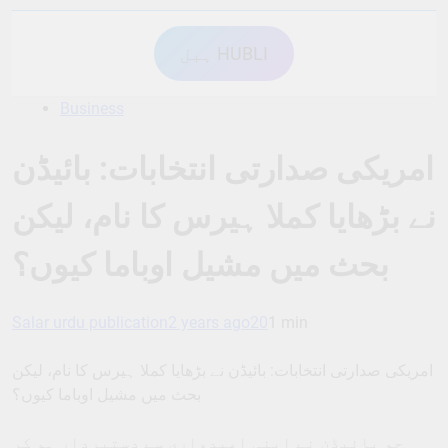
ہبل HUBLI
Business
امریکی صدارتی انتخابات: بائیڈن
نے بڑھایا کملا ہیرس کا نام، لیکن
بحث میں مشیل اوباما کیوں؟
Salar urdu publication
2 years ago
20
1 min
امریکی صدارتی انتخابات: بائیڈن نے بڑھایا کملا ہیرس کا نام، لیکن
بحث میں مشیل اوباما کیوں؟
جو بائیڈن نے اپنی امیدواری سے دستبردار ہو کر