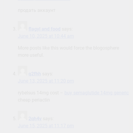
продать аккаунт
flagyl and food
says:
June 10, 2025 at 10:44 am
More posts like this would force the blogosphere
more useful.
q2fhh
says:
June 13, 2025 at 11:20 pm
rybelsus 14mg cost –
buy semaglutide 14mg generic
cheap periactin
2qh4v
says:
June 15, 2025 at 11:17 pm