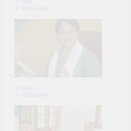
India
KARNATAKA
15
India
KARNATAKA