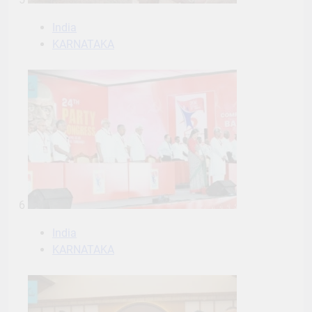
India
KARNATAKA
6
India
KARNATAKA