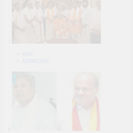
7
India
KARNATAKA
8