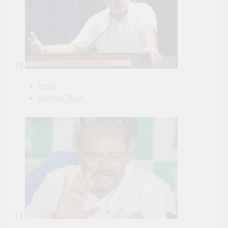
10
India
KARNATAKA
11