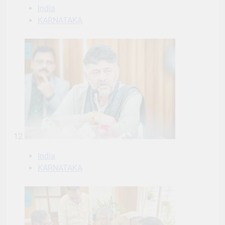
India
KARNATAKA
12
India
KARNATAKA