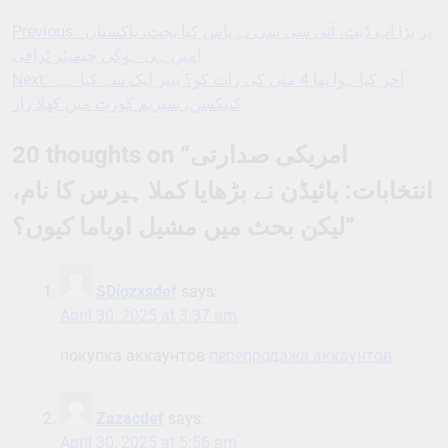
پر بڑا اپ ڈیٹ، آئی سی سی نے پاس کیا بجٹ، پاکستان
Previous:
Post
میں ہی ہوگی چیمپئز ٹرافی!
navigation
آخر کیا ہوا تھا 4 مئی کی رات کو؟ پیپر لیک سے کیا ہے
Next:
کنیکشن، سپریم کورٹ میں کھلا راز
امریکی صدارتی
20 thoughts on “
انتخابات: بائیڈن نے بڑھایا کملا ہیرس کا نام،
”
لیکن بحث میں مشیل اوباما کیوں؟
SDiozxsdef
says:
April 30, 2025 at 3:37 am
покупка аккаунтов
перепродажа аккаунтов
Zazacdef
says:
April 30, 2025 at 5:56 am