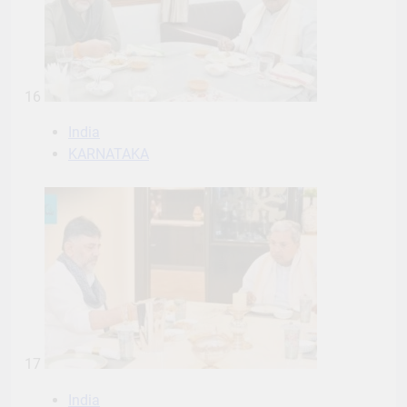
16
India
KARNATAKA
17
India