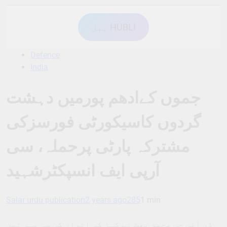
ہبل HUBLI
Defence
India
جموں کےادھم پورمیں دہشت
گردوں کاسیکورٹی فورسزکی
مشترکہ پارٹی پرحملہ، سی
آرپی ایف انسپکٹرشہید
Salar urdu publication
2 years ago
285
1 min
ڈی آئی جی محمد بھٹ نے کہا کہ اتوار کی سہ پہر تین