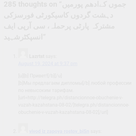
285 thoughts on “
جموں کےادھم پورمیں
دہشت گردوں کاسیکورٹی فورسزکی
مشترکہ پارٹی پرحملہ، سی آرپی ایف
انسپکٹرشہید
”
Lazrtst
says:
August 19, 2024 at 9:37 pm
[u][b] Привет![/b][/u]
[b]Мы предлагаем дипломы[/b] любой профессии
по невысоким тарифам.
[url=http://telegra.ph/distancionnoe-obuchenie-v-
vuzah-kazahstana-08-02/]telegra.ph/distancionnoe-
obuchenie-v-vuzah-kazahstana-08-02[/url]
vivod iz zapoya rostov_biSn
says: