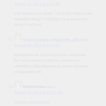
August 23, 2024 at 2:29 pm
как заработать денег с нуля [url=https://kak-
zarabotat-dengi11.ru/]https://kak-zarabotat-
dengi11.ru/[/url] .
vivod iz zapoya v stacionare_vxPl
says:
August 24, 2024 at 4:13 am
выведение из запоя воронеж стационар
[url=www.vyvod-iz-zapoya-v-stacionare-
voronezh.ru/]выведение из запоя воронеж
стационар[/url] .
MatthewMaw
says:
August 24, 2024 at 10:17 pm
ремонт смартфонов