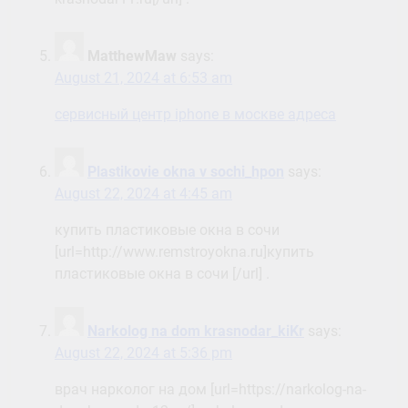
MatthewMaw
says:
August 21, 2024 at 6:53 am
сервисный центр iphone в москве адреса
Plastikovie okna v sochi_hpon
says:
August 22, 2024 at 4:45 am
купить пластиковые окна в сочи
[url=http://www.remstroyokna.ru]купить
пластиковые окна в сочи [/url] .
Narkolog na dom krasnodar_kiKr
says:
August 22, 2024 at 5:36 pm
врач нарколог на дом [url=https://narkolog-na-