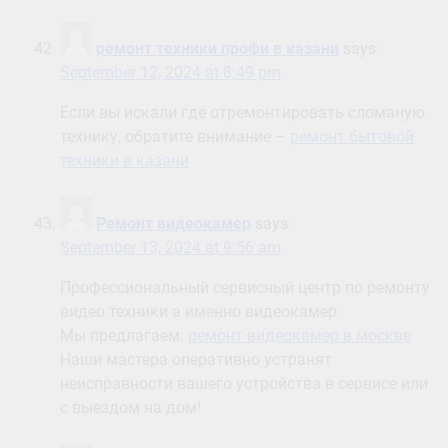
ремонт техники профи в казани
says:
September 12, 2024 at 8:49 pm
Если вы искали где отремонтировать сломаную
технику, обратите внимание –
ремонт бытовой
техники в казани
Ремонт видеокамер
says:
September 13, 2024 at 9:56 am
Профессиональный сервисный центр по ремонту
видео техники а именно видеокамер.
Мы предлагаем:
ремонт видеокамер в москве
Наши мастера оперативно устранят
неисправности вашего устройства в сервисе или
с выездом на дом!