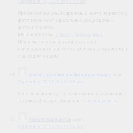
September 11, 2024 at 12:18 am
Профессиональный сервисный центр по ремонту
фото техники от зеркальных до цифровых
фотоаппаратов.
Мы предлагаем:
ремонт фототехники
Наши мастера оперативно устранят
неисправности вашего устройства в сервисе или
с выездом на дом!
ремонт техники профи в краснодаре
says:
September 11, 2024 at 9:49 pm
Если вы искали где отремонтировать сломаную
технику, обратите внимание –
профи услуги
Ремонт планшетов
says:
September 12, 2024 at 1:50 am