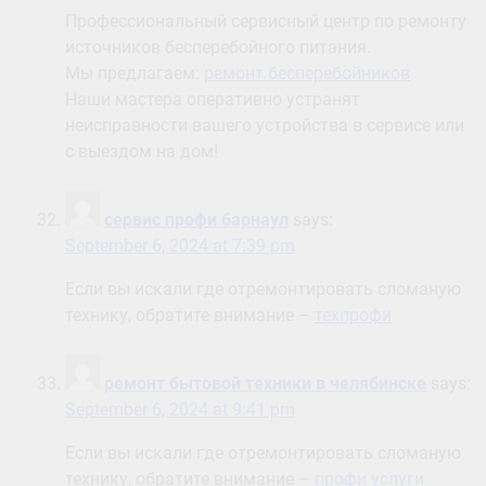
Профессиональный сервисный центр по ремонту
источников бесперебойного питания.
Мы предлагаем:
ремонт бесперебойников
Наши мастера оперативно устранят
неисправности вашего устройства в сервисе или
с выездом на дом!
сервис профи барнаул
says:
September 6, 2024 at 7:39 pm
Если вы искали где отремонтировать сломаную
технику, обратите внимание –
техпрофи
ремонт бытовой техники в челябинске
says:
September 6, 2024 at 9:41 pm
Если вы искали где отремонтировать сломаную
технику, обратите внимание –
профи услуги