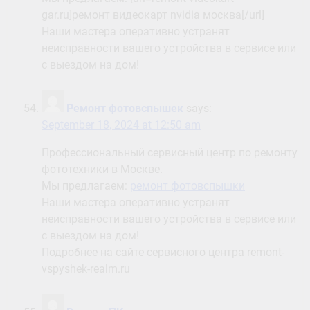
gar.ru]ремонт видеокарт nvidia москва[/url]
Наши мастера оперативно устранят
неисправности вашего устройства в сервисе или
с выездом на дом!
Ремонт фотовспышек
says:
September 18, 2024 at 12:50 am
Профессиональный сервисный центр по ремонту
фототехники в Москве.
Мы предлагаем:
ремонт фотовспышки
Наши мастера оперативно устранят
неисправности вашего устройства в сервисе или
с выездом на дом!
Подробнее на сайте сервисного центра remont-
vspyshek-realm.ru