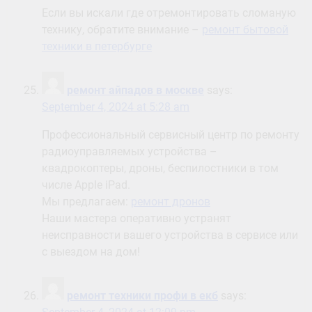
Если вы искали где отремонтировать сломаную
технику, обратите внимание –
ремонт бытовой
техники в петербурге
ремонт айпадов в москве
says:
September 4, 2024 at 5:28 am
Профессиональный сервисный центр по ремонту
радиоуправляемых устройства –
квадрокоптеры, дроны, беспилостники в том
числе Apple iPad.
Мы предлагаем:
ремонт дронов
Наши мастера оперативно устранят
неисправности вашего устройства в сервисе или
с выездом на дом!
ремонт техники профи в екб
says: