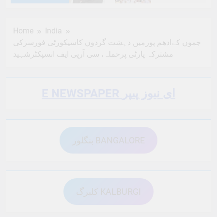
6 Months Ago
6 Months Ago
Home
India
جموں کےادھم پورمیں دہشت گردوں کاسیکورٹی فورسزکی
6 Months Ago
6 Months Ago
مشترکہ پارٹی پرحملہ، سی آرپی ایف انسپکٹرشہید
6 Months Ago
6 Months Ago
E NEWSPAPER ای نیوز پیپر
6 Months Ago
6 Months Ago
بنگلور BANGALORE
6 Months Ago
6 Months Ago
کلبرگ KALBURGI