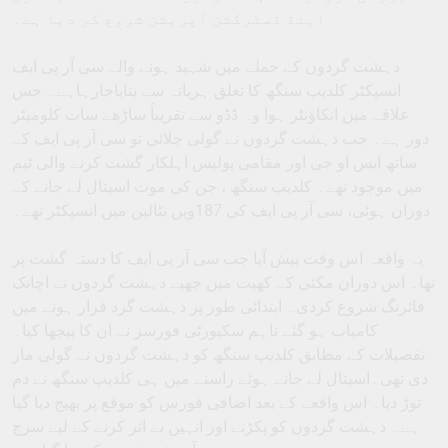
اینڈ ڈسٹرکشن آپریشن شروع کر دیا ہے۔
دہشت گردوں کے حملے میں شہید ہونے والے سی آر پی ایف
انسپکٹر کلدیپ سنگھ کا تعلق ہریانہ سے بتایاجارہاہے۔ جس
علاقے میں انکاؤنٹر ہوا وہ ڈڈو سے تقریباً ساڑھے سات کلومیٹر
دور ہے۔ جب دہشت گردوں نے گولی چلائی تو سی آر پی ایف کے
ساتھ ایس او جی اور مقامی پولیس اہلکار گشت کرنے والی ٹیم
میں موجود تھے۔ کلدیپ سنگھ ، جن کی موت اسپتال لے جانے کے
دوران ہوئی، سی آر پی ایف کی 187ویں بٹالین میں انسپکٹر تھے۔
یہ واقعہ اس وقت پیش آیا جب سی آر پی ایف کا دستہ گشت پر
تھا۔ اس دوران مکئی کے کھیت میں چھپے دہشت گردوں نے اچانک
فائرنگ شروع کردی۔ ابتدائی طور پر دہشت گرد فرار ہونے میں
کامیاب ہو گئے تاہم سکیورٹی فورسز نے ان کا پیچھا کیا۔
تفصیلات کے مطابق کلدیپ سنگھ کو دہشت گردوں نے گولی مار
دی تھی۔اسپتال لے جاتے ہوئے راستے میں ہی کلدیپ سنگھ نے دم
توڑ دیا۔ اس واقعے کے بعد اضافی فورس کو موقع پر بھیج دیا گیا
ہے۔ دہشت گردوں کو پکڑنے اور انہیں بے اثر کرنے کے لیے سرچ