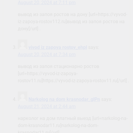
August 20, 2024 at 7:11 pm
вывод из запоя ростов на дону [url=https://vyvod-
iz-zapoya-rostov112.ru]вывод из запоя ростов на
дону[/url] .
vivod iz zapoya rostov_ehpl
says:
August 20, 2024 at 7:34 pm
вывод из запоя стационарно ростов
[url=https://vyvod-iz-zapoya-
rostov11.ru]https://vyvod-iz-zapoya-rostov11.ru[/url] .
Narkolog na dom krasnodar_glPn
says:
August 21, 2024 at 2:44 am
нарколог на дом платный выезд [url=narkolog-na-
dom-krasnodar11.ru]narkolog-na-dom-
krasnodar11.ru[/url] .