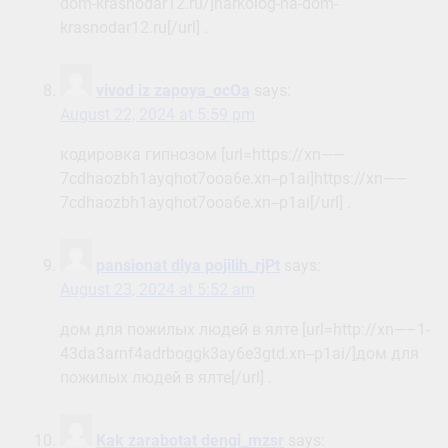
dom-krasnodar12.ru/]narkolog-na-dom-
krasnodar12.ru[/url] .
vivod iz zapoya_ocOa
says:
August 22, 2024 at 5:59 pm
кодировка гипнозом [url=https://xn——
7cdhaozbh1ayqhot7ooa6e.xn--p1ai]https://xn——
7cdhaozbh1ayqhot7ooa6e.xn--p1ai[/url] .
pansionat dlya pojilih_rjPt
says:
August 23, 2024 at 5:52 am
дом для пожилых людей в ялте [url=http://xn—–1-
43da3arnf4adrboggk3ay6e3gtd.xn--p1ai/]дом для
пожилых людей в ялте[/url] .
Kak zarabotat dengi_mzsr
says: