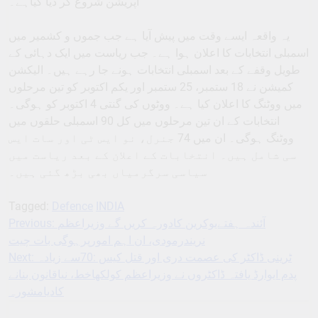
آپریشن شروع کر دیا گیاہے۔
یہ واقعہ ایسے وقت میں پیش آیا ہے جب جموں و کشمیر میں
اسمبلی انتخابات کا اعلان ہوا ہے۔ جب ریاست میں ایک دہائی کے
طویل وقفے کے بعد اسمبلی انتخابات ہونے جا رہے ہیں۔ الیکشن
کمیشن نے 18 ستمبر، 25 ستمبر اور یکم اکتوبر کو تین مرحلوں
میں ووٹنگ کا اعلان کیا ہے۔ ووٹوں کی گنتی 4 اکتوبر کو ہوگی۔
انتخابات کے ان تین مرحلوں میں کل 90 اسمبلی حلقوں میں
ووٹنگ ہوگی۔ ان میں 74 جنرل، نو ایس ٹی اور سات ایس
سی شامل ہیں۔ انتخابات کے اعلان کے بعد ریاست میں
سیاسی سرگرمیاں بھی بڑھ گئی ہیں۔
Tagged:
Defence
INDIA
Previous:
آئندہ ہفتےیوکرین کادورہ کریں گے وزیراعظم
Post
نریندرمودی، ان اہم امورپرہوگی بات چیت
navigation
Next:
ٹرینی ڈاکٹر کی عصمت دری اور قتل کیس :70سے زیادہ
پدم ایوارڈ یافتہ ڈاکٹروں نے وزیراعظم کولکھاخط، نیاقانون بنانے
کادیامشورہ