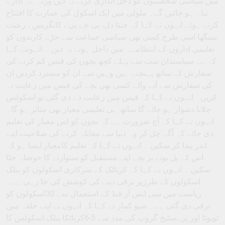
میں سیاسی شخضیتوں کو دخل اندازی کرنے نہ دیں ورنہ ےہ ادارے
تباہ ہو جائیں گے۔ ملولی میں ایک اسکول کی عمارت کا افتتاح
کرتے ہوئے انہوں نے کہا کہ جنتا دل، بی جے پی ، کانگریس ، رعیت
سنگھا اسی طرح کسی بھی سیاسی جماعت سے جڑے کارندوں کو
تعلیمی اداروں کے انتظامےہ میں داخل ہونے نہ دیں ۔ انہوںنے کہا
کہ ےہ سیاستدان سب سے پہلے کچھ بچوں کی فیس کم کرنے کی
سفارش کے ساتھ پہنچتے ہیں وہیں سے ان کو مسترد کردیں ان
کی سفارش سے آنے والے کسی بھی بچے کی فیس میں رعایت نہ
کریں۔ انہوں نے کہا کہ فیس میں رعایت دے دی گئی تو اسکولس
چلانا دشوار ہو جائے گا ساتھ ہی تعلیمی معیار بھی متاثر ہو گا۔
انہوں نے کہا کہ آج ضرورت ہے کہ بچوں کو اس معیار کی تعلیم
دی جائے کہ آگے چل کر وہ دنیا سے مقابلہ کرنے کی صلاحیت اپنے
اندر پیدا کر سکیں ۔ انہوں نے کہا کہ تعلیم کامعیار ایسا ہو کہ
اس کے بل بوتے پر بچے اپنے مستقبل کو سنوارنے کا حوصلہ جٹا
سکیں ۔ انہوں نے کہا کہ کرناٹک کے سرکاری اسکولوں کو پبلک
اسکولوں کے طرزپر ترقی دینے کی کوشش کی جا رہی ہے۔
ریاست میں سی ایس آر فنڈ کے استعمال سے 30اسکولوں کو
ترقی دی گئی ہے۔ شیو کمار نے کہا کہ انہوں نے اپنے حلقہ میں
ٹویوٹا اور پرےسٹیج گروپ کی مدد سے 5-6کرناٹکا پبلک اسکولس کا