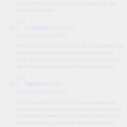
lately it’s driving me insane so any support is very
much appreciated.
欧博体育官方平台
says:
June 23, 2026 at 6:44 am
Wow that was unusual. I just wrote an extremely long
comment but after I clicked submit my comment
didn’t appear. Grrrr… well I’m not writing all that over
again. Anyway, just wanted to say fantastic blog!
懂球帝应用
says:
June 23, 2026 at 4:01 pm
Hey I know this is off topic but I was wondering if
you knew of any widgets I could add to my blog that
automatically tweet my newest twitter updates. I’ve
been looking for a plug-in like this for quite some