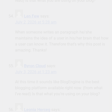
read) Is that what you are using on your blog?
Len Few
says:
July 2, 2026 at 5:28 am
When someone writes an paragraph he/she
maintains the idea of a user in his/her brain that how
a user can know it. Therefore that’s why this post is
amazing. Thanks!
Byron Cloud
says:
July 3, 2026 at 1:23 am
At this time it sounds like BlogEngine is the best
blogging platform available right now. (from what
I’ve read) Is that what you’re using on your blog?
Leonia Herceg
says: