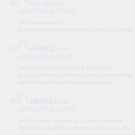
1win_uzEn
says:
June 17, 2026 at 10:17 pm
1win насб барои ios
[url=https://1win52867.help]https://1win52867.help[/ur
米乐登录入口
says:
June 18, 2026 at 4:40 pm
Currently it seems like Drupal is the preferred
blogging platform out there right now. (from what I’ve
read) Is that what you’re using on your blog?
爱赢体育真人
says:
June 19, 2026 at 12:09 am
Aw, this was an extremely good post. Finding the
time and actual effort to produce a great article… but