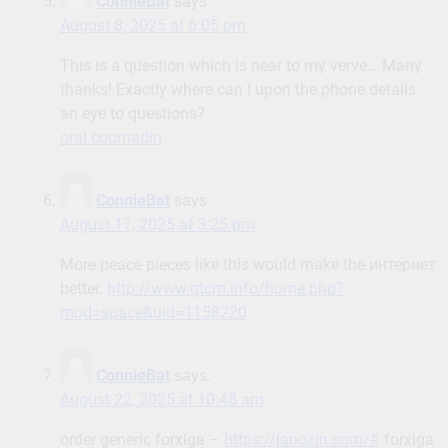
ConnieBat
says:
August 8, 2025 at 6:05 pm
This is a question which is near to my verve… Many
thanks! Exactly where can I upon the phone details
an eye to questions?
oral coumadin
ConnieBat
says:
August 17, 2025 at 3:25 pm
More peace pieces like this would make the интернет
better.
http://www.gtcm.info/home.php?
mod=space&uid=1158220
ConnieBat
says:
August 22, 2025 at 10:48 am
order generic forxiga –
https://janozin.com/#
forxiga