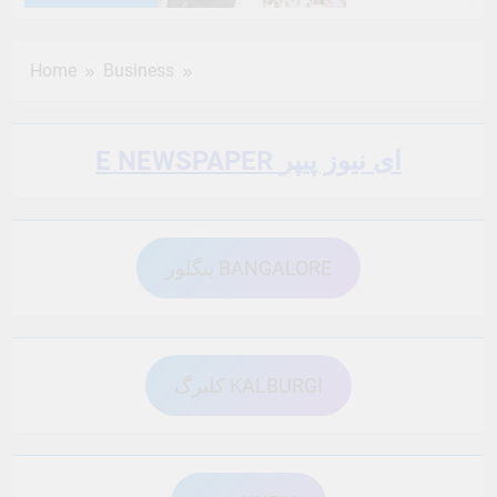
6 Months Ago
6 Months Ago
Home
Business
6 Months Ago
6 Months Ago
E NEWSPAPER ای نیوز پیپر
6 Months Ago
6 Months Ago
بنگلور BANGALORE
6 Months Ago
6 Months Ago
6 Months Ago
6 Months Ago
کلبرگ KALBURGI