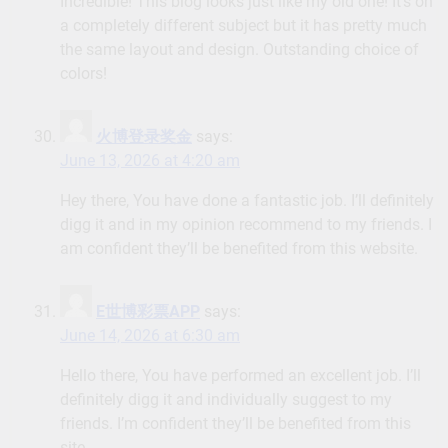
Incredible! This blog looks just like my old one! It’s on
a completely different subject but it has pretty much
the same layout and design. Outstanding choice of
colors!
火博登录奖金
says:
June 13, 2026 at 4:20 am
Hey there, You have done a fantastic job. I’ll definitely
digg it and in my opinion recommend to my friends. I
am confident they’ll be benefited from this website.
E世博彩票APP
says:
June 14, 2026 at 6:30 am
Hello there, You have performed an excellent job. I’ll
definitely digg it and individually suggest to my
friends. I’m confident they’ll be benefited from this
site.