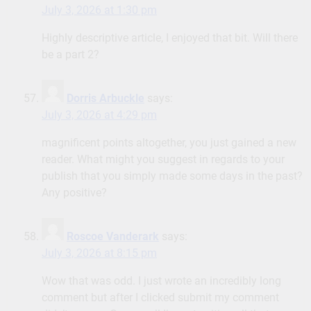
July 3, 2026 at 1:30 pm
Highly descriptive article, I enjoyed that bit. Will there
be a part 2?
Dorris Arbuckle
says:
July 3, 2026 at 4:29 pm
magnificent points altogether, you just gained a new
reader. What might you suggest in regards to your
publish that you simply made some days in the past?
Any positive?
Roscoe Vanderark
says:
July 3, 2026 at 8:15 pm
Wow that was odd. I just wrote an incredibly long
comment but after I clicked submit my comment