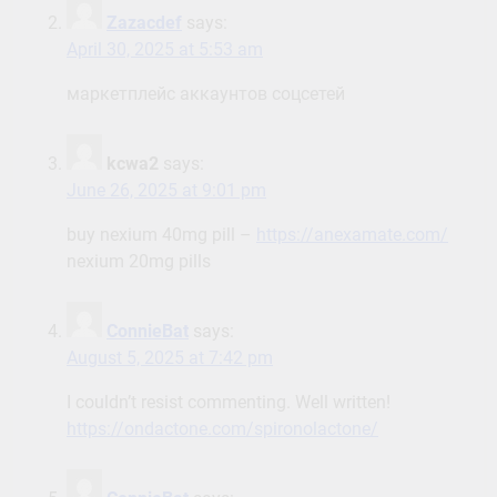
Zazacdef
says:
April 30, 2025 at 5:53 am
маркетплейс аккаунтов соцсетей
kcwa2
says:
June 26, 2025 at 9:01 pm
buy nexium 40mg pill –
https://anexamate.com/
nexium 20mg pills
ConnieBat
says:
August 5, 2025 at 7:42 pm
I couldn’t resist commenting. Well written!
https://ondactone.com/spironolactone/