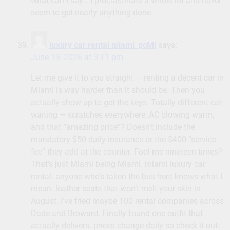
what can I say… I procrastinate a whole lot and never
seem to get nearly anything done.
luxury car rental miami_pcMl
says:
June 19, 2026 at 3:11 pm
Let me give it to you straight — renting a decent car in
Miami is way harder than it should be. Then you
actually show up to get the keys. Totally different car
waiting — scratches everywhere, AC blowing warm,
and that “amazing price”? Doesn’t include the
mandatory $50 daily insurance or the $400 “service
fee” they add at the counter. Fool me nineteen times?
That’s just Miami being Miami. miami luxury car
rental. anyone who’s taken the bus here knows what I
mean. leather seats that won’t melt your skin in
August. I’ve tried maybe 100 rental companies across
Dade and Broward. Finally found one outfit that
actually delivers. prices change daily so check it out: