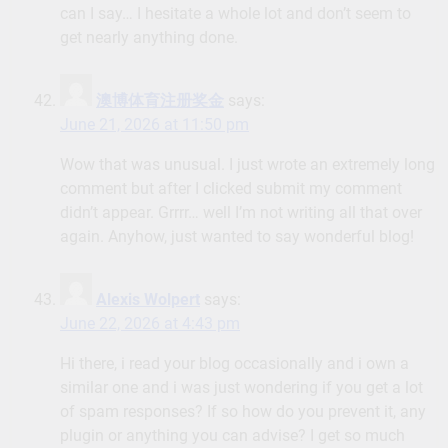
can I say… I hesitate a whole lot and don’t seem to
get nearly anything done.
澳博体育注册奖金
says:
June 21, 2026 at 11:50 pm
Wow that was unusual. I just wrote an extremely long
comment but after I clicked submit my comment
didn’t appear. Grrrr… well I’m not writing all that over
again. Anyhow, just wanted to say wonderful blog!
Alexis Wolpert
says:
June 22, 2026 at 4:43 pm
Hi there, i read your blog occasionally and i own a
similar one and i was just wondering if you get a lot
of spam responses? If so how do you prevent it, any
plugin or anything you can advise? I get so much