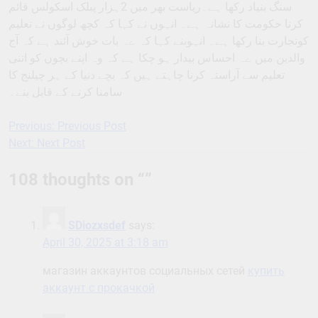
سنگ بنیاد رکھا ہے۔ریاست بھر میں 2ہزار پبلک اسکولس قائم
کرنا حکومت کا نشانہ ہے۔ انہوں نے کہا کہ کچھ لوگوں نے تعلیم
کوتجارت بنا رکھا ہے۔ انہوںنے کہا کہ ےہ بات خوش آئند ہے کہ آج
والدین میں ےہ احساس بیدار ہو چکا ہے کہ وہ اپنے بچوں کو اتنی
تعلیم سے آراستہ کرنا چاہتے ہیں کہ بچے دنیا کے ہر چیلنج کا
سامنا کرنے کے قابل بنے۔
Previous:
Previous Post
Post
Next:
Next Post
navigation
108 thoughts on “
”
SDiozxsdef
says:
April 30, 2025 at 3:18 am
магазин аккаунтов социальных сетей
купить
аккаунт с прокачкой