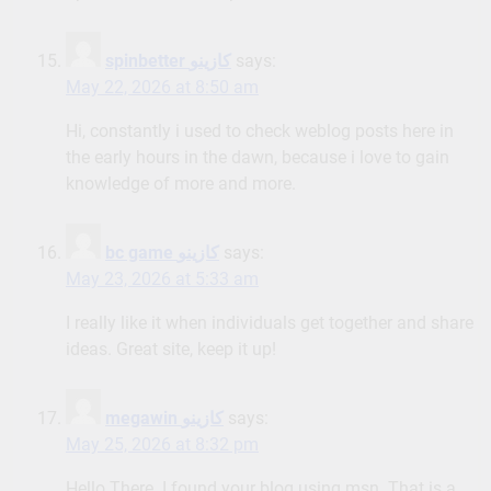
spinbetter كازينو
says:
May 22, 2026 at 8:50 am
Hi, constantly i used to check weblog posts here in
the early hours in the dawn, because i love to gain
knowledge of more and more.
bc game كازينو
says:
May 23, 2026 at 5:33 am
I really like it when individuals get together and share
ideas. Great site, keep it up!
megawin كازينو
says:
May 25, 2026 at 8:32 pm
Hello There. I found your blog using msn. That is a