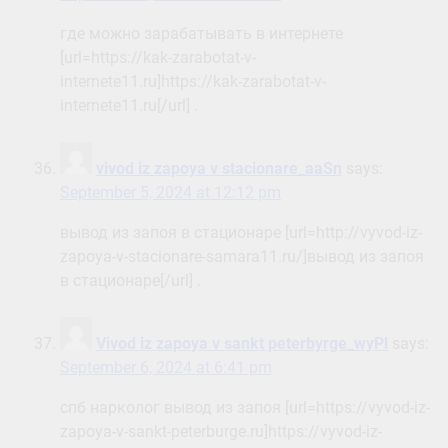
где можно зарабатывать в интернете
[url=https://kak-zarabotat-v-
internete11.ru]https://kak-zarabotat-v-
internete11.ru[/url] .
vivod iz zapoya v stacionare_aaSn
says:
September 5, 2024 at 12:12 pm
вывод из запоя в стационаре [url=http://vyvod-iz-
zapoya-v-stacionare-samara11.ru/]вывод из запоя
в стационаре[/url] .
Vivod iz zapoya v sankt peterbyrge_wyPl
says:
September 6, 2024 at 6:41 pm
спб нарколог вывод из запоя [url=https://vyvod-iz-
zapoya-v-sankt-peterburge.ru]https://vyvod-iz-