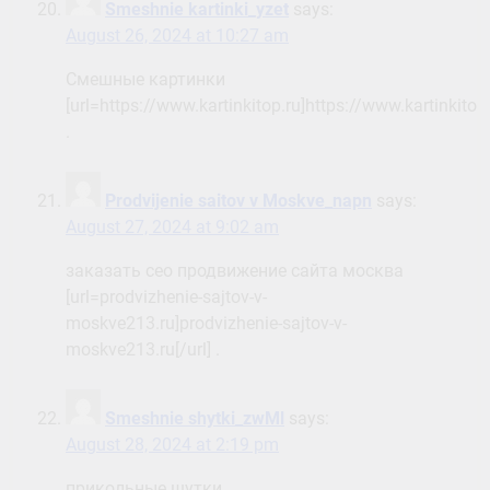
Smeshnie kartinki_yzet
says:
August 26, 2024 at 10:27 am
Смешные картинки
[url=https://www.kartinkitop.ru]https://www.kartinkitop.
.
Prodvijenie saitov v Moskve_napn
says:
August 27, 2024 at 9:02 am
заказать сео продвижение сайта москва
[url=prodvizhenie-sajtov-v-
moskve213.ru]prodvizhenie-sajtov-v-
moskve213.ru[/url] .
Smeshnie shytki_zwMl
says:
August 28, 2024 at 2:19 pm
прикольные шутки