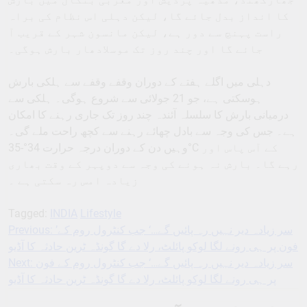
کا انداز بدل جائے گا، لیکن دہلی اس نظام کی براہ
راست پہنچ سے دور ہے، لیکن مانسون شہر کے قریب آ
جائے گا اور چند روز تک موسلادھار بارش ہوگی۔
دہلی میں اگلے ہفتے کے دوران وقفے وقفے سے ہلکی بارش
ہوسکتی ہے، جو 21 جولائی سے شروع ہوگی۔ ہلکی سے
درمیانی بارش کا سلسلہ آئندہ چند روز تک جاری رہنے کا امکان
ہے۔ جس کی وجہ سے بادل چھائے رہنے سے کچھ راحت ملے گی۔
وہیں دن کے دوران درجہ حرارت 34°-35°C کے آس پاس اور
رہے گا۔ بارش نہ ہونے کی وجہ سے دوپہر کے وقت بھاری
زیادہ امس رہ سکتی ہے ۔
Tagged:
INDIA
Lifestyle
Previous:
’سر زیادہ دیر نہیں رہ پائیں گے…‘ جب کنٹرول روم کے
Post
فون پر ہی رونے لگا لوکو پائلٹ، رلا دے گا گونڈہ ٹرین حادثہ کا آڈیو
navigation
Next:
سر زیادہ دیر نہیں رہ پائیں گے…‘ جب کنٹرول روم کے فون
پر ہی رونے لگا لوکو پائلٹ، رلا دے گا گونڈہ ٹرین حادثہ کا آڈیو