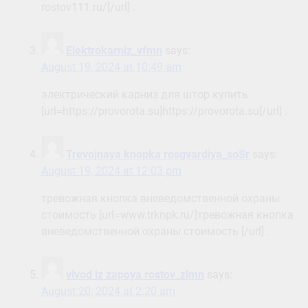
rostov111.ru/[/url] .
Elektrokarniz_vfmn
says:
August 19, 2024 at 10:49 am
электрический карниз для штор купить
[url=https://provorota.su]https://provorota.su[/url] .
Trevojnaya knopka rosgvardiya_soSr
says:
August 19, 2024 at 12:03 pm
тревожная кнопка вневедомственной охраны
стоимость [url=www.trknpk.ru/]тревожная кнопка
вневедомственной охраны стоимость [/url] .
vivod iz zapoya rostov_zlmn
says:
August 20, 2024 at 2:20 am