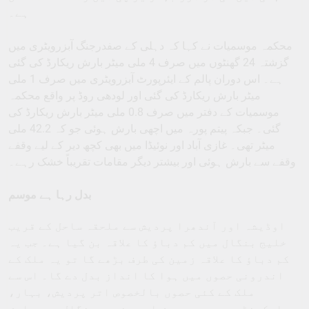
ہے۔
محکمہ موسمیات نے کہا کہ دہلی کے صفدرجنگ آبزرویٹری میں
گزشتہ 24 گھنٹوں میں صرف 4 ملی میٹر بارش ریکارڈ کی گئی
ہے۔ اس دوران پالم کے ایئرپورٹ آبزرویٹری میں صرف 1 ملی
میٹر بارش ریکارڈ کی گئی اور لودھی روڈ پر واقع محکمہ
موسمیات کے دفتر میں صرف 0.8 ملی میٹر بارش ریکارڈ کی
گئی۔ جبکہ پیتم پورہ میں اچھی بارش ہوئی جو کہ 42.2 ملی
میٹر تھی۔ غازی آباد اور نوئیڈا میں بھی کچھ دیر کے لیے وقفے
وقفے سے بارش ہوئی اور بیشتر دیگر مقامات تقریباً خشک رہے۔
بدل رہا ہے موسم
اوڈیشہ اور آندھرا پردیش سے ملحقہ ساحل کے قریب
خلیج بنگال میں کم دباؤ کا علاقہ بن گیا ہے۔ جب یہ
کم دباؤ کا علاقہ زمین کی طرف بڑھے گا تو یہ ملک کے
اندرونی حصوں میں ہوا کا انداز بدل دے گا۔ اس سے
ملک کے کئی حصوں بالخصوص اتر پردیش، بہار،
جھارکھنڈ، مدھیہ پردیش اور مغربی بنگال میں بارش