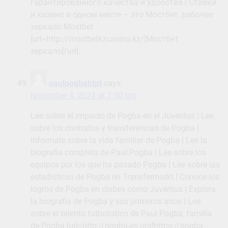
гарантированного качества и удобства | Ставки
и казино в одном месте – это Мостбет, рабочее
зеркало Mostbet
[url=http://mostbetkzcasino.kz/]Мостбет
зеркало[/url].
paulpogbabtpt
says:
November 4, 2024 at 7:50 pm
Lee sobre el impacto de Pogba en el Juventus | Lee
sobre los contratos y transferencias de Pogba |
Informate sobre la vida familiar de Pogba | Lee la
biografia completa de Paul Pogba | Lee sobre los
equipos por los que ha pasado Pogba | Lee sobre las
estadisticas de Pogba en Transfermarkt | Conoce los
logros de Pogba en clubes como Juventus | Explora
la biografia de Pogba y sus primeros anos | Lee
sobre el talento futbolistico de Paul Pogba, familia
de Pogba [url=http://pogba-es.org]https://pogba-