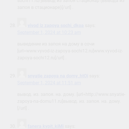
sochi11.ru/]вывод из запоя стационар (вывода из
запоя в стационаре)[/url] .
vivod iz zapoya sochi_dkoa
says:
September 1, 2024 at 10:23 am
выведение из запоя на дому в сочи
[url=www.vyvod-iz-zapoya-sochi12.ru]www.vyvod-iz-
zapoya-sochi12.ru[/url] .
snyatie zapoya na domy_htOi
says:
September 1, 2024 at 11:51 am
вывод. из. запоя. на. дому. [url=http://www.snyatie-
zapoya-na-domu11.ru]вывод. из. запоя. на. дому.
[/url] .
fanera kypit_kiMi
says: