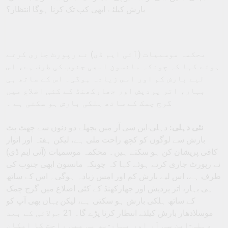
بارش کیلئے ابھی کب تک کرنا ہوگا انتظار؟
محکمہ موسمیات (آئی ایم ڈی) نے رپورٹ جاری کرتے
ہوئے کہا کہ چونکہ مانسون ابھی جنوب کی طرف ہے، اس
لیے بارش کم اور امس زیادہ ہوگی۔ اس کے ساتھ ہی
بہار، اتر پردیش اور جھارکھنڈ کے کئی اضلاع میں
گرج چمک کے ساتھ ہلکی بارش ہو سکتی ہے ۔
نئی دہلی:
دہلی-این سی آر میں پچھلے دو دنوں سے چھٹ پٹ
بارش سے لوگوں کو کچھ راحت ملی ہے، لیکن ہفتہ اور اتوار
کافی پریشان کن ہو سکتے ہیں۔ محکمہ موسمیات (آئی ایم ڈی)
نے رپورٹ جاری کرتے ہوئے کہا کہ چونکہ مانسون ابھی جنوب کی
طرف ہے، اس لیے بارش کم اور امس زیادہ ہوگی۔ اس کے ساتھ
ہی بہار، اتر پردیش اور جھارکھنڈ کے کئی اضلاع میں گرج چمک
کے ساتھ ہلکی بارش ہو سکتی ہے، لیکن یہاں بھی آپ کو
موسلادھار بارش کیلئے انتظار کرنا پڑے گا۔ 21 جولائی کے بعد
دہلی-این سی آر اور بہار-یو پی میں راحت کا امکان