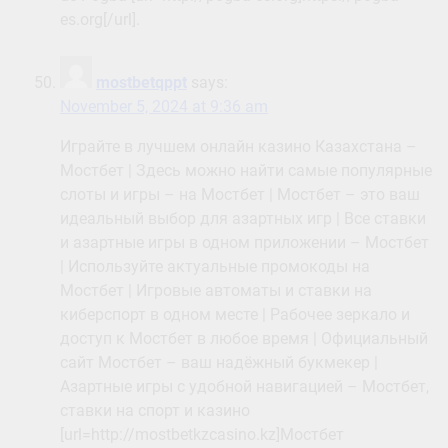
es.org[/url].
mostbetqppt
says:
November 5, 2024 at 9:36 am
Играйте в лучшем онлайн казино Казахстана –
Мостбет | Здесь можно найти самые популярные
слоты и игры – на Мостбет | Мостбет – это ваш
идеальный выбор для азартных игр | Все ставки
и азартные игры в одном приложении – Мостбет
| Используйте актуальные промокоды на
Мостбет | Игровые автоматы и ставки на
киберспорт в одном месте | Рабочее зеркало и
доступ к Мостбет в любое время | Официальный
сайт Мостбет – ваш надёжный букмекер |
Азартные игры с удобной навигацией – Мостбет,
ставки на спорт и казино
[url=http://mostbetkzcasino.kz]Мостбет