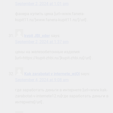
September 2, 2024 at 1:01 pm
фанера купить цена [url=www.fanera-
kupit11.ru/]www.fanera-kupit11.ru/[/url] .
kypit JBI_xder
says:
September 2, 2024 at 1:37 pm
цены на железобетонные изделия
[url=https://kupit-zhbi.ru/]kupit-zhbi.ru[/url] .
Kak zarabotat v internete_wjOl
says:
September 4, 2024 at 9:08 am
где заработать деньги в интернете [url=www.kak-
zarabotat-v-internete12.ru]где заработать деньги в
интернете[/url] .