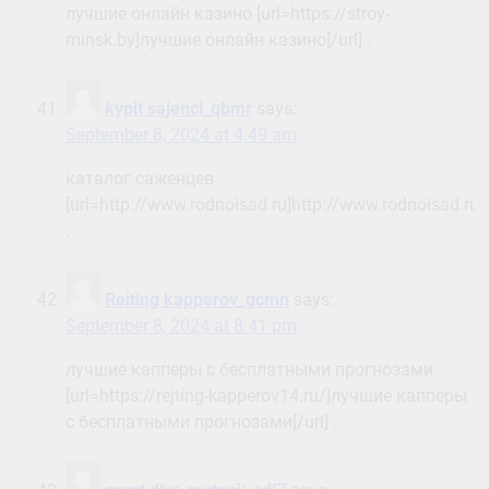
лучшие онлайн казино [url=https://stroy-
minsk.by]лучшие онлайн казино[/url] .
kypit sajenci_qbmr
says:
September 8, 2024 at 4:49 am
каталог саженцев
[url=http://www.rodnoisad.ru]http://www.rodnoisad.ru[/
.
Reiting kapperov_gcmn
says:
September 8, 2024 at 8:41 pm
лучшие капперы с бесплатными прогнозами
[url=https://rejting-kapperov14.ru/]лучшие капперы
с бесплатными прогнозами[/url] .