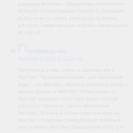
ganancias de Ramos | Descubre las contribuciones
de Ramos al futbol espanol | Explora la dedicacion
de Ramos en su carrera, informacion de Ramos
[url=https://sergio-ramos-es.org]https://sergio-ramos-
es.org[/url].
mostbetkupt
says:
November 4, 2024 at 12:59 pm
Погрузитесь в мир ставок и азартных игр с
Мостбет | Проверенное казино для безопасной
игры – это Мостбет | Игровые автоматы, покер и
многое другое на Мостбет | Регистрация на
Мостбет занимает всего пару минут | Легкий
доступ к ставкам на сайте и приложении
Мостбет | Играйте в любые азартные игры на
Мостбет с бонусами | Найдите свой любимый
слот в казино Мостбет | Выберите Мостбет для