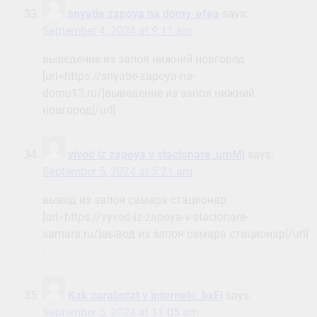
snyatie zapoya na domy_efea
says:
September 4, 2024 at 9:11 am
выведение из запоя нижний новгород
[url=https://snyatie-zapoya-na-
domu13.ru/]выведение из запоя нижний
новгород[/url] .
vivod iz zapoya v stacionare_umMi
says:
September 5, 2024 at 5:21 am
вывод из запоя самара стационар
[url=https://vyvod-iz-zapoya-v-stacionare-
samara.ru/]вывод из запоя самара стационар[/url]
.
Kak zarabotat v internete_bxEl
says:
September 5, 2024 at 11:05 am