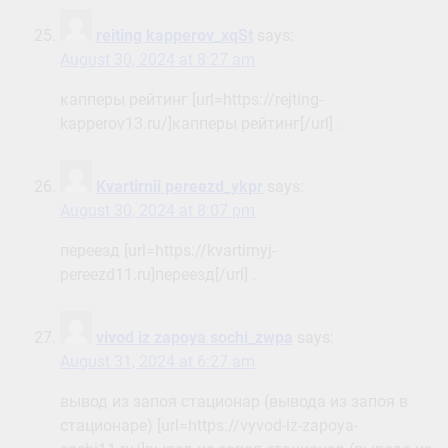
reiting kapperov_xqSt
says:
August 30, 2024 at 8:27 am
капперы рейтинг [url=https://rejting-
kapperov13.ru/]капперы рейтинг[/url] .
Kvartirnii pereezd_ykpr
says:
August 30, 2024 at 8:07 pm
переезд [url=https://kvartirnyj-
pereezd11.ru]переезд[/url] .
vivod iz zapoya sochi_zwpa
says:
August 31, 2024 at 6:27 am
вывод из запоя стационар (вывода из запоя в
стационаре) [url=https://vyvod-iz-zapoya-