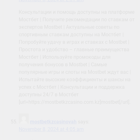
Консультации и помощь доступны на платформе
Мостбет | Получите рекомендации по ставкам от
экспертов Mostbet | Актуальные советы по
спортивным ставкам доступны на Мостбет |
Попробуйте удачу в играх и ставках с Mostbet |
Простота и удобство – главные преимущества
Мостбет | Используйте промокоды для
получения бонусов в Mostbet | Самые
популярные игры и слоты на Mostbet ждут вас |
Испытайте высокие коэффициенты и шансы на
успех с Мостбет | Консультации и поддержка
доступны 24/7 в Мостбет
[url=https://mostbetkzcasino.com.kz]mostbet[/url].
mostbetkzcasinovah
says:
November 8, 2024 at 4:05 am