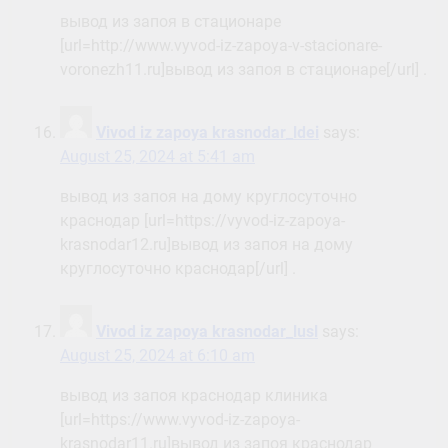
вывод из запоя в стационаре
[url=http://www.vyvod-iz-zapoya-v-stacionare-
voronezh11.ru]вывод из запоя в стационаре[/url] .
Vivod iz zapoya krasnodar_ldei
says:
August 25, 2024 at 5:41 am
вывод из запоя на дому круглосуточно
краснодар [url=https://vyvod-iz-zapoya-
krasnodar12.ru]вывод из запоя на дому
круглосуточно краснодар[/url] .
Vivod iz zapoya krasnodar_lusl
says:
August 25, 2024 at 6:10 am
вывод из запоя краснодар клиника
[url=https://www.vyvod-iz-zapoya-
krasnodar11.ru]вывод из запоя краснодар