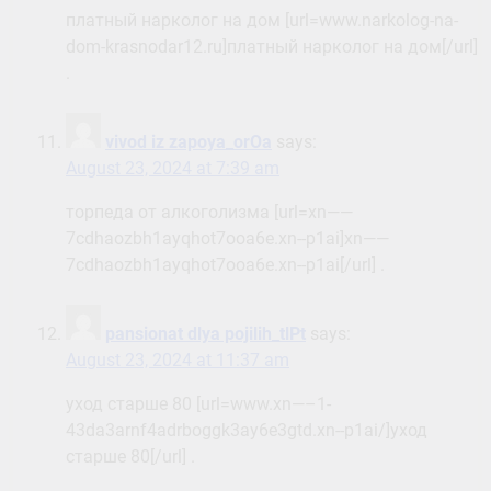
платный нарколог на дом [url=www.narkolog-na-
dom-krasnodar12.ru]платный нарколог на дом[/url]
.
vivod iz zapoya_orOa
says:
August 23, 2024 at 7:39 am
торпеда от алкоголизма [url=xn——
7cdhaozbh1ayqhot7ooa6e.xn--p1ai]xn——
7cdhaozbh1ayqhot7ooa6e.xn--p1ai[/url] .
pansionat dlya pojilih_tlPt
says:
August 23, 2024 at 11:37 am
уход старше 80 [url=www.xn—–1-
43da3arnf4adrboggk3ay6e3gtd.xn--p1ai/]уход
старше 80[/url] .