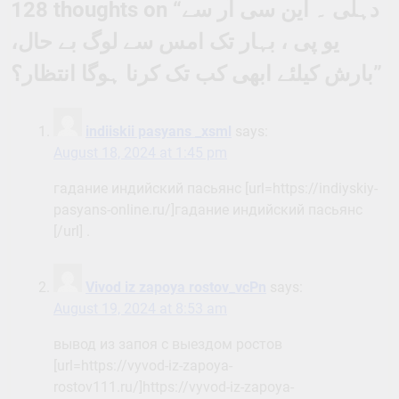
128 thoughts on “
دہلی ۔ این سی آر سے
یو پی ، بہار تک امس سے لوگ بے حال،
بارش کیلئے ابھی کب تک کرنا ہوگا انتظار؟
”
indiiskii pasyans _xsml
says:
August 18, 2024 at 1:45 pm
гадание индийский пасьянс [url=https://indiyskiy-
pasyans-online.ru/]гадание индийский пасьянс
[/url] .
Vivod iz zapoya rostov_vcPn
says:
August 19, 2024 at 8:53 am
вывод из запоя с выездом ростов
[url=https://vyvod-iz-zapoya-
rostov111.ru/]https://vyvod-iz-zapoya-