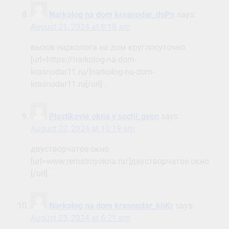
Narkolog na dom krasnodar_dpPn
says:
August 21, 2024 at 8:18 am
вызов нарколога на дом круглосуточно
[url=https://narkolog-na-dom-
krasnodar11.ru/]narkolog-na-dom-
krasnodar11.ru[/url] .
Plastikovie okna v sochi_gyon
says:
August 22, 2024 at 10:19 am
двустворчатое окно
[url=www.remstroyokna.ru/]двустворчатое окно
[/url] .
Narkolog na dom krasnodar_kbKr
says:
August 23, 2024 at 6:21 am