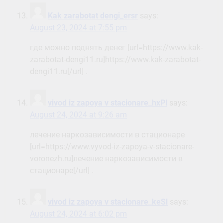
Kak zarabotat dengi_ersr
says:
August 23, 2024 at 7:55 pm
где можно поднять денег [url=https://www.kak-
zarabotat-dengi11.ru]https://www.kak-zarabotat-
dengi11.ru[/url] .
vivod iz zapoya v stacionare_hxPl
says:
August 24, 2024 at 9:26 am
лечение наркозависимости в стационаре
[url=https://www.vyvod-iz-zapoya-v-stacionare-
voronezh.ru]лечение наркозависимости в
стационаре[/url] .
vivod iz zapoya v stacionare_keSl
says:
August 24, 2024 at 6:02 pm