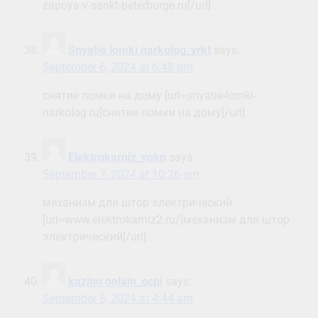
zapoya-v-sankt-peterburge.ru[/url] .
Snyatie lomki narkolog_yrkt
says:
September 6, 2024 at 6:48 pm
снятие ломки на дому [url=snyatie-lomki-
narkolog.ru]снятие ломки на дому[/url] .
Elektrokarniz_yokn
says:
September 7, 2024 at 10:26 am
механизм для штор электрический
[url=www.elektrokarniz2.ru/]механизм для штор
электрический[/url] .
kazino onlain_ocpi
says:
September 8, 2024 at 4:44 am