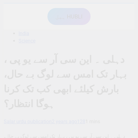
ہبل HUBLI
India
Science
دہلی ۔ این سی آر سے یو پی ،
بہار تک امس سے لوگ بے حال،
بارش کیلئے ابھی کب تک کرنا
ہوگا انتظار؟
Salar urdu publication
2 years ago
128
1 mins
دہلی ۔ این سی آر سے یو پی ، بہار تک امس سے لوگ بے حال،