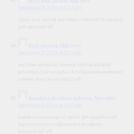
grynt dlya rastenii_sdEi
says:
September 9, 2024 at 5:17 am
грунт для цветов [url=https://dachnik18.ru]грунт
для цветов[/url] .
kypit semena_hbkt
says:
September 9, 2024 at 8:51 pm
магазин интернет семена почтой каталог
[url=https://semenaplus74.ru/]магазин интернет
семена почтой каталог[/url] .
Kapelnica ot zapoya kolomna_lymr
says:
September 9, 2024 at 9:47 pm
какие капельницы от запоя [url=kapelnica-ot-
zapoya-kolomna.ru]kapelnica-ot-zapoya-
kolomna.ru[/url] .