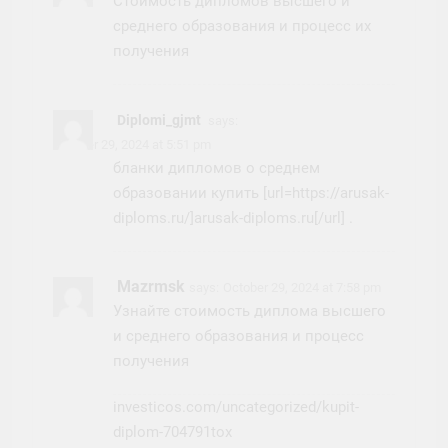
Стоимость дипломов высшего и
среднего образования и процесс их
получения
Diplomi_gjmt
says:
October 29, 2024 at 5:51 pm
бланки дипломов о среднем
образовании купить [url=https://arusak-
diploms.ru/]arusak-diploms.ru[/url] .
Mazrmsk
says:
October 29, 2024 at 7:58 pm
Узнайте стоимость диплома высшего
и среднего образования и процесс
получения
investicos.com/uncategorized/kupit-
diplom-704791tox