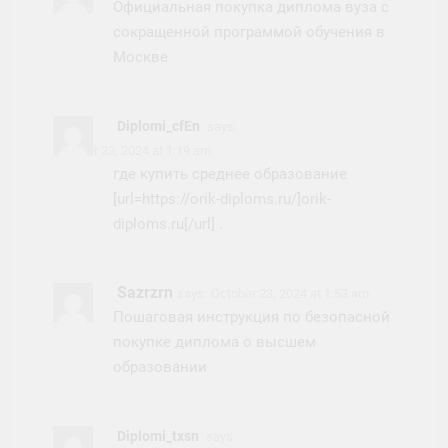
Официальная покупка диплома вуза с
сокращенной программой обучения в
Москве
Diplomi_cfEn
says:
October 23, 2024 at 1:19 am
где купить среднее образование
[url=https://orik-diploms.ru/]orik-
diploms.ru[/url] .
Sazrzrn
says:
October 23, 2024 at 1:53 am
Пошаговая инструкция по безопасной
покупке диплома о высшем
образовании
Diplomi_txsn
says: