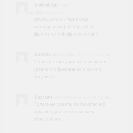
Diplomi_faEn
says:
October 26, 2024 at 2:00 am
купить диплом техникума
проведенный [url=https://orik-
diploms.ru/]orik-diploms.ru[/url] .
Sazrnlv
says:
October 26, 2024 at 4:34 am
Сколько стоит диплом высшего и
среднего образования и как его
получить?
Lazrzah
says:
October 26, 2024 at 7:27 am
Полезные советы по безопасной
покупке диплома о высшем
образовании