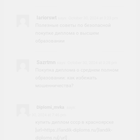
Iariorswt
says:
October 30, 2024 at 3:23 pm
Полезные советы по безопасной
покупке диплома о высшем
образовании
Sazrtmn
says:
October 30, 2024 at 3:28 pm
Покупка диплома о среднем полном
образовании: как избежать
мошенничества?
Diplomi_mvka
says:
October 30, 2024 at 7:46 pm
купить диплом ссср в красноярске
[url=https://landik-diploms.ru/]landik-
diploms.ru[/url] .