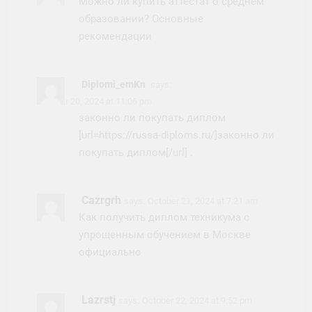
Можно ли купить аттестат о среднем
образовании? Основные
рекомендации
Diplomi_emKn
says:
October 20, 2024 at 11:06 pm
законно ли покупать диплом
[url=https://russa-diploms.ru/]законно ли
покупать диплом[/url] .
Cazrgrh
says:
October 21, 2024 at 7:21 am
Как получить диплом техникума с
упрощенным обучением в Москве
официально
Lazrstj
says:
October 22, 2024 at 9:52 pm