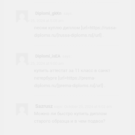
Diplomi_gkKn
says:
October 25, 2024 at 5:08 am
песни куплю диплом [url=https://russa-
diploms.ru/]russa-diploms.ru[/url] .
Diplomi_isEA
says:
October 25, 2024 at 9:00 am
купить аттестат за 11 класс в санкт
петербурге [url=https://prema-
diploms.ru/]prema-diploms.ru[/url] .
Sazrusz
says:
October 25, 2024 at 9:02 am
Можно ли быстро купить диплом
старого образца и в чем подвох?