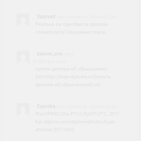
Sazrvad
says:
October 25, 2024 at 4:17 pm
Реально ли приобрести диплом
стоматолога? Основные этапы
Diplomi_zrsn
says:
October 25, 2024 at 6:14 pm
купить диплом об образовании
[url=https://man-diploms.ru/]купить
диплом об образовании[/url] .
Cazrckq
says:
October 25, 2024 at 6:20 pm
РљСѓРїРёС‚СЊ Р°С‚С‚РµСЃС‚Р°С‚ 2017
kyc-diplom.com/diplom-articles/kupit-
attestat-2017.html