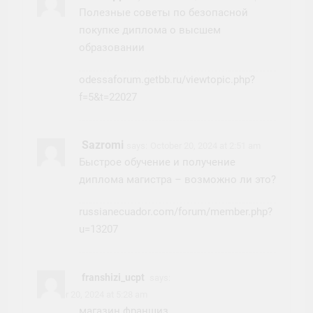
Полезные советы по безопасной
покупке диплома о высшем
образовании
odessaforum.getbb.ru/viewtopic.php?
f=5&t=22027
Sazromi
says:
October 20, 2024 at 2:51 am
Быстрое обучение и получение
диплома магистра – возможно ли это?
russianecuador.com/forum/member.php?
u=13207
franshizi_ucpt
says:
October 20, 2024 at 5:28 am
магазин франшиз