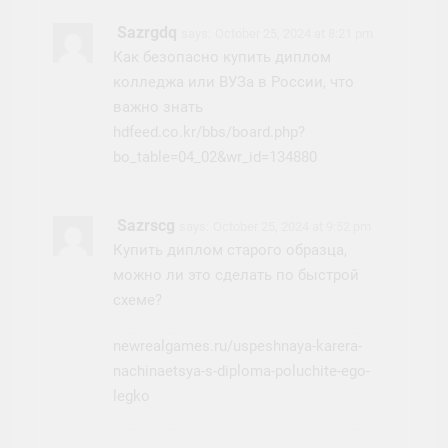
Sazrgdq
says:
October 25, 2024 at 8:21 pm
Как безопасно купить диплом
колледжа или ВУЗа в России, что
важно знать
hdfeed.co.kr/bbs/board.php?
bo_table=04_02&wr_id=134880
Sazrscg
says:
October 25, 2024 at 9:52 pm
Купить диплом старого образца,
можно ли это сделать по быстрой
схеме?
newrealgames.ru/uspeshnaya-karera-
nachinaetsya-s-diploma-poluchite-ego-
legko