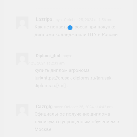
Lazrlpo
says:
October 25, 2024 at 1:56 am
Как не попасть впросак при покупке
диплома колледжа или ПТУ в России
Diplomi_jfmt
says:
October 25, 2024 at 2:33 am
купить диплом агронома
[url=https://arusak-diploms.ru/]arusak-
diploms.ru[/url] .
Cazrglg
says:
October 25, 2024 at 4:42 am
Официальное получение диплома
техникума с упрощенным обучением в
Москве