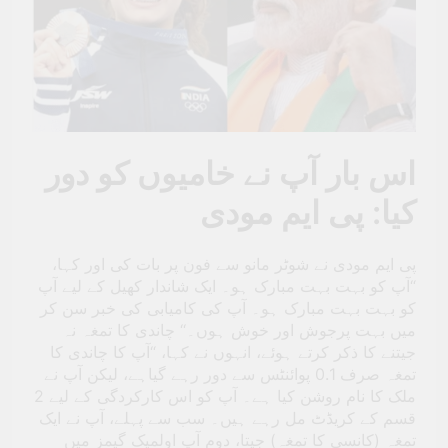
اس بار آپ نے خامیوں کو دور
کیا: پی ایم مودی
پی ایم مودی نے شوٹر مانو سے فون پر بات کی اور کہا،
“آپ کو بہت بہت مبارک ہو۔ ایک شاندار کھیل کے لیے آپ
کو بہت بہت مبارک ہو۔ آپ کی کامیابی کی خبر سن کر
میں بہت پرجوش اور خوش ہوں۔‘‘ چاندی کا تمغہ نہ
جیتنے کا ذکر کرتے ہوئے، انہوں نے کہا، “آپ کا چاندی کا
تمغہ صرف 0.1 پوائنٹس سے دور رہے گیاہے، لیکن آپ نے
ملک کا نام روشن کیا ہے۔ آپ کو اس کارکردگی کے لیے 2
قسم کے کریڈٹ مل رہے ہیں۔ سب سے پہلے، آپ نے ایک
تمغہ (کانسی کا تمغہ) جیتا، دوم آپ اولمپک گیمز میں