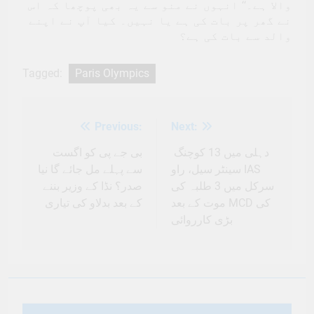
والا ہے۔‘‘ انہوں نے منو سے یہ بھی پوچھا کہ اس
نے گھر پر بات کی ہے یا نہیں۔ کیا آپ نے اپنے
والد سے بات کی ہے؟
Tagged:
Paris Olympics
Previous:
Next:
Post
navigation
بی جے پی کو اگست
دہلی میں 13 کوچنگ
سینٹر سیل، راو IAS
سے پہلے مل جائے گا نیا
سرکل میں 3 طلبہ کی
صدر؟ نڈا کے وزیر بننے
موت کے بعد MCD کی
کے بعد بدلاو کی تیاری
بڑی کارروائی