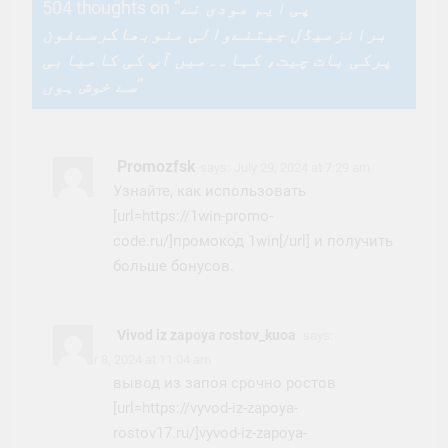
504 thoughts on “
پی ایم مودی نے
برانزمیڈل جیتنےوالی منوبھاکرسےفون
پرکی بات چیت، کہا۔۔میں آپ کی کامیابی
سے خوش ہوں
”
Promozfsk
says:
July 29, 2024 at 7:29 am
Узнайте, как использовать
[url=https://1win-promo-
code.ru/]промокод 1win[/url] и получить
больше бонусов.
Vivod iz zapoya rostov_kuoa
says:
October 8, 2024 at 11:04 am
вывод из запоя срочно ростов
[url=https://vyvod-iz-zapoya-
rostov17.ru/]vyvod-iz-zapoya-