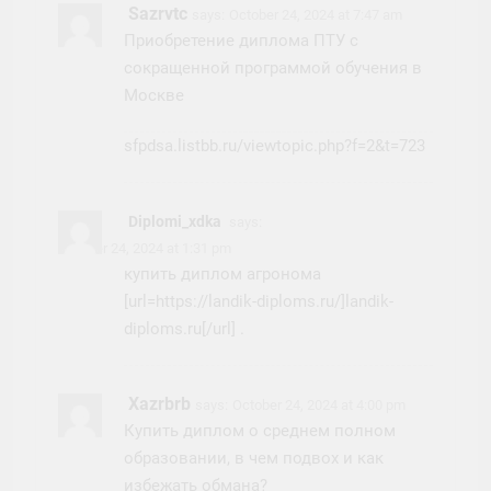
Sazrvtc
says:
October 24, 2024 at 7:47 am
Приобретение диплома ПТУ с
сокращенной программой обучения в
Москве
sfpdsa.listbb.ru/viewtopic.php?f=2&t=723
Diplomi_xdka
says:
October 24, 2024 at 1:31 pm
купить диплом агронома
[url=https://landik-diploms.ru/]landik-
diploms.ru[/url] .
Xazrbrb
says:
October 24, 2024 at 4:00 pm
Купить диплом о среднем полном
образовании, в чем подвох и как
избежать обмана?