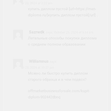
October 23, 2024 at 2:22 am
купить диплом пустой [url=https://man-
diploms.ru/]купить диплом пустой[/url] .
Sazrwdk
says:
October 23, 2024 at 3:14 am
Легальные способы покупки диплома
о среднем полном образовании
Williamnus
says:
October 23, 2024 at 10:27 pm
Можно ли быстро купить диплом
старого образца и в чем подвох?
offmarketbusinessforsale.com/kupit-
diplom-902442dbnq