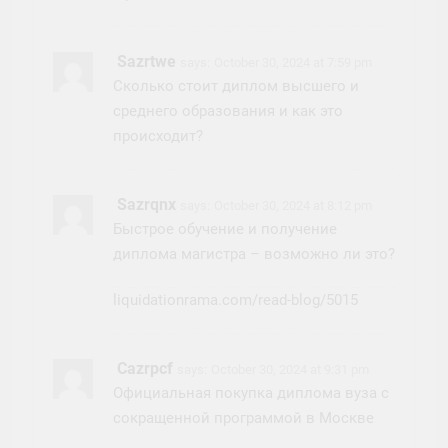
Sazrtwe
says:
October 30, 2024 at 7:59 pm
Сколько стоит диплом высшего и
среднего образования и как это
происходит?
Sazrqnx
says:
October 30, 2024 at 8:12 pm
Быстрое обучение и получение
диплома магистра – возможно ли это?
liquidationrama.com/read-blog/5015
Cazrpcf
says:
October 30, 2024 at 9:31 pm
Официальная покупка диплома вуза с
сокращенной программой в Москве