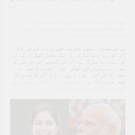
Salar Urdu Publication
2 Years Ago
1
Min
پی ایم مودی نے برانزمیڈل جیتنےوالی
منوبھاکرسےفون پرکی بات چیت، کہا۔۔میں آپ
کی کامیابی سے خوش ہوں
پی ایم مودی نے شوٹر مانو سے فون پر بات کی اور کہا،
“آپ کو بہت بہت مبارک ہو۔ ایک شاندار کھیل کے لیے آپ
کو بہت بہت مبارک ہو۔ آپ کی کامیابی کی خبر سن کر
میں بہت پرجوش اور خوش ہوں۔‘‘ چاندی کا تمغہ نہ
جیتنے کا ذکر کرتے ہوئے، انہوں نے کہا، “آپ کا چاندی کا
تمغہ صرف 0.1 پوائنٹس سے دور رہے گیاہے، لیکن
آپ نے ملک کا نام روشن کیا ہے