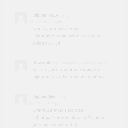
Diplomi_dzEA
says:
October 29, 2024 at 10:01 pm
купить диплом мастера
[url=https://prema-diploms.ru/]prema-
diploms.ru[/url] .
Sazruok
says:
October 30, 2024 at 2:54 pm
Как получить диплом техникума
официально и без лишних проблем
Diplomi_kkon
says:
October 30, 2024 at 3:02 pm
купить диплом в москве
[url=https://server-diploms.ru/]купить
диплом в москве[/url] .