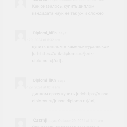
Как оказалось, купить диплом
кандидата наук не так уж и сложно
Diplomi_biEn
says:
October 29, 2024 at 5:32 am
купить диплом в каменске-уральском
[url=https://orik-diploms.ru/]orik-
diploms.ru[/url] .
Diplomi_liKn
says:
October 29, 2024 at 8:14 am
диплом сразу купить [url=https://russa-
diploms.ru/]russa-diploms.ru[/url] .
Cazrhji
says:
October 29, 2024 at 1:11 pm