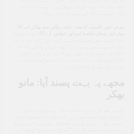
مقابلے کے لیے آپ کا جوش اور اعتماد بڑھے
گا۔ اس سے ملک کو بھی فائدہ ہوگا۔
پیرس میں کانسی کا تمغہ جیتنے والی منو بھاکر اب 10
میٹر ایئر پسٹل مکسڈ ٹیم اور خواتین کے 25 میٹر پسٹل
مقابلوں میں چیلنج کریں گی۔ پی ایم مودی نے
منو سے یہ بھی پوچھا، ‘‘کیا وہاں باقی تمام
کھلاڑی ٹھیک اور خوش ہیں؟ ہم نے وہاں اپنے
کھلاڑیوں کو زیادہ سے زیادہ سہولیات فراہم
کرنے کی پوری کوشش کی ہے۔
مجھے یہ بہت پسند آیا: مانو
بھکر
اس پر شوٹر مانو نے کہا کہ یہاں کے تمام
کھلاڑی بہت خوش ہیں اور انہیں تمام سہولیات
میسر ہیں۔ اپنی طویل گفتگو میں پی ایم مودی
نے منو سے مزید کہا، ’’آپ کی محنت کا پھل آنے