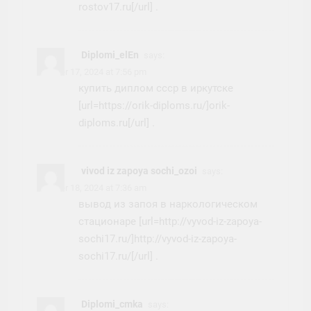
rostov17.ru[/url] .
Diplomi_elEn
says:
October 17, 2024 at 7:56 pm
купить диплом ссср в иркутске
[url=https://orik-diploms.ru/]orik-
diploms.ru[/url] .
vivod iz zapoya sochi_ozoi
says:
October 18, 2024 at 7:36 am
вывод из запоя в наркологическом
стационаре [url=http://vyvod-iz-zapoya-
sochi17.ru/]http://vyvod-iz-zapoya-
sochi17.ru/[/url] .
Diplomi_cmka
says: