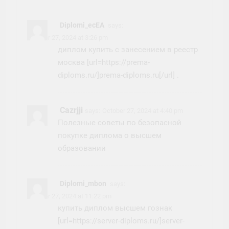
Diplomi_ecEA
says:
October 27, 2024 at 3:26 pm
диплом купить с занесением в реестр
москва [url=https://prema-
diploms.ru/]prema-diploms.ru[/url] .
Cazrjji
says:
October 27, 2024 at 4:40 pm
Полезные советы по безопасной
покупке диплома о высшем
образовании
Diplomi_mbon
says:
October 27, 2024 at 11:22 pm
купить диплом высшем гознак
[url=https://server-diploms.ru/]server-