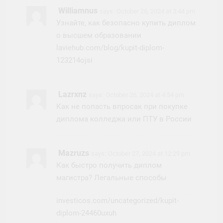
Williamnus
says:
October 26, 2024 at 3:44 pm
Узнайте, как безопасно купить диплом
о высшем образовании
laviehub.com/blog/kupit-diplom-
123214ojsi
Lazrxnz
says:
October 26, 2024 at 4:54 pm
Как не попасть впросак при покупке
диплома колледжа или ПТУ в России
Mazruzs
says:
October 27, 2024 at 12:29 pm
Как быстро получить диплом
магистра? Легальные способы
investicos.com/uncategorized/kupit-
diplom-24460uxuh