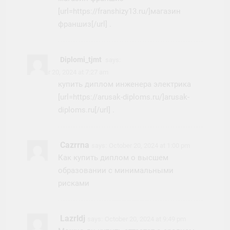
[url=https://franshizy13.ru/]магазин
франшиз[/url] .
Diplomi_tjmt
says:
October 20, 2024 at 7:27 am
купить диплом инженера электрика
[url=https://arusak-diploms.ru/]arusak-
diploms.ru[/url] .
Cazrrna
says:
October 20, 2024 at 1:00 pm
Как купить диплом о высшем
образовании с минимальными
рисками
Lazrldj
says:
October 20, 2024 at 9:49 pm