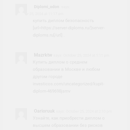
Diplomi_odon
says:
October 25, 2024 at 11:17 am
купить диплом безопасность
[url=https://server-diploms.ru/]server-
diploms.ru[/url] .
Mazrktw
says:
October 25, 2024 at 1:11 pm
Купить диплом о среднем
образовании в Москве и любом
другом городе
investicos.com/uncategorized/kupit-
diplom-469698jsmv
Oarioruuk
says:
October 25, 2024 at 2:10 pm
Узнайте, как приобрести диплом о
высшем образовании без рисков