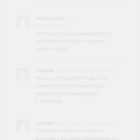
Diplomi_mfsn
says:
October 28, 2024 at 5:47 am
купить диплом в нижневартовске
[url=https://man-diploms.ru/]man-
diploms.ru[/url] .
Sazrreh
says:
October 28, 2024 at 3:07 pm
Реально ли приобрести диплом
стоматолога? Основные этапы
mihail.ekafe.ru/viewtopic.php?
f=16&t=5055
Lazrgwl
says:
October 28, 2024 at 3:33 pm
Полезные советы по покупке
диплома о высшем образовании без