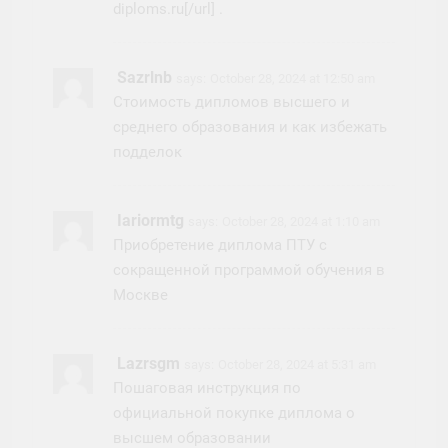
diploms.ru[/url] .
Sazrlnb
says:
October 28, 2024 at 12:50 am
Стоимость дипломов высшего и
среднего образования и как избежать
подделок
Iariormtg
says:
October 28, 2024 at 1:10 am
Приобретение диплома ПТУ с
сокращенной программой обучения в
Москве
Lazrsgm
says:
October 28, 2024 at 5:31 am
Пошаговая инструкция по
официальной покупке диплома о
высшем образовании