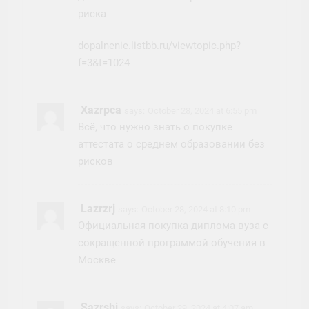
риска
dopalnenie.listbb.ru/viewtopic.php?
f=3&t=1024
Xazrpca
says:
October 28, 2024 at 6:55 pm
Всё, что нужно знать о покупке
аттестата о среднем образовании без
рисков
Lazrzrj
says:
October 28, 2024 at 8:10 pm
Официальная покупка диплома вуза с
сокращенной программой обучения в
Москве
Sazrsbi
says:
October 29, 2024 at 4:07 am