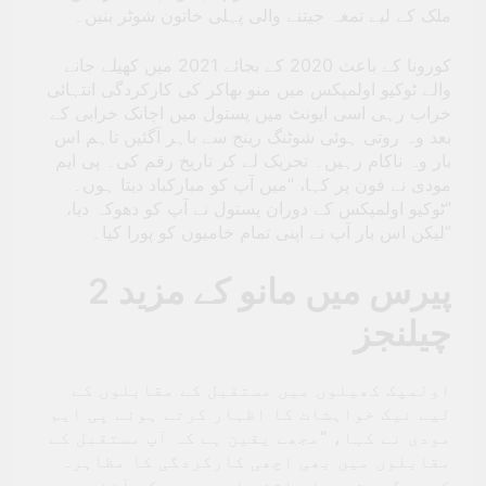
ملک کے لیے تمغہ جیتنے والی پہلی خاتون شوٹر بنیں۔
کورونا کے باعث 2020 کے بجائے 2021 میں کھیلے جانے
والے ٹوکیو اولمپکس میں منو بھاکر کی کارکردگی انتہائی
خراب رہی اسی ایونٹ میں پستول میں اچانک خرابی کے
بعد وہ روتی ہوئی شوٹنگ رینج سے باہر آگئیں تاہم اس
بار وہ ناکام رہیں۔ تحریک لے کر تاریخ رقم کی۔ پی ایم
مودی نے فون پر کہا، ‘‘میں آپ کو مبارکباد دیتا ہوں۔
“ٹوکیو اولمپکس کے دوران پستول نے آپ کو دھوکہ دیا،
لیکن اس بار آپ نے اپنی تمام خامیوں کو پورا کیا۔”
پیرس میں مانو کے مزید 2
چیلنجز
اولمپک کھیلوں میں مستقبل کے مقابلوں کے
لیے نیک خواہشات کا اظہار کرتے ہوئے پی ایم
مودی نے کہا، ‘‘مجھے یقین ہے کہ آپ مستقبل کے
مقابلوں میں بھی اچھی کارکردگی کا مظاہرہ
کریں گے۔ شروعات اتنی اچھی رہی کہ آئندہ