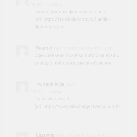
October 19, 2024 at 4:43 am
купить диплом фельдшера цена
[url=https://landik-diploms.ru/]landik-
diploms.ru[/url] .
Sazrsie
says:
October 19, 2024 at 1:36 pm
Официальная покупка диплома вуза с
упрощенной программой обучения
1win apk_buka
says:
October 19, 2024 at 6:32 pm
1win apk android
[url=https://www.telecharger1winci.com]https://w
.
Lazrwpp
says:
October 19, 2024 at 10:59 pm