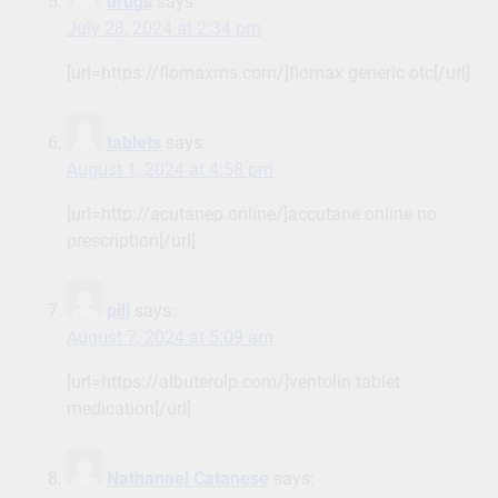
drugs
says:
July 28, 2024 at 2:34 pm
[url=https://flomaxms.com/]flomax generic otc[/url]
tablets
says:
August 1, 2024 at 4:58 pm
[url=http://acutanep.online/]accutane online no
prescription[/url]
pill
says:
August 7, 2024 at 5:09 am
[url=https://albuterolp.com/]ventolin tablet
medication[/url]
Nathanael Catanese
says: