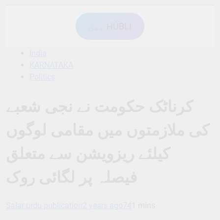
ہبل HUBLI
India
KARNATAKA
Politics
کرناٹک حکومت نے نجی شعبے
کی ملازمتوں میں مقامی لوگوں
کیلئے ریزویشن سے متعلق
فیصلہ پر لگائی روک
Salar urdu publication
2 years ago
74
1 mins