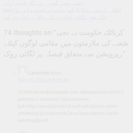
ایسی پیشین گوئی، ہونے لگی قیاس آرائی
navigation
Next:
اداکارہ اروشی روتیلا کا باتھ روم سے پرائیویٹ ویڈیو ہوا
لیک، مچا ہنگامہ، لوگوں نے کہہ ڈالی یہ اتنی بڑی بات
74 thoughts on “
کرناٹک حکومت نے نجی
شعبے کی ملازمتوں میں مقامی لوگوں کیلئے
ریزویشن سے متعلق فیصلہ پر لگائی روک
”
Lariormbl
says:
July 18, 2024 at 8:38 am
Полезная информация как официально купить
диплом о высшем образовании
[url=http://asxdiplomik24.ru/kupit-diplom-sankt-
peterburg/]asxdiplomik24.ru/kupit-diplom-sankt-
peterburg[/url]