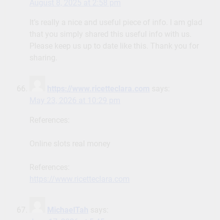
August 8, 2025 at 2:58 pm
It’s really a nice and useful piece of info. I am glad
that you simply shared this useful info with us.
Please keep us up to date like this. Thank you for
sharing.
https://www.ricetteclara.com
says:
May 23, 2026 at 10:29 pm
References:
Online slots real money
References:
https://www.ricetteclara.com
MichaelTah
says: