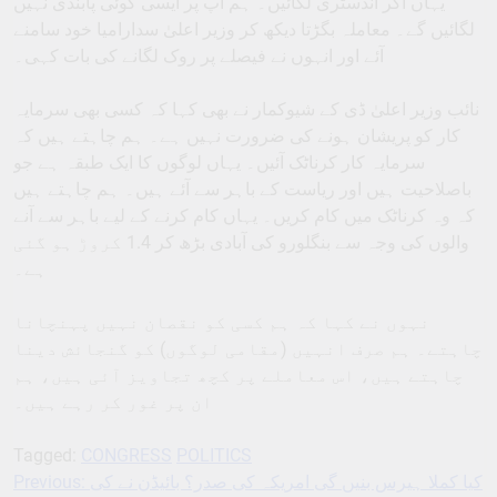
یہاں آکر انڈسٹری لگائیں۔ ہم آپ پر ایسی کوئی پابندی نہیں
لگائیں گے۔ معاملہ بگڑتا دیکھ کر وزیر اعلیٰ سدارامیا خود سامنے
آئے اور انہوں نے فیصلے پر روک لگانے کی بات کہی۔
نائب وزیر اعلیٰ ڈی کے شیوکمار نے بھی کہا کہ کسی بھی سرمایہ
کار کو پریشان ہونے کی ضرورت نہیں ہے۔ ہم چاہتے ہیں کہ
سرمایہ کار کرناٹک آئیں۔ یہاں لوگوں کا ایک طبقہ ہے جو
باصلاحیت ہیں اور ریاست کے باہر سے آئے ہیں۔ ہم چاہتے ہیں
کہ وہ کرناٹک میں کام کریں۔ یہاں کام کرنے کے لیے باہر سے آنے
والوں کی وجہ سے بنگلورو کی آبادی بڑھ کر 1.4 کروڑ ہو گئی
ہے۔
نہوں نے کہا کہ ہم کسی کو نقصان نہیں پہنچانا
چاہتے۔ ہم صرف انہیں (مقامی لوگوں) کو گنجائش دینا
چاہتے ہیں، اس معاملے پر کچھ تجاویز آئی ہیں، ہم
ان پر غور کر رہے ہیں۔
Tagged:
CONGRESS
POLITICS
Previous:
کیا کملا ہیرس بنیں گی امریکہ کی صدر؟ بائیڈن نے کی
Post