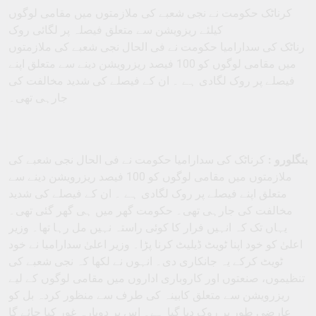
کرناٹک حکومت نے نجی شعبے کی ملازمتوں میں مقامی لوگوں
کیلئے ریزویشن سے متعلق فیصلہ پر لگائی روک
رناٹک کی سدارامیا حکومت نے فی الحال نجی شعبے کی ملازمتوں
میں مقامی لوگوں کو 100 فیصد ریزرویشن دینے سے متعلق اپنے
فیصلے پر روک لگادی ہے ۔ ان کے فیصلے کی شدید مخالفت کی
جارہی تھی۔
بنگلورو :
کرناٹک کی سدارامیا حکومت نے فی الحال نجی شعبے کی
ملازمتوں میں مقامی لوگوں کو 100 فیصد ریزرویشن دینے سے
متعلق اپنے فیصلے پر روک لگادی ہے ۔ ان کے فیصلے کی شدید
مخالفت کی جارہی تھی۔ حکومت گھر میں ہی گھر گئی تھی۔
یہاں تک کہ انہیں فرار کا کوئی راستہ نہیں مل رہا تھا۔ وزیر
اعلیٰ کو خود اپنا ٹویٹ ڈیلیٹ کرنا پڑا۔ وزیر اعلیٰ سدارامیا نے خود
ٹویٹ کرکے یہ جانکاری دی۔ انہوں نے لکھا کہ نجی شعبے کی
تنظیموں، صنعتوں اور کاروباری اداروں میں مقامی لوگوں کے لیے
ریزرویشن سے متعلق کابینہ کی طرف سے منظور کردہ بل کو
عارضی طور پر روک دیا گیا ہے۔ اس پر دوبارہ غور کیا جائے گا