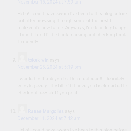
November 15, 2024 at 7:59 am
Hello! I could have sworn I’ve been to this blog before
but after browsing through some of the post I
realized it’s new to me. Anyways, I’m definitely happy
I found it and I’ll be book-marking and checking back
frequently!
tokek win
says:
November 25, 2024 at 5:19 pm
I wanted to thank you for this great read!! I definitely
enjoying every little bit of it I have you bookmarked to
check out new stuff you post…
Ranae Margolies
says:
December 11, 2024 at 7:42 am
Hello! I could have sworn I’ve been to this blog before