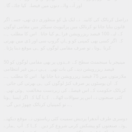
اور آنے والے دنوں میں فیصلہ کیا جائے گا۔
دراصل کرناٹک کی کابینہ نے ایک بل کو منظوری دی تھی، جسے اگر
قانون بنایا جاتا تو کرناٹک میں پرائیویٹ سیکٹر میں مقامی لوگوں
کے لیے 100 فیصد ریزرویشن فراہم کیا جاتا۔ اس کا مطلب ہے
کہ اگر کسی بھی کمپنی کو وہاں گروپ سی اور ڈی میں بھرتی
کرنا ہوتا ، تو صرف مقامی لوگوں کو ہی موقع دینا پڑتا۔
مینیجر یا مینجمنٹ سطح کے عہدوں پر بھی مقامی لوگوں کو 50
فیصد ریزرویشن دینے کی بات تھی۔ یہی نہیں غیر انتظامی
ملازمتوں میں 75 فیصد ریزرویشن دیا جانا تھا۔ اس کا مطلب ہے
کہ ان پوسٹوں پر صرف کنڑ لوگوں کی ہی بھرتی کی جاتی۔
کرناٹک حکومت کے اس فیصلے کی زبردست مخالفت ہوئی تھی۔
کئی صنعتوں نے اس پر سوالات اٹھائے۔ کہا گیا کہ اگر ایسا ہوتا
ہے تو کمپنیاں کرناٹک چھوڑ دیں گی۔
دوسری طرف آندھرا پردیش سمیت کئی ریاستوں نے موقع دیکھتے
ہوئے صنعتوں کو پیشکش کرنی شروع کر دیں۔ کہا کہ آپ ہمارے