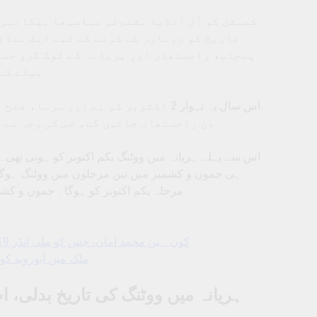
کمیشن کو آل انڈیا بشنوئی مہاسبھا بیکانیر 
تاریخ کو دوبارہ طے کرنے کے لیے ایک نمائ
پنجاب، راجستھان اور ہریانہ کے لوگ گرو جمب
میلے کے
اس سال یہ تہوار 2 اکتوبر کو ہے اور
دن راجستھان جائیں گے، جس کی وجہ سے 
مرحلہ یکم اکتوبر کو ہوگا۔ جموں و کشمیر اور ہریانہ 
کون ہیں محمد امان، جس کو ملی انڈر 19 ٹیم کی کپتانی، راہل دراوڑ کے بیٹے سمت کو بھی ملی جگہ
ملک میں آیوروید کو 