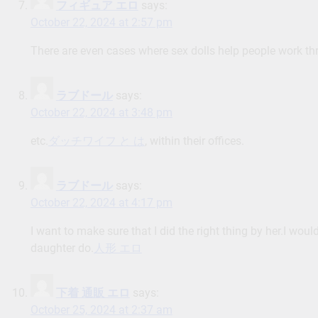
フィギュア エロ
says:
October 22, 2024 at 2:57 pm
There are even cases where sex dolls help people work t
ラブドール
says:
October 22, 2024 at 3:48 pm
etc.
ダッチワイフ と は
, within their offices.
ラブドール
says:
October 22, 2024 at 4:17 pm
I want to make sure that I did the right thing by her.I wo
daughter do.
人形 エロ
下着 通販 エロ
says:
October 25, 2024 at 2:37 am