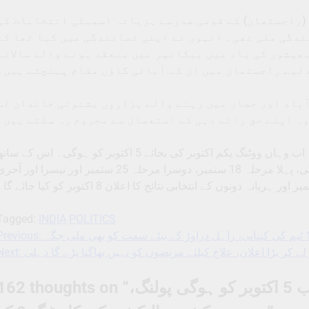
(راجستھان) کے قومی صدرسے ہریانہ اسمبلی انتخابات کی
ندگی ملی تھی۔ انہوں نے اپنی نمائندگی میں کہا تھا کہ
ھیشور کی یاد میں بیکانیر میں منعقد ہونے والے سالانہ
 لیے راجستھان میں ان کے آبائی گاؤں مقام پہنچتے ہیں۔
 سرسا، فتح آباد اور حصار میں رہنے والے ہزاروں بشنوئی خاندان اس
وہ اپنے حق رائے دہی کے استعمال سے محروم رہ سکتے ہیں۔
اس سے پہلے ہریانہ میں ووٹنگ یکم اکتوبر کو ہونی تھی۔ اب وہاں ووٹنگ یکم اکتوبر کی بجائے 5 اکتوبر کو ہوگی۔ اس کے سا
ہی جموں و کشمیر میں تین مرحلوں میں ووٹنگ ہوگی، پہلا مرحلہ 18 ستمبر، دوسرا مرحلہ 25 ستمبر اور تیسرا اور آ
دونوں کے انتخابی نتائج کا اعلان 8 اکتوبر کو کیا جائے گا۔
Tagged:
INDIA
POLITICS
Previous:
Post
Next:
لے کر بڑا اعلان، علاج کیلئے مریضوں کو نہیں بھاگنا پڑے گا دہلی
navigation
162 thoughts on “
ہریانہ میں ووٹنگ کی تاریخ بدلی، اب 5 اکتوبر کو ہوگی پولنگ،