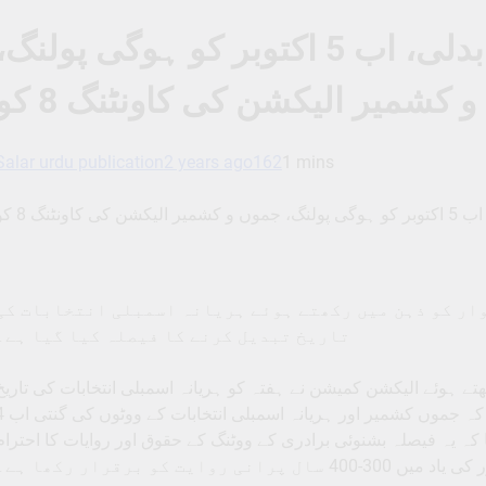
ہریانہ میں ووٹنگ کی تاریخ بدلی، اب 5 اکتوبر کو ہوگی پولنگ،
 کشمیر الیکشن کی کاونٹنگ 8 کو
Salar urdu publication
2 years ago
162
1 mins
ونٹنگ 8 کو
وار کو ذہن میں رکھتے ہوئے ہریانہ اسمبلی انتخابات کی
تاریخ تبدیل کرنے کا فیصلہ کیا گیا ہے۔
تے ہوئے الیکشن کمیشن نے ہفتہ کو ہریانہ اسمبلی انتخابات کی تاریخ
یکم اکتوبر سے بڑھا کر 5 اکتوبر کر دی۔ کمیشن نے ک
یشن نے کہا کہ یہ فیصلہ بشنوئی برادری کے ووٹنگ کے حقوق اور روایات کا احترام
یت کو برقرار رکھا ہے۔