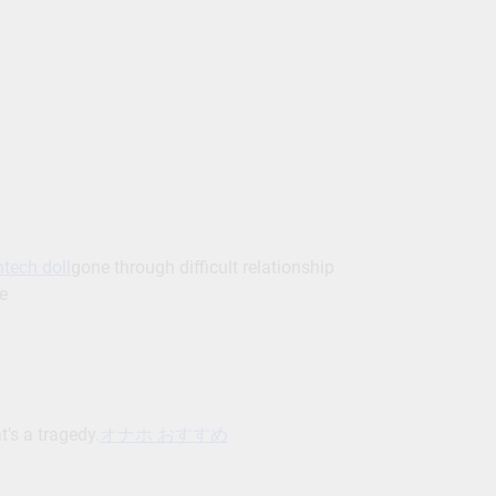
ntech doll
gone through difficult relationship
ne
’s a tragedy.
オナホ おすすめ