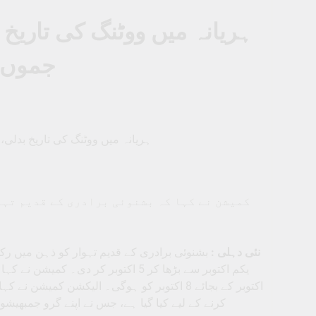
جموں و
ہریانہ میں ووٹنگ کی تاریخ بدلی، اب 5 اکتوبر کو ہوگی پولنگ، جموں و کشمیر الیکشن کی کا
کمیشن نے کہا کہ بشنوئی برادری کے قدیم تہ
نئی دہلی :
بشنوئی برادری کے قدیم تہوار کو ذہن میں رکھ
اکتوبر کے بجائے 8 اکتوبر کو ہوگی۔ الیکشن کم
کرنے کے لیے کیا گیا ہے، جس نے اپنے گرو جمبھیشور کی یاد میں 300-400 سال پرانی روا