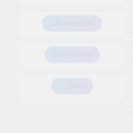
بنگلور BANGALORE
کلبرگ KALBURGI
ہبل HUBLI
ہا کہ جموں کشمیر اور ہریانہ اسمبلی انتخابات کے ووٹوں کی گنتی اب 4