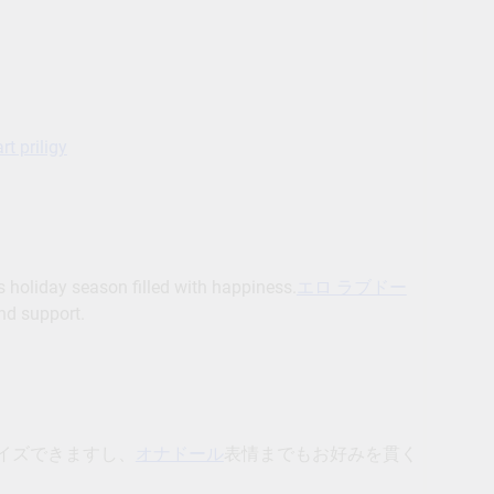
t priligy
 holiday season filled with happiness.
エロ ラブドー
and support.
イズできますし、
オナドール
表情までもお好みを貫く