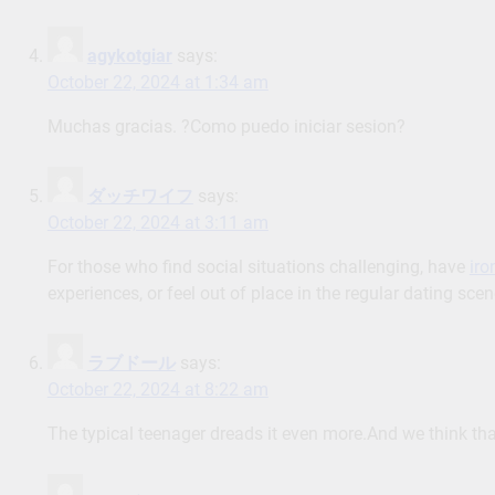
agykotgiar
says:
October 22, 2024 at 1:34 am
Muchas gracias. ?Como puedo iniciar sesion?
ダッチワイフ
says:
October 22, 2024 at 3:11 am
For those who find social situations challenging, have
iro
experiences, or feel out of place in the regular dating sce
ラブドール
says:
October 22, 2024 at 8:22 am
The typical teenager dreads it even more.And we think that