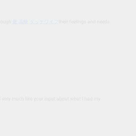
hrough
最 高級 ダッチワイフ
their feelings and needs.
uld very much like your input about what I had my