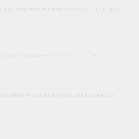
Pacific during World War II,but now sits in Corpus Christi
y time to visit the valley.
エロ ランジェリー
hat couples who have a strong emotional connection