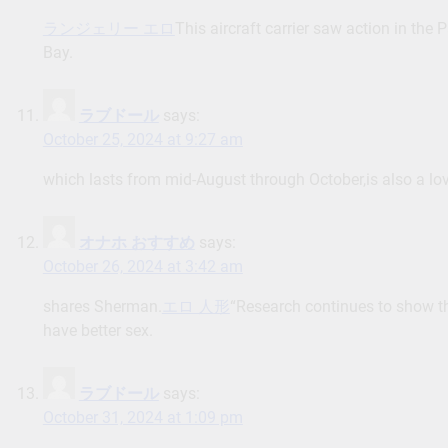
ランジェリー エロ
This aircraft carrier saw action in the 
Bay.
ラブドール
says:
October 25, 2024 at 9:27 am
which lasts from mid-August through October,is also a lovel
オナホ おすすめ
says:
October 26, 2024 at 3:42 am
shares Sherman.
エロ 人形
“Research continues to show t
have better sex.
ラブドール
says:
October 31, 2024 at 1:09 pm