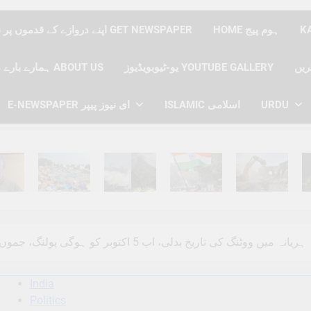
HOME ہوم پیج
اپنے دروازے کے قدموں پر نیوز پیپر حاصل کریں GET NEWSPAPER
یو-ٹیوبویڈیوز YOUTUBE GALLERY
ہمارے بارے میں ABOUT US
E-NEWSPAPER ای نیوز پیپر
ISLAMIC اسلامی
URDU
hs Ago
6 Months Ago
6 Months Ago
6 Months Ago
6 Months Ago
6 
ہریانہ میں ووٹنگ کی تاریخ بدلی، اب 5 اکتوبر کو ہوگی پولنگ، جموں و کشمیر الیکشن کی کاونٹنگ 8 کو
India
Politics